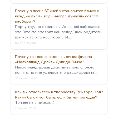
«литературой…
Почему в песне БГ «небо становится ближе с
каждым днем», ведь иногда думаешь совсем
наоборот?
Порчу трудно отрицать. Из-за неё забываешь,
что "кто-то смотрит нам вслед" (как родители
или как те, кто нас любит). И…
03 авг., 04:58
Почему так сложно понять смысл фильма
«Малхолланд Драйв» Дэвида Линча?
Малхолланд драйв действительно сложно
понять, но мне удалось его расшифровать:…
31 июля, 14:05
Как вы относитесь к творчеству Виктора Цоя?
Каким бы он мог быть, если бы не трагедия?
Точнее не скажешь :(
16 июля, 21:11