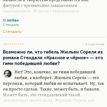
фигурой с чрезвычайно завышенным
самомнением. И люди с завышенным
самомнением его и любят обычно. Ох, мне от
О любви
матери прилетит, потому что «Пармская обитель»
Стендаль
— одна из настольных книг её молодости. Это
Стендаль
благодаря отчасти культовому фильму с Жераром
Филипом, но прочла она это ещё подростком. Вот
сколько раз она меня сажала насильственно за
ЛИТЕРАТУРА
3 года назад
«Пармскую обитель» — и никогда я не мог это
Возможно ли, что гибель Жюльен Сореля из
дочитать!
романа Стендаля «Красное и чёрное» — это
гимн победившей любви?
Стендаль — человек очень холодного, очень
острого ума, поэтому Жюльен Сорель и
Нет! Это, конечно, не гимн победившей
получился таким. Но я никогда не понимал этого
любви, а наоборот. Жюльен Сорель — это
человека,—…
персонаж, который любви не испытывает. Ну, так
он просто сделан. Такие, может быть, и бывали.
Может быть, это стендалевский такой
автопортрет своего рода. Жюльен Сорель всё
время рефлексирует. Он после первого