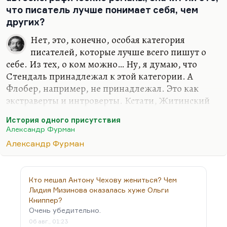
мне кажется. Нет, прекрасная история. Да, там о
что писатель лучше понимает себя, чем
любви сказано очень точно.
других?
Бывают вещи большие, чем романтизированная
Нет, это, конечно, особая категория
похоть. Вот моя «формула любви» (простите за
писателей, которые лучше всего пишут о
цитату)…
себе. Из тех, о ком можно… Ну, я думаю, что
Стендаль принадлежал к этой категории. А
Флобер, например, не принадлежал. Это как
экстраверты и интроверты. Кстати, Житинский
мне когда-то говорил: «Напрасно считают, что
История одного присутствия
легче всего писать о себе. Наоборот, это самое
Александр Фурман
трудное, потому что в стихах можно быть в маске
Александр Фурман
лирического героя, а проза раздевает тебя, как
ничто, и здесь ты проговариваешься помимо
собственной воли». Да, боюсь, это верно. Боюсь,
Кто мешал Антону Чехову жениться? Чем
это так.
Лидия Мизинова оказалась хуже Ольги
Есть действительно литераторы, которые могут и
Книппер?
Очень убедительно.
умеют рассказывать только о себе. Солженицын
06 авг., 01:23
называл это всё-таки «литературой второго ряда»,