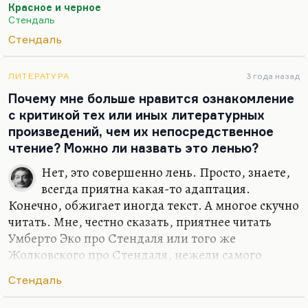
Красное и черное
физиологического акта любви спрашивает себя:
Стендаль
«И это всё?» Это как раз, мне кажется,
Стендаль
доказательство некоторой самоубийственности и
убийственности для всех окружающих голого
разума, абсолютно лишённого чувств. Может
ЛИТЕРАТУРА
3 года назад
быть, по этой причине я и терпеть не могу этот
Почему мне больше нравится ознакомление
роман, потому что я ни с кем там не могу
с критикой тех или иных литературных
идентифицироваться.
произведений, чем их непосредственное
чтение? Можно ли назвать это ленью?
Нет, это совершенно лень. Просто, знаете,
всегда приятна какая-то адаптация.
Конечно, обжигает иногда текст. А многое скучно
читать. Мне, честно сказать, приятнее читать
Умберто Эко про Стендаля или того же
Жолковского про Стендаля, нежели самого
Стендаля. Стендаля я читать совершенно не
Стендаль
могу. Ну, вот что хотите, то и делайте!
Единственный автор из французов (кроме