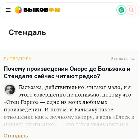
Быков
ФМ
Стендаль
ЛИТЕРАТУРА
3 года назад
Почему произведения Оноре де Бальзака и
Стендаля сейчас читают редко?
Бальзака, действительно, читают мало, и я
этого совершенно не понимаю, потому что
«Отец Горио» — одно из моих любимых
произведений. И потом, к Бальзаку такое
отношение как к скучному автору, а ведь «Блеск и
нищета куртизанок» — это такая увлекательная
книга, такая мелодраматическая! А «Шагреневая
Стендаль