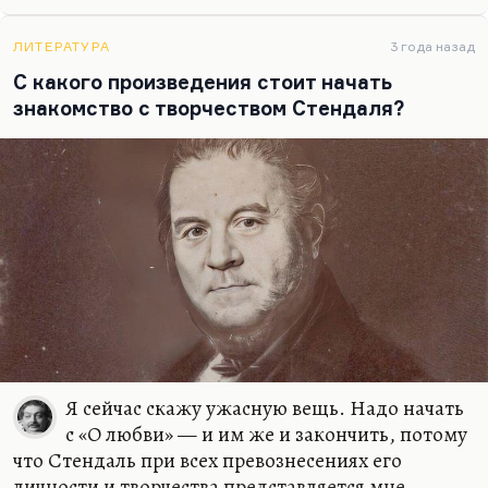
кожа», этот безумный синтез жанров. Нет,
Бальзак мне кажется великим. Что касается
Стендаля — он, мне кажется, вообще не очень
ЛИТЕРАТУРА
3 года назад
хороший писатель, но это мое субъективное
С какого произведения стоит начать
мнение. Я как раз считаю, что «Пармская
знакомство с творчеством Стендаля?
обитель» — это еще ничего, но читать «Красное и
черное» я не могу совершенно, просто потому что
мне герой резко антипатичен.
Я сейчас скажу ужасную вещь. Надо начать
с «О любви» — и им же и закончить, потому
что Стендаль при всех превознесениях его
личности и творчества представляется мне