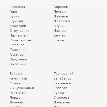
Шолохов
Сорокин
Грин
Пелевин
Бунин
Лимонов
Шукшин
Довлатов
Бродский
Акунин
Стругацкие
Иванов
Пастернак
Веллер
Солженицын
Быков
Шаламов
Трифонов
Аксенов
Окуджава
Высоцкий
Байрон
Тарковский
Хемингуэй
Балабанов
Фолкнер
Звягинцев
Фицджеральд
Коппола
Честертон
Кубрик
Лондон
Скорсезе
Диккенс
Джармуш
Борхес
Линч