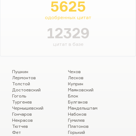
5625
одобренных цитат
12329
цитат в базе
Пушкин
Чехов
Лермонтов
Лесков
Толстой
Куприн
Достоевский
Маяковский
Гоголь
Блок
Тургенев
Булгаков
Чернышевский
Мандельштам
Гончаров
Набоков
Некрасов
Гумилев
Тютчев
Платонов
Фет
Горький