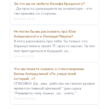
За что вы не любите Иосифа Бродского?
...Да просто целующиеся на эскалаторе - это
так красиво со стороны...
16 июля, 20:11
Не могли бы вы рассказать про Юза
Алешковского и Леонида Мациха?
Я могу рассказать про тебя. Ты только что
блркнул меня в своём ТГ, просто зассал. Ты мог
мне пригодиться в будущем, но…
12 июля, 15:25
Что вы можете сказать о стихотворении
Беллы Ахмадулиной «По улице моей
который…»?
СПАСИБО! Да , увы . рабство на генном уровне
является главной причиной " дня сурка
".Развивпть тему можно , но .. опять "…
09 июля, 03:01