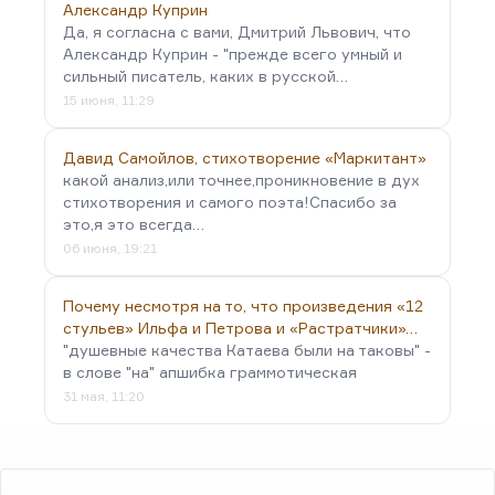
Александр Куприн
Да, я согласна с вами, Дмитрий Львович, что
Александр Куприн - "прежде всего умный и
сильный писатель, каких в русской…
15 июня, 11:29
Давид Самойлов, стихотворение «Маркитант»
какой анализ,или точнее,проникновение в дух
стихотворения и самого поэта!Спасибо за
это,я это всегда…
06 июня, 19:21
Почему несмотря на то, что произведения «12
стульев» Ильфа и Петрова и «Растратчики»…
"душевные качества Катаева были на таковы" -
в слове "на" апшибка граммотическая
31 мая, 11:20