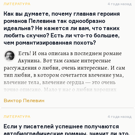
Бальзака, наверное), которого мне приятнее
ЛИТЕРАТУРА
4 года назад
читать, чем критику о нём,— это Флобер, потому
Как вы думаете, почему главная героиня
что он всё-таки писал. И то лекции Набокова по
романов Пелевина так однообразно
Флоберу мне интереснее, чем «Мадам Бовари».
идеальна? Не кажется ли вам, что таких
Ну, ничего не сделаешь.
любить скучно? Есть ли что-то большее,
чем романтизированная похоть?
Есть! И она описана в последнем романе
Акунина. Вот там самые интересные
рассуждения о любви, очень интересные. И сам
тип любви, в котором сочетается влечение ума,
влечение тела, влечение сердца — это очень
точно описано. Мало у нас о любви хороших
текстов. Я с Акуниным недавно говорил, влиял ли
Виктор Пелевин
на него каким-то образом роман… не роман, а
трактат Стендаля «О любви». Он сказал, что в
детстве, в молодости — да. А сейчас он понимает,
ЛИТЕРАТУРА
4 года назад
что текст сильно переоценён. В общем, Акунин
Если у писателей успешнее получаются
как бы написал его вторую часть. У него не хуже,
автобиографические романы, значит ли это,