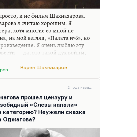
 просто, и не фильм Шахназарова.
зарова я считаю хорошим. Я
ера, хотя многие со мной не
на, на мой взгляд, «Палата №6», но
произведение. Я очень люблю эту
овести — да, это такой дух войны,
вожадный, креативный в каком-то
ень, на коротких дистанциях очень
Карен Шахназаров
аров
на надоедает, а на коротких
ет.
2 года назад
жагова прошел цензуру и
езобидный «Слезы капали»
ю категорию? Неужели сказка
а Оджагова?