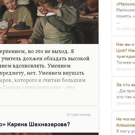
«Малхол
Малхолл
понять, 
…
31 июля, 1
Как вы о
ерпением, но это не выход. Я
Цоя? Как
трагеди
 учитель должен обладать высокой
Точнее н
нием вдохновлять. Умением
16 июля, 2
 предмету, нет. Умением внушать
аров, которого я считаю большим
За что 
«Главная черта режиссера – это
...Да пр
х людей работать на себя, уметь
это так 
ровать, заставить работать на себя»
.
16 июля, 2
вировать людей работать просто,
учно. Это и главная задача власти –
3 года назад
Не могли
о» Карена Шахназарова?
Алешков
Я могу р