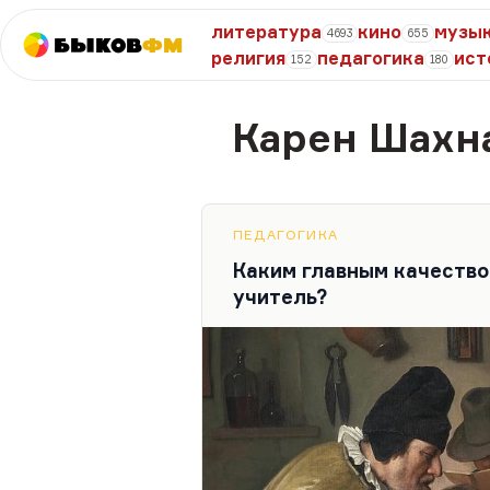
литература
кино
музы
4693
655
Быков
ФМ
религия
педагогика
ист
152
180
Карен Шахн
ПЕДАГОГИКА
Каким главным качеств
учитель?