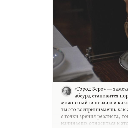
«Город Зеро» — замеча
абсурд становится но
можно найти поэзию и каки
ты это воспринимаешь как 
с точки зрения реалиста, то
начинаешь относиться к это