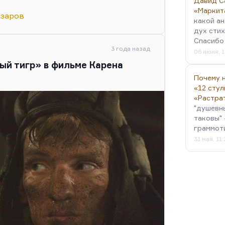
Давид С
ля тебя, как роман: ночь нежна,
«Маркит
.
заров
какой ан
росил: «Мне кажется, вы любите
дух стих
Спасибо 
ной горячностью ответил:
3 года назад
06 июня, 1
 моих любимых режиссеров».
ый тигр» в фильме Карена
 Феллини. Бунюэль для меня —
ахназарова, наиболее
Почему н
«12 стул
«Растра
"душевн
таковы" 
граммот
31 мая, 11