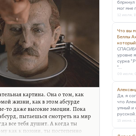
блркнул 
мог мне 
12 июля, 1
Что вы 
Беллы А
который
СПАСИБО!
уровне я
сурка ".
"…
09 июля, 
Алексан
тельная картина. Она о том, как
Да, я со
рмой жизни, как в этом абсурде
что Алек
е-то даже высокие эмоции. Пока
умный и 
русской
абсурд, пытаешься смотреть на мир
15 июня, 1
гда все тебя душит. А когда ты
му как к поэзии, ты постепенно