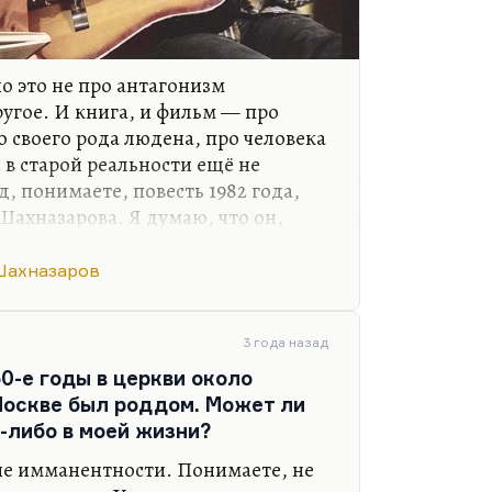
 это не про антагонизм
ругое. И книга, и фильм — про
о своего рода людена, про человека
 в старой реальности ещё не
д, понимаете, повесть 1982 года,
Шахназарова. Я думаю, что он,
 не сильнее себя как режиссёра,
тности. Это же повесть 1982 года —
Шахназаров
 и ранняя его проза другая. Она
уг одной темы: что делать
в новой генерации, в мире этих
3 года назад
ых оттолкнуться и взлететь? Что
50-е годы в церкви около
 которую он…
Москве был роддом. Может ли
о-либо в моей жизни?
кие имманентности. Понимаете, не