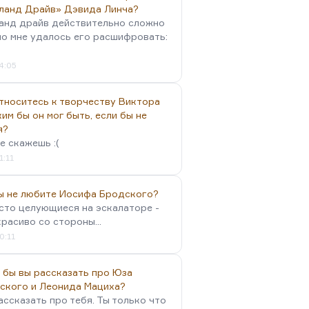
ланд Драйв» Дэвида Линча?
анд драйв действительно сложно
но мне удалось его расшифровать:
4:05
тноситесь к творчеству Виктора
им бы он мог быть, если бы не
я?
е скажешь :(
1:11
вы не любите Иосифа Бродского?
осто целующиеся на эскалаторе -
красиво со стороны...
0:11
 бы вы рассказать про Юза
ского и Леонида Мациха?
ассказать про тебя. Ты только что