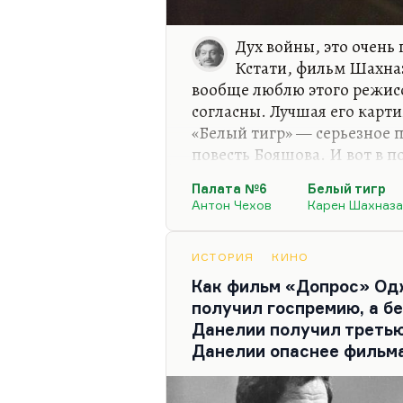
Дух войны, это очень
Кстати, фильм Шахна
вообще люблю этого режисс
согласны. Лучшая его карти
«Белый тигр» — серьезное 
повесть Бояшова. И вот в п
бессмертный, жадный, кро
Палата №6
Белый тигр
смысле, такой страстный оч
Антон Чехов
Карен Шахназ
работающий. На долгих вой
конечно работает, почему н
ИСТОРИЯ
КИНО
Как фильм «Допрос» Од
получил госпремию, а б
Данелии получил треть
Данелии опаснее фильм