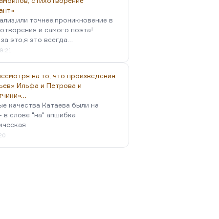
амойлов, стихотворение
ант»
ализ,или точнее,проникновение в
отворения и самого поэта!
за это,я это всегда…
9:21
есмотря на то, что произведения
ьев» Ильфа и Петрова и
тчики»…
ые качества Катаева были на
- в слове "на" апшибка
ическая
:20