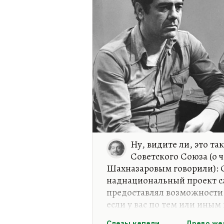
Ну, видите ли, это та
Советского Союза (о ч
Шахназаровым говорили): 
наднациональный проект с
предоставлял возможности 
если у вас по тем или ины
картина или эстетская карт
Слезы капали
Древо же