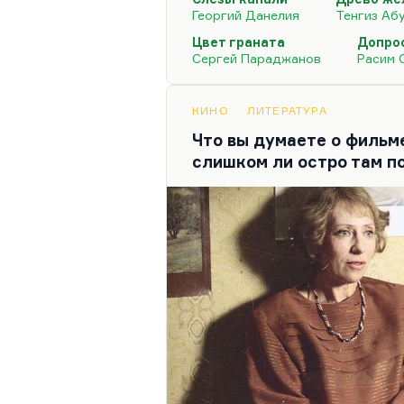
могла быть снята на «Мосфи
Георгий Данелия
Тенгиз Аб
Украине; а если у вас не по
Цвет граната
Допро
снять в Армении, в Азерба
Сергей Параджанов
Расим 
Ну, действительно у меня м
Саша Альшванг, ныне прож
КИНО
ЛИТЕРАТУРА
оба в 80-м году были моло
Что вы думаете о фильм
девятнадцать, а мне —…
слишком ли остро там п