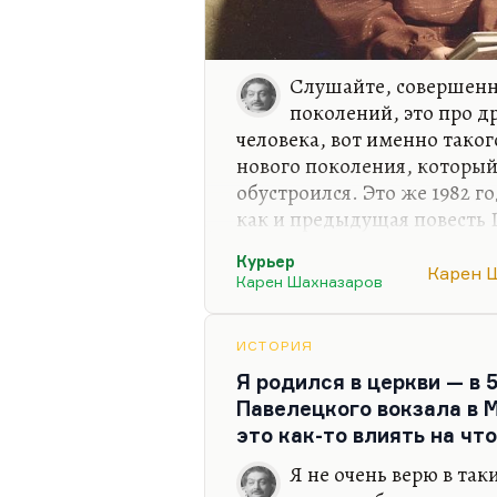
Слушайте, совершенно
поколений, это про д
человека, вот именно таког
нового поколения, который
обустроился. Это же 1982 го
как и предыдущая повесть 
кстати, как прозаик едва ли
Курьер
судя по его сценариям в час
Карен 
Карен Шахназаров
как и «Молодые дирижабли»,
вся концентрировалась вокр
человеку, совсем мальчику 
ИСТОРИЯ
людей, совершенно не готов
Я родился в церкви — в 
ему делать с этой Катей, в
Павелецкого вокзала в 
это как-то влиять на чт
Я не очень верю в та