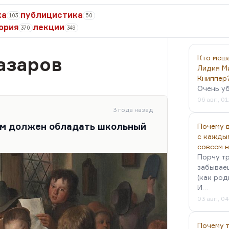
ка
публицистика
103
50
ория
лекции
370
349
азаров
Кто меш
Лидия М
Книппер
Очень у
06 авг., 01
3 года назад
ом должен обладать школьный
Почему в
с кажды
совсем 
Порчу тр
забываеш
(как род
И…
03 авг., 0
Почему 