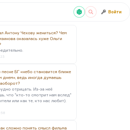
Войти
ал Антону Чехову жениться? Чем
изинова оказалась хуже Ольги
?
бедительно.
:23
 песне БГ «небо становится ближе
м днем», ведь иногда думаешь
наоборот?
удно отрицать. Из-за неё
ь, что "кто-то смотрит нам вслед"
ители или как те, кто нас любит).
4:58
так сложно понять смысл фильма