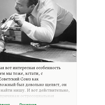
кая вот интересная особенность
ем мы тоже, кстати, с
Советский Союз как
ложный был довольно щеляст, он
найти нишу. И вот действительно,
м причинам остросоциальная
ина, или протестная картина не
лания
Покаяние