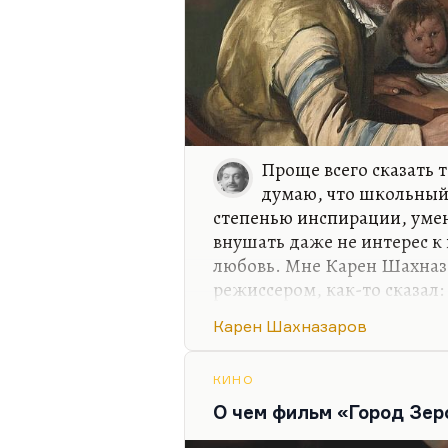
Проще всего сказать т
думаю, что школьный
степенью инспирации, уме
внушать даже не интерес к
любовь. Мне Карен Шахназ
режиссером, как-то сказал:
возможность заставить други
Карен Шахназаров
организовать процесс, мотиви
Учитель должен уметь моти
чтобы просто им было не ск
КИНО
чтобы было не скучно.
О чем фильм «Город Зер