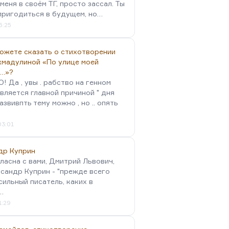
меня в своём ТГ, просто зассал. Ты
пригодиться в будущем, но…
5:25
можете сказать о стихотворении
хмадулиной «По улице моей
…»?
 Да , увы . рабство на генном
вляется главной причиной " дня
Развивпть тему можно , но .. опять
03:01
др Куприн
гласна с вами, Дмитрий Львович,
сандр Куприн - "прежде всего
сильный писатель, каких в
…
1:29