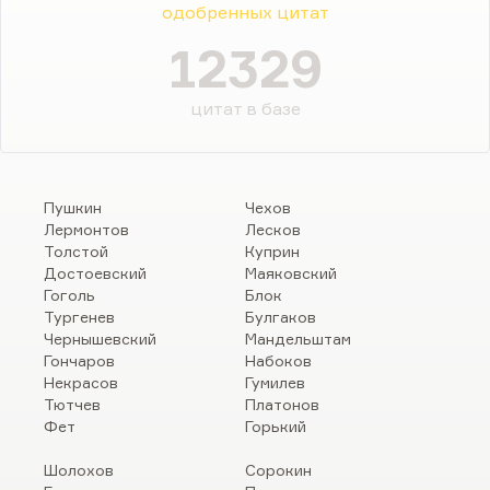
одобренных цитат
12329
цитат в базе
Пушкин
Чехов
Лермонтов
Лесков
Толстой
Куприн
Достоевский
Маяковский
Гоголь
Блок
Тургенев
Булгаков
Чернышевский
Мандельштам
Гончаров
Набоков
Некрасов
Гумилев
Тютчев
Платонов
Фет
Горький
Шолохов
Сорокин