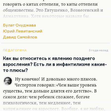
говорить о китах оттепели, то киты оттепели
общеизвестны. Это Евтушенко, Вознесенский и
Ахмадулина. Хотя некоторые назвали бы,
естественно, и Мориц, и Матвееву, и
Булат Окуджава
Рождественского, да там было из кого выбирать.
Юрий Левитанский
Но просто эти трое – наиболее типичные,
Давид Самойлов
наиболее типажные. И эти три типажа
появляются в первом манифесте оттепели –
фильме «Девять дней одного года». Там
ПЕДАГОГИКА
3 года назад
Вознесенский, условно говоря, совпадает с
Как вы относитесь к явлению позднего
типажом Смоктуновского, Евтушенко – с
взросления? Есть ли в инфантилизме какие-
типажом Баталова, а Ахмадулина – с типажом
то плюсы?
Лавровой. Это роковая женщина в ситуации не
Ну конечно! И довольно много плюсов.
просто выбора мужчины, а просто в ситуации…
Честертон говорил: «Чем выше уровень
существа, тем дольше длится его детство». В
самом деле: чем ребенок сложнее, богаче
психологически, тем медленнее, тем
напряженнее он взрослеет. Вообще, я не люблю,