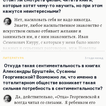
которые хотят чему-то научить, но при этом
кажутся неинтересными?
Нет, насиловать себя не надо никогда.
Знаете, любое насильственное знакомство с
искусством сильно отбивает желание и
заниматься им, и с ним знакомиться. Иван
Семенович Киуру, с которым у меня было много
важных и серьезных разговоров, муж Новеллы
Матвеевой и во многих отношениях ее соавтор
Иван Семенович, рискну сказать, в каком-то
ЛИТЕРАТУРА
3 года назад
отношении даже учитель (потому что
Откуда такая сентиментальность в книгах
европейскую культуру он знал гораздо лучше, да
Александры Бруштейн, Сусанны
и сам был европейцем)… Так вот – Иван
Георгиевской? Возможно ли, что именно в
Семенович, когда мы обсуждали Уайльда (а
тоталитарном обществе возникает такая
Уайльд был одним из любимых его писателей),
сильная потребность в сентиментальности?
сказал:
«Пожалуй, фраза «all art is useless»
,
«всякое
Да, действительно, «Отца» Георгиевской я
искусство совершенно бесполезно»
– это все-таки
всегда читал со слезами. Я ребенком его
через край, это он хватанул. Я бы сказал:…