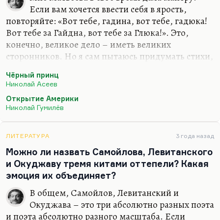
читать. И у меня там с одним нэшвиллским
Если вам хочется ввести себя в ярость,
профессором была довольно забавная дискуссия.
повторяйте: «Вот тебе, гадина, вот тебе, гадюка!
Он там говорит: «Но ведь Сорокин – гениальный
Вот тебе за Гайдна, вот тебе за Глюка!». Это,
стилизатор». Да, гениальный, с этим никто не
конечно, великое дело – иметь великих
спорит. Но в самом понятии «гениальный…
сторонников. Но я сам пытаюсь придумать стихи,
которые я считаю самыми бодрящими. Мне
Чёрный принц
хочется вспомнить многое из Кирсанова, многое
Николай Асеев
из Киплинга, из Асеева, может быть. Асеев –
Открытие Америки
плохой поэт, но у него были замечательные
Николай Гумилёв
тексты. Вспомним «Чёрного принца»:
Белые бивни
ЛИТЕРАТУРА
3 года назад
бьют
Можно ли назвать Самойлова, Левитанского
в ют.
и Окуджаву тремя китами оттепели? Какая
эмоция их объединяет?
В шумную…
В общем, Самойлов, Левитанский и
Окуджава – это три абсолютно разных поэта
и поэта абсолютно разного масштаба. Если