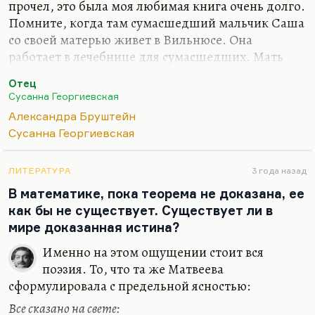
прочел, это была моя любимая книга очень долго.
Помните, когда там сумасшедший мальчик Саша
со своей матерью живет в Вильнюсе. Она
работает в лечебнице для сумасшедших. Мать
запрещает ему встречаться с сумасшедшими,
Отец
потому что боится, мало ли чего. Хотя это тихие
Сусанна Георгиевская
сумасшедшие. И вот он увидел старуху
Александра Бруштейн
одинокую, которая там сидела на лавочке. Он
Сусанна Георгиевская
взял ее и сказал: «Пойдем под дубы». И она
говорит: «Хорошо, хорошо, под дубами». Умела
Геогиевская нагнать печали на читателя.
ЛИТЕРАТУРА
3 года назад
В математике, пока теорема не доказана, ее
Гиоргиевскую забыли. Забыли несправедливо.
как бы не существует. Существует ли в
Такие романы, как «Колокола» – одна из лучших
мире доказанная истина?
книг о любви, что я знаю, или…
Именно на этом ощущении стоит вся
поэзия. То, что та же Матвеева
сформулировала с предельной ясностью:
Все сказано на свете: