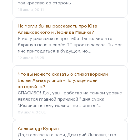
так красиво со стороны...
16 июля, 20:11
Не могли бы вы рассказать про Юза
Алешковского и Леонида Мациха?
Я могу рассказать про тебя. Ты только что
блркнул меня в своём ТГ, просто зассал. Ты мог
мне пригодиться в будущем, но…
12 июля, 15:25
Что вы можете сказать о стихотворении
Беллы Ахмадулиной «По улице моей
который…»?
СПАСИБО! Да , увы . рабство на генном уровне
является главной причиной " дня сурка
".Развивпть тему можно , но .. опять "…
09 июля, 03:01
Александр Куприн
Да, я согласна с вами, Дмитрий Львович, что