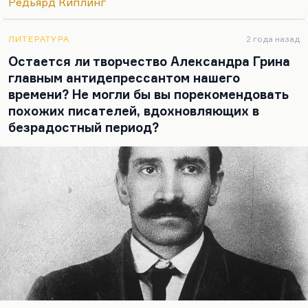
Редьярд Киплинг
человеческим детенышем. Ни один ребенок-
маугли, воспитанный зверями, не сохранил
человеческих черт. И здесь, видимо, жестокое
ЛИТЕРАТУРА
2 года назад
разочарование в идее Киплинга, что можно
Остается ли творчество Александра Грина
прийти и послать на службу дикарям, полудетям,
главным антидепрессантом нашего
а может быть, чертям…
времени? Не могли бы вы порекомендовать
похожих писателей, вдохновляющих в
безрадостный период?