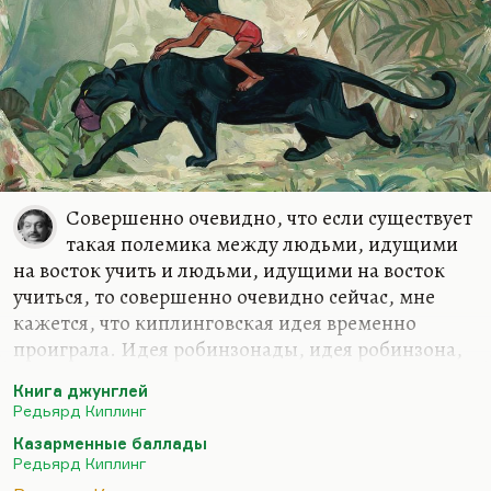
Совершенно очевидно, что если существует
такая полемика между людьми, идущими
на восток учить и людьми, идущими на восток
учиться, то совершенно очевидно сейчас, мне
кажется, что киплинговская идея временно
проиграла. Идея робинзонады, идея робинзона,
который цивилизует дикий мир; идея Маугли,
Книга джунглей
который приносит в джунгли человеческий
Редьярд Киплинг
закон, она проиграла хотя бы потому что ходом
Казарменные баллады
вещей — так всегда получается — любой маугли
Редьярд Киплинг
становится диким зверенышем, а не