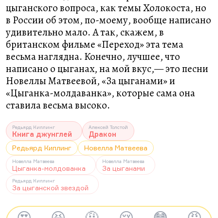
цыганского вопроса, как темы Холокоста, но
в России об этом, по-моему, вообще написано
удивительно мало. А так, скажем, в
британском фильме «Переход» эта тема
весьма наглядна. Конечно, лучшее, что
написано о цыганах, на мой вкус,— это песни
Новеллы Матвеевой, «За цыганами» и
«Цыганка-молдаванка», которые сама она
ставила весьма высоко.
Редьярд Киплинг
Алексей Толстой
Книга джунглей
Дракон
Редьярд Киплинг
Новелла Матвеева
Новелла Матвеева
Новелла Матвеева
Цыганка-молдованка
За цыганами
Редьярд Киплинг
За цыганской звездой
😍
😆
🤨
😢
😳
😡