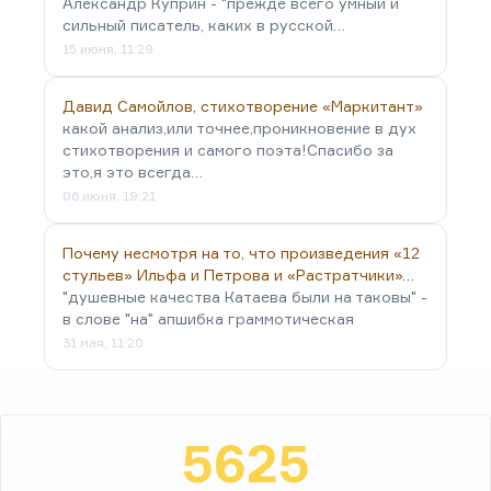
Александр Куприн - "прежде всего умный и
сильный писатель, каких в русской…
15 июня, 11:29
Давид Самойлов, стихотворение «Маркитант»
какой анализ,или точнее,проникновение в дух
стихотворения и самого поэта!Спасибо за
это,я это всегда…
06 июня, 19:21
Почему несмотря на то, что произведения «12
стульев» Ильфа и Петрова и «Растратчики»…
"душевные качества Катаева были на таковы" -
в слове "на" апшибка граммотическая
31 мая, 11:20
5625