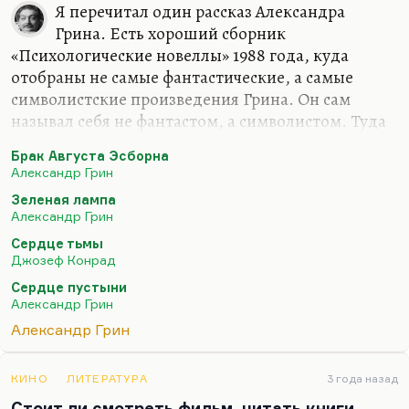
Я перечитал один рассказ Александра
Грина. Есть хороший сборник
«Психологические новеллы» 1988 года, куда
отобраны не самые фантастические, а самые
символистские произведения Грина. Он сам
называл себя не фантастом, а символистом. Туда
отобраны самые парадоксальные тексты, типа
Брак Августа Эсборна
«Брака Августа Эсборна». И вот там есть такой
Александр Грин
рассказ, совершенно я его не помнил. Может
Зеленая лампа
быть, я его не читал вовсе. «Элда и Анготэя». Этот
Александр Грин
рассказ меня потряс абсолютно, меня глубоко
Сердце тьмы
перепахал. Я мог бы в порядке эксперимента
Джозеф Конрад
рассказать его завязку, чтобы посмотреть, как вы
Сердце пустыни
будете его продолжать.
Александр Грин
Значит, у Грина есть гениальные рассказы,
Александр Грин
гениальные завязки, которые слабо развязаны.
Самый канонический…
КИНО
ЛИТЕРАТУРА
3 года назад
Стоит ли смотреть фильм, читать книги,