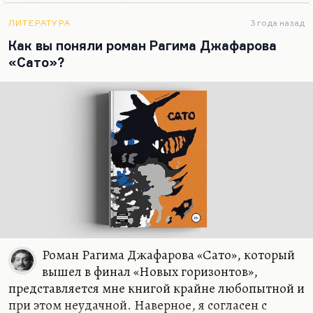
когда ругают инфантилов. Я не думаю, что во
взрослении есть что-то хорошее. Это, знаете, как
ЛИТЕРАТУРА
3 года назад
заветренная колбаса. Человек огрубел, исчезли
Как вы поняли роман Рагима Джафарова
какие-то его черты:
«Сато»?
Но боюсь: среди сражений
Ты утратишь навсегда
Скромность робкую движений,
Прелесть неги и стыда.
Действительно, человек от взросления ничего не
выгадывает. Точно так же, когда ругают человека
за то, что тот не идет в ногу со временем. Новелла
Матвеева…
Роман Рагима Джафарова «Сато», который
вышел в финал «Новых горизонтов»,
представляется мне книгой крайне любопытной и
при этом неудачной. Наверное, я согласен с