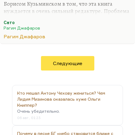
Борисом Кузьминском в том, что эта книга
нуждается в очень сильный редактуре. Проблема
не в том, что она написана неровно. Там
Сато
действительно случаются совершенно
Рагим Джафаров
необъяснимые штампы: герои периодически
Рагим Джафаров
всплескивают руками, иногда это превращается
просто в сплошной диалог, слабо
разноображиваемый ремарками, то есть почти в
пьесу. Но сейчас не об этом. Важно, что это
Следующие
прежде всего, на мой взгляд, произведение
исключительно талантливого человека.
Рагим Джафаров, которому тридцатник (это его
третий роман, уже вышел…
Кто мешал Антону Чехову жениться? Чем
Лидия Мизинова оказалась хуже Ольги
Книппер?
Очень убедительно.
06 авг., 01:23
Почему в песне БГ «небо становится ближе с