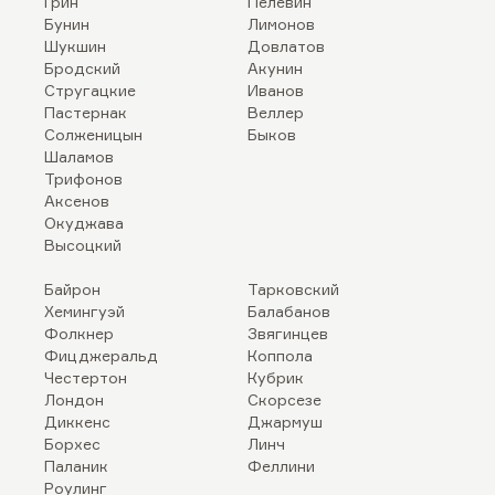
Грин
Пелевин
Бунин
Лимонов
Шукшин
Довлатов
Бродский
Акунин
Стругацкие
Иванов
Пастернак
Веллер
Солженицын
Быков
Шаламов
Трифонов
Аксенов
Окуджава
Высоцкий
Байрон
Тарковский
Хемингуэй
Балабанов
Фолкнер
Звягинцев
Фицджеральд
Коппола
Честертон
Кубрик
Лондон
Скорсезе
Диккенс
Джармуш
Борхес
Линч
Паланик
Феллини
Роулинг