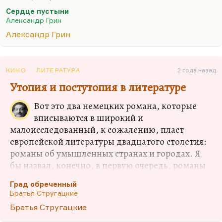
рассказать его завязку, чтобы посмотреть, как вы
Сердце пустыни
будете его продолжать.
Александр Грин
Значит, у Грина есть гениальные рассказы,
Александр Грин
гениальные завязки, которые слабо развязаны.
Самый канонический…
КИНО
ЛИТЕРАТУРА
2 года назад
Утопия и постутопия в литературе
Вот это два немецких романа, которые
вписываются в широкий и
малоисследованный, к сожалению, пласт
европейской литературы двадцатого столетия:
романы об умышленных странах и городах. Я
бы назвал, конечно, в первую очередь, романы
Перуца в этом ряду, роман Домаля «Гора
Град обреченный
Аналог» — незавершенный, но тоже об этом.
Братья Стругацкие
Некоторые рассказы Грина (например, «Сердце
Братья Стругацкие
пустыни») и, как ни странно, «Сердце тьмы»