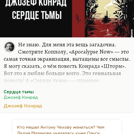
Не знаю. Для меня эта вещь загадочна.
Смотрите Копполу, «Apocalypse Now» — это
самая точная экранизация, вытащены все смыслы.
Я могу сказать, о чём повесть Конрада «Шторм».
Вот это я люблю больше всего. Это гениальная
повесть! А «Сердце тьмы» — странное
произведение. Мне кажется, он сам забоялся
Сердце тьмы
довести до логического конца то, что он… Ну, как
Джозеф Конрад
Лазарчук сказал о своём «Жестяном боре»: «Я
Джозеф Конрад
испугался того, что мог бы написать».
Действительно есть такие вещи.
Кто мешал Антону Чехову жениться? Чем
Лидия Мизинова оказалась хуже Ольги