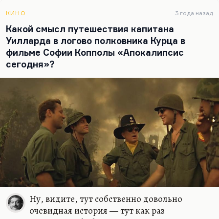
Конрада. Вот «Сердце пустыни» и «Сердце
тьмы» образуют довольно странную пару. Это
КИНО
3 года назад
такие, в сущности, два лица одного автора.
Какой смысл путешествия капитана
Уилларда в логово полковника Курца в
Мечта о маньяке-магнате, который создает
фильме Софии Копполы «Апокалипсис
сверхгород в пустыне или, как, скажем, у
сегодня»?
Кубина, в предгорьях Тибета,— это довольно
распространенная мечта (она и у Барченко…
Ну, видите, тут собственно довольно
очевидная история — тут как раз