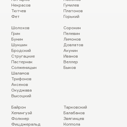
Некрасов
Гумилев
Тютчев
Платонов
Фет
Горький
Шолохов
Сорокин
Грин
Пелевин
Бунин
Лимонов
Шукшин
Довлатов
Бродский
Акунин
Стругацкие
Иванов
Пастернак
Веллер
Солженицын
Быков
Шаламов
Трифонов
Аксенов
Окуджава
Высоцкий
Байрон
Тарковский
Хемингуэй
Балабанов
Фолкнер
Звягинцев
Фицджеральд
Коппола