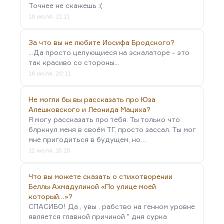
Точнее не скажешь :(
16 июля, 21:11
За что вы не любите Иосифа Бродского?
...Да просто целующиеся на эскалаторе - это
так красиво со стороны...
16 июля, 20:11
Не могли бы вы рассказать про Юза
Алешковского и Леонида Мациха?
Я могу рассказать про тебя. Ты только что
блркнул меня в своём ТГ, просто зассал. Ты мог
мне пригодиться в будущем, но…
12 июля, 15:25
Что вы можете сказать о стихотворении
Беллы Ахмадулиной «По улице моей
который…»?
СПАСИБО! Да , увы . рабство на генном уровне
является главной причиной " дня сурка