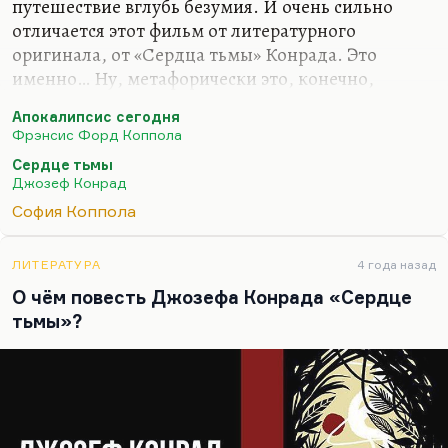
путешествие вглубь безумия. И очень сильно
отличается этот фильм от литературного
оригинала, от «Сердца тьмы» Конрада. Это
именно… Ну, метафорически это, конечно,
путешествие в сердце тьмы, это путешествие в
Апокалипсис сегодня
лабиринт безумия, в глубокую человеческую
Фрэнсис Форд Коппола
психологию, бездонную. Это, наверное, самое
Сердце тьмы
глубокое и самое интересное произведение
Джозеф Конрад
Конрада. Хотя я больше всего люблю «Шторм»,
София Коппола
вот этот «Тайфун», но эта вещь тоже
замечательная и, пожалуй, самая фантастичная,
самая яркая у него. Сердце тьмы — это ведь не
ЛИТЕРАТУРА
4 года назад
конкретное безумие конкретного полковника.
О чём повесть Джозефа Конрада «Сердце
Сердце тьмы — это то ядро зла, то ядро безумия,
тьмы»?
которое присутствует в…