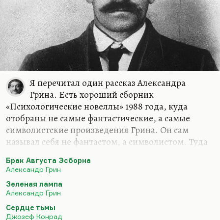
Я перечитал один рассказ Александра
Грина. Есть хороший сборник
«Психологические новеллы» 1988 года, куда
отобраны не самые фантастические, а самые
символистские произведения Грина. Он сам
называл себя не фантастом, а символистом. Туда
отобраны самые парадоксальные тексты, типа
Брак Августа Эсборна
«Брака Августа Эсборна». И вот там есть такой
Александр Грин
рассказ, совершенно я его не помнил. Может
Зеленая лампа
быть, я его не читал вовсе. «Элда и Анготэя». Этот
Александр Грин
рассказ меня потряс абсолютно, меня глубоко
Сердце тьмы
перепахал. Я мог бы в порядке эксперимента
Джозеф Конрад