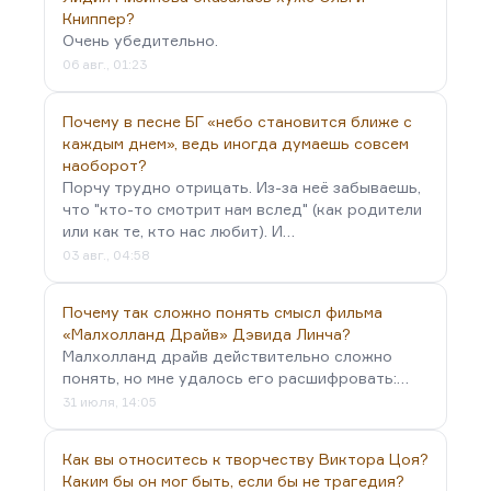
Книппер?
Очень убедительно.
06 авг., 01:23
Почему в песне БГ «небо становится ближе с
каждым днем», ведь иногда думаешь совсем
наоборот?
Порчу трудно отрицать. Из-за неё забываешь,
что "кто-то смотрит нам вслед" (как родители
или как те, кто нас любит). И…
03 авг., 04:58
Почему так сложно понять смысл фильма
«Малхолланд Драйв» Дэвида Линча?
Малхолланд драйв действительно сложно
понять, но мне удалось его расшифровать:…
31 июля, 14:05
Как вы относитесь к творчеству Виктора Цоя?
Каким бы он мог быть, если бы не трагедия?