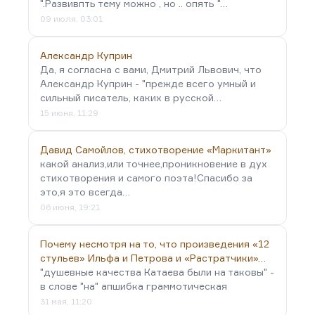
".Развивпть тему можно , но .. опять "…
09 июля, 03:01
Александр Куприн
Да, я согласна с вами, Дмитрий Львович, что
Александр Куприн - "прежде всего умный и
сильный писатель, каких в русской…
15 июня, 11:29
Давид Самойлов, стихотворение «Маркитант»
какой анализ,или точнее,проникновение в дух
стихотворения и самого поэта!Спасибо за
это,я это всегда…
06 июня, 19:21
Почему несмотря на то, что произведения «12
стульев» Ильфа и Петрова и «Растратчики»…
"душевные качества Катаева были на таковы" -
в слове "на" апшибка граммотическая
31 мая, 11:20