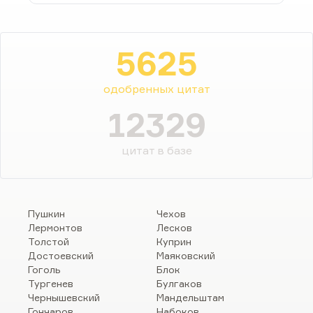
5625
одобренных цитат
12329
цитат в базе
Пушкин
Чехов
Лермонтов
Лесков
Толстой
Куприн
Достоевский
Маяковский
Гоголь
Блок
Тургенев
Булгаков
Чернышевский
Мандельштам
Гончаров
Набоков