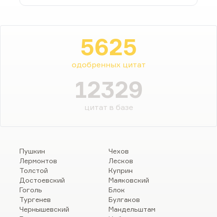
5625
одобренных цитат
12329
цитат в базе
Пушкин
Чехов
Лермонтов
Лесков
Толстой
Куприн
Достоевский
Маяковский
Гоголь
Блок
Тургенев
Булгаков
Чернышевский
Мандельштам