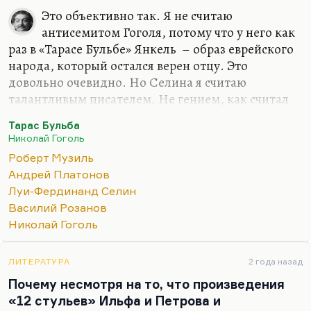
Это объективно так. Я не считаю
антисемитом Гоголя, потому что у него как
раз в «Тарасе Бульбе» Янкель – образ еврейского
народа, который остался верен отцу. Это
довольно очевидно. Но Селина я считаю
талантливым писателем. Не гением, как считал
Лимонов (а Нагибин вообще Селина считал
Тарас Бульба
отцом литературы ХХ века). Но я считаю Селина
Николай Гоголь
исключительно талантливым, важным
Роберт Музиль
писателем, хотя я прочел его довольно поздно –
Андрей Платонов
кстати, по личной рекомендации того же
Луи-Фердинанд Селин
Нагибина. Мы встретились в «Вечернем клубе», я
Василий Розанов
его спросил о какой-то книге, и он сказал:
«После
Николай Гоголь
Селина это все чушь»
. Он, я думаю, трех писателей
уважал по-настоящему – Селина, Музиля и
Платонова. Относительно Селина и Платонова я
ЛИТЕРАТУРА
2 года назад
это…
Почему несмотря на то, что произведения
«12 стульев» Ильфа и Петрова и