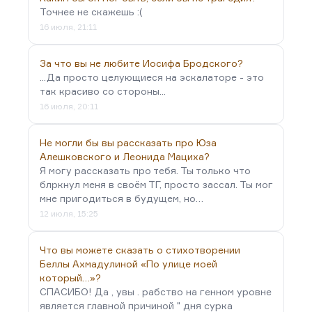
Точнее не скажешь :(
16 июля, 21:11
За что вы не любите Иосифа Бродского?
...Да просто целующиеся на эскалаторе - это
так красиво со стороны...
16 июля, 20:11
Не могли бы вы рассказать про Юза
Алешковского и Леонида Мациха?
Я могу рассказать про тебя. Ты только что
блркнул меня в своём ТГ, просто зассал. Ты мог
мне пригодиться в будущем, но…
12 июля, 15:25
Что вы можете сказать о стихотворении
Беллы Ахмадулиной «По улице моей
который…»?
СПАСИБО! Да , увы . рабство на генном уровне
является главной причиной " дня сурка