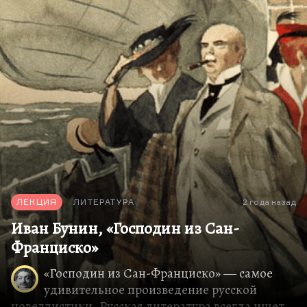
Понимаете, слишком часто иррациональными
вещами — экстазом, бредом, слишком часто этим
оправдывалось зверство. Ведь те люди, которые
ненавидят рациональную…
ЛЕКЦИЯ
ЛИТЕРАТУРА
2 года назад
Иван Бунин, «Господин из Сан-
Франциско»
«Господин из Сан-Франциско» ― самое
удивительное произведение русской
новеллистики. Русская литература всегда ищет