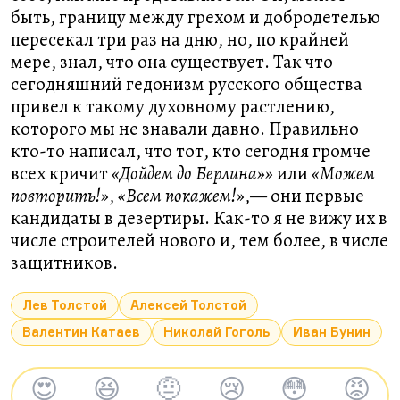
быть, границу между грехом и добродетелью
пересекал три раз на дню, но, по крайней
мере, знал, что она существует. Так что
сегодняшний гедонизм русского общества
привел к такому духовному растлению,
которого мы не знавали давно. Правильно
кто-то написал, что тот, кто сегодня громче
всех кричит
«Дойдем до Берлина»»
или
«Можем
повторить!»
,
«Всем покажем!»
,— они первые
кандидаты в дезертиры. Как-то я не вижу их в
числе строителей нового и, тем более, в числе
защитников.
Лев Толстой
Алексей Толстой
Валентин Катаев
Николай Гоголь
Иван Бунин
😍
😆
🤨
😢
😳
😡