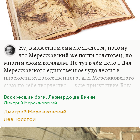
Ну, в известном смысле является, потому
что Мережковский же почти толстовец, по
многим своим взглядам. Но тут в чём дело… Для
Мережковского единственное чудо лежит в
плоскости художественного, для Мережковского
само по себе творчество — уже присутствие Бога
и чуда. Толстой к творчеству относился, как мы
Воскресшие боги. Леонардо да Винчи
знаем, гораздо более прозаически, в последние
Дмитрий Мережковский
годы как к игрушке. В остальном, конечно,
Дмитрий Мережковский
Мережковский рационален. Да, он
Лев Толстой
действительно считает, что вера — это вопрос
разума. Точка зрения, может быть, немного
схоластическая.