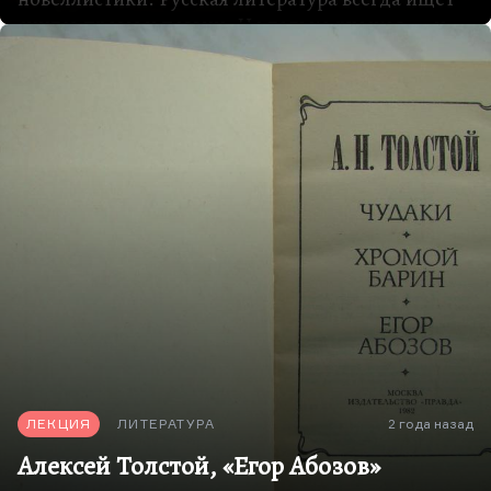
синтез прозы и поэзии. Не только русская ― и
мировая, но русская особенно. И вот мне
кажется, что первым найти этот синтез
посчастливилось Андрею Белому: он предложил
свой вариант, довольно трудно читаемый. А
второй вариант, как бы альтернативный, ― это
Бунин, который Андрея Белого терпеть не мог.
У Бунина довольно странный дискурс и странное
место в русской литературе. Он считается
модернистом, тогда как сам он модернистов
ненавидел, утверждал, что он представляет
классическую толстовско-чеховско-тургеневскую
традицию, и все разговоры о том, что он
новатор,…
ЛЕКЦИЯ
ЛИТЕРАТУРА
2 года назад
Алексей Толстой, «Егор Абозов»