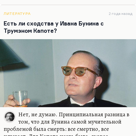
выражал отнюдь. Чувство, что он возрождал
традиционный реализм среди «Подземной
клюквы» (как называлась у него «Бродячая собака»
ЛИТЕРАТУРА
2 года назад
в «Егоре Обозове»)… Понимаете, Егор Обозов не
Есть ли сходства у Ивана Бунина с
зря был влюблен в роковую женщину
Трумэном Капоте?
Серебряного века,…
Нет, не думаю. Принципиальная разница в
том, что для Бунина самой мучительной
проблемой была смерть: все смертно, все