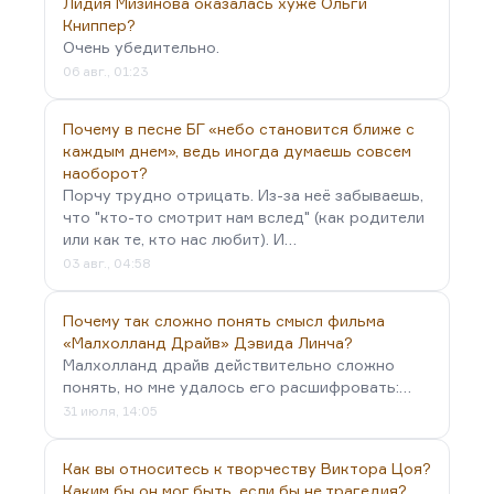
Лидия Мизинова оказалась хуже Ольги
повесть Лидии Чуковской, «Софья Петровна».
Книппер?
Все же остальные обращаются либо к
Очень убедительно.
живительным источникам собственного детства,
06 авг., 01:23
либо к спасительной российской и зарубежной
истории. Появляется множество книг о героях
Почему в песне БГ «небо становится ближе с
прошлых…
каждым днем», ведь иногда думаешь совсем
наоборот?
Порчу трудно отрицать. Из-за неё забываешь,
что "кто-то смотрит нам вслед" (как родители
или как те, кто нас любит). И…
03 авг., 04:58
Почему так сложно понять смысл фильма
«Малхолланд Драйв» Дэвида Линча?
Малхолланд драйв действительно сложно
понять, но мне удалось его расшифровать:…
31 июля, 14:05
Как вы относитесь к творчеству Виктора Цоя?
Каким бы он мог быть, если бы не трагедия?