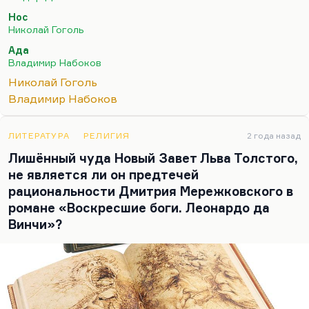
дебют безумия и раздвоение Голядкина. Я
Нос
думаю, важность этой идеи даже не в том, что
Николай Гоголь
человека вытесняют из жизни самовлюбленные,
Ада
наглые, успешные люди, что, условно говоря,
Владимир Набоков
всегда есть наш успешный двойник. Условно
Николай Гоголь
говоря, наши неудачи – это чьи-то…
Владимир Набоков
ЛИТЕРАТУРА
РЕЛИГИЯ
2 года назад
Лишённый чуда Новый Завет Льва Толстого,
не является ли он предтечей
рациональности Дмитрия Мережковского в
романе «Воскресшие боги. Леонардо да
Винчи»?