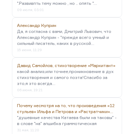
".Развивпть тему можно , но .. опять "…
09 июля, 03:01
Александр Куприн
Да, я согласна с вами, Дмитрий Львович, что
Александр Куприн - "прежде всего умный и
сильный писатель, каких в русской…
15 июня, 11:29
Давид Самойлов, стихотворение «Маркитант»
какой анализ,или точнее,проникновение в дух
стихотворения и самого поэта!Спасибо за
это,я это всегда…
06 июня, 19:21
Почему несмотря на то, что произведения «12
стульев» Ильфа и Петрова и «Растратчики»…
"душевные качества Катаева были на таковы" -
в слове "на" апшибка граммотическая
31 мая, 11:20