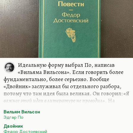
Идеальную форму выбрал По, написав
«Вильяма Вильсона». Если говорить более
фундаментально, более серьезно. Вообще
«Двойник» заслуживал бы отдельного разбора,
потому что там идея была великая. Он говорил:
«Я
важнее этой идеи в литературе не проводил»
. На
самом деле проводил, конечно. И Великий
Вильям Вильсон
инквизитор более важная идея, более интересная
Эдгар По
история. В чем важность идеи? Я не говорю о том,
Двойник
что он прекрасно написан. Прекрасно описан
Федор Достоевский