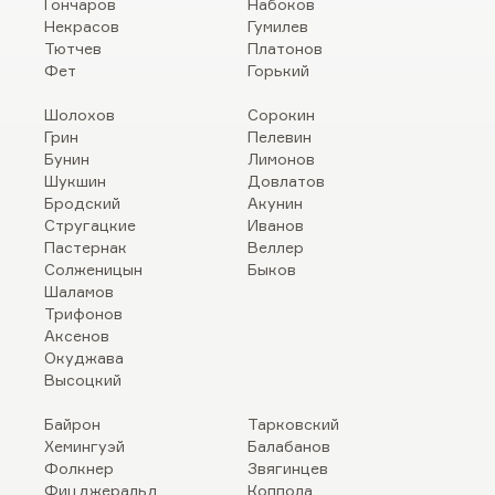
Гончаров
Набоков
Некрасов
Гумилев
Тютчев
Платонов
Фет
Горький
Шолохов
Сорокин
Грин
Пелевин
Бунин
Лимонов
Шукшин
Довлатов
Бродский
Акунин
Стругацкие
Иванов
Пастернак
Веллер
Солженицын
Быков
Шаламов
Трифонов
Аксенов
Окуджава
Высоцкий
Байрон
Тарковский
Хемингуэй
Балабанов
Фолкнер
Звягинцев
Фицджеральд
Коппола