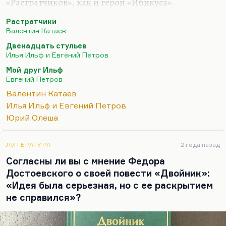
«Растратчиков», как и герои «Ибикуса»
толстовского – они люди несимпатичные.
Растратчики
Невзоров – еще раз подчеркиваю, это герой А.Н.
Валентин Катаев
Толстого – обаятелен, авантюристичен, в нем
Двенадцать стульев
есть определенная лихость, но он противен, и с
Илья Ильф и Евгений Петров
этим ничего не поделаешь. Эти его жидкие усики
Мой друг Ильф
и его общая незаметность. Если бы не эти
Евгений Петров
времена, его бы никто не заметил.
Валентин Катаев
А Бендер – ослепителен, Бендер – личность, да,
Илья Ильф и Евгений Петров
медальный профиль, все дела. Бендер прекрасно
Юрий Олеша
придуман или, вернее, прекрасно срисован с
Остапа…
ЛИТЕРАТУРА
2 года назад
Согласны ли вы с мнение Федора
Достоевского о своей повести «Двойник»:
«Идея была серьезная, но с ее раскрытием
не справился»?