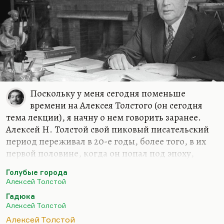
Поскольку у меня сегодня поменьше
времени на Алексея Толстого (он сегодня
тема лекции), я начну о нем говорить заранее.
Алексей Н. Толстой свой пиковый писательский
период переживал в 20-е годы, более того, в их
первой половине, когда он попал под эпоху,
соответствующую его темпераменту. Разговоры о
Голубые города
том, что ему соответствовал здравый, простой,
Алексей Толстой
народный реализм и что он как бы отстаивал
Гадюка
норму среди перверсий Серебряного века, – он,
Алексей Толстой
может быть, норму эту любил, но сам ее не
Алексей Толстой