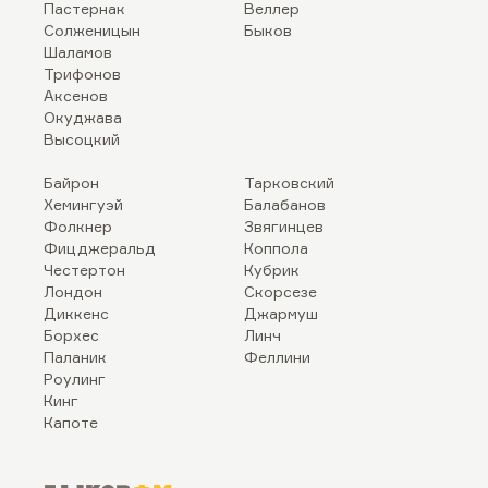
Пастернак
Веллер
Солженицын
Быков
Шаламов
Трифонов
Аксенов
Окуджава
Высоцкий
Байрон
Тарковский
Хемингуэй
Балабанов
Фолкнер
Звягинцев
Фицджеральд
Коппола
Честертон
Кубрик
Лондон
Скорсезе
Диккенс
Джармуш
Борхес
Линч
Паланик
Феллини
Роулинг
Кинг
Капоте