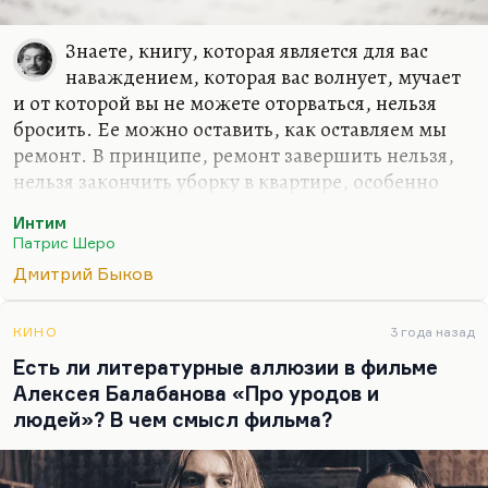
Знаете, книгу, которая является для вас
наваждением, которая вас волнует, мучает
и от которой вы не можете оторваться, нельзя
бросить. Ее можно оставить, как оставляем мы
ремонт. В принципе, ремонт завершить нельзя,
нельзя закончить уборку в квартире, особенно
когда по твоим следам делает Бэбз и вносит свою
Интим
гармонию в твою. Нельзя закончить книгу, книга
Патрис Шеро
всегда несовершенна. Для меня это в свою
Дмитрий Быков
очередь так мучительно потому, что я сейчас
сижу и перекраиваю «Интим»: туда кусок впишу,
сюда кусок впишу. Я понимаю, что я порчу, а
КИНО
3 года назад
вместе с тем понимаю, что без этого роману не
Есть ли литературные аллюзии в фильме
обойтись.
Алексея Балабанова «Про уродов и
людей»? В чем смысл фильма?
Мне ни одна вещь не давалась так трудно, потому
что это послевоенный роман. Он пишется во
время войны, но рассчитан…