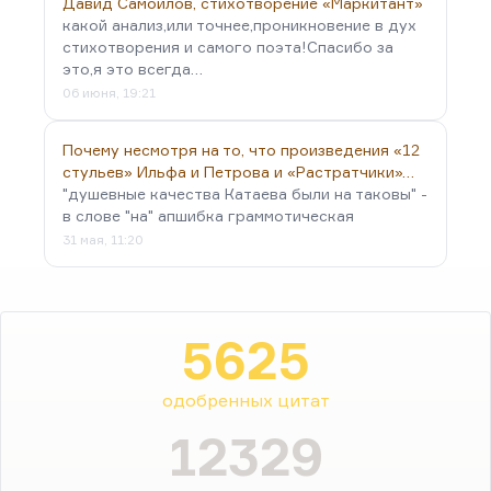
Давид Самойлов, стихотворение «Маркитант»
какой анализ,или точнее,проникновение в дух
стихотворения и самого поэта!Спасибо за
это,я это всегда…
06 июня, 19:21
Почему несмотря на то, что произведения «12
стульев» Ильфа и Петрова и «Растратчики»…
"душевные качества Катаева были на таковы" -
в слове "на" апшибка граммотическая
31 мая, 11:20
5625
одобренных цитат
12329