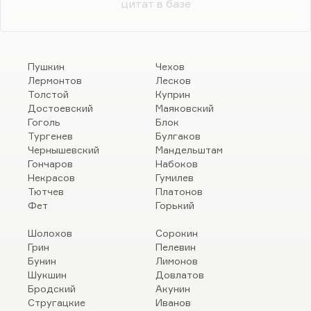
цитат в базе
Пушкин
Чехов
Лермонтов
Лесков
Толстой
Куприн
Достоевский
Маяковский
Гоголь
Блок
Тургенев
Булгаков
Чернышевский
Мандельштам
Гончаров
Набоков
Некрасов
Гумилев
Тютчев
Платонов
Фет
Горький
Шолохов
Сорокин
Грин
Пелевин
Бунин
Лимонов
Шукшин
Довлатов
Бродский
Акунин
Стругацкие
Иванов