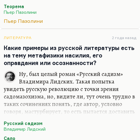
поэтическому, внятному мейнстриму
Теорема
итальянского кино. Я понимаю, что
Пьер Пазолини
противопоставлять его Феллини — это пошлость.
Пьер Пазолини
Но давайте Антониони ему противоставим, хотя
бы. Того же Бунюэля, испанца. Для меня
Пазолини — это человек, который всю жизнь
ЛИТЕРАТУРА
2 года назад
играл в очень опасные игры и, царствие ему
Какие примеры из русской литературы есть
небесное, доигрался. Я когда «Сало» посмотрел, я
на тему метафизики насилия, его
понял, что после этой картины — только смерть
оправдания или осознанности?
для…
Ну, был целый роман «Русский садизм»
Владимира Лидских. Такая попытка
увидеть русскую революцию с точки зрения
садомазохизма, но, видите ли, тут очень трудно в
таких сочинениях понять, где автор, условно
говоря, мастурбирует, то есть пытается доставить
себе удовольствие за счет анализа таких вот
Русский садизм
клубничных вещей, а где его всерьез волнует
Владимир Лидский
проблематика насилия и жестокости. У
Сало