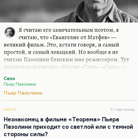
Я считаю его замечательным поэтом, я
считаю, что «Евангелие от Матфея» —
великий фильм. Это, кстати говоря, и самый
простой, и самый левацкий. Но вообще я не
считаю Пазолини близким мне режиссером. Тут
правильно написано: «Кроме «Сало». «Сало» —
это вообще, по-моему, какая-то мастурбация за
Сало
счет борьбы с фашизмом и не имеющая никакого
Пьер Пазолини
отношения ни к де Саду, ни к фашизму. Хотя
Пьер Пазолини
главная интенция фашизма вроде бы
почувствована: такой оргиастический экстаз
падения. Но фильм мне не кажется талантливым.
КИНО
3 года назад
То же самое, я не понимаю, почему «Свинарник»
Незнакомец в фильме «Теорема» Пьера
или «Теорема» — великие фильмы. Может, я их
Пазолини приходит со светлой или с темной
просто не понимаю. А поэт — да, поэт классный.
стороны силы?