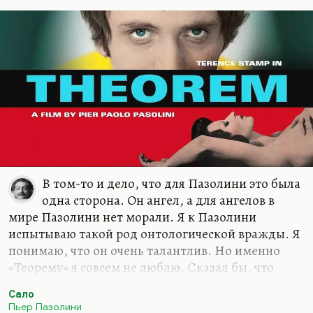
В том-то и дело, что для Пазолини это была
одна сторона. Он ангел, а для ангелов в
мире Пазолини нет морали. Я к Пазолини
испытываю такой род онтологической вражды. Я
понимаю, что он очень талантлив. Но именно
«Теорему» я совсем не люблю. Сказал бы, что
ненавижу. Для меня Пазолини как-то
Сало
противостоит гуманистическому и очень
Пьер Пазолини