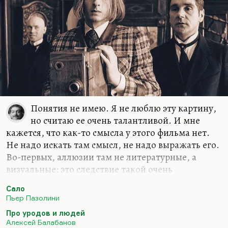
Понятия не имею. Я не люблю эту картину,
но считаю ее очень талантливой. И мне
кажется, что как-то смысла у этого фильма нет.
Не надо искать там смысл, не надо выражать его.
Во-первых, аллюзии там не литературные, а
визуальные: это следствие такой очень
искренней, очень трепетной влюбленности
Сало
Балабанова в кинематограф начала века и в
Пьер Пазолини
фотографию начала века, в том числе и в
Про уродов и людей
фотографию эротическую. А в принципе, этот
Алексей Балабанов