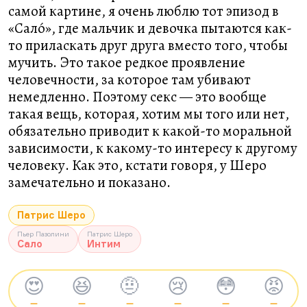
самой картине, я очень люблю тот эпизод в
«Сало́», где мальчик и девочка пытаются как-
то приласкать друг друга вместо того, чтобы
мучить. Это такое редкое проявление
человечности, за которое там убивают
немедленно. Поэтому секс — это вообще
такая вещь, которая, хотим мы того или нет,
обязательно приводит к какой-то моральной
зависимости, к какому-то интересу к другому
человеку. Как это, кстати говоря, у Шеро
замечательно и показано.
Патрис Шеро
Пьер Пазолини
Патрис Шеро
Сало
Интим
😍
😆
🤨
😢
😳
😡
—
—
—
—
—
—