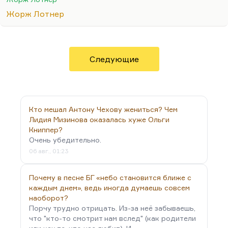
есть до какого-то момента он вам
Жорж Лотнер
покровительствует, пока вы ему не мешаете.
Дальше или Бог должен вмешиваться, или надо,
извините, соскакивать с этой иглы.
Что касается Бельмондо, мне он всегда был важен
Следующие
тем, что он человек высококультурный. Всю
жизнь играл бандита, а был сыном скульптора,
таким действительно очень наслушанным,
насмотренным,…
Кто мешал Антону Чехову жениться? Чем
Лидия Мизинова оказалась хуже Ольги
Книппер?
Очень убедительно.
06 авг., 01:23
Почему в песне БГ «небо становится ближе с
каждым днем», ведь иногда думаешь совсем
наоборот?
Порчу трудно отрицать. Из-за неё забываешь,
что "кто-то смотрит нам вслед" (как родители