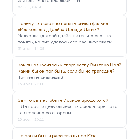
или как те, кто нас любит). И…
03 авг., 04:58
Почему так сложно понять смысл фильма
«Малхолланд Драйв» Дэвида Линча?
Малхолланд драйв действительно сложно
понять, но мне удалось его расшифровать:…
31 июля, 14:05
Как вы относитесь к творчеству Виктора Цоя?
Каким бы он мог быть, если бы не трагедия?
Точнее не скажешь :(
16 июля, 21:11
За что вы не любите Иосифа Бродского?
...Да просто целующиеся на эскалаторе - это
так красиво со стороны...
16 июля, 20:11
Не могли бы вы рассказать про Юза