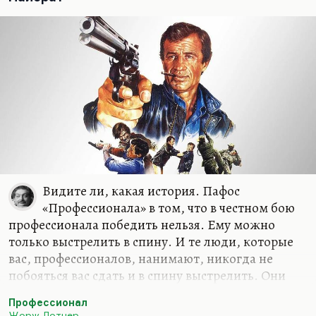
Видите ли, какая история. Пафос
«Профессионала» в том, что в честном бою
профессионала победить нельзя. Ему можно
только выстрелить в спину. И те люди, которые
вас, профессионалов, нанимают, никогда не
побояться вас сдать и в спину выстрелить. Они
покровительствуют вам только до поры. Это к
Профессионал
вопросу о дьяволе — покровителе художника. То
Жорж Лотнер