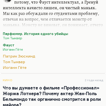
потому, что Фауст интеллектуал, а Гренуй
интеллекта начисто лишен, он чистый маньяк.
Мы как раз обсуждали со студентами проблему,
отвечая на вопрос, чем отличается монстр от
маньяка. Монстр не виноват, он понимает, отчего
он такой, что с ним произошло, как чудовище
Парфюмер. История одного убийцы
Франкенштейна. Мозг – такая же его жертва.
Том Тыквер
Маньяк понимает, что он делает. Более того, он
Фауст
способен дать отчет в своих действиях (как
Иоганн Гёте
правило).
Патрик Зюскинд
Ну а что касается Гренуя, то это интуитивный
Том Тыквер
гений, стихийный, сам он запаха лишен, но
Иоганн Гёте
чувствует чужие запахи. Может, это метафора
художника, как говорят некоторые. Другие
КИНО
2 года назад
говорят, что это эмпатия, то есть отсутствие
Что вы думаете о фильме «Профессионал»
эмпатии. По-разному, это…
Жоржа Лотнера? Почему актер Жан-Поль
Бельмондо так органично смотрится в роли
майора?