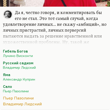
Да я, честно говоря, и комментировать бы
его не стал. Это тот самый случай, когда
удовлетворение личных… не скажу «амбиций», но
личных пристрастий, личных перверсий
пытаются выдать за решение нравственной или
художественной проблемы. Ну, такой же
пример, мне кажется, это Пазолини, «120 дней
Гибель Богов
Содома», когда Пьер Паоло Пазолини
Лукино Висконти
(безусловно, выдающийся художник) для
Русский садизм
собственного удовольствия снимает эротические
Владимир Лидский
и пыточные сцены, а пытается это выдать за
Яма
антифашистское кино. Может быть, оно так и
Александр Куприн
есть. Но вот антифашистское кино — это «Гибель
Сало
богов», а «120 дней Содома» — это
Пьер Пазолини
самоудовлетворение.
Пьер Пазолини
Примерно такая же история наблюдаются и в
Владимир Лидский
романе Лидского, потому что там… Помните,