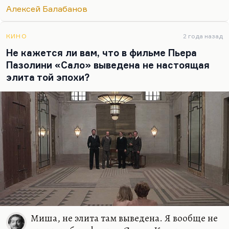
фильм, мне кажется, как и «Сало» Пазолини,
Алексей Балабанов
служил борьбой или услаждением своих каких-то
тайных комплексов. Служил либо борьбой с
ними, либо услаждением их. Это отдельная
КИНО
2 года назад
долгая тема, и я не знаю, как можно, собственно,
Не кажется ли вам, что в фильме Пьера
со значением этого смысла разобраться. То, что
Пазолини «Сало» выведена не настоящая
хотел сказать…
элита той эпохи?
Миша, не элита там выведена. Я вообще не