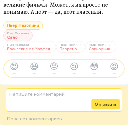
великие фильмы. Может, я их просто не
понимаю. А поэт — да, поэт классный.
Пьер Пазолини
Пьер Пазолини
Сало
Пьер Пазолини
Пьер Пазолини
Пьер Пазолини
Евангелие от Матфея
Теорема
Свинарник
😍
😆
🤨
😢
😳
😡
—
—
—
—
—
—
Напишите комментарий
Отправить
Пока нет комментариев