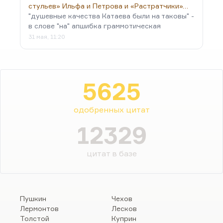
стульев» Ильфа и Петрова и «Растратчики»…
"душевные качества Катаева были на таковы" -
в слове "на" апшибка граммотическая
31 мая, 11:20
5625
одобренных цитат
12329
цитат в базе
Пушкин
Чехов
Лермонтов
Лесков
Толстой
Куприн