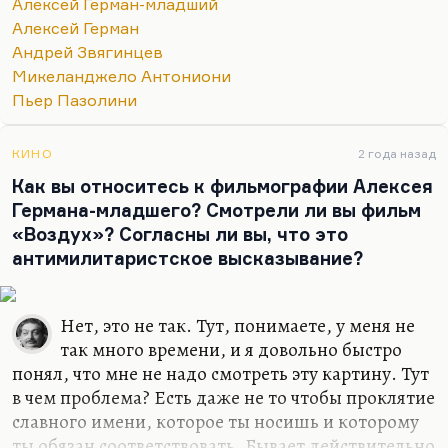
Алексей Герман-младший
быть умно и достойно, даже иметь
Алексей Герман
антимилитаристский пафос, которого там,
Андрей Звягинцев
правда, по-моему, нет. Но это мое мнение. Но
Микеланджело Антониони
это неталантливо, это ослепительно
Пьер Пазолини
неталантливо, это лишено того дуновения гения,
которое было в картинах Германа-среднего, и
КИНО
2 года назад
которое иногда (не всегда) появляется в…
Как вы относитесь к фильмографии Алексея
Германа-младшего? Смотрели ли вы фильм
«Воздух»? Согласны ли вы, что это
антимилитаристское высказывание?
Нет, это не так. Тут, понимаете, у меня не
так много времени, и я довольно быстро
понял, что мне не надо смотреть эту картину. Тут
в чем проблема? Есть даже не то чтобы проклятие
славного имени, которое ты носишь и которому
ты обязан соответствовать. Бывает действительно