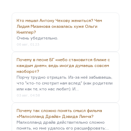
Кто мешал Антону Чехову жениться? Чем
Лидия Мизинова оказалась хуже Ольги
Книппер?
Очень убедительно.
06 авг., 01:23
Почему в песне БГ «небо становится ближе с
каждым днем», ведь иногда думаешь совсем
наоборот?
Порчу трудно отрицать. Из-за неё забываешь,
что "кто-то смотрит нам вслед" (как родители
или как те, кто нас любит). И…
03 авг., 04:58
Почему так сложно понять смысл фильма
«Малхолланд Драйв» Дэвида Линча?
Малхолланд драйв действительно сложно
понять, но мне удалось его расшифровать:…