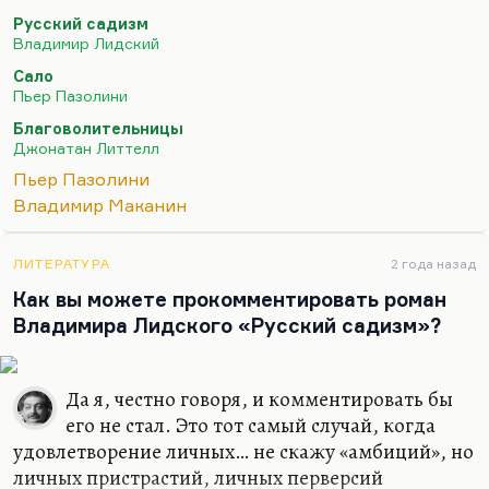
себе удовольствие за счет анализа таких вот
Русский садизм
клубничных вещей, а где его всерьез волнует
Владимир Лидский
проблематика насилия и жестокости. У
Сало
Пазолини, например, в «Сало» получилось
Пьер Пазолини
разделить эти вещи. «Сало» — это фильм все-таки
Благоволительницы
о том, как Пазолини самоублажается под
Джонатан Литтелл
предлогом исследования метафизики фашизма.
Пьер Пазолини
Поэтому я не люблю эту картину, хотя, что уж там
Владимир Маканин
говорить, она была в свое время мне чрезвычайно
интересна.
ЛИТЕРАТУРА
2 года назад
Мне кажется, что какие-то…
Как вы можете прокомментировать роман
Владимира Лидского «Русский садизм»?
Да я, честно говоря, и комментировать бы
его не стал. Это тот самый случай, когда
удовлетворение личных… не скажу «амбиций», но
личных пристрастий, личных перверсий