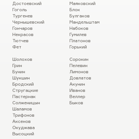
Достоевский
Маяковский
Гоголь
Блок
Тургенев
Булгаков
Чернышевский
Мандельштам
Гончаров
Набоков
Некрасов
Гумилев
Тютчев
Платонов
Фет
Горький
Шолохов
Сорокин
Грин
Пелевин
Бунин
Лимонов
Шукшин
Довлатов
Бродский
Акунин
Стругацкие
Иванов
Пастернак
Веллер
Солженицын
Быков
Шаламов
Трифонов
Аксенов
Окуджава
Высоцкий