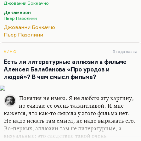
как автор трактатов о природе права, а
Джованни Боккаччо
«Декамерон» — это шутка гения, которую он сам
Декамерон
всерьёз не принимал. Другое дело, что только она
Пьер Пазолини
от него осталась. Что касается Пазолини, то это
Джованни Боккаччо
великий провокатор, который допровоцировался
Пьер Пазолини
до того, что его убили по окончанию работы над
«Сало́». Поэтому я думаю, что эта история для
Боккаччо значила одно, а для Пазолини —
КИНО
3 года назад
другое.
Есть ли литературные аллюзии в фильме
Алексея Балабанова «Про уродов и
людей»? В чем смысл фильма?
Понятия не имею. Я не люблю эту картину,
но считаю ее очень талантливой. И мне
кажется, что как-то смысла у этого фильма нет.
Не надо искать там смысл, не надо выражать его.
Во-первых, аллюзии там не литературные, а
визуальные: это следствие такой очень