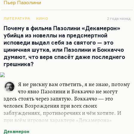
Пьер Пазолини
жертвы. Но нельзя скрыть того, что она всё-таки
снимает эротическое кино, а не исследует
проблему.
ЛИТЕРАТУРА
КИНО
2 года назад
Почему в фильма Пазолини «Декамерон»
Здесь очень трудно провести грань. Я, например,
убийца из новеллы на предсмертной
знаю, почему погиб Пазолини. Не знаю, кто его
исповеди выдал себя за святого — это
убил конкретно, но знаю, что он заигрался…
циничная шутка, или Пазолини и Боккаччо
думают, что вера спасёт даже последнего
грешника?
Я не рискну вам ответить, я не знаю, потому
что явно Пазолини и Боккаччо не могут
здесь стоять через запятую. Боккаччо — это
человек Возрождения при всех своих
заблуждениях, противоречиях и чём хотите. И
при всём игровом характере «Декамерона»
Боккаччо всё-таки более известен современникам
Декамерон