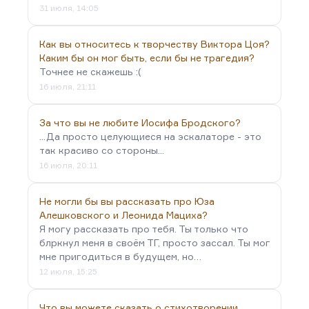
31 июля, 14:05
Как вы относитесь к творчеству Виктора Цоя?
Каким бы он мог быть, если бы не трагедия?
Точнее не скажешь :(
16 июля, 21:11
За что вы не любите Иосифа Бродского?
...Да просто целующиеся на эскалаторе - это
так красиво со стороны...
16 июля, 20:11
Не могли бы вы рассказать про Юза
Алешковского и Леонида Мациха?
Я могу рассказать про тебя. Ты только что
блркнул меня в своём ТГ, просто зассал. Ты мог
мне пригодиться в будущем, но…
12 июля, 15:25
Что вы можете сказать о стихотворении