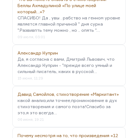
Беллы Ахмадулиной «По улице моей
который…»?
СПАСИБО! Да , увы . рабство на генном уровне
является главной причиной " дня сурка
".Развивпть тему можно , но .. опять "…
09 июля, 03:01
Александр Куприн
Да, я согласна с вами, Дмитрий Львович, что
Александр Куприн - "прежде всего умный и
сильный писатель, каких в русской…
15 июня, 11:29
Давид Самойлов, стихотворение «Маркитант»
какой анализ,или точнее,проникновение в дух
стихотворения и самого поэта!Спасибо за
это,я это всегда…
06 июня, 19:21
Почему несмотря на то, что произведения «12