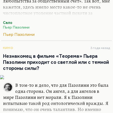
любопытства за общественный счет». Так вот, мне
кажется, здесь имело место какое-то не очень
чистоплотное утоление частной похоти за
общественный счет. Попытка снять фильм о
Сало
фашизме — и за этот счет снять такую
Пьер Пазолини
эротическую картину, возбудить собственную
Пьер Пазолини
похоть. Мне показалось, что это довольно, как бы
сказать, примитивная картина. Новодворская
считала ее гениальной. Мне Пазолини нравится
КИНО
3 года назад
больше в «Мама Рома» или в «РоГоПаГе», но
Незнакомец в фильме «Теорема» Пьера
совсем не в этом произведении. Оно мне кажется
Пазолини приходит со светлой или с темной
спекулятивным, совсем не честным, и то, что оно
стороны силы?
фактически привело его к гибели,— в этом есть…
В том-то и дело, что для Пазолини это была
одна сторона. Он ангел, а для ангелов в
мире Пазолини нет морали. Я к Пазолини
испытываю такой род онтологической вражды. Я
понимаю, что он очень талантлив. Но именно