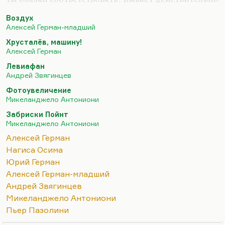
трагедия, когда есть амбиции немереные, но
Воздух
совершенно нет художественного таланта.
Алексей Герман-младший
Все, что делает Алексей Герман-младший, может
Хрусталёв, машину!
быть умно и достойно, даже иметь
Алексей Герман
антимилитаристский пафос, которого там,
Левиафан
правда, по-моему, нет. Но это мое мнение. Но
Андрей Звягинцев
это неталантливо, это ослепительно
Фотоувеличение
неталантливо, это лишено того дуновения гения,
Микеланджело Антониони
которое было в картинах Алексея Германа-
Забриски Пойнт
среднего, и которое иногда (не всегда)…
Микеланджело Антониони
Алексей Герман
Нагиса Осима
Юрий Герман
Алексей Герман-младший
Андрей Звягинцев
Микеланджело Антониони
Пьер Пазолини