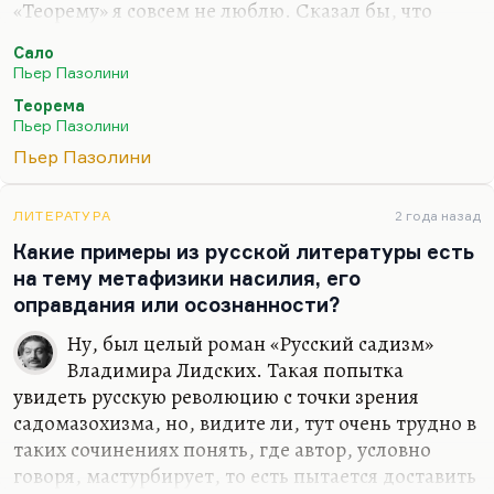
«Теорему» я совсем не люблю. Сказал бы, что
ненавижу. Для меня Пазолини как-то
Сало
противостоит гуманистическому и очень
Пьер Пазолини
поэтическому, внятному мейнстриму
Теорема
итальянского кино. Я понимаю, что
Пьер Пазолини
противопоставлять его Феллини — это пошлость.
Пьер Пазолини
Но давайте Антониони ему противоставим, хотя
бы. Того же Бунюэля, испанца. Для меня
Пазолини — это человек, который всю жизнь
ЛИТЕРАТУРА
2 года назад
играл в очень опасные игры и, царствие ему
Какие примеры из русской литературы есть
небесное, доигрался. Я когда «Сало» посмотрел, я
на тему метафизики насилия, его
понял, что после этой картины — только смерть
оправдания или осознанности?
для…
Ну, был целый роман «Русский садизм»
Владимира Лидских. Такая попытка
увидеть русскую революцию с точки зрения
садомазохизма, но, видите ли, тут очень трудно в
таких сочинениях понять, где автор, условно
говоря, мастурбирует, то есть пытается доставить