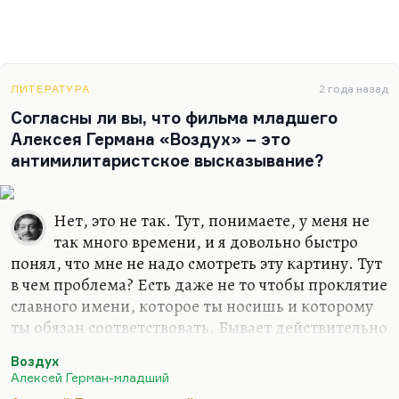
ЛИТЕРАТУРА
2 года назад
Согласны ли вы, что фильма младшего
Алексея Германа «Воздух» – это
антимилитаристское высказывание?
Нет, это не так. Тут, понимаете, у меня не
так много времени, и я довольно быстро
понял, что мне не надо смотреть эту картину. Тут
в чем проблема? Есть даже не то чтобы проклятие
славного имени, которое ты носишь и которому
ты обязан соответствовать. Бывает действительно
трагедия, когда есть амбиции немереные, но
Воздух
совершенно нет художественного таланта.
Алексей Герман-младший
Все, что делает Алексей Герман-младший, может