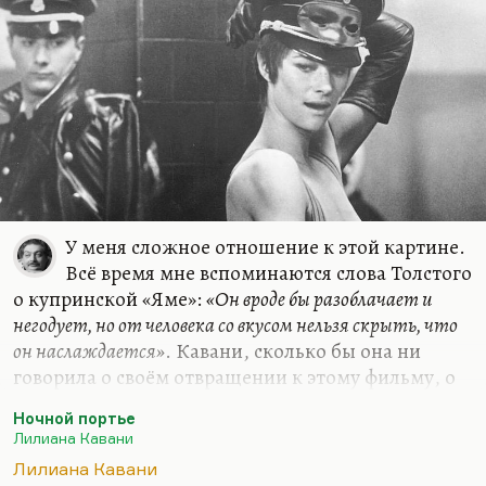
У меня сложное отношение к этой картине.
Всё время мне вспоминаются слова Толстого
о купринской «Яме»:
«Он вроде бы разоблачает и
негодует, но от человека со вкусом нельзя скрыть, что
он наслаждается»
. Кавани, сколько бы она ни
говорила о своём отвращении к этому фильму, о
его милитаристичности, о его слишком лёгкой и
Ночной портье
увлекательной форме и так далее, вдумчиво и
Лилиана Кавани
увлечённо исследует феномен садомазохизма
Лилиана Кавани
или, скажем так, взаимной зависимости палача и