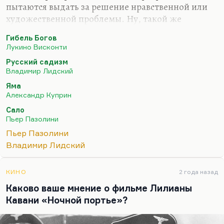
пытаются выдать за решение нравственной или
художественной проблемы. Ну, такой же
пример, мне кажется, это Пазолини, «120 дней
Гибель Богов
Содома», когда Пьер Паоло Пазолини
Лукино Висконти
(безусловно, выдающийся художник) для
Русский садизм
собственного удовольствия снимает эротические
Владимир Лидский
и пыточные сцены, а пытается это выдать за
Яма
антифашистское кино. Может быть, оно так и
Александр Куприн
есть. Но вот антифашистское кино — это «Гибель
Сало
богов», а «120 дней Содома» — это
Пьер Пазолини
самоудовлетворение.
Пьер Пазолини
Примерно такая же история наблюдаются и в
Владимир Лидский
романе Лидского, потому что там… Помните,
как…
КИНО
2 года назад
Каково ваше мнение о фильме Лилианы
Кавани «Ночной портье»?