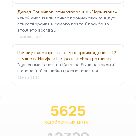
Давид Самойлов, стихотворение «Маркитант»
какой анализ,или точнее,проникновение в дух
стихотворения и самого поэта!Спасибо за
это,я это всегда…
06 июня, 19:21
Почему несмотря на то, что произведения «12
стульев» Ильфа и Петрова и «Растратчики»…
"душевные качества Катаева были на таковы" -
в слове "на" апшибка граммотическая
31 мая, 11:20
5625
одобренных цитат