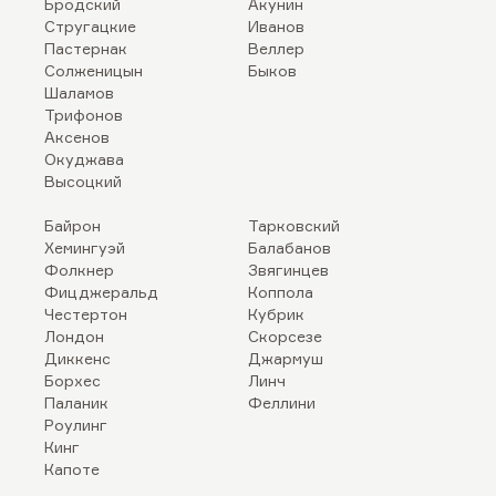
Бродский
Акунин
Стругацкие
Иванов
Пастернак
Веллер
Солженицын
Быков
Шаламов
Трифонов
Аксенов
Окуджава
Высоцкий
Байрон
Тарковский
Хемингуэй
Балабанов
Фолкнер
Звягинцев
Фицджеральд
Коппола
Честертон
Кубрик
Лондон
Скорсезе
Диккенс
Джармуш
Борхес
Линч
Паланик
Феллини
Роулинг
Кинг
Капоте