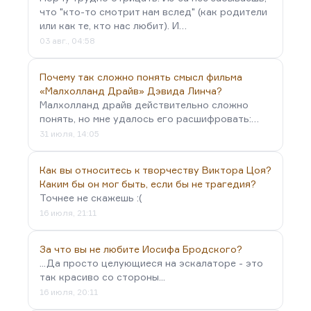
что "кто-то смотрит нам вслед" (как родители
или как те, кто нас любит). И…
03 авг., 04:58
Почему так сложно понять смысл фильма
«Малхолланд Драйв» Дэвида Линча?
Малхолланд драйв действительно сложно
понять, но мне удалось его расшифровать:…
31 июля, 14:05
Как вы относитесь к творчеству Виктора Цоя?
Каким бы он мог быть, если бы не трагедия?
Точнее не скажешь :(
16 июля, 21:11
За что вы не любите Иосифа Бродского?
...Да просто целующиеся на эскалаторе - это
так красиво со стороны...
16 июля, 20:11