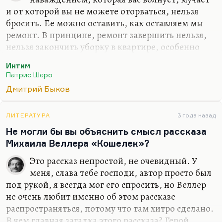
и от которой вы не можете оторваться, нельзя
бросить. Ее можно оставить, как оставляем мы
ремонт. В принципе, ремонт завершить нельзя,
нельзя закончить уборку в квартире, особенно
когда по твоим следам делает Бэбз и вносит свою
Интим
гармонию в твою. Нельзя закончить книгу, книга
Патрис Шеро
всегда несовершенна. Для меня это в свою
Дмитрий Быков
очередь так мучительно потому, что я сейчас
сижу и перекраиваю «Интим»: туда кусок впишу,
сюда кусок впишу. Я понимаю, что я порчу, а
ЛИТЕРАТУРА
3 года назад
вместе с тем понимаю, что без этого роману не
Не могли бы вы объяснить смысл рассказа
обойтись.
Михаила Веллера «Кошелек»?
Мне ни одна вещь не давалась так трудно, потому
Это рассказ непростой, не очевидный. У
что это послевоенный роман. Он пишется во
меня, слава тебе господи, автор просто был
время войны, но рассчитан…
под рукой, я всегда мог его спросить, но Веллер
не очень любит именно об этом рассказе
распространяться, потому что там хитро сделано.
В чем главная загадка этого рассказа? Герой