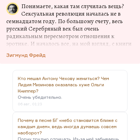
Понимаете, какая там случилась вещь?
Сексуальная революция началась не в
семнадцатом году. По большому счету, весь
русский Серебряный век был очень
радикальным пересмотром отношения к
эротике. И началось все, на мой взгляд, с книги
Зиновьевой-Аннибал «Тридцать три урода». А
Зигмунд Фрейд
если говорить ещё глубже, то началось все с
«Крыльев» Кузмина, седьмого года. А если ещё
глубже смотреть, то началось, наверное, с
Кто мешал Антону Чехову жениться? Чем
Чернышевского «Что делать?», который
Лидия Мизинова оказалась хуже Ольги
абсолютно пересмотрел семью. Ну, то есть
Книппер?
ситуация двадцатых годов не была уникальна,
Очень убедительно.
она не была принципиально нова, она
06 авг., 01:23
продолжала давний процесс.
Что здесь важно? Вообще двадцатые годы в
Почему в песне БГ «небо становится ближе с
каждым днем», ведь иногда думаешь совсем
русской литературе — это Серебряный век,
наоборот?
спущенный на…
Порчу трудно отрицать. Из-за неё забываешь,