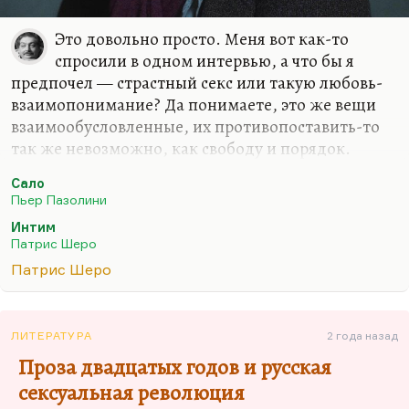
Это довольно просто. Меня вот как-то
спросили в одном интервью, а что бы я
предпочел — страстный секс или такую любовь-
взаимопонимание? Да понимаете, это же вещи
взаимообусловленные, их противопоставить-то
так же невозможно, как свободу и порядок.
Какой же может быть страстный секс без любви и
Сало
взаимопонимания? Это такая гимнастика. А я
Пьер Пазолини
человек довольно ленивый в этом смысле. То есть
Интим
мне кажется, что без какой-то… Ну, как вам
Патрис Шеро
сказать? Секс — это дело такое человеческое, все-
Патрис Шеро
таки основанное на взаимопонимании. И я очень,
кстати, люблю при нелюбви активной к самой
картине, я очень люблю тот эпизод в «Сало́», где
ЛИТЕРАТУРА
2 года назад
мальчик и девочка пытаются как-то приласкать
Проза двадцатых годов и русская
друг друга вместо того, чтобы мучить. Это…
сексуальная революция