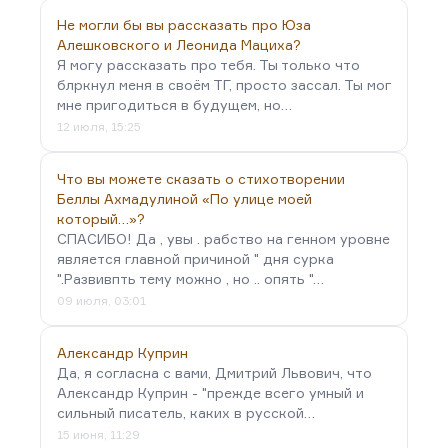
Не могли бы вы рассказать про Юза
Алешковского и Леонида Мациха?
Я могу рассказать про тебя. Ты только что
блркнул меня в своём ТГ, просто зассал. Ты мог
мне пригодиться в будущем, но…
12 июля, 15:25
Что вы можете сказать о стихотворении
Беллы Ахмадулиной «По улице моей
который…»?
СПАСИБО! Да , увы . рабство на генном уровне
является главной причиной " дня сурка
".Развивпть тему можно , но .. опять "…
09 июля, 03:01
Александр Куприн
Да, я согласна с вами, Дмитрий Львович, что
Александр Куприн - "прежде всего умный и
сильный писатель, каких в русской…
15 июня, 11:29