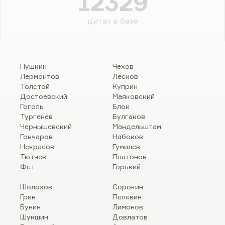
12329
цитат в базе
Пушкин
Чехов
Лермонтов
Лесков
Толстой
Куприн
Достоевский
Маяковский
Гоголь
Блок
Тургенев
Булгаков
Чернышевский
Мандельштам
Гончаров
Набоков
Некрасов
Гумилев
Тютчев
Платонов
Фет
Горький
Шолохов
Сорокин
Грин
Пелевин
Бунин
Лимонов
Шукшин
Довлатов