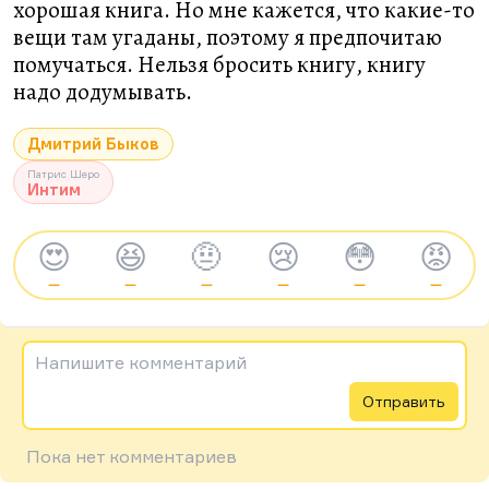
хорошая книга. Но мне кажется, что какие-то
вещи там угаданы, поэтому я предпочитаю
помучаться. Нельзя бросить книгу, книгу
надо додумывать.
Дмитрий Быков
Патрис Шеро
Интим
😍
😆
🤨
😢
😳
😡
—
—
—
—
—
—
Напишите комментарий
Отправить
Пока нет комментариев