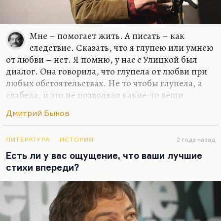
Мне – помогает жить. А писать – как
следствие. Сказать, что я глупею или умнею
от любви – нет. Я помню, у нас с Улицкой был
диалог. Она говорила, что глупела от любви при
любых обстоятельствах. Не то чтобы глупела, а
слабела, и это не позволяло какие-то вещи
додумывать и договаривать до конца. Но у меня
Дмитрий Быков
все-таки этого нет, для меня любовь – это формат
общения. И всегда так получилось, если искать
какую-то общую черту у моих жен или тех
ЛИТЕРАТУРА
ИСТОРИЯ
2 года назад
женщин, с которыми у меня были долгие и
Есть ли у вас ощущение, что ваши лучшие
счастливые отношения, – это были женщины, с
стихи впереди?
которыми мне нравилось разговаривать, в
которых я находил не эхо, а именно гениальный
ответ, додумывание такое.
Иной раз Катька что-нибудь такое скажет, и