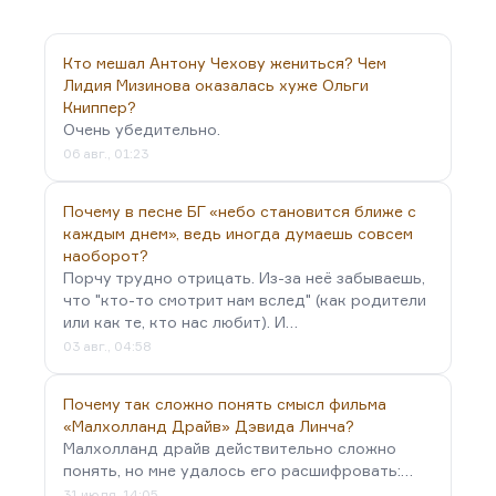
отвлекают.
Марихуана – дело не в пропаганде наркотиков.
Но марихуана меняет характер мышления. Она
Кто мешал Антону Чехову жениться? Чем
заметно снижает вашу собственную критичность.
Лидия Мизинова оказалась хуже Ольги
Книппер?
И при таком подходе, мне кажется, даже в…
Очень убедительно.
06 авг., 01:23
Почему в песне БГ «небо становится ближе с
каждым днем», ведь иногда думаешь совсем
наоборот?
Порчу трудно отрицать. Из-за неё забываешь,
что "кто-то смотрит нам вслед" (как родители
или как те, кто нас любит). И…
03 авг., 04:58
Почему так сложно понять смысл фильма
«Малхолланд Драйв» Дэвида Линча?
Малхолланд драйв действительно сложно
понять, но мне удалось его расшифровать:…
31 июля, 14:05