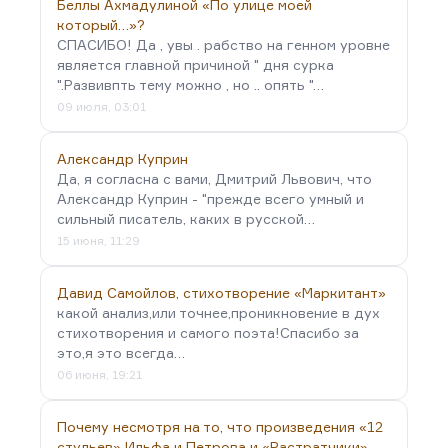
Беллы Ахмадулиной «По улице моей
который…»?
СПАСИБО! Да , увы . рабство на генном уровне
является главной причиной " дня сурка
".Развивпть тему можно , но .. опять "…
09 июля, 03:01
Александр Куприн
Да, я согласна с вами, Дмитрий Львович, что
Александр Куприн - "прежде всего умный и
сильный писатель, каких в русской…
15 июня, 11:29
Давид Самойлов, стихотворение «Маркитант»
какой анализ,или точнее,проникновение в дух
стихотворения и самого поэта!Спасибо за
это,я это всегда…
06 июня, 19:21
Почему несмотря на то, что произведения «12
стульев» Ильфа и Петрова и «Растратчики»…