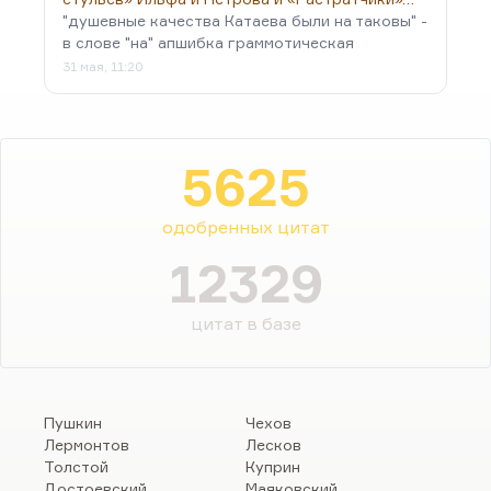
"душевные качества Катаева были на таковы" -
в слове "на" апшибка граммотическая
31 мая, 11:20
5625
одобренных цитат
12329
цитат в базе
Пушкин
Чехов
Лермонтов
Лесков
Толстой
Куприн
Достоевский
Маяковский