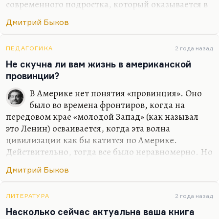
современного подростка, который оказывается в
трудном классе и пытается в нем завоевать,
Дмитрий Быков
отвоевать себе место. И я, наверное, снял бы
хорошую любовную историю… Я не вижу, к
сожалению, любовных историй в современной
ПЕДАГОГИКА
2 года назад
России в современном кино. Понимаете, всех
Не скучна ли вам жизнь в американской
ведь обычно занимает история гендерной
провинции?
идентичности, которая, по-моему, совсем
В Америке нет понятия «провинция». Оно
неинтересна. Людей занимает проблема как
было во времена фронтиров, когда на
совместить, условно говоря, секс и отношения.
передовом крае «молодой Запад» (как называл
Как в «Интиме», например: возможен ли секс
это Ленин) осваивается, когда эта волна
без…
цивилизации как бы катится по Америке.
Действительно, тогда все было неравномерно. Но
на самом деле, вот сейчас я живу в местности
Дмитрий Быков
примерно сельской. Стоит проехать три минуты,
я оказываюсь в абсолютно городском месте,
почти центре города. Соответственно, ощущения
ЛИТЕРАТУРА
2 года назад
провинции у меня нет потому, что я ведь всегда
Насколько сейчас актуальна ваша книга