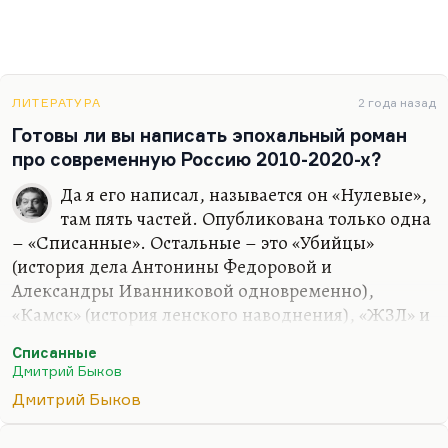
ЛИТЕРАТУРА
2 года назад
Готовы ли вы написать эпохальный роман
про современную Россию 2010-2020-х?
Да я его написал, называется он «Нулевые»,
там пять частей. Опубликована только одна
– «Списанные». Остальные – это «Убийцы»
(история дела Антонины Федоровой и
Александры Иванниковой одновременно),
«Камск» (история ленского наводнения), «ЖЗЛ» и
«Американец» (история того же героя Сергея
Списанные
Свиридова, который возвращается из
Дмитрий Быков
эмиграции). Десять-пятнадцать лет нам
Дмитрий Быков
происходит действие. Но я не хочу его печатать;
более того, я не уверен, что его надо печатать.