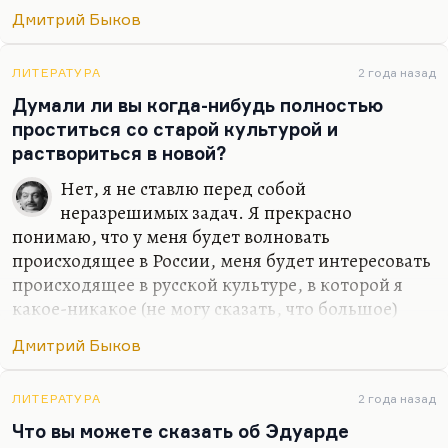
Я мало жил, но я изведал
Дмитрий Быков
И тьму, и свет.
Небесной Родины я не предал –
ЛИТЕРАТУРА
2 года назад
Думали ли вы когда-нибудь полностью
Что нет, то нет.
проститься со старой культурой и
Земную предал неоднократно,
раствориться в новой?
И…
Нет, я не ставлю перед собой
неразрешимых задач. Я прекрасно
понимаю, что у меня будет волновать
происходящее в России, меня будет интересовать
происходящее в русской культуре, в которой я
какое-никакое (не могу сказать, что большое)
место все-таки занимаю. Какое-то занимаю,
Дмитрий Быков
безусловно. Сужу я об этом прежде всего по
реакции на меня американских друзей –
студентов, славистов. Так что нет, я не думал
ЛИТЕРАТУРА
2 года назад
бросить то, что я там прожил и то, что я там
Что вы можете сказать об Эдуарде