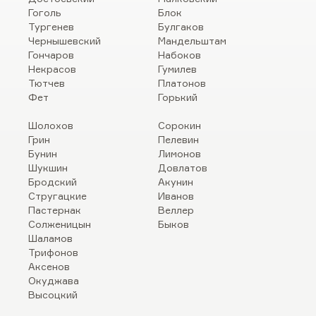
Гоголь
Блок
Тургенев
Булгаков
Чернышевский
Мандельштам
Гончаров
Набоков
Некрасов
Гумилев
Тютчев
Платонов
Фет
Горький
Шолохов
Сорокин
Грин
Пелевин
Бунин
Лимонов
Шукшин
Довлатов
Бродский
Акунин
Стругацкие
Иванов
Пастернак
Веллер
Солженицын
Быков
Шаламов
Трифонов
Аксенов
Окуджава
Высоцкий