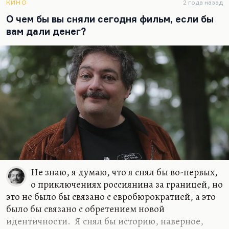
КИНО
2 года назад
Понимаете, в чем дело? Писать эпохальный
О чем бы вы сняли сегодня фильм, если бы
роман хорошо, когда есть эпохальное время на
вам дали денег?
дворе. Сегодня это не тот жанр, в котором надо
выступать. Мне вообще кажется, что время
эпических романов закончилось. Сегодня надо
писать…
Не знаю, я думаю, что я снял бы во-первых,
о приключениях россиянина за границей, но
это не было бы связано с евробюрократией, а это
было бы связано с обретением новой
идентичности. Я снял бы историю, наверное,