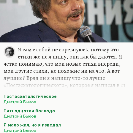
жить хочется. Что-нибудь…
Я сам с собой не соревнуюсь, потому что
стихи же не я пишу, они как бы даются. Я
четко понимаю, что мои новые стихи впереди,
мои другие стихи, не похожие ни на что. А вот
лучшие? Вряд ли я напишу что-то лучше
«Постэсхатологического», которое я написал в 21
год («Наше свято место отныне пусто…»), вряд ли
Постэсхатологическое
я напишу что-то лучше «Пятнадцатой баллады»
Дмитрий Быков
(«Если б был я Дэн Браун…») или моего самого
Пятнадцатая баллада
любимого стихотворения – «Сказки о рыбаке и
Дмитрий Быков
рыбке»… Вообще, лучшее стихотворение мое
Я мало жил, но я изведал
звучит так:
Дмитрий Быков