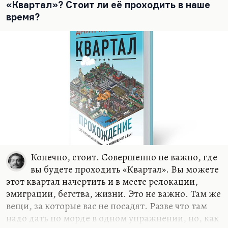
жил, очень много времени проводил в Чепелеве,
«Квартал»? Стоит ли её проходить в наше
на даче своей. Или в «Березках», любимом
время?
пансионате. И у меня ровно такой же пейзаж
здесь, ровно с теми же грибами. Но проблема в
том, что до Чепелева час ехать, а иногда и два, в
пробках. А…
Конечно, стоит. Совершенно не важно, где
вы будете проходить «Квартал». Вы можете
этот квартал начертить и в месте релокации,
эмиграции, бегства, жизни. Это не важно. Там же
вещи, за которые вас не посадят. Разве что там
надо дать по морде в одном упражнении, но, как