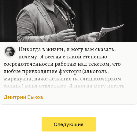
Никогда в жизни, и могу вам сказать,
почему. Я всегда с такой степенью
сосредоточенности работаю над текстом, что
любые привходящие факторы (алкоголь,
марихуана, даже лежание на слишком ярком
солнце) меня отвлекают. Я иногда могу писать
стихи в совершенно не располагающей к этому
Дмитрий Быков
обстановке, как было в армии. Там с какой-то
дополнительной силой вырывалось, может быть,
на внутреннем протесте. Либо в условиях
умеренного, неприхотливого, но все-таки
Следующие
комфорта. Мне, в общем, не нравится, когда меня