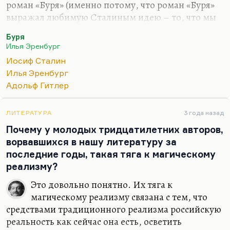
роман «Буря» (именно потому, что роман «Буря»
выражал любимую Сталиным идею – то, что мы
антропологически новый тип человека; Европа не
Буря
выдержала, а мы выдержали Вторую мировую).
Илья Эренбург
Но при этом он, конечно, Эренбурга не любил, и
Иосиф Сталин
Эренбург был для него классово чужой. Просто
Илья Эренбург
Сталин был прагматик, и он понимал, что
Адольф Гитлер
Эренбург был ему нужен. Он нужен был ему как
публицист во время войны. После войны он
перестал быть ему нужен, и срочно появилась
ЛИТЕРАТУРА
3 года назад
заметка «Товарищ Эренбург упрощает». Потому
Почему у молодых тридцатилетних авторов,
что Эренбург продолжал ненавидеть Германию, а
ворвавшихся в нашу литературу за
надо было уже…
последние годы, такая тяга к магическому
реализму?
Это довольно понятно. Их тяга к
магическому реализму связана с тем, что
средствами традиционного реализма российскую
реальность как сейчас она есть, осветить