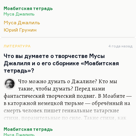
«Моабитская тетрадь». Очень многие стихи. Он
Моабитская тетрадь
начинал блистательно, кстати, его, по-моему,
Муса Джалиль
переводил Багрицкий.
Муса Джалиль
Он, конечно, состоялся только перед войной, а
Юрий Грунин
шедевры настоящие написал только в Моабите. И
чудом сохранились эти книги, когда он там
ЛИТЕРАТУРА
4 года назад
написал:
«Я известный татарскому народу поэт
Что вы думаете о творчестве Мусы
Муса Джалиль, передайте эти рукописи»
. И их
Джалиля и о его сборнике «Моабитская
передали, спасли. Он действительно был поэт с
тетрадь»?
задатками великого. Но «Моабитская…
Что можно думать о Джалиле? Кто мы
такие, чтобы думать? Перед нами
фантастический творческий подвиг. В Моабите —
в каторжной немецкой тюрьме — обречённый на
смерть человек пишет гениальные татарские
стихи, поразительные по силе. Такие стихи, как
«Варварство» («Они с детьми погнали матерей»), в
Моабитская тетрадь
любую хрестоматию XX века войдут. Есть
Муса Джалиль