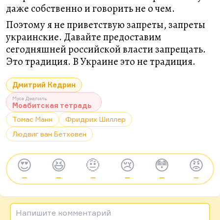
даже собственно и говорить не о чем.
Поэтому я не приветствую запреты, запреты
украинские. Давайте предоставим
сегодняшней российской власти запрещать.
Это традиция. В Украине это не традиция.
Дмитрий Кедрин
Муса Джалиль
Моабитская тетрадь
Томас Манн
Фридрих Шиллер
Людвиг ван Бетховен
😍
😆
🤨
😢
😳
😡
—
—
—
—
—
—
Напишите комментарий