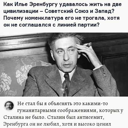
мнимым безумием поверяла»
. Если угодно, так.
Как Илье Эренбургу удавалось жить на две
цивилизации – Советский Союз и Запад?
Я думаю, что «Записки сумасшедшего» – это
Почему номенклатура его не трогала, хотя
записки о том единственном бунте, который
он не соглашался с линией партии?
может себе позволить Поприщин.…
Не стал бы я объяснять это какими-то
гуманитарными соображениями, которых у
Сталина не было. Сталин был антисемит,
Эренбурга он не любил, хотя и высоко ценил