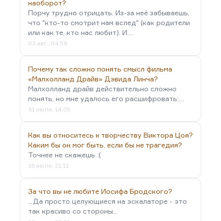
наоборот?
Порчу трудно отрицать. Из-за неё забываешь,
что "кто-то смотрит нам вслед" (как родители
или как те, кто нас любит). И…
03 авг., 04:58
Почему так сложно понять смысл фильма
«Малхолланд Драйв» Дэвида Линча?
Малхолланд драйв действительно сложно
понять, но мне удалось его расшифровать:…
31 июля, 14:05
Как вы относитесь к творчеству Виктора Цоя?
Каким бы он мог быть, если бы не трагедия?
Точнее не скажешь :(
16 июля, 21:11
За что вы не любите Иосифа Бродского?
...Да просто целующиеся на эскалаторе - это
так красиво со стороны...