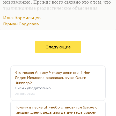
невозможно. Прежде всего связано это с тем, что
традиционные реалистические объяснения
(материальные, просвещенческие) перестали
Илья Кормильцев
работать. Как правильно пишет Веллер, человека
Герман Садулаев
ведет тяга к максимальному эмоциональному
диапазону, а не к добру или злу. Иногда ко злу. К
добру она реже, потому что добро считается
дурным вкусом, дурным тоном.
Следующие
Мне кажется, что магический реализм – это такой
посильный ответ на кошмары ХХ века и на
иррациональную глупость века ХХI. Тут
интересная мысль: да, ХХ век был кошмарен. И
Кто мешал Антону Чехову жениться? Чем
эти кошмары были…
Лидия Мизинова оказалась хуже Ольги
Книппер?
Очень убедительно.
06 авг., 01:23
Почему в песне БГ «небо становится ближе с
каждым днем», ведь иногда думаешь совсем