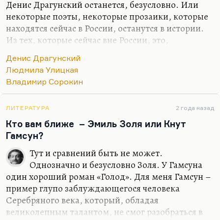
Денис Драгунский останется, безусловно. Или
некоторые поэты, некоторые прозаики, которые
находятся сейчас в России, останутся в истории.
Из тех, которые сейчас вне России, это,
безусловно, Букша с ее новым романом
Денис Драгунский
«Маленький рай» и с предыдущими. Она – один
Людмила Улицкая
из самых думающих сегодня людей. Безусловно,
Владимир Сорокин
Улицкая – она себе место обеспечила, Сорокин
обеспечил. Тут говорить не о чем, спорить не о
чем.
ЛИТЕРАТУРА
2 года назад
Кто вам ближе – Эмиль Золя или Кнут
Я думаю, что хорошие шансы есть у молодых
Гамсун?
авторов – у тех, кому сегодня, условно говоря, лет
двадцать пять, как Илье Воронову.
Тут и сравнений быть не может.
Однозначно и безусловно Золя. У Гамсуна
Если вопрос был о тех вписавшихся в
один хороший роман «Голод». Для меня Гамсун –
литературный контекст, кто подсуетился и…
пример глупо заблуждающегося человека
Серебряного века, который, обладая
великолепным талантом, не смог разобраться в