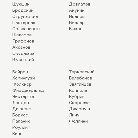
Шукшин
Довлатов
Бродский
Акунин
Стругацкие
Иванов
Пастернак
Веллер
Солженицын
Быков
Шаламов
Трифонов
Аксенов
Окуджава
Высоцкий
Байрон
Тарковский
Хемингуэй
Балабанов
Фолкнер
Звягинцев
Фицджеральд
Коппола
Честертон
Кубрик
Лондон
Скорсезе
Диккенс
Джармуш
Борхес
Линч
Паланик
Феллини
Роулинг
Кинг