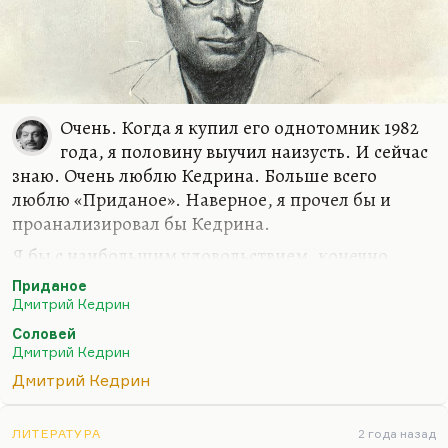
«Мне скоро 40, жизнь сгорела бездарно. Друзей у меня
нет, читателей я не вижу, и всему виной ремесло,
которое выбрал я, точнее, которое выбрало…
Очень. Когда я купил его однотомник 1982
года, я половину выучил наизусть. И сейчас
знаю. Очень люблю Кедрина. Больше всего
люблю «Приданое». Наверное, я прочел бы и
проанализировал бы Кедрина.
Я бы с наибольшим удовольствием, конечно,
именно «Приданое» и стал бы анализировать,
Приданое
потому что оно очень интересное. Но это
Дмитрий Кедрин
большая поэма. Хотя я ее наизусть-то помню. У
Соловей
него много осенних стихотворений, совершенно
Дмитрий Кедрин
гениальных. Например, «Соловей».
Дмитрий Кедрин
ЛИТЕРАТУРА
2 года назад