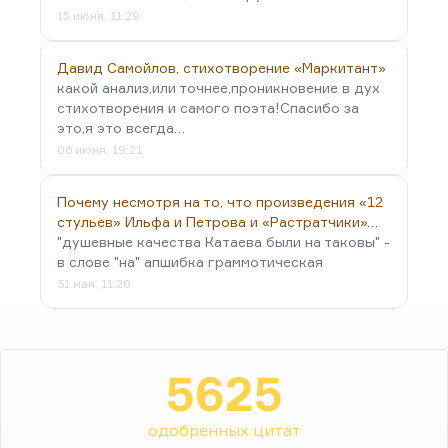
15 июня, 11:29
Давид Самойлов, стихотворение «Маркитант»
какой анализ,или точнее,проникновение в дух
стихотворения и самого поэта!Спасибо за
это,я это всегда…
06 июня, 19:21
Почему несмотря на то, что произведения «12
стульев» Ильфа и Петрова и «Растратчики»…
"душевные качества Катаева были на таковы" -
в слове "на" апшибка граммотическая
31 мая, 11:20
5625
одобренных цитат