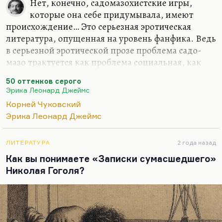
Нет, конечно, садомазохистские игры,
которые она себе придумывала, имеют
происхождение… Это серьезная эротическая
литература, опущенная на уровень фанфика. Ведь
в серьезной эротической прозе проблема садо-
мазо трактуется как проблема социальная, как
проблема власти. Даже в «Девяти с половиной
50 оттенков серого
неделях» есть история не только о том, как двое
Эрика Леонард Джеймс
изобретательно мучают друг друга. Это история о
Корней Чуковский
природе власти и подчинения. Как у Томаса
Эрика Леонард Джеймс
Манна, как у Клауса Манна, как у самого умного
из них – Генриха, в «Учителе Гнусе». Это
подчинение в стае, подчинение в классе, где
ЛИТЕРАТУРА
2 года назад
преподает Гнус. Оно оборачивается постоянной
Как вы понимаете «Записки сумасшедшего»
готовностью вывести это на социальный уровень.
Николая Гоголя?
Собственно говоря, «Ночной портье»…