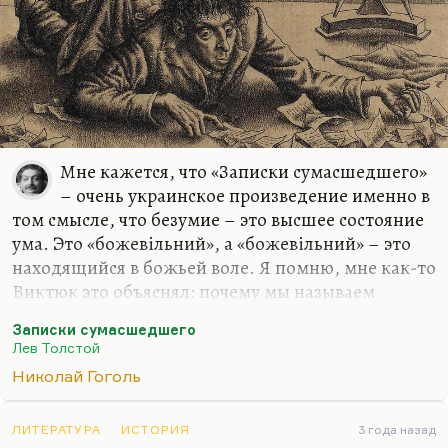
Мне кажется, что «Записки сумасшедшего»
– очень украинское произведение именно в
том смысле, что безумие – это высшее состояние
ума. Это «божевiльний», а «божевiльний» – это
находящийся в божьей воле. Я помню, мне как-то
Виктюк это объяснял: почему мы называем
сумасшедших божевильными? Потому что у
Записки сумасшедшего
сумасшедшего нет своей личности, он находится
Лев Толстой
в божьей воле и трактует божью волю, и Господь
Николай Гоголь
как бы говорит его устами. Блаженны безумцы.
Потому что, как сказано в Акафисте Ксении
Блаженной (Петербургской):
ЛИТЕРАТУРА
ИСТОРИЯ
«Безумие мира
3 года назад