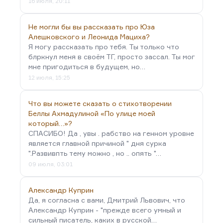
16 июля, 20:11
Не могли бы вы рассказать про Юза
Алешковского и Леонида Мациха?
Я могу рассказать про тебя. Ты только что
блркнул меня в своём ТГ, просто зассал. Ты мог
мне пригодиться в будущем, но…
12 июля, 15:25
Что вы можете сказать о стихотворении
Беллы Ахмадулиной «По улице моей
который…»?
СПАСИБО! Да , увы . рабство на генном уровне
является главной причиной " дня сурка
".Развивпть тему можно , но .. опять "…
09 июля, 03:01
Александр Куприн
Да, я согласна с вами, Дмитрий Львович, что
Александр Куприн - "прежде всего умный и
сильный писатель, каких в русской…