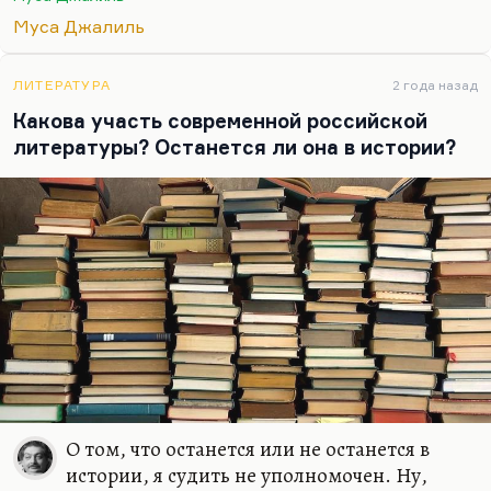
материал, который разрушает поэзию, а у
Муса Джалиль
Джалиля он как-то не разрушает — потому что,
видимо, огнеупорность этой поэзии, мужество её
очень высоки. И я считаю Джалиля, конечно,
ЛИТЕРАТУРА
2 года назад
выдающимся поэтом. Другое дело, что, может
Какова участь современной российской
быть, его надо бы заново перевести.
литературы? Останется ли она в истории?
О том, что останется или не останется в
истории, я судить не уполномочен. Ну,