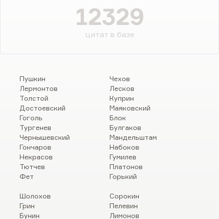
12329
цитат в базе
Пушкин
Чехов
Лермонтов
Лесков
Толстой
Куприн
Достоевский
Маяковский
Гоголь
Блок
Тургенев
Булгаков
Чернышевский
Мандельштам
Гончаров
Набоков
Некрасов
Гумилев
Тютчев
Платонов
Фет
Горький
Шолохов
Сорокин
Грин
Пелевин
Бунин
Лимонов