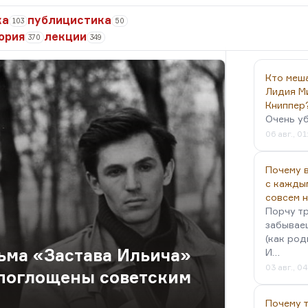
ка
публицистика
103
50
ория
лекции
370
349
Кто меш
Лидия М
Книппер
Очень у
06 авг., 01
Почему в
с кажды
совсем 
Порчу тр
забываеш
(как род
ьма «Застава Ильича»
И…
03 авг., 0
поглощены советским
Почему 