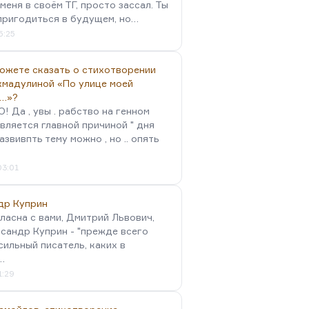
меня в своём ТГ, просто зассал. Ты
пригодиться в будущем, но…
5:25
можете сказать о стихотворении
хмадулиной «По улице моей
…»?
 Да , увы . рабство на генном
вляется главной причиной " дня
Развивпть тему можно , но .. опять
03:01
др Куприн
гласна с вами, Дмитрий Львович,
сандр Куприн - "прежде всего
сильный писатель, каких в
…
1:29