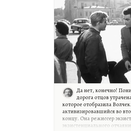
Да нет, конечно! Пони
дорога отцов утрачена
которое отобразила Волчек
активизировавшийся во вто
концу. Она режиссер экзис
экзистенциального отчаяни