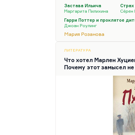
курсе зарубежки спросил:
«А
Застава Ильича
Страх
экзистенциальные ощущения в
Маргарита Пилихина
Сёрен 
тревогой?»
Да потому что это
Гарри Поттер и проклятое дит
тревога, «Страх и трепет» 
Джоан Роулинг
довольно важная. Ощущение
Мария Розанова
ощущение трагическое, и 
отображено в фильме «Заст
ЛИТЕРАТУРА
Что хотел Марлен Хуцие
Почему этот замысел не