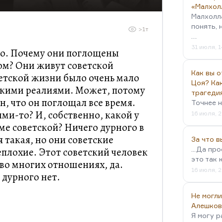
«Малхол
Малхолл
понять, 
>1т
…
31 июля, 1
го. Почему они поглощены
ом? Они живут советской
Как вы о
ветской жизни было очень мало
Цоя? Как
тскими реалиями. Может, потому
трагеди
н, что он поглощал все время.
Точнее н
ми-то? И, собственно, какой у
16 июля, 2
ме советской? Ничего дурного в
я такая, но они советские
За что 
...Да пр
еплохие. Этот советский человек
это так 
во многих отношениях, да.
16 июля, 2
 дурного нет.
Не могли
Алешков
Я могу р