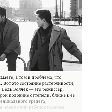
маете, в том и проблема, что
. Вот это состояние растерянности,
. Ведь Волчек — это режиссер,
рой половине оттепели, ближе к ее
тенциального трепета,
я. Меня один ребенок на моем