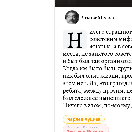
Дмитрий Быков
Н
ичего страшно
советским миф
жизнью, а в со
места, не занятого сове
и быт был так организова
Когда им было быть други
них был опыт жизни, кро
этом нет. Да, это трагеди
ребята, между прочим, н
был сложнее нынешнего 
Ничего в этом, по-моему,
Марлен Хуциев
Маргарита Пилихина
Застава Ильича