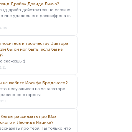
ланд Драйв» Дэвида Линча?
анд драйв действительно сложно
но мне удалось его расшифровать:
4:05
тноситесь к творчеству Виктора
им бы он мог быть, если бы не
я?
е скажешь :(
1:11
вы не любите Иосифа Бродского?
осто целующиеся на эскалаторе -
красиво со стороны...
0:11
 бы вы рассказать про Юза
ского и Леонида Мациха?
ассказать про тебя. Ты только что