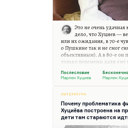
Это не очень удачная 
дело, что Хуциев — в
или их ожидания, в 70-е чу
о Пушкине так и не смог сня
объективным). А в 80-е он 
только перемены дали ему 
неудачи «Бесконечности». 
Послесловие
Бесконечн
кажется, несбалансированны
Марлен Хуциев
Марлен Хуц
все равно гений. Некоторы
качественно лучше всего, ч
целого можно за это и забы
ЛИТЕРАТУРА
Почему проблематика ф
«Послесловие» — это филь
Хуциёва построена на пр
тривиальный, как мне каже
дети там стараются идт
выискивать какие-то высо