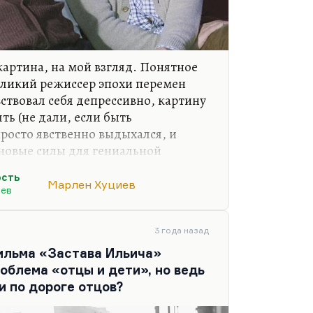
картина, на мой взгляд. Понятное
еликий режиссер эпохи перемен
вствовал себя депрессивно, картину
ть (не дали, если быть
просто явственно выдыхался, и
новые силы для гениальной
Великий фильм, но, как мне
ость
й. Бог с ним, пусть будет; Хуциев
Марлен Хуциев
иев
е куски «Бесконечности»
то тогда снималось, и неудачу
ть.
3 года назад
ильма «Застава Ильича»
м довольно примитивный,
облема «отцы и дети», но ведь
тся. Хотя в нем и пытаются
и по дороге отцов?
кие…