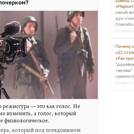
Давид С
 почерком?
«Маркит
какой ан
дух стих
Спасибо 
06 июня, 1
Почему н
«12 стул
«Растра
"душевн
таковы" 
граммот
31 мая, 11
о режиссура — это как голос. Не
о изменить, а голос, который
ее физиологическое.
сера, который под псевдонимом