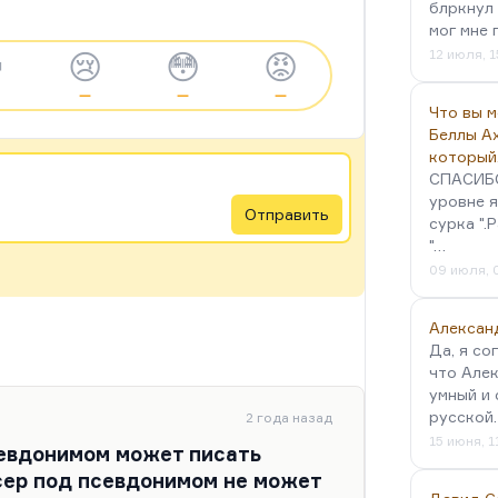
блркнул 
мог мне 
12 июля, 1

😢
😳
😡
—
—
—
Что вы 
Беллы А
который
СПАСИБО!
уровне я
Отправить
сурка ".
"…
09 июля, 
Алексан
Да, я со
что Алек
умный и 
русской
2 года назад
15 июня, 1
евдонимом может писать
сер под псевдонимом не может