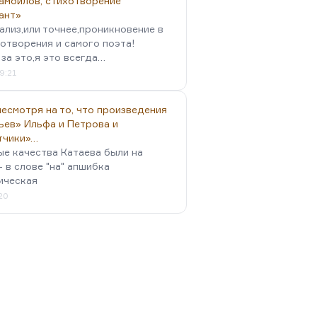
амойлов, стихотворение
ант»
ализ,или точнее,проникновение в
отворения и самого поэта!
за это,я это всегда…
9:21
есмотря на то, что произведения
ьев» Ильфа и Петрова и
тчики»…
ые качества Катаева были на
- в слове "на" апшибка
ическая
:20