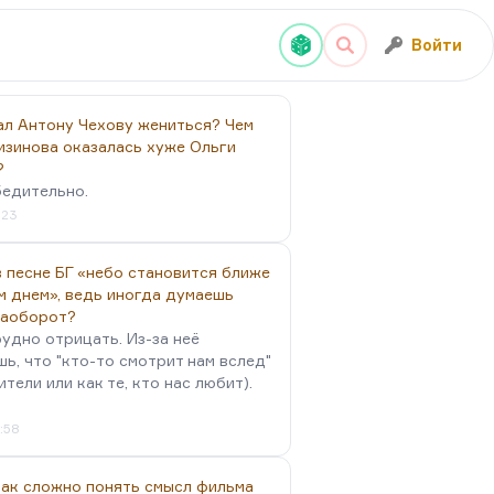
Войти
ал Антону Чехову жениться? Чем
изинова оказалась хуже Ольги
?
бедительно.
:23
 песне БГ «небо становится ближе
м днем», ведь иногда думаешь
наоборот?
удно отрицать. Из-за неё
ь, что "кто-то смотрит нам вслед"
ители или как те, кто нас любит).
4:58
так сложно понять смысл фильма