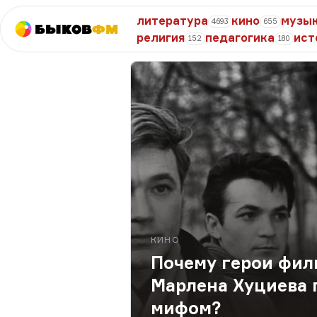
литература
кино
музы
4693
655
Быков
ФМ
религия
педагогика
ист
152
180
КИНО
Почему герои фил
Марлена Хуциева 
мифом?