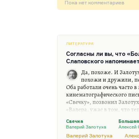
Пока нет комментариев
ЛИТЕРАТУРА
Согласны ли вы, что «Б
Слаповского напоминае
Да, похоже. И Залоту
похожи и дружили, по
Оба работали очень часто в
кинематографического пис
«Свечку», позвонил Залотух
«Валера, ужас в том, что те
сценариев никто не будет п
Свечка
Большая
что ты сделал». Это гениал
Валерий Залотуха
Алексей 
избыточное, как мне кажетс
Валерий Залотуха
Алек