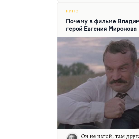
страшной фашистской архаи
позиции нового человека.
КИНО
Почему в фильме Влади
герой Евгения Миронова 
Он не изгой, там друг