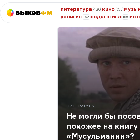
литература
кино
музы
4693
655
Быков
ФМ
религия
педагогика
ист
152
180
ЛИТЕРАТУРА
Не могли бы посов
похожее на книгу
«Мусульманин»?