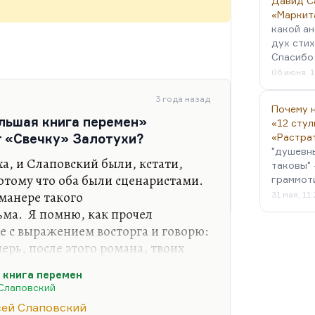
Давид С
«Маркит
какой ан
дух стих
Спасибо 
06 июня, 1
3 года назад
Почему н
ольшая книга перемен»
«12 стул
т «Свечку» Залотухи?
«Растра
"душевн
ха, и Слаповский были, кстати,
таковы" 
тому что оба были сценаристами.
граммот
 манере такого
31 мая, 11
ьма. Я помню, как прочел
е с выражением восторга и говорю:
перь, после этого романа, твоих
омнить. Эта книга заслонила все,
 книга перемен
ьное произведение; да, может,
Слаповский
я. Да, может быть, я бы что-то там
сей Слаповский