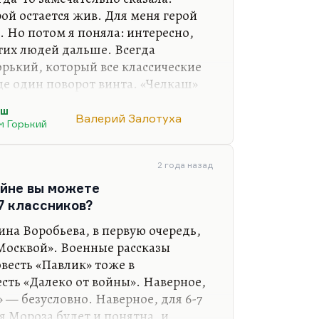
рой остается жив. Для меня герой
. Но потом я поняла: интересно,
этих людей дальше. Всегда
орький, который все классические
е один поворот винта. «Челкаш»
 эта концовка не выглядит
аш
я, всегда надо довернуть. И мне
Валерий Залотуха
м Горький
стался жив. Конечно, очевидно то,
ая сцена — и Хотиненко с
решил ее очень точно визуально,
2 года назад
лету фотографии близких, наводит
ойне вы можете
т. Для меня это…
7 классников?
ина Воробьева, в первую очередь,
Москвой». Военные рассказы
весть «Павлик» тоже в
сть «Далеко от войны». Наверное,
 — безусловно. Наверное, для 6-7
я Мороза будет и понятна, и