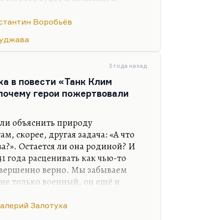
 мне представляется, что «Будь
 конечно. Хотя там многие
стантин Воробьёв
этой вещи, которую назвали сразу
куджава
ой. Вообще, альманах «Тарусские
 образом за нее.
3 года назад
е — и песенном, и прозаическом —
ха в повести «Танк Клим
ции и все возможные…
почему герои пожертвовали
цели объяснить природу
ам, скорее, другая задача: «А что
ва?». Остается ли она родиной? И
41 года расценивать как чью-то
совершенно верно. Мы забываем
с не только военный, он ещё и
о прав. Но интуитивно верный
весь кошмар сталинизма увидеть
алерий Залотуха
изначальный. И выйти на бой со