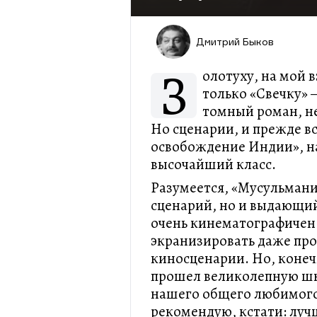
Дмитрий Быков
З
олотуху, на мой в
только «Свечку» 
томный роман, не
Но сценарии, и прежде вс
освобождение Индии», на
высочайший класс.
Разумеется, «Мусульмани
сценарий, но и выдающий
очень кинематографичен.
экранизировать даже прос
киносценарии. Но, конеч
прошел великолепную шк
нашего общего любимого 
рекомендую, кстати: луч