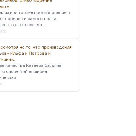
амойлов, стихотворение
ант»
ализ,или точнее,проникновение в
отворения и самого поэта!
за это,я это всегда…
9:21
есмотря на то, что произведения
ьев» Ильфа и Петрова и
тчики»…
ые качества Катаева были на
- в слове "на" апшибка
ическая
:20