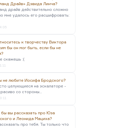
ланд Драйв» Дэвида Линча?
анд драйв действительно сложно
но мне удалось его расшифровать:
4:05
тноситесь к творчеству Виктора
им бы он мог быть, если бы не
я?
е скажешь :(
1:11
вы не любите Иосифа Бродского?
осто целующиеся на эскалаторе -
красиво со стороны...
0:11
 бы вы рассказать про Юза
ского и Леонида Мациха?
ассказать про тебя. Ты только что