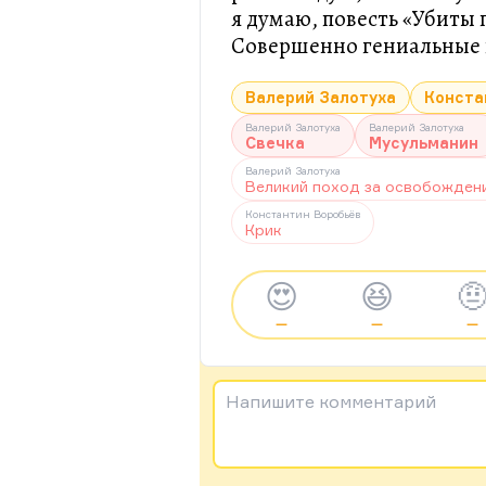
я думаю, повесть «Убиты 
Совершенно гениальные 
Валерий Залотуха
Конста
Валерий Залотуха
Валерий Залотуха
Свечка
Мусульманин
Валерий Залотуха
Великий поход за освобожден
Константин Воробьёв
Крик
😍
😆

—
—
—
Напишите комментарий