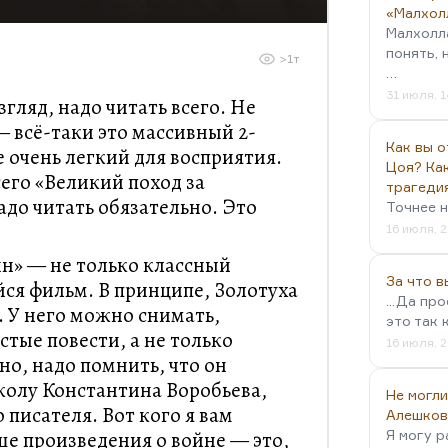
«Малхол
Малхолл
понять, 
>1т
…
31 июля, 1
згляд, надо читать всего. Не
— всё-таки это массивный 2-
Как вы о
 очень легкий для восприятия.
Цоя? Как
его «Великий поход за
трагеди
до читать обязательно. Это
Точнее н
16 июля, 2
н» — не только классный
За что 
ся фильм. В принципе, Золотуха
...Да пр
 У него можно снимать,
это так 
тые повести, а не только
16 июля, 2
но, надо помнить, что он
олу Константина Воробьева,
Не могли
писателя. Вот кого я вам
Алешков
ше произведения о войне — это,
Я могу р