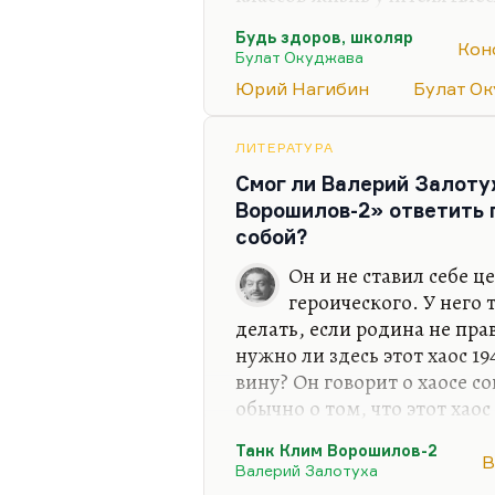
важна, и значительна. Ну и
Будь здоров, школяр
здоров, школяр» Окуджавы,
Кон
Булат Окуджава
негодовали при появлении 
Юрий Нагибин
Булат О
же недостаточно героическ
страницы» громили главным
ЛИТЕРАТУРА
Окуджава при своем дебют
Смог ли Валерий Залоту
собрал все возможные ова
Ворошилов-2» ответить 
собой?
Он и не ставил себе 
героического. У него т
делать, если родина не пра
нужно ли здесь этот хаос 19
вину? Он говорит о хаосе 
обычно о том, что этот хао
моральный. Не понятно, кт
Танк Клим Ворошилов-2
выбор, все-таки,— сквозь 
В
Валерий Залотуха
великий советский проект 