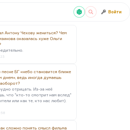
Войти
ал Антону Чехову жениться? Чем
изинова оказалась хуже Ольги
?
бедительно.
:23
 песне БГ «небо становится ближе
м днем», ведь иногда думаешь
наоборот?
удно отрицать. Из-за неё
ь, что "кто-то смотрит нам вслед"
ители или как те, кто нас любит).
4:58
так сложно понять смысл фильма