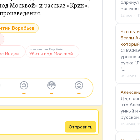
блркнул 
под Москвой» и рассказ «Крик».
мог мне 
произведения.
12 июля, 1
нтин Воробьёв
Что вы 
Беллы А
который
Константин Воробьёв
СПАСИБО!
ие Индии
Убиты под Москвой
уровне я
сурка ".
"…
09 июля, 

😢
😳
😡
Алексан
—
—
—
Да, я со
что Алек
умный и 
русской
15 июня, 1
Отправить