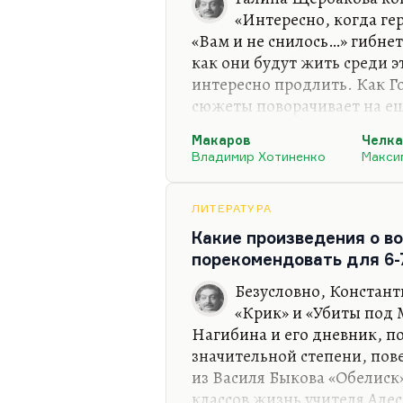
«Интересно, когда ге
«Вам и не снилось…» гибнет
как они будут жить среди 
интересно продлить. Как Г
сюжеты поворачивает на ещ
кончается три раза, и даже
Макаров
Челк
окончательной. Мне кажетс
Владимир Хотиненко
Макси
интересно, чтобы Макаров о
что он не гибнет. Там лучш
архитектурным мышлением 
ЛИТЕРАТУРА
— где он показывает писто
Какие произведения о в
на эти фотографии пистоле
порекомендовать для 6-
Безусловно, Констант
«Крик» и «Убиты под 
Нагибина и его дневник, по
значительной степени, пове
из Василя Быкова «Обелиск»
классов жизнь учителя Алес