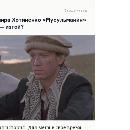
кой с позиций этого проекта, с
3 года назад
мира Хотиненко «Мусульманин»
— изгой?
ая история. Для меня в свое время