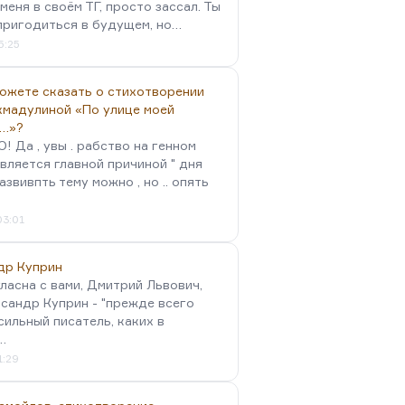
меня в своём ТГ, просто зассал. Ты
пригодиться в будущем, но…
5:25
можете сказать о стихотворении
хмадулиной «По улице моей
…»?
 Да , увы . рабство на генном
вляется главной причиной " дня
Развивпть тему можно , но .. опять
03:01
др Куприн
гласна с вами, Дмитрий Львович,
сандр Куприн - "прежде всего
сильный писатель, каких в
…
1:29