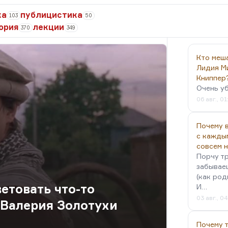
ка
публицистика
103
50
ория
лекции
370
349
Кто меш
Лидия М
Книппер
Очень у
06 авг., 01
Почему в
с кажды
совсем 
Порчу тр
забываеш
(как род
етовать что-то
И…
03 авг., 0
 Валерия Золотухи
Почему 