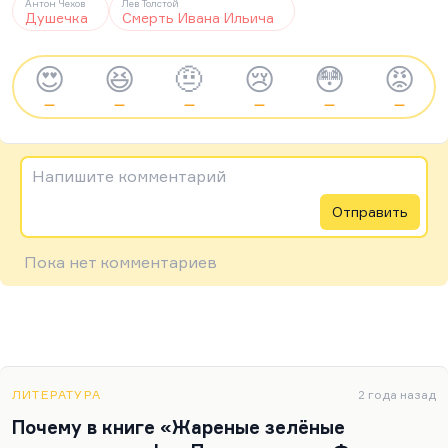
Антон Чехов
Лев Толстой
Душечка
Смерть Ивана Ильича
😍
😆
🤨
😢
😳
😡
—
—
—
—
—
—
Напишите комментарий
Отправить
Пока нет комментариев
ЛИТЕРАТУРА
2 года назад
Почему в книге «Жареные зелёные