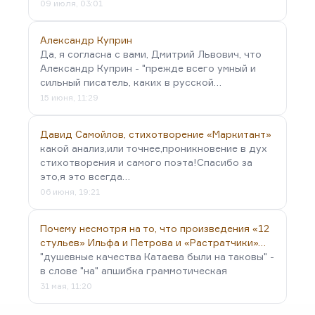
09 июля, 03:01
Александр Куприн
Да, я согласна с вами, Дмитрий Львович, что
Александр Куприн - "прежде всего умный и
сильный писатель, каких в русской…
15 июня, 11:29
Давид Самойлов, стихотворение «Маркитант»
какой анализ,или точнее,проникновение в дух
стихотворения и самого поэта!Спасибо за
это,я это всегда…
06 июня, 19:21
Почему несмотря на то, что произведения «12
стульев» Ильфа и Петрова и «Растратчики»…
"душевные качества Катаева были на таковы" -
в слове "на" апшибка граммотическая
31 мая, 11:20