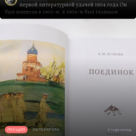
первой литературной удачей 1904 года Он
был написан в 1903-м, в 1904-м был главным
хитом театральной Москвы в постановке МХТ.
Рискну сказать, что в недолгой и, в общем,
трагической жизни Чехова это был первый
абсолютный театральный успех. После довольно
сдержанного приема «Иванова», который
понравился немногим, после полного провала
первой постановки «Чайки» и странного,
довольно двусмысленного успеха второй ее
редакции, когда после спектакля МХТ все
понимали, что произошло театральное событие,
но еще не понимали, какое, «Вишневый сад»
четко обозначил рождение нового театра.
Нового по трем параметрам.
Во-первых, это театр символистский,…
ЛЕКЦИЯ
ЛИТЕРАТУРА
2 года назад