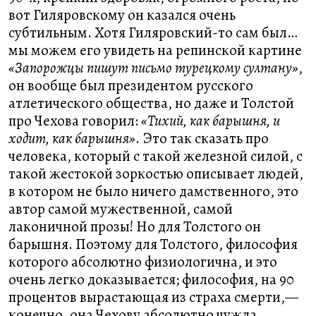
вот Гиляровскому он казался очень
субтильным. Хотя Гиляровский-то сам был…
мы можем его увидеть на репинской картине
«Запорожцы пишут письмо турецкому султану»
,
он вообще был президентом русского
атлетического общества, но даже и Толстой
про Чехова говорил:
«Тихий, как барышня, и
ходит, как барышня»
. Это так сказать про
человека, который с такой железной силой, с
такой жестокой зоркостью описывает людей,
в котором не было ничего дамственного, это
автор самой мужественной, самой
лаконичной прозы! Но для Толстого он
барышня. Поэтому для Толстого, философия
которого абсолютно физиологична, и это
очень легко доказывается; философия, на 90
процентов вырастающая из страха смерти,—
конечно, она Чехову абсолютно чужда.