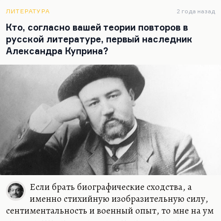
разума. Точка зрения, может быть, немного
схоластическая.
ЛИТЕРАТУРА
2 года назад
Кто, согласно вашей теории повторов в
Понимаете, слишком часто иррациональными
русской литературе, первый наследник
вещами — экстазом, бредом, слишком часто этим
Александра Куприна?
оправдывалось зверство. Ведь те люди, которые
ненавидят рациональную…
Если брать биографические сходства, а
именно стихийную изобразительную силу,
сентиментальность и военный опыт, то мне на ум