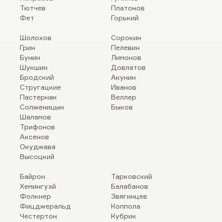
Тютчев
Платонов
Фет
Горький
Шолохов
Сорокин
Грин
Пелевин
Бунин
Лимонов
Шукшин
Довлатов
Бродский
Акунин
Стругацкие
Иванов
Пастернак
Веллер
Солженицын
Быков
Шаламов
Трифонов
Аксенов
Окуджава
Высоцкий
Байрон
Тарковский
Хемингуэй
Балабанов
Фолкнер
Звягинцев
Фицджеральд
Коппола
Честертон
Кубрик