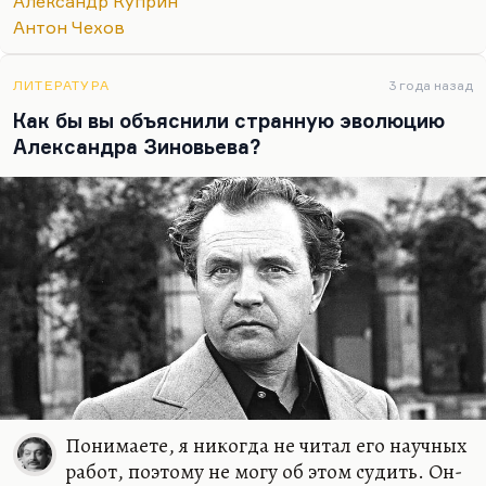
Александр Куприн
критичен в отношении этих болезней, он это
Антон Чехов
понимает. Глеб Успенский прекрасно понимал,
что он болен, что не мешало ему испытывать
чудовищное…
ЛИТЕРАТУРА
3 года назад
Как бы вы объяснили странную эволюцию
Александра Зиновьева?
Понимаете, я никогда не читал его научных
работ, поэтому не могу об этом судить. Он-