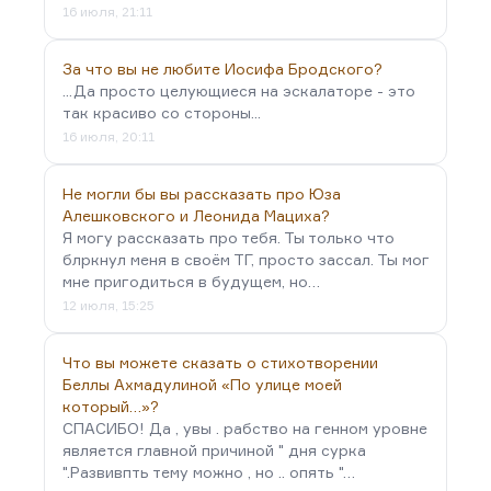
16 июля, 21:11
За что вы не любите Иосифа Бродского?
...Да просто целующиеся на эскалаторе - это
так красиво со стороны...
16 июля, 20:11
Не могли бы вы рассказать про Юза
Алешковского и Леонида Мациха?
Я могу рассказать про тебя. Ты только что
блркнул меня в своём ТГ, просто зассал. Ты мог
мне пригодиться в будущем, но…
12 июля, 15:25
Что вы можете сказать о стихотворении
Беллы Ахмадулиной «По улице моей
который…»?
СПАСИБО! Да , увы . рабство на генном уровне
является главной причиной " дня сурка
".Развивпть тему можно , но .. опять "…