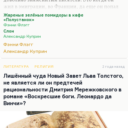
жил в эмиграции, во Франции, да еще он попал
туда в послевоенные, послереволюционные
Жареные зелёные помидоры в кафе
времена, когда вообще очень трудно было
«Полустанок»
Фэнни Флэгг
выжить и напечататься, когда практически не
Слон
печатали своих-то писателей, а уж эмигрантов и
Александр Куприн
подавно. Но Куприн был очень знаменит: его
Фэнни Флэгг
переводили в Англии, Куприна хорошо знали в
Александр Куприн
Америке. Он был действительно такой русский
американец: не зря он популяризировал здесь
Берт Гарта, Лондона. Рассказ «Слон» там знали
ЛИТЕРАТУРА
РЕЛИГИЯ
2 года назад
наверняка, и Фанни Флэгг, вероятно, его читала.
Лишённый чуда Новый Завет Льва Толстого,
Это же…
не является ли он предтечей
рациональности Дмитрия Мережковского в
романе «Воскресшие боги. Леонардо да
Винчи»?