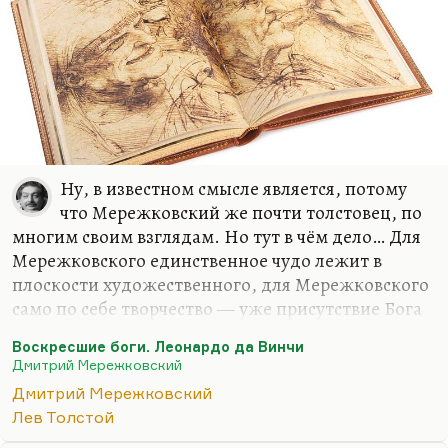
Ну, в известном смысле является, потому
что Мережковский же почти толстовец, по
многим своим взглядам. Но тут в чём дело… Для
Мережковского единственное чудо лежит в
плоскости художественного, для Мережковского
само по себе творчество — уже присутствие Бога
и чуда. Толстой к творчеству относился, как мы
Воскресшие боги. Леонардо да Винчи
знаем, гораздо более прозаически, в последние
Дмитрий Мережковский
годы как к игрушке. В остальном, конечно,
Дмитрий Мережковский
Мережковский рационален. Да, он
Лев Толстой
действительно считает, что вера — это вопрос