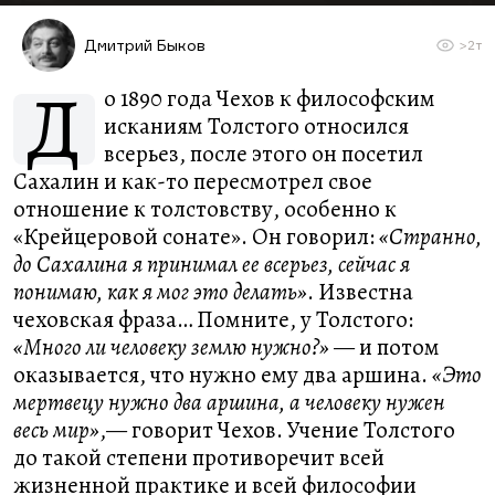
Дмитрий Быков
>2т
Д
о 1890 года Чехов к философским
исканиям Толстого относился
всерьез, после этого он посетил
Сахалин и как-то пересмотрел свое
отношение к толстовству, особенно к
«Крейцеровой сонате». Он говорил:
«Странно,
до Сахалина я принимал ее всерьез, сейчас я
понимаю, как я мог это делать»
. Известна
чеховская фраза… Помните, у Толстого:
«Много ли человеку землю нужно?»
— и потом
оказывается, что нужно ему два аршина.
«Это
мертвецу нужно два аршина, а человеку нужен
весь мир»
,— говорит Чехов. Учение Толстого
до такой степени противоречит всей
жизненной практике и всей философии