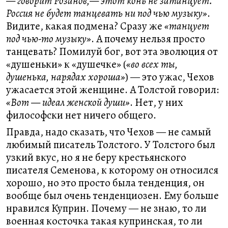
— говорит Розанов,— этот конь не затанцует.
Россия не будет танцевать ни под чью музыку»
.
Видите, какая подмена? Сразу же
«танцует
под чью-то музыку»
. А почему нельзя просто
танцевать? Помилуй бог, вот эта эволюция от
«душеньки» к «душечке» (
«во всех ты,
душенька, нарядах хороша»
) — это ужас, Чехов
ужасается этой женщине. А Толстой говорил:
«Вот — идеал женской души»
. Нет, у них
философски нет ничего общего.
Правда, надо сказать, что Чехов — не самый
любимый писатель Толстого. У Толстого был
узкий вкус, но я не беру крестьянского
писателя Семенова, к которому он относился
хорошо, но это просто была тенденция, он
вообще был очень тенденциозен. Ему больше
нравился Куприн. Почему — не знаю, то ли
военная косточка такая купринская, то ли