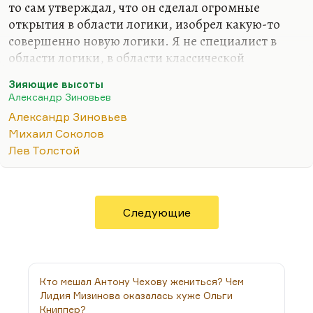
то сам утверждал, что он сделал огромные
открытия в области логики, изобрел какую-то
совершенно новую логики. Я не специалист в
области логики, в области классической
философии. Здесь мне приходится ему верить на
Зияющие высоты
слово.
Александр Зиновьев
Но что касается его художественных
Александр Зиновьев
произведений, то как раз здесь эволюция
Михаил Соколов
довольно типична. Он разочаровался в России,
Лев Толстой
разочаровался в мире советском, но
разочаровался он и в Западе: назвал западную
философию
«западнизмом»
. Не будучи достаточно
высоко, адекватно – как ему казалось – там
Следующие
оценен, он вернулся и продолжал Запад поливать
грязью 20 лет. «Зияющие высоты» кажутся мне…
Кто мешал Антону Чехову жениться? Чем
Лидия Мизинова оказалась хуже Ольги
Книппер?