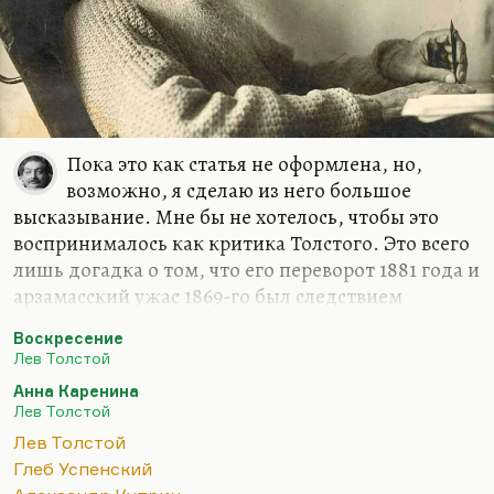
умирать, как какая-нибудь социалистическая
Венеция, а с другой стороны, никогда, вот здесь
я за свои слова отвечаю, никогда, ни в
двадцатые, ни в шестидесятые, не работало…
Пока это как статья не оформлена, но,
возможно, я сделаю из него большое
высказывание. Мне бы не хотелось, чтобы это
воспринималось как критика Толстого. Это всего
лишь догадка о том, что его переворот 1881 года и
арзамасский ужас 1869-го был следствием
прогрессирующей душевной болезни, которая –
Воскресение
и это бывает довольно часто – никак не
Лев Толстой
коррелировала ни с его интеллектуальными, ни с
Анна Каренина
его художественными возможностями. Есть
Лев Толстой
масса душевных болезней, которые сохраняют
Лев Толстой
человеку в полном объеме его творческий и
Глеб Успенский
интеллектуальный потенциал. Более того, он