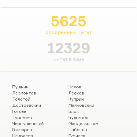
5625
одобренных цитат
12329
цитат в базе
Пушкин
Чехов
Лермонтов
Лесков
Толстой
Куприн
Достоевский
Маяковский
Гоголь
Блок
Тургенев
Булгаков
Чернышевский
Мандельштам
Гончаров
Набоков
Некрасов
Гумилев