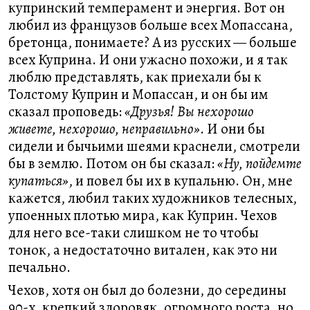
купринский темперамент и энергия. Вот он
любил из французов больше всех Мопассана,
бретонца, понимаете? А из русских — больше
всех Куприна. И они ужасно похожи, и я так
люблю представлять, как приехали бы к
Толстому Куприн и Мопассан, и он бы им
сказал проповедь:
«Друзья! Вы нехорошо
живете, нехорошо, неправильно»
. И они бы
сидели и бычьими шеями краснели, смотрели
бы в землю. Потом он бы сказал:
«Ну, пойдемте
купаться»
, и повел бы их в купальню. Он, мне
кажется, любил таких художников телесных,
упоенных плотью мира, как Куприн. Чехов
для него все-таки слишком не то чтобы
тонок, а недостаточно витален, как это ни
печально.
Чехов, хотя он был до болезни, до середины
90-х, крепкий здоровяк, огромного роста, но