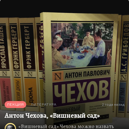
Она имеет подзаголовок «драма», она
действительно драма. А «Вишневый сад» - уже
синтез. Понимаете, это театр уже разваливается,
это театр, в котором играют трагедию, но все
время то…
ЛЕКЦИЯ
ЛИТЕРАТУРА
2 года назад
Антон Чехова, «Вишневый сад»
«Вишневый сад» Чехова можно назвать