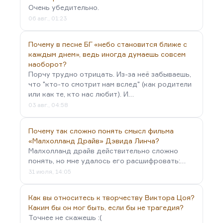
Очень убедительно.
06 авг., 01:23
Почему в песне БГ «небо становится ближе с
каждым днем», ведь иногда думаешь совсем
наоборот?
Порчу трудно отрицать. Из-за неё забываешь,
что "кто-то смотрит нам вслед" (как родители
или как те, кто нас любит). И…
03 авг., 04:58
Почему так сложно понять смысл фильма
«Малхолланд Драйв» Дэвида Линча?
Малхолланд драйв действительно сложно
понять, но мне удалось его расшифровать:…
31 июля, 14:05
Как вы относитесь к творчеству Виктора Цоя?
Каким бы он мог быть, если бы не трагедия?
Точнее не скажешь :(