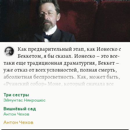
Как предварительный этап, как Ионеско с
Беккетом, я бы сказал. Ионеско – это все-
таки еще традиционная драматургия, Беккет –
уже отказ от всех условностей, полная смерть,
абсолютная беспросветность. Как, может быть,
«Руанский собор» Моне, который сначала все
более реалистичен, а потом все более абстрактен.
Три сестры
«Три сестры» – еще вполне себе реалистическая
Эймунтас Някрошюс
драма, а «Вишневый сад» – это уже
Вишнёвый сад
символистская пьеса с гораздо большей степенью
Антон Чехов
условностей, обобщения, трагифарса.
Антон Чехов
Понимаете, «Три сестры» – в общем, трагедия.