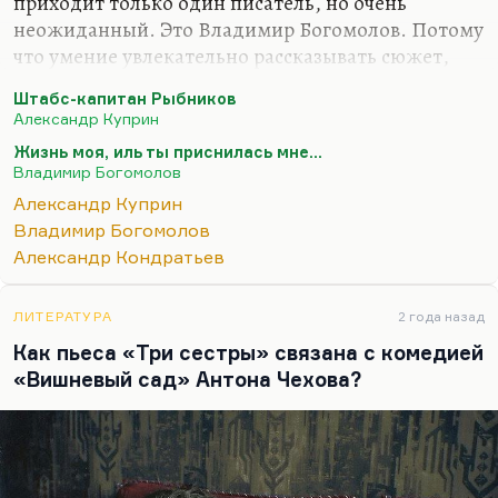
приходит только один писатель, но очень
неожиданный. Это Владимир Богомолов. Потому
что умение увлекательно рассказывать сюжет,
умение любить армейскую службу и ненавидеть
Штабс-капитан Рыбников
муштру, чувствовать смешное… Ведь на самом
Александр Куприн
деле купринское в Богомолове не только в «В
Жизнь моя, иль ты приснилась мне…
августе сорок четвертого», потому что «Момент
Владимир Богомолов
истины» – очень купринский роман по свежести
Александр Куприн
деталей и динамике сюжета. Но главное,
Владимир Богомолов
конечно, это «Жизнь моя, иль ты приснилась
Александр Кондратьев
мне…», второй и главный роман Богомолова,
который напечатан посмертно, а потому прошел
почти незамеченным. Это огромная книга, 800…
ЛИТЕРАТУРА
2 года назад
Как пьеса «Три сестры» связана с комедией
«Вишневый сад» Антона Чехова?