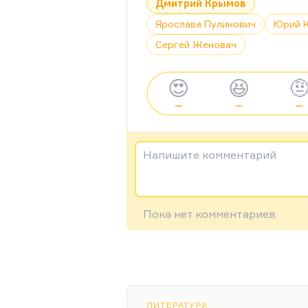
Дмитрий Крымов
Ярослава Пулинович
Юрий 
Сергей Женовач
😍
😆

—
—
—
Напишите комментарий
Пока нет комментариев
ЛИТЕРАТУРА