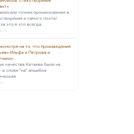
амойлов, стихотворение
ант»
ализ,или точнее,проникновение в
отворения и самого поэта!
за это,я это всегда…
9:21
есмотря на то, что произведения
ьев» Ильфа и Петрова и
тчики»…
ые качества Катаева были на
- в слове "на" апшибка
ическая
:20