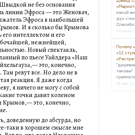
Давид С
т Швыдкой не без основания
«Маркит
ль линии Эфроса — это Женовач,
какой ан
должатель Эфроса в наибольшей
дух стих
Спасибо 
рымов. И я сколько бы Крымова
06 июня, 1
 его интеллектом и его
убочайшей, нежнейшей,
Почему н
льностью. Новый спектакль,
«12 стул
ланный по пьесе Уайлдера «Наш
«Растра
йхельгауза,— это, конечно,
"душевн
Там ревут все. Но дело не в
таковы" 
граммот
стая реакция. Я даже когда
31 мая, 11
еву, я ничего не могу с собой
 какие точки давит коленом
ал Крымов,— это, конечно,
ие.
ь, доведенную до абсурда, но
се-таки в хорошем смысле мне