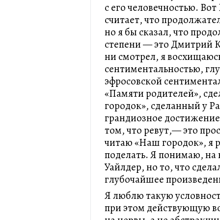
с его человечностью. Во
считает, что продолжате
но я бы сказал, что про
степени — это Дмитрий К
ни смотрел, я восхищаюсь
сентиментальностью, гл
эфросовской сентимента
«Памяти родителей», сде
городок», сделанный у Ра
грандиозное достижение. 
том, что ревут,— это про
читаю «Наш городок», я р
поделать. Я понимаю, на
Уайлдер, но то, что сдел
глубочайшее произведен
Я люблю такую условност
при этом действующую в