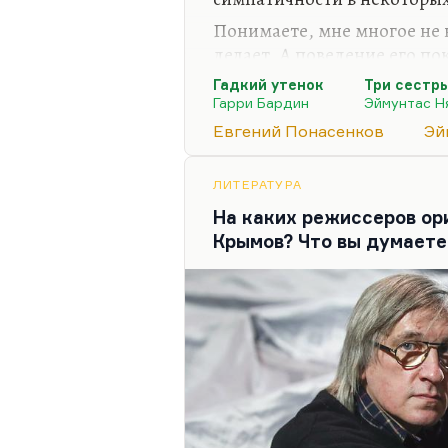
Понимаете, мне многое не н
делает. А поведение его п
совершенно точно. И я быва
Гадкий утенок
Три сестр
некоторые моменты, которы
Гарри Бардин
Эймунтас 
Понасенковым встретился 
Евгений Понасенков
Эй
премьеры бардинского «Гад
бардинского мультфильма, 
ЛИТЕРАТУРА
потому что труд, который 
На каких режиссеров о
часто его пересматриваем с
Крымов? Что вы думаете