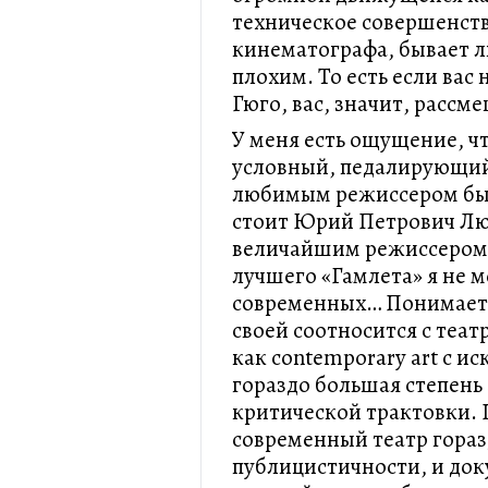
техническое совершенство
кинематографа, бывает л
плохим. То есть если вас 
Гюго, вас, значит, рассм
У меня есть ощущение, чт
условный, педалирующий
любимым режиссером был
стоит Юрий Петрович Лю
величайшим режиссером 
лучшего «Гамлета» я не мо
современных… Понимаете
своей соотносится с теа
как contemporary art с ис
гораздо большая степень 
критической трактовки. 
современный театр гораз
публицистичности, и док