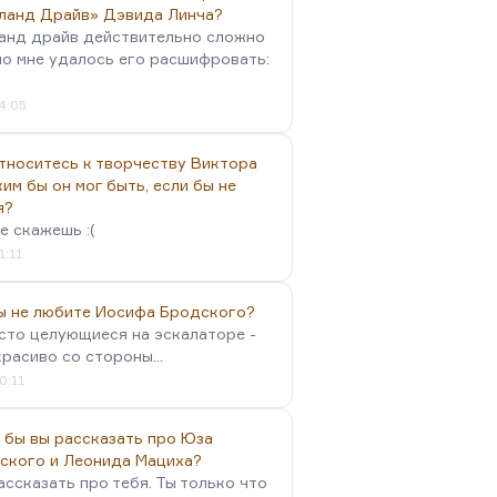
ланд Драйв» Дэвида Линча?
анд драйв действительно сложно
но мне удалось его расшифровать:
4:05
тноситесь к творчеству Виктора
им бы он мог быть, если бы не
я?
е скажешь :(
1:11
вы не любите Иосифа Бродского?
осто целующиеся на эскалаторе -
красиво со стороны...
0:11
 бы вы рассказать про Юза
ского и Леонида Мациха?
ассказать про тебя. Ты только что