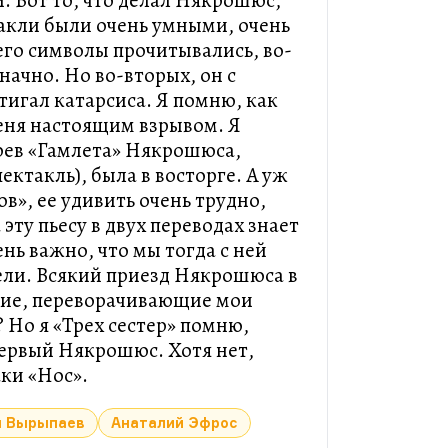
и. Вот то, что делал Някрошюс,
такли были очень умными, очень
его символы прочитывались, во-
начно. Но во-вторых, он с
тигал катарсиса. Я помню, как
меня настоящим взрывом. Я
рев «Гамлета» Някрошюса,
ктакль), была в восторге. А уж
ов», ее удивить очень трудно,
эту пьесу в двух переводах знает
ень важно, что мы тогда с ней
ели. Всякий приезд Някрошюса в
тие, переворачивающие мои
 Но я «Трех сестер» помню,
первый Някрошюс. Хотя нет,
ки «Нос».
н Вырыпаев
Анаталий Эфрос