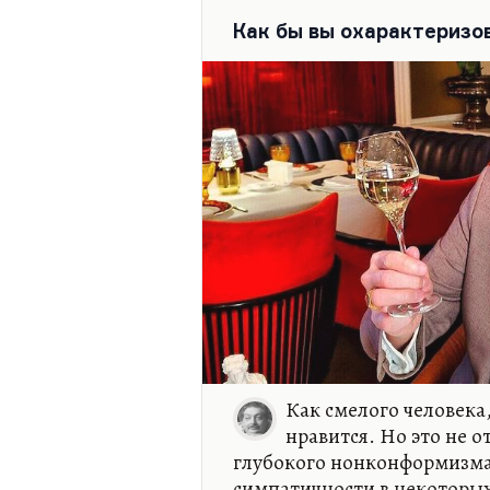
Как бы вы охарактеризо
Как смелого человека,
нравится. Но это не о
глубокого нонконформизма 
симпатичности в некоторых