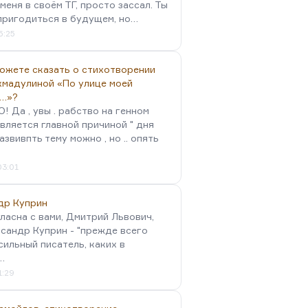
меня в своём ТГ, просто зассал. Ты
пригодиться в будущем, но…
5:25
можете сказать о стихотворении
хмадулиной «По улице моей
…»?
 Да , увы . рабство на генном
вляется главной причиной " дня
Развивпть тему можно , но .. опять
03:01
др Куприн
гласна с вами, Дмитрий Львович,
сандр Куприн - "прежде всего
сильный писатель, каких в
…
1:29