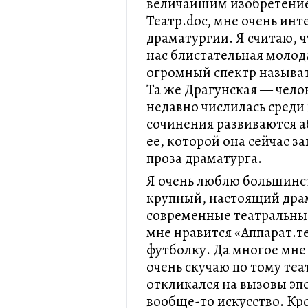
величайшим изобретение
Театр.doc, мне очень ин
драматургии. Я считаю, ч
нас блистательная молод
огромный спектр называт
Та же Драгунская — чело
недавно числилась среди
сочинения развиваются а
ее, которой она сейчас з
проза драматурга.
Я очень люблю большинс
крупный, настоящий дра
современные театральны
мне нравится «Аппарат.те
футболку. Да многое мне 
очень скучаю по тому теа
откликался на вызовы эп
вообще-то искусство. Кро