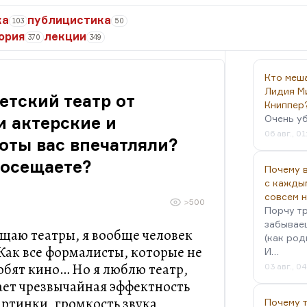
ка
публицистика
103
50
ория
лекции
370
349
Кто меш
Лидия М
етский театр от
Книппер
и актерские и
Очень у
06 авг., 01
оты вас впечатляли?
посещаете?
Почему в
с кажды
совсем 
>500
Порчу тр
забываеш
ещаю театры, я вообще человек
(как род
Как все формалисты, которые не
И…
любят кино… Но я люблю театр,
03 авг., 0
сает чрезвычайная эффектность
тинки, громкость звука,
Почему 