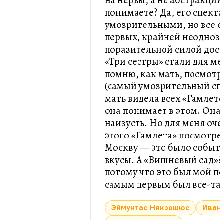
на нервы, а не абстракци
понимаете? Да, его спек
умозрительными, но все 
первых, крайней неодноз
поразительной силой дос
«Три сестры» стали для 
помню, как мать, посмот
(самый умозрительный спе
мать видела всех «Гамлет
она понимает в этом. Она 
наизусть. Но для меня оч
этого «Гамлета» посмотр
Москву — это было собы
вкусы. А «Вишневый сад»?
потому что это был мой 
самым первым был все-та
Эймунтас Някрошюс
Ива