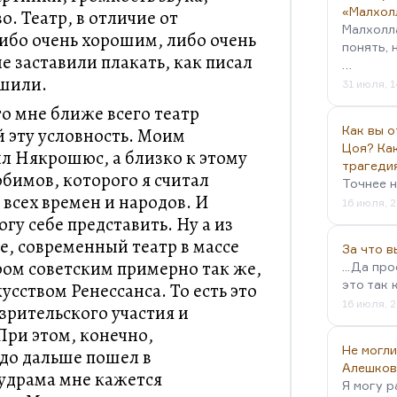
«Малхол
. Театр, в отличие от
Малхолл
ибо очень хорошим, либо очень
понять, 
не заставили плакать, как писал
…
ешили.
31 июля, 1
о мне ближе всего театр
Как вы о
 эту условность. Моим
Цоя? Как
 Някрошюс, а близко к этому
трагеди
бимов, которого я считал
Точнее н
всех времен и народов. И
16 июля, 2
гу себе представить. Ну а из
, современный театр в массе
За что 
тром советским примерно так же,
...Да пр
это так 
кусством Ренессанса. То есть это
16 июля, 2
зрительского участия и
При этом, конечно,
Не могли
до дальше пошел в
Алешков
удрама мне кажется
Я могу р