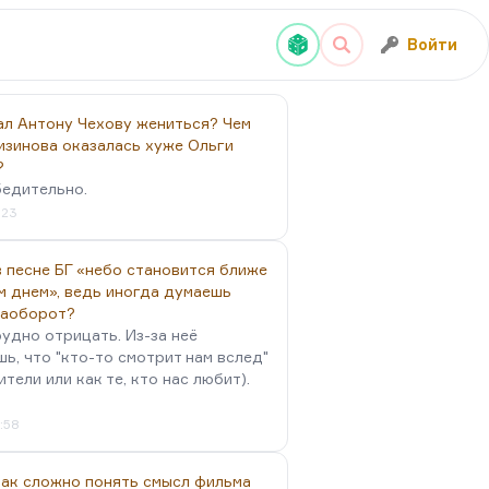
Войти
ал Антону Чехову жениться? Чем
изинова оказалась хуже Ольги
?
бедительно.
:23
 песне БГ «небо становится ближе
м днем», ведь иногда думаешь
наоборот?
удно отрицать. Из-за неё
ь, что "кто-то смотрит нам вслед"
ители или как те, кто нас любит).
4:58
так сложно понять смысл фильма