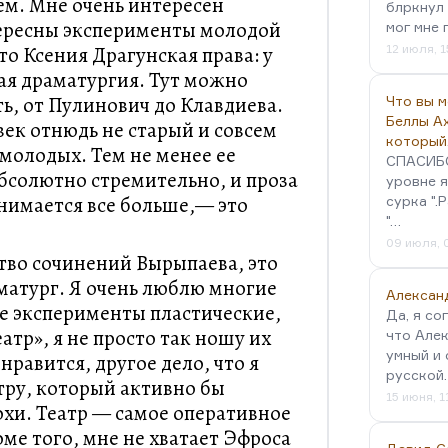
м. Мне очень интересен
блркнул 
тересны эксперименты молодой
мог мне 
то Ксения Драгунская права: у
12 июля, 1
ая драматургия. Тут можно
ь, от Пулинович до Клавдиева.
Что вы 
Беллы А
век отнюдь не старый и совсем
который
 молодых. Тем не менее ее
СПАСИБО!
бсолютно стремительно, и проза
уровне я
анимается все больше,— это
сурка ".
"…
09 июля, 
тво сочинений Вырыпаева, это
матург. Я очень люблю многие
Алексан
е эксперименты пластические,
Да, я со
атр», я не просто так ношу их
что Алек
умный и 
нравится, другое дело, что я
русской
тру, который активно бы
15 июня, 1
охи. Театр — самое оперативное
ме того, мне не хватает Эфроса