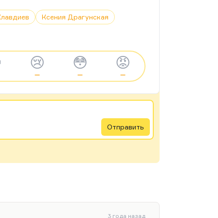
Клавдиев
Ксения Драгунская

😢
😳
😡
—
—
—
Отправить
3 года назад