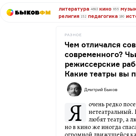
литература
кино
музы
4693
655
Быков
ФМ
религия
педагогика
ист
152
180
РАЗНОЕ
Чем отличался сов
современного? Чь
режиссерские раб
Какие театры вы 
Дмитрий Быков
Я
очень редко пос
нетеатральный. 
любят театр, а 
но в кино же иногда спа
огромной движущейся кар