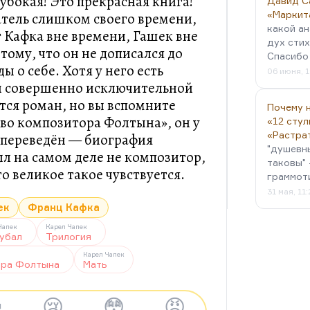
лубокая! Это прекрасная книга!
Давид С
«Маркит
тель слишком своего времени,
какой ан
т Кафка вне времени, Гашек вне
дух стих
тому, что он не дописался до
Спасибо 
ы о себе. Хотя у него есть
06 июня, 1
й совершенно исключительной
тся роман, но вы вспомните
Почему н
тво композитора Фолтына», он у
«12 стул
«Растра
 переведён — биография
"душевн
л на самом деле не композитор,
таковы" 
то великое такое чувствуется.
граммот
31 мая, 11
ек
Франц Кафка
Чапек
Карел Чапек
убал
Трилогия
Карел Чапек
ора Фолтына
Мать

😢
😳
😡