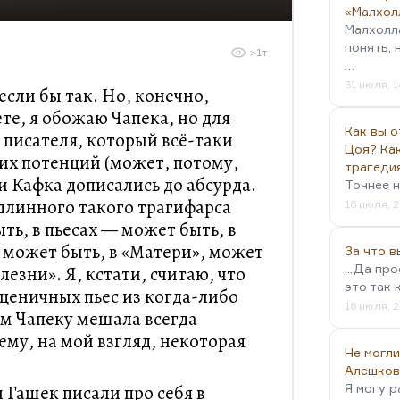
«Малхол
Малхолл
понять, 
>1т
…
31 июля, 1
если бы так. Но, конечно,
е, я обожаю Чапека, но для
Как вы о
 писателя, который всё-таки
Цоя? Как
оих потенций (может, потому,
трагеди
 и Кафка дописались до абсурда.
Точнее н
длинного такого трагифарса
16 июля, 2
ыть, в пьесах — может быть, в
 может быть, в «Матери», может
За что 
...Да пр
лезни». Я, кстати, считаю, что
это так 
сценичных пьес из когда-либо
16 июля, 2
ом Чапеку мешала всегда
ему, на мой взгляд, некоторая
Не могли
Алешков
и Гашек писали про себя в
Я могу р