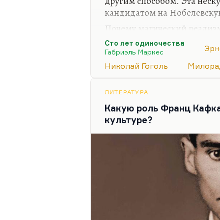
другим способом. Эта неск
кандидатом на Нобелевску
Почему магический реализм
понятно. Потому что это о
Сто лет одиночества
Эрн
мировоззрения, это желани
Габриэль Маркес
унылых производственных 
Николай Гоголь
Милора
монотонного реализма. Мне
магический реализм родилс
ЛИТЕРАТУРА
сочетать сновидческую дос
Какую роль Франц Кафка
непонятность целого, что и
культуре?
заставляет нас…