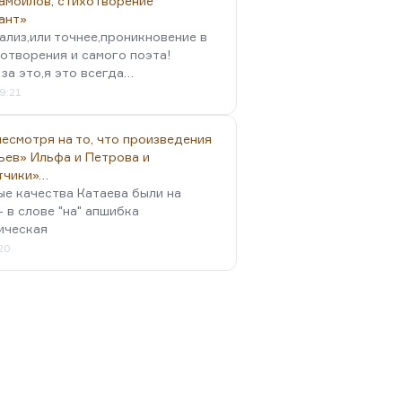
амойлов, стихотворение
ант»
ализ,или точнее,проникновение в
отворения и самого поэта!
за это,я это всегда…
9:21
есмотря на то, что произведения
ьев» Ильфа и Петрова и
тчики»…
ые качества Катаева были на
- в слове "на" апшибка
ическая
:20