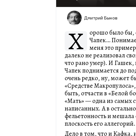
Дмитрий Быков
Х
орошо было бы, 
Чапек… Понимает
меня это пример
далеко не реализовал св
что рано умер). И Гашек,
Чапек поднимается до по
очень редко, ну, может б
«Средстве Макропулоса»,
быть, отчасти в «Белой бо
«Мать» — одна из самых 
написанных. А в остальн
фельетонность и мешала 
плоскость его аллегорий.
Дело в том, что и Кафка, 