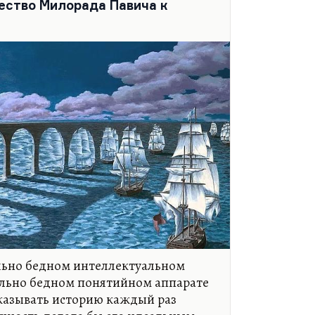
ество Милорада Павича к
о вины. Потому что модернист
вства ответственности, он
за мир. И чувство вины, потому что
ии, он всегда уходит на новый
ольно бедном интеллектуальном
льно бедном понятийном аппарате
казывать историю каждый раз