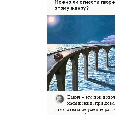
Можно ли отнести творч
главная проблема – чувств
этому жанру?
исходит из двух вещей – чу
разделяет ответственность 
он всегда предатель традиц
уровень.
Для Кафки…
Павич – это при дов
насыщении, при дово
замечательное умение расс