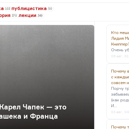
ка
публицистика
103
50
ория
лекции
370
349
Кто меш
Лидия М
Книппер
Очень у
06 авг., 01
Почему в
с кажды
совсем 
Порчу тр
забываеш
(как род
Карел Чапек — это
И…
03 авг., 0
Гашека и Франца
Почему 