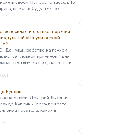
меня в своём ТГ, просто зассал. Ты
пригодиться в будущем, но…
5:25
можете сказать о стихотворении
хмадулиной «По улице моей
…»?
 Да , увы . рабство на генном
вляется главной причиной " дня
Развивпть тему можно , но .. опять
03:01
др Куприн
гласна с вами, Дмитрий Львович,
сандр Куприн - "прежде всего
сильный писатель, каких в
…
1:29