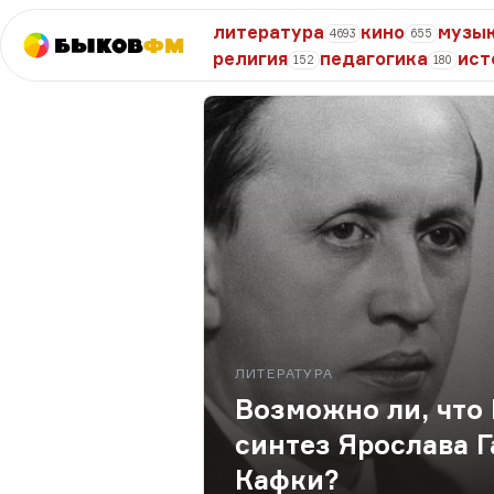
литература
кино
музы
4693
655
Быков
ФМ
религия
педагогика
ист
152
180
ЛИТЕРАТУРА
Возможно ли, что 
синтез Ярослава 
Кафки?