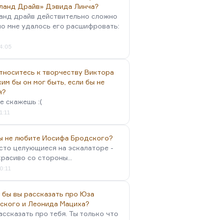
ланд Драйв» Дэвида Линча?
анд драйв действительно сложно
но мне удалось его расшифровать:
4:05
тноситесь к творчеству Виктора
им бы он мог быть, если бы не
я?
е скажешь :(
1:11
вы не любите Иосифа Бродского?
осто целующиеся на эскалаторе -
красиво со стороны...
0:11
 бы вы рассказать про Юза
ского и Леонида Мациха?
ассказать про тебя. Ты только что