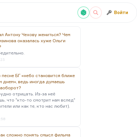
Войти
ал Антону Чехову жениться? Чем
изинова оказалась хуже Ольги
?
бедительно.
:23
 песне БГ «небо становится ближе
м днем», ведь иногда думаешь
наоборот?
удно отрицать. Из-за неё
ь, что "кто-то смотрит нам вслед"
ители или как те, кто нас любит).
4:58
так сложно понять смысл фильма