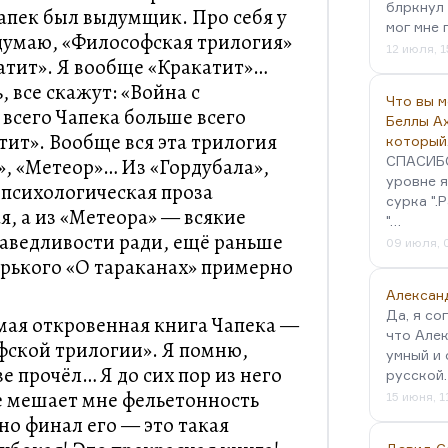
блркнул 
Чапек был выдумщик. Про себя у
мог мне 
 думаю, «Философская трилогия»
12 июля, 1
катит». Я вообще «Кракатит»…
 все скажут: «Война с
Что вы 
 всего Чапека больше всего
Беллы А
тит». Вообще вся эта трилогия
который
СПАСИБО!
», «Метеор»… Из «Гордубала»,
уровне я
 психологическая проза
сурка ".
я, а из «Метеора» — всякие
"…
аведливости ради, ещё раньше
09 июля, 
орького «О тараканах» примерно
Алексан
Да, я со
амая откровенная книга Чапека —
что Алек
офской трилогии». Я помню,
умный и 
е прочёл… Я до сих пор из него
русской
е мешает мне фельетонность
15 июня, 1
но финал его — это такая