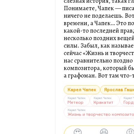
слёзная история, такая г
Понимаете, Чапек — писа
ничего не поделаешь. Во
времени, а Чапек… Это по
какой-то последней правд
несколько поздних веще
силы. Забыл, как называе
сейчас «Жизнь и творчес
нас сравнительно поздно
композитора, который бы
а графоман. Вот там что-
Карел Чапек
Ярослав Гаш
Карел Чапек
Карел Чапек
Карел 
Метеор
Кракатит
Горд
Карел Чапек
Жизнь и творчество композит
😍
😆
