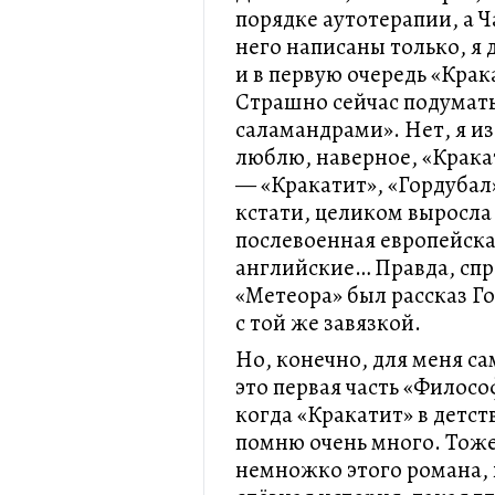
порядке аутотерапии, а 
него написаны только, я
и в первую очередь «Кра
Страшно сейчас подумать,
саламандрами». Нет, я из
люблю, наверное, «Крака
— «Кракатит», «Гордубал
кстати, целиком выросла
послевоенная европейска
английские… Правда, спр
«Метеора» был рассказ Г
с той же завязкой.
Но, конечно, для меня с
это первая часть «Филос
когда «Кракатит» в детств
помню очень много. Тож
немножко этого романа, 