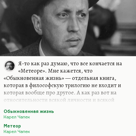
«Английского пациента» — попытка
реконструировать жизнь человека, упавшего
летчика, который пронесся метеором и ничего
не оставил по себе. Это все романы
агностические; романы о том, что цель и смысл
жизни непознаваемы и…
Я-то как раз думаю, что все кончается на
«Метеоре». Мне кажется, что
«Обыкновенная жизнь» — отдельная книга,
которая в философскую трилогию не входит и
которая вообще про другое. А как раз вот на
относительности всякой личности и всякой
биографии ставится точка в «Метеоре» и роман
Обыкновенная жизнь
становится началом огромного цикла текстов об
Карел Чапек
утрате идентичности, включая «Английского
Метеор
пациента» и много чего. Мне кажется, что
Карел Чапек