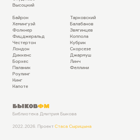
Высоцкий
Байрон
Тарковский
Хемингуэй
Балабанов
Фолкнер
Звягинцев
Фицджеральд
Коппола
Честертон
Кубрик
Лондон
Скорсезе
Диккенс
Джармуш
Борхес
Линч
Паланик
Феллини
Роулинг
Кинг
Капоте
Быков
ФМ
Библиотека Дмитрия Быкова
2022..2026. Проект
Стаса Сырицына