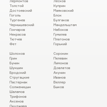
Лермонтов
Лесков
Толстой
Куприн
Достоевский
Маяковский
Гоголь
Блок
Тургенев
Булгаков
Чернышевский
Мандельштам
Гончаров
Набоков
Некрасов
Гумилев
Тютчев
Платонов
Фет
Горький
Шолохов
Сорокин
Грин
Пелевин
Бунин
Лимонов
Шукшин
Довлатов
Бродский
Акунин
Стругацкие
Иванов
Пастернак
Веллер
Солженицын
Быков
Шаламов
Трифонов
Аксенов
Окуджава