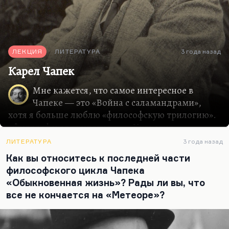
ЛЕКЦИЯ
ЛИТЕРАТУРА
3 года назад
Карел Чапек
Мне кажется, что самое интересное в
Чапеке — это «Война с саламандрами»,
хотя я больше люблю «философскую трилогию».
«Философская трилогия» — «Кракатит»,
«Гордубал», «Метеор» — это три разных
ЛИТЕРАТУРА
3 года назад
абсолютно романа, все три в газетной,
Как вы относитесь к последней части
фельетонной стилистике, и каждый посвящен
философского цикла Чапека
определенной грани жизни. «Кракатит» —
«Обыкновенная жизнь»? Рады ли вы, что
роман о рисках познания и о войне, об этом
все не кончается на «Метеоре»?
чудовищном взрывчатом веществе, которое
открыл главный герой. «Гордубал» — роман о
любви и убийстве, а «Метеор» — прообраз