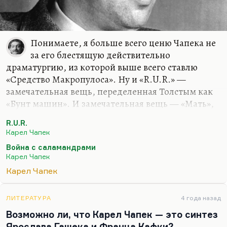
Понимаете, я больше всего ценю Чапека не
за его блестящую действительно
драматургию, из которой выше всего ставлю
«Средство Макропулоса». Ну и «R.U.R.» —
замечательная вещь, переделенная Толстым как
«Бунт машин». И замечательная вещь — «Мать»,
очень сильная пьеса. И очень мне в детстве
R.U.R.
нравилась «Белая болезнь». Вообще Чапек был
Карел Чапек
одним из моих любимых писателей. Но больше
Война с саламандрами
всего я люблю так называемую «Философскую
Карел Чапек
трилогию»: «Кракатит», «Гордуба́л», «Метеор». Не
Карел Чапек
уверен — «Гордуба́л» или «Горду́бал». По-моему,
«Гордуба́л». «Метеор», из которого получился и
«Английский пациент», который сам в свою
ЛИТЕРАТУРА
4 года назад
очередь получился из рассказа Горького «О
Возможно ли, что Карел Чапек — это синтез
тараканах». Попытка реконструировать
Ярослава Гашека и Франца Кафки?