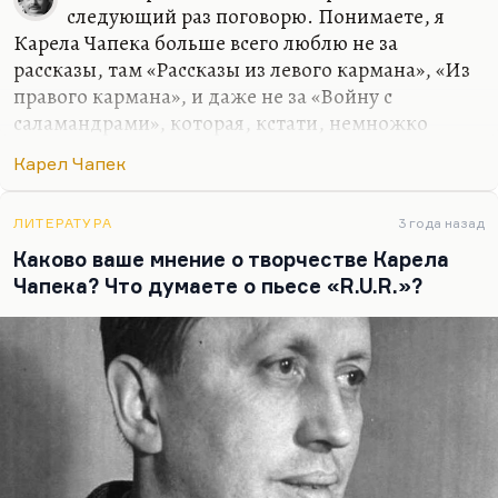
следующий раз поговорю. Понимаете, я
Карела Чапека больше всего люблю не за
рассказы, там «Рассказы из левого кармана», «Из
правого кармана», и даже не за «Войну с
саламандрами», которая, кстати, немножко
недопонята. Говорят, что это роман о фашизме,
Карел Чапек
но как-то не очень понимают, что имеют в виду.
Мне кажется, что это роман о гастарбайтерах,
если уж на то пошло, и о психологии людей,
ЛИТЕРАТУРА
3 года назад
которые используют других. Роман о психологии
Каково ваше мнение о творчестве Карела
рабства. Стоит подумать об этом. Для меня
Чапека? Что думаете о пьесе «R.U.R.»?
главное его произведение — это так называемая
«философская трилогия»: «Кракатит», «Гордубал»,
«Метеор». Во многом из «Метеора», как мне
кажется, вырос «Английский пациент» Майкла
Ондатже, история…