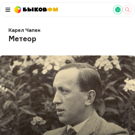
Быков
ФМ
Карел Чапек
Метеор