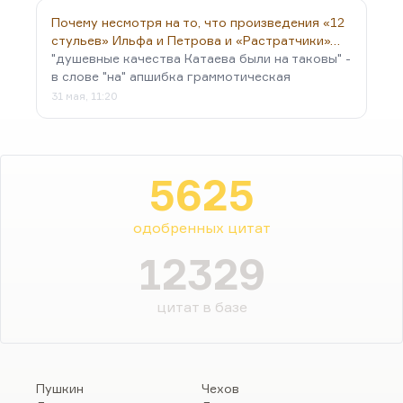
Почему несмотря на то, что произведения «12
стульев» Ильфа и Петрова и «Растратчики»…
"душевные качества Катаева были на таковы" -
в слове "на" апшибка граммотическая
31 мая, 11:20
5625
одобренных цитат
12329
цитат в базе
Пушкин
Чехов