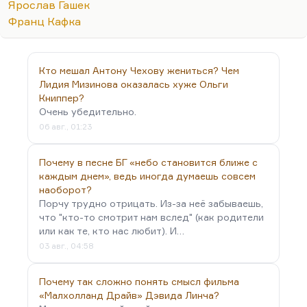
Ярослав Гашек
Макропулоса», может быть, в «Матери», может
Франц Кафка
быть, отчасти в «Белой болезни». Я, кстати,
считаю, что «Мать» — одна из самых сценичных
пьес из когда-либо написанных. А в остальном
Кто мешал Антону Чехову жениться? Чем
Чапеку мешала всегда фельетонность и мешала
Лидия Мизинова оказалась хуже Ольги
ему, на мой взгляд, некоторая плоскость его
Книппер?
аллегорий.
Очень убедительно.
06 авг., 01:23
Дело в том, что и Кафка, и Гашек писали про себя
в порядке аутотерапии, а…
Почему в песне БГ «небо становится ближе с
каждым днем», ведь иногда думаешь совсем
наоборот?
Порчу трудно отрицать. Из-за неё забываешь,
что "кто-то смотрит нам вслед" (как родители
или как те, кто нас любит). И…
03 авг., 04:58
Почему так сложно понять смысл фильма
«Малхолланд Драйв» Дэвида Линча?