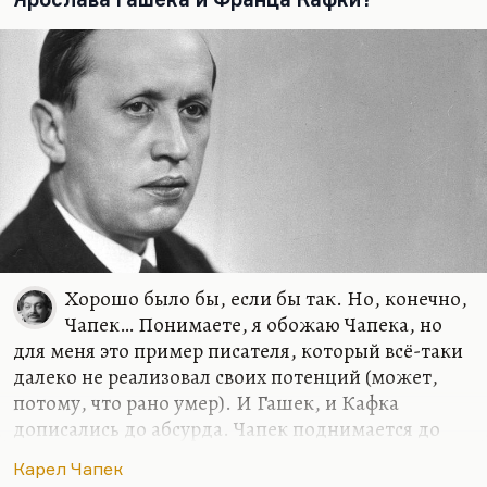
личность…
Хорошо было бы, если бы так. Но, конечно,
Чапек… Понимаете, я обожаю Чапека, но
для меня это пример писателя, который всё-таки
далеко не реализовал своих потенций (может,
потому, что рано умер). И Гашек, и Кафка
дописались до абсурда. Чапек поднимается до
подлинного такого трагифарса очень редко, ну,
Карел Чапек
может быть, в пьесах — может быть, в «Средстве