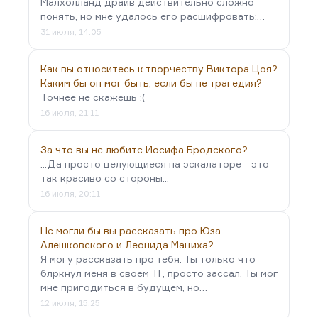
Малхолланд драйв действительно сложно
понять, но мне удалось его расшифровать:…
31 июля, 14:05
Как вы относитесь к творчеству Виктора Цоя?
Каким бы он мог быть, если бы не трагедия?
Точнее не скажешь :(
16 июля, 21:11
За что вы не любите Иосифа Бродского?
...Да просто целующиеся на эскалаторе - это
так красиво со стороны...
16 июля, 20:11
Не могли бы вы рассказать про Юза
Алешковского и Леонида Мациха?
Я могу рассказать про тебя. Ты только что
блркнул меня в своём ТГ, просто зассал. Ты мог
мне пригодиться в будущем, но…
12 июля, 15:25