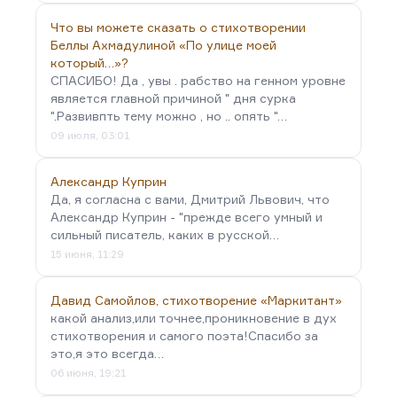
Что вы можете сказать о стихотворении
Беллы Ахмадулиной «По улице моей
который…»?
СПАСИБО! Да , увы . рабство на генном уровне
является главной причиной " дня сурка
".Развивпть тему можно , но .. опять "…
09 июля, 03:01
Александр Куприн
Да, я согласна с вами, Дмитрий Львович, что
Александр Куприн - "прежде всего умный и
сильный писатель, каких в русской…
15 июня, 11:29
Давид Самойлов, стихотворение «Маркитант»
какой анализ,или точнее,проникновение в дух
стихотворения и самого поэта!Спасибо за
это,я это всегда…
06 июня, 19:21