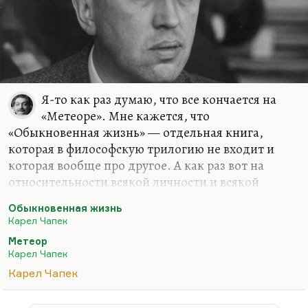
Я-то как раз думаю, что все кончается на
«Метеоре». Мне кажется, что
«Обыкновенная жизнь» — отдельная книга,
которая в философскую трилогию не входит и
которая вообще про другое. А как раз вот на
относительности всякой личности и всякой
биографии ставится точка в «Метеоре» и роман
Обыкновенная жизнь
становится началом огромного цикла текстов об
Карел Чапек
утрате идентичности, включая «Английского
Метеор
пациента» и много чего. Мне кажется, что
Карел Чапек
«Обыкновенная жизнь», хотя это и прелестная
Карел Чапек
книга, очень чапековская, очень насмешливая, но
все-таки она, будучи пародией на жизнеописание