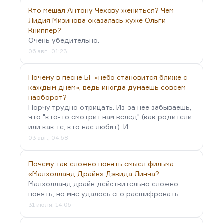
композитора, во многом предваряет Томаса
Кто мешал Антону Чехову жениться? Чем
Манна с его «Доктором Фаустусом». Это
Лидия Мизинова оказалась хуже Ольги
интересная была бы тема, вот бы кто с этой
Книппер?
стороны взглянул. Но по…
Очень убедительно.
06 авг., 01:23
Почему в песне БГ «небо становится ближе с
каждым днем», ведь иногда думаешь совсем
наоборот?
Порчу трудно отрицать. Из-за неё забываешь,
что "кто-то смотрит нам вслед" (как родители
или как те, кто нас любит). И…
03 авг., 04:58
Почему так сложно понять смысл фильма
«Малхолланд Драйв» Дэвида Линча?
Малхолланд драйв действительно сложно
понять, но мне удалось его расшифровать:…
31 июля, 14:05