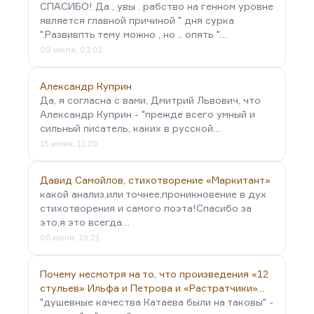
СПАСИБО! Да , увы . рабство на генном уровне
является главной причиной " дня сурка
".Развивпть тему можно , но .. опять "…
09 июля, 03:01
Александр Куприн
Да, я согласна с вами, Дмитрий Львович, что
Александр Куприн - "прежде всего умный и
сильный писатель, каких в русской…
15 июня, 11:29
Давид Самойлов, стихотворение «Маркитант»
какой анализ,или точнее,проникновение в дух
стихотворения и самого поэта!Спасибо за
это,я это всегда…
06 июня, 19:21
Почему несмотря на то, что произведения «12
стульев» Ильфа и Петрова и «Растратчики»…
"душевные качества Катаева были на таковы" -