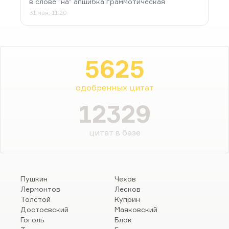
в слове "на" апшибка граммотическая
31 мая, 11:20
5625
одобренных цитат
12329
цитат в базе
Пушкин
Чехов
Лермонтов
Лесков
Толстой
Куприн
Достоевский
Маяковский
Гоголь
Блок