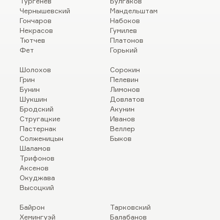
Тургенев
Булгаков
Чернышевский
Мандельштам
Гончаров
Набоков
Некрасов
Гумилев
Тютчев
Платонов
Фет
Горький
Шолохов
Сорокин
Грин
Пелевин
Бунин
Лимонов
Шукшин
Довлатов
Бродский
Акунин
Стругацкие
Иванов
Пастернак
Веллер
Солженицын
Быков
Шаламов
Трифонов
Аксенов
Окуджава
Высоцкий
Байрон
Тарковский
Хемингуэй
Балабанов