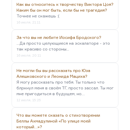
Как вы относитесь к творчеству Виктора Цоя?
Каким бы он мог быть, если бы не трагедия?
Точнее не скажешь :(
16 июля, 21:11
За что вы не любите Иосифа Бродского?
...Да просто целующиеся на эскалаторе - это
так красиво со стороны...
16 июля, 20:11
Не могли бы вы рассказать про Юза
Алешковского и Леонида Мациха?
Я могу рассказать про тебя. Ты только что
блркнул меня в своём ТГ, просто зассал. Ты мог
мне пригодиться в будущем, но…
12 июля, 15:25
Что вы можете сказать о стихотворении
Беллы Ахмадулиной «По улице моей
который…»?