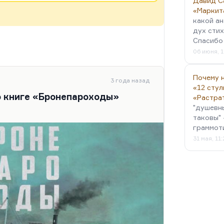
Давид С
«Маркит
какой ан
дух стих
Спасибо 
06 июня, 1
Почему н
3 года назад
«12 стул
о книге «Бронепароходы»
«Растра
"душевн
таковы" 
граммот
31 мая, 11