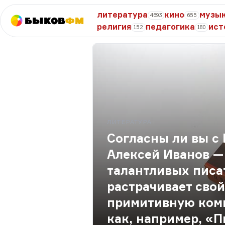
литература
кино
музы
4693
655
Быков
ФМ
религия
педагогика
ист
152
180
ЛИТЕРАТУРА
Согласны ли вы с
Алексей Иванов —
талантливых писа
растрачивает сво
примитивную ком
как, например, «