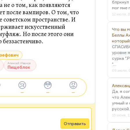
блркнул 
а не о том, как появляются
мог мне 
ет после вампиров. О том, что
12 июля, 1
е советском пространстве. И
держивает искусственный
Что вы 
уфляж. Но после этого они
Беллы А
 беззастенчиво.
который
СПАСИБО!
уровне я
Юзефович
сурка ".
Алексей Иванов
"…
Пищеблок
09 июля, 

😢
😳
😡
Алексан
Да, я со
—
—
—
что Алек
умный и 
русской
15 июня, 1
Отправить