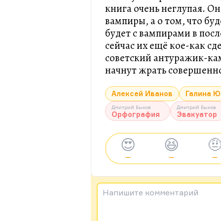
книга очень неглупая. Он
вампиры, а о том, что буд
будет с вампирами в посл
сейчас их ещё кое-как с
советский антуражик-кам
начнут жрать совершенно
Алексей Иванов
Галина 
Дмитрий Быков
Дмитрий Быков
Орфография
Эвакуатор
😍
😆

—
—
—
Напишите комментарий