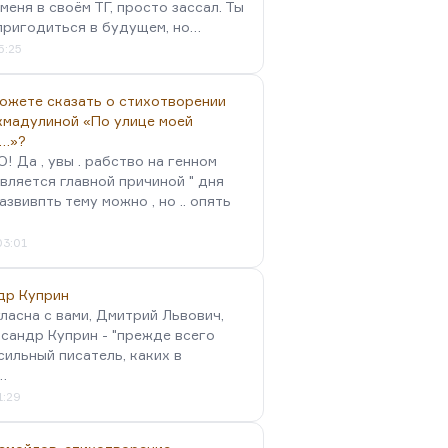
меня в своём ТГ, просто зассал. Ты
пригодиться в будущем, но…
5:25
можете сказать о стихотворении
хмадулиной «По улице моей
…»?
 Да , увы . рабство на генном
вляется главной причиной " дня
Развивпть тему можно , но .. опять
03:01
др Куприн
гласна с вами, Дмитрий Львович,
сандр Куприн - "прежде всего
сильный писатель, каких в
…
1:29