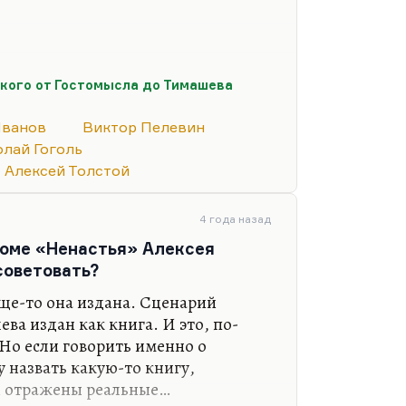
олю — во всяком случае, по
кого от Гостомысла до Тимашева
ования — но инкарнацией его не
 понимаете, постсоветская история
Иванов
Виктор Пелевин
екотором отношении и пострусская.
лай Гоголь
же Пелевин, вишневый сад выжил в
Алексей Толстой
лся, когда не стало кислорода.
еменах, он правильно писал, вишня
4 года назад
ет расти.
кроме «Ненастья» Алексея
 что советское было каким-то
советовать?
ще-то она издана. Сценарий
ва издан как книга. И это, по-
Но если говорить именно о
у назвать какую-то книгу,
и отражены реальные…