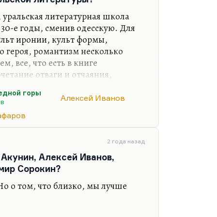
ный писатель, замечательно
, уральская литературная школа
оменту у Иванова уже сменилось
 30-е годы, сменив одесскую. Для
вительная способность,
ульт иронии, культ формы,
теическая способность меняться,
го героя, романтизм несколько
чшим русским прозаикам, начал у
м, все, что есть в книге
о. Он начал с романов
четание отваги и отчаяния,
а. Замечательная, в общем, такая
едной горы
и культ формы, конечно, культ
Алексей Иванов
ов
и идеологии форма —
афаров
 при святом, сакральном
2 года назад
на смену. Для уральского мифа и
 Акунин, Алексей Иванов,
лючевым понятием является труд,
мир Сорокин?
Но о том, что близко, мы лучше