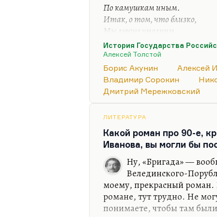
По камушкам иным.
Итак, о том, что близко,
Мы лучше умолчим.
Пелевин очень близок к Гог
История Государства Российс
Алексей Толстой
главным чертам своего дар
является. Дело в том, что,
Борис Акунин
Алексей 
— она, рискну сказать, в н
Владимир Сорокин
Нико
Как правильно сказал тот 
Дмитрий Мережковский
морозах Колымы, но задохну
Вообще в постсоветских вр
ЛИТЕРАТУРА
здесь вообще больше не буд
Какой роман про 90-е, 
Он правильно почувствовал,
Иванова, вы могли бы по
больным изводом…
Ну, «Бригада» — вооб
Велединского-Порубле
моему, прекрасный роман. 
романе, тут трудно. Не мог
понимаете, чтобы там был