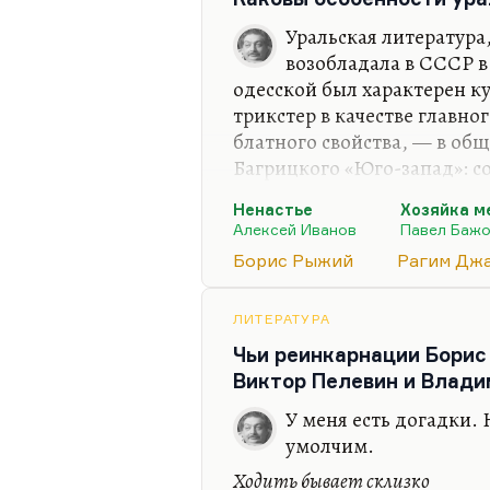
действительно новый огром
плодовитый.
Уральская литература
Надо сказать, что к тому м
возобладала в СССР в
два периода, и вот эта уди
одесской был характерен к
протеистическая такая, про
трикстер в качестве главно
протеизм, свойственный лу
блатного свойства, — в обще
него проявляться очень ран
Багрицкого «Юго-запад»: со
фантастических,…
романтики, иронии, скепсис
Ненастье
Хозяйка м
романтическая ирония. Ну 
Алексей Иванов
Павел Баж
лаконизма. При отсутстви
Борис Рыжий
Рагим Дж
единственное, что спасает;
отношении к профессии.
ЛИТЕРАТУРА
Уральский миф пришел ему 
Чьи реинкарнации Борис
прежде всего для Бажова к
Виктор Пелевин и Влади
работа, обожествление…
У меня есть догадки. 
умолчим.
Ходить бывает склизко