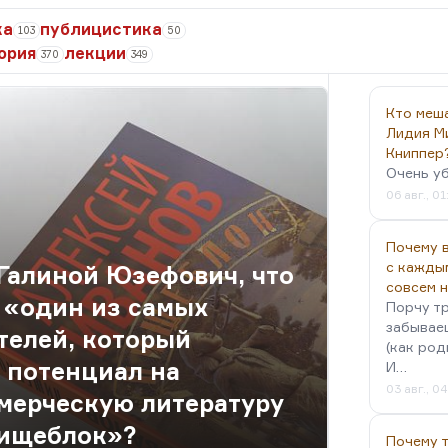
ка
публицистика
103
50
ория
лекции
370
349
Кто меш
Лидия М
Книппер
Очень у
06 авг., 01
Почему в
с кажды
 Галиной Юзефович, что
совсем 
 «один из самых
Порчу тр
забываеш
телей, который
(как род
й потенциал на
И…
03 авг., 0
мерческую литературу
Пищеблок»?
Почему 