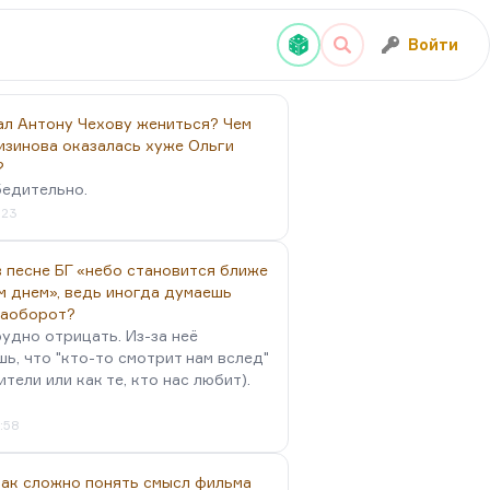
Войти
ал Антону Чехову жениться? Чем
изинова оказалась хуже Ольги
?
бедительно.
:23
 песне БГ «небо становится ближе
м днем», ведь иногда думаешь
наоборот?
удно отрицать. Из-за неё
ь, что "кто-то смотрит нам вслед"
ители или как те, кто нас любит).
4:58
так сложно понять смысл фильма