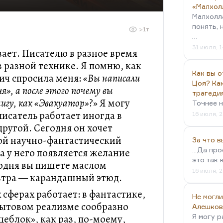
«Малхол
Малхолл
понять, 
>1т
…
31 июля, 1
вает. Писателю в разное время
в разной технике. Я помню, как
Как вы о
ич спросила меня:
«Вы написали
Цоя? Как
», а после этого почему вы
трагеди
игу, как «Эвакуатор»
?» Я могу
Точнее н
 писатель работает иногда в
16 июля, 2
другой. Сегодня он хочет
ой научно-фантастический
За что 
...Да пр
ра у него появляется желание
это так 
годня вы пишете маслом
16 июля, 2
автра — карандашный этюд.
сферах работает: в фантастике,
Не могли
 бытовом реализме сообразно
Алешков
еблок», как раз, по-моему,
Я могу р