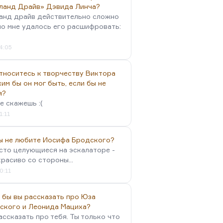
ланд Драйв» Дэвида Линча?
анд драйв действительно сложно
но мне удалось его расшифровать:
4:05
тноситесь к творчеству Виктора
им бы он мог быть, если бы не
я?
е скажешь :(
1:11
вы не любите Иосифа Бродского?
осто целующиеся на эскалаторе -
красиво со стороны...
0:11
 бы вы рассказать про Юза
ского и Леонида Мациха?
ассказать про тебя. Ты только что