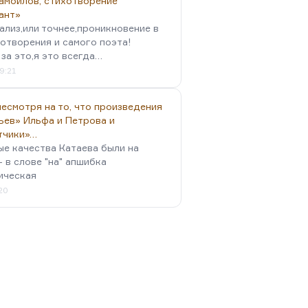
амойлов, стихотворение
ант»
ализ,или точнее,проникновение в
отворения и самого поэта!
за это,я это всегда…
9:21
есмотря на то, что произведения
ьев» Ильфа и Петрова и
тчики»…
ые качества Катаева были на
- в слове "на" апшибка
ическая
:20