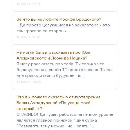
16 июля, 21:11
За что вы не любите Иосифа Бродского?
...Да просто целующиеся на эскалаторе - это
так красиво со стороны...
16 июля, 20:11
Не могли бы вы рассказать про Юза
Алешковского и Леонида Мациха?
Я могу рассказать про тебя. Ты только что
блркнул меня в своём ТГ, просто зассал. Ты мог
мне пригодиться в будущем, но…
12 июля, 15:25
Что вы можете сказать о стихотворении
Беллы Ахмадулиной «По улице моей
который…»?
СПАСИБО! Да , увы . рабство на генном уровне
является главной причиной " дня сурка
".Развивпть тему можно , но .. опять "…