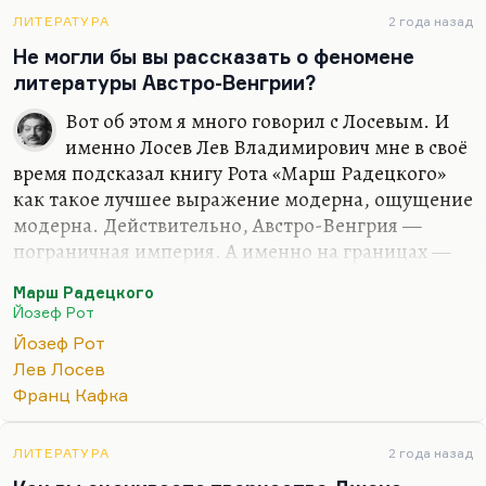
употреблять…
ЛИТЕРАТУРА
2 года назад
Не могли бы вы рассказать о феномене
литературы Австро-Венгрии?
Вот об этом я много говорил с Лосевым. И
именно Лосев Лев Владимирович мне в своё
время подсказал книгу Рота «Марш Радецкого»
как такое лучшее выражение модерна, ощущение
модерна. Действительно, Австро-Венгрия —
пограничная империя. А именно на границах —
ну, в частности в Бродах, из которых родом
Марш Радецкого
Бродские,— на границах возникает всё великое. А
Йозеф Рот
здесь потрясающий стык границ, здесь много
Йозеф Рот
всего; это сердце Европы.
Лев Лосев
По мысли Лосева, и я с этим согласен,
Франц Кафка
распадающаяся империя всегда порождает
великую литературу. Так было с Россией
ЛИТЕРАТУРА
2 года назад
Серебряного века, так было с Австро-Венгрией