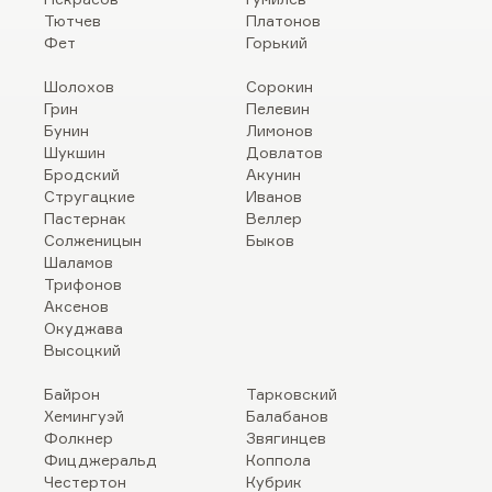
Тютчев
Платонов
Фет
Горький
Шолохов
Сорокин
Грин
Пелевин
Бунин
Лимонов
Шукшин
Довлатов
Бродский
Акунин
Стругацкие
Иванов
Пастернак
Веллер
Солженицын
Быков
Шаламов
Трифонов
Аксенов
Окуджава
Высоцкий
Байрон
Тарковский
Хемингуэй
Балабанов
Фолкнер
Звягинцев
Фицджеральд
Коппола
Честертон
Кубрик