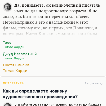
Да, понимаете, он великолепный писатель
именно для подросткового возраста. Я не
знаю, как бы я сегодня перечитывал «Тэсс».
Пересматриваю я его с наслаждением этот
фильм, потому что, во-первых, это Полански, а
во-вторых, Настя Кински в молодые годы была
совершенно пленительна. Как говорил
Тэсс
Кончаловский: «Ее красота – гениальная ошибка
Томас Харди
бога, гениальная неправильность». Да, она очень
Джуд Незаметный
неправильно красивая. Я, собственно «Париж,
Томас Харди
Техас» пересматривал ради нее. Но перечитывать
Настя Кински
«Тэсс», наверное, не надо.
Томас Харди
Вот. я могу сказать: у Харди развитие поэзии и
прозы шло на редкость органично. Его романы –
ЛИТЕРАТУРА
2 года назад
это его расшифрованные стихи. В особенности
Как вы определяете новизну
это касается романа «Вдали от…
художественного произведения?
У Кабыш сказано:
«Смерть, ни разу не бывшая