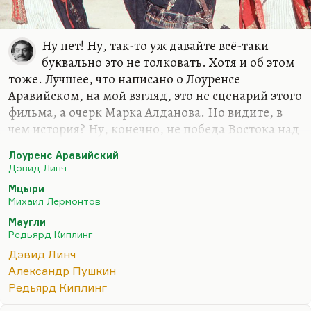
Ну нет! Ну, так-то уж давайте всё-таки
буквально это не толковать. Хотя и об этом
тоже. Лучшее, что написано о Лоуренсе
Аравийском, на мой взгляд, это не сценарий этого
фильма, а очерк Марка Алданова. Но видите, в
чем история? Ну, конечно, не победа Востока над
Западом, а скорее такое киплингианское
Лоуренс Аравийский
взаимное обогащение, слияние.
Дэвид Линч
Видите ли, это сложная тема, но британское
Мцыри
отношение к Востоку гораздо шире, чем
Михаил Лермонтов
колониалистское. Вот о Моэме много вопросов —
Маугли
ну, в связи с тем, что я «Эшендена» упоминал, его
Редьярд Киплинг
цикл, и так далее. Это не просто колонизация, это
Дэвид Линч
не презрение колонизатора, это не высокомерие.
Александр Пушкин
Это даже не конфликт технократической
Редьярд Киплинг
культуры с культурой, так сказать (чтобы не