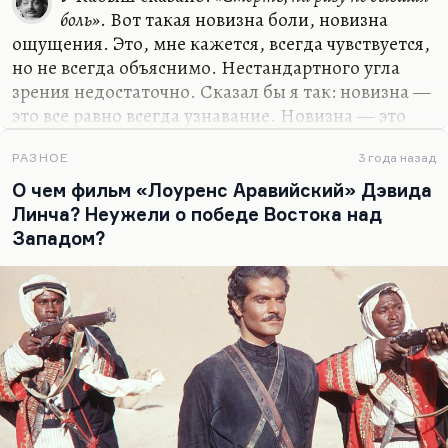
боль»
. Вот такая новизна боли, новизна
ощущения. Это, мне кажется, всегда чувствуется,
но не всегда объяснимо. Нестандартного угла
зрения недостаточно. Сказал бы я так: новизна —
это все равно всегда узнавание. Новизна — это
когда вы узнаете что-то, давно вам известно, но
то, в чем вы никогда себе не признавались.
РАЗНОЕ
3 года назад
Человек может оценить только то, что он уже
О чем фильм «Лоуренс Аравийский» Дэвида
знает, что он чувствует интуитивно. И все
Линча? Неужели о победе Востока над
религиозные откровения, которые люди
Западом?
переживали, всегда были отзвуком изначально
присущего нам чувства бога. Мы всегда знали, что
бог есть, но тут он как-то вдруг убеждались, что
он на лицо. Это как Руссо в «Исповеди», идет и
получает известие о том, что…