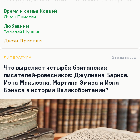
модерна, потому что более модернистской
Время и семья Конвей
книги, чем «Конец главы», я просто не встречал;
Джон Пристли
там есть очень архаическая форма и абсолютно
Любавины
модернистская идея.
Василий Шукшин
Но что касается проблемы Пристли. Пристли —
Джон Пристли
он самый младший из этих отпрысков
замечательных, последний из «птенцов гнезда
ЛИТЕРАТУРА
2 года назад
Диккенса». Он — такая своего рода тень Шоу как
Что выделяет четырёх британских
драматург, но нельзя отрицать его
писателей-ровесников: Джулиана Барнса,
великолепного, несравненного
Иэна Макьюэна, Мартина Эмиса и Иэна
драматургического мастерства. Прежде всего
Бэнкса в истории Великобритании?
это…