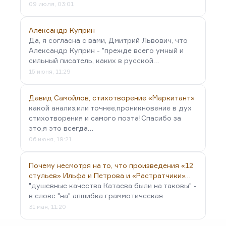
09 июля, 03:01
Александр Куприн
Да, я согласна с вами, Дмитрий Львович, что
Александр Куприн - "прежде всего умный и
сильный писатель, каких в русской…
15 июня, 11:29
Давид Самойлов, стихотворение «Маркитант»
какой анализ,или точнее,проникновение в дух
стихотворения и самого поэта!Спасибо за
это,я это всегда…
06 июня, 19:21
Почему несмотря на то, что произведения «12
стульев» Ильфа и Петрова и «Растратчики»…
"душевные качества Катаева были на таковы" -
в слове "на" апшибка граммотическая
31 мая, 11:20