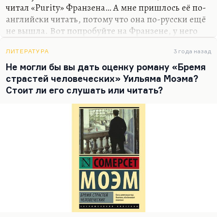
каждом шагу. И, конечно, Диккенс не реалист.
читал «Purity» Франзена… А мне пришлось её по-
Господи боже мой, ну…
английски читать, потому что она по-русски ещё
не вышла. Вот попробуйте на Франзене, у него
язык хороший. Очень неплохой, кстати говоря,
был язык у Гарднера («Никелевая гора» и прочее).
ЛИТЕРАТУРА
3 года назад
Как мне кажется, очень неплохой был язык у
Не могли бы вы дать оценку роману «Бремя
Гэддиса, просто замечательный.
страстей человеческих» Уильяма Моэма?
Стоит ли его слушать или читать?