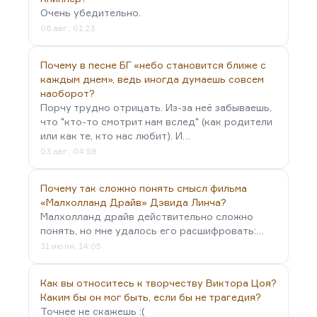
Очень убедительно.
06 авг., 01:23
Почему в песне БГ «небо становится ближе с
каждым днем», ведь иногда думаешь совсем
наоборот?
Порчу трудно отрицать. Из-за неё забываешь,
что "кто-то смотрит нам вслед" (как родители
или как те, кто нас любит). И…
03 авг., 04:58
Почему так сложно понять смысл фильма
«Малхолланд Драйв» Дэвида Линча?
Малхолланд драйв действительно сложно
понять, но мне удалось его расшифровать:…
31 июля, 14:05
Как вы относитесь к творчеству Виктора Цоя?
Каким бы он мог быть, если бы не трагедия?
Точнее не скажешь :(