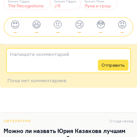
Уильям Гэддис
Уильям Гэддис
Уильям Моэм
The Recognitions
J R
Луна и грош
😍
😆
🤨
😢
😳
😡
—
—
—
—
—
—
Напишите комментарий
Отправить
Пока нет комментариев
ЛИТЕРАТУРА
3 года назад
Можно ли назвать Юрия Казакова лучшим