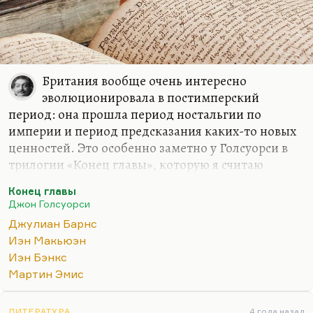
Британия вообще очень интересно
эволюционировала в постимперский
период: она прошла период ностальгии по
империи и период предсказания каких-то новых
ценностей. Это особенно заметно у Голсуорси в
трилогии «Конец главы», которую я считаю
лучшим его произведением. Он там говорит:
Конец главы
«Нам надо взять лучшее от старой Британии и
Джон Голсуорси
построить что-то новое».
Мне кажется, что
Джулиан Барнс
перечисленные авторы (прежде всего, конечно,
Иэн Макьюэн
Макьюэн) взяли от старой Британии лучшее, а
Иэн Бэнкс
именно — этическую определённость, строгость
Мартин Эмис
этического кодекса. У них нет
постмодернистского релятивизма и
ЛИТЕРАТУРА
4 года назад