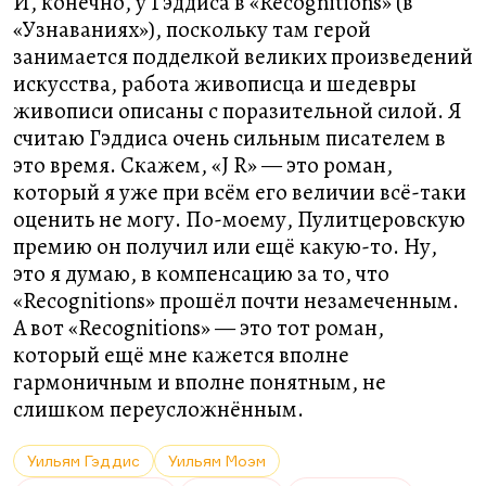
И, конечно, у Гэддиса в «Recognitions» (в
«Узнаваниях»), поскольку там герой
занимается подделкой великих произведений
искусства, работа живописца и шедевры
живописи описаны с поразительной силой. Я
считаю Гэддиса очень сильным писателем в
это время. Скажем, «J R» — это роман,
который я уже при всём его величии всё-таки
оценить не могу. По-моему, Пулитцеровскую
премию он получил или ещё какую-то. Ну,
это я думаю, в компенсацию за то, что
«Recognitions» прошёл почти незамеченным.
А вот «Recognitions» — это тот роман,
который ещё мне кажется вполне
гармоничным и вполне понятным, не
слишком переусложнённым.
Уильям Гэддис
Уильям Моэм