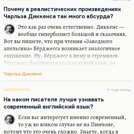
постмодернистской относительности.
Почему в реалистических произведениях
Вот этого морального релятивизма нет в текстах
Чарльза Диккенса так много абсурда?
Эмиса, как и в текстах его…
Это как раз очень естественно. Диккенс —
вообще гиперболист большой и сказочник.
Вот вы пишете, что при чтении «Заводного
апельсина» Бёрджесса возникает аналогичное
ощущение. Ну, Бёрджесс к нему и стремился.
Бёрджесс фактически создал новый язык, на
котором Алекс думает, с огромными
Чарльз Диккенс
заимствованиями русизмов (что Кормильцев
переводил, кстати говоря, как тюркизмы, чтобы
подчеркнуть их экзотичность): все эти «stari
ЛИТЕРАТУРА
4 года назад
kashka», «молоко с ножами» и «всякий прочий
На каком писателе лучше узнавать
kal», если вы помните. Конечно, такая
современный английский язык?
гиперболизация реальности, её сознательное
Если вас интересует именно современный,
сведение к гротеску входят в художественную
то уж во всяком случае не на Пинчоне,
задачу. У Диккенса эта гиперболизация на
потому что это очень сложно. Знаете, когда я