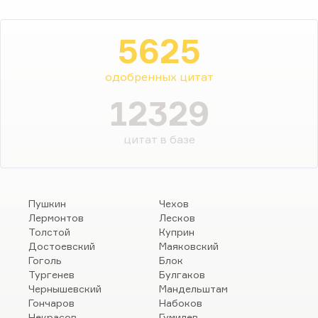
5625
одобренных цитат
12329
цитат в базе
Пушкин
Чехов
Лермонтов
Лесков
Толстой
Куприн
Достоевский
Маяковский
Гоголь
Блок
Тургенев
Булгаков
Чернышевский
Мандельштам
Гончаров
Набоков
Некрасов
Гумилев