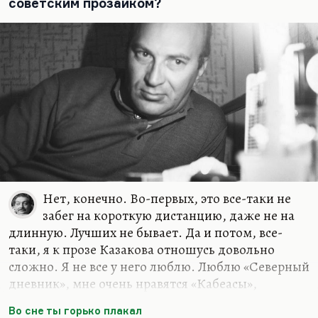
советским прозаиком?
Нет, конечно. Во-первых, это все-таки не
забег на короткую дистанцию, даже не на
длинную. Лучших не бывает. Да и потом, все-
таки, я к прозе Казакова отношусь довольно
сложно. Я не все у него люблю. Люблю «Северный
дневник», мне очень нравятся «Кабеасы»,
которых выделял, кстати говоря, и Мамлеев. Мне
Во сне ты горько плакал
чрезвычайно симпатичен его поздний рассказ