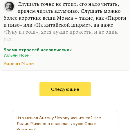
Слушать точно не стоит, его надо читать,
причем читать вдумчиво. Слушать можно
более короткие вещи Моэма – такие, как «Пироги
и пиво» или «На китайской ширме», да даже
«Луну и грош», хотя лучше прочесть, и не один
раз.
Но «Бремя» – это огромный роман с большим
Бремя страстей человеческих
количеством линий, с точными и глубокими
Уильям Моэм
афоризмами, которые надо читать очень
Уильям Моэм
вдумчиво. Я люблю этот роман, и образ Милдред
Роджерс кажется мне убедительным. Настолько
убедительным, что одна моя девушка, долго
любимая, но очень легкая на измену, когда
Следующие
прочитала «Бремя», сказала:
«Ну это прямо обо
мне».
Далеко же заходи самокритика у человека,
если он способен узнать себя в этой
отталкивающей героине – бледно-зеленом…
Кто мешал Антону Чехову жениться? Чем
Лидия Мизинова оказалась хуже Ольги
Книппер?