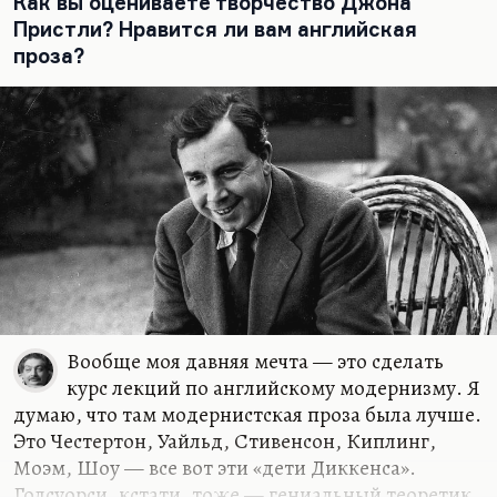
Как вы оцениваете творчество Джона
начала века: Захер-Мазох, Майринк, Кафка,
Пристли? Нравится ли вам английская
Перуц, Цвейг, Лем. В частности Гашек, Чапек —
проза?
великих, по-моему,…
Вообще моя давняя мечта — это сделать
курс лекций по английскому модернизму. Я
думаю, что там модернистская проза была лучше.
Это Честертон, Уайльд, Стивенсон, Киплинг,
Моэм, Шоу — все вот эти «дети Диккенса».
Голсуорси, кстати, тоже — гениальный теоретик