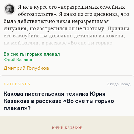
общем, не косил под Бунина, условно говоря.
Я не в курсе его «неразрешимых семейных
Новелла Казакова, рассказ Казакова…
обстоятельств». Я знаю из его дневника, что
была действительно некая неразрешимая
ситуация, но застрелился он не поэтому. Причина
его самоубийства довольно детально изложена,
на мой взгляд, в рассказе «Во сне ты горько
плакал» Юрия Казакова, который об этом и
Во сне ты горько плакал
написан и который мне представляется лучшим
Юрий Казаков
из поздних казаковских рассказов, да их и
Дмитрий Голубков
немного. Там вообще ощущение некоторого
тупика, в который зашла вся русская мысль и
русская жизнь середины 70-х. Что касается
ЛИТЕРАТУРА
3 года назад
Голубкова, то он был человек очень чуткий, очень
Какова писательская техника Юрия
глубокий, вдумчивый, и, конечно, он чувствовал,
Казакова в рассказе «Во сне ты горько
я думаю, он чувствовал нарастающее одиночество
плакал»?
— и литературное, и человеческое. Я думаю, он…