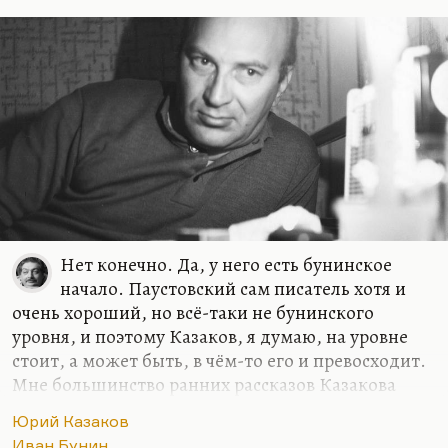
Нет конечно. Да, у него есть бунинское
начало. Паустовский сам писатель хотя и
очень хороший, но всё-таки не бунинского
уровня, и поэтому Казаков, я думаю, на уровне
стоит, а может быть, в чём-то его и превосходит.
Мне большинство ранних рассказов Казакова
(«Голубое и зелёное», «Некрасивая», «Северный
Юрий Казаков
дневник») скучноваты, потому что это такая
Иван Бунин