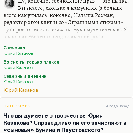
Ну, конечно, соблюдение прав — это пытка.
Вы знаете, сколько я намучился (а больше
всего намучилась, конечно, Наташа Розман,
редактор этой книги) со «Страшными стихами»,
тут просто, можно сказать, мука мученическая. Я
знаю о достаточно неоднозначной роли
Владимира Глоцера в защите нескольких поэтов.
Свечечка
Вот я, скажем, собирался издать сборник Вадима
Юрий Казаков
Антонова, узнал, что права каким-то образом
Во сне ты горько плакал
оказались у Глоцера. Тогда книгу издать не
Юрий Казаков
удалось. А сейчас, после его смерти, я даже не
Северный дневник
знаю, кто правообладатель.
Юрий Казаков
Вообще ревнивое отношение наследников к
Юрий Казаков
использованию чужих текстов, особенно
посмертному, естественно, хотя и при жизни
ЛИТЕРАТУРА
4 года назад
очень многие охраняют своих кумиров,— это, мне
Что вы думаете о творчестве Юрия
кажется,…
Казакова? Справедливо ли его зачисляют в
«сыновья» Бунина и Паустовского?