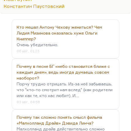
советская проза с подтекстом, а такой тогда было
Константин Паустовский
довольно много. Мне нравятся у него поздние
вещи — «Свечечка» и, конечно, гениальный
рассказ памяти Дмитрия Голубкова «Во сне ты
Кто мешал Антону Чехову жениться? Чем
горько плакал». Знаете, когда Казаков бросил
Лидия Мизинова оказалась хуже Ольги
писать, когда он писал по большому и серьёзному
Книппер?
рассказу в два-три года, вот тут появилось нечто
Очень убедительно.
гениальное, настоящее. Я, кстати,…
06 авг., 01:23
Почему в песне БГ «небо становится ближе с
каждым днем», ведь иногда думаешь совсем
наоборот?
Порчу трудно отрицать. Из-за неё забываешь,
что "кто-то смотрит нам вслед" (как родители
или как те, кто нас любит). И…
03 авг., 04:58
Почему так сложно понять смысл фильма
«Малхолланд Драйв» Дэвида Линча?
Малхолланд драйв действительно сложно