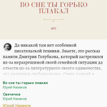
Да никакой там нет особенной
писательской техники. Знаете, это рассказ
памяти Дмитрия Голубкова, который застрелился
из-за неразрешимой своей семейной ситуации да
отчасти из-за литературного своего одиночества,
его дневники опубликованы. Очень тонкий и
трогательный человек, я любил, кстати, его стихи
Во сне ты горько плакал
и прозу детскую. Он замечательный был
Юрий Казаков
писатель, а то, что Казаков по нем так скорбел…
Свечечка
Понимаете, в чем здесь писательская техника?
Юрий Казаков
Это соотнесение судьбы погибшего друга,
Юрий Казаков