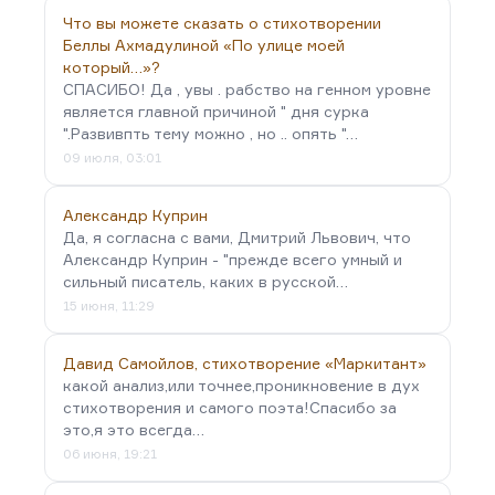
Что вы можете сказать о стихотворении
Беллы Ахмадулиной «По улице моей
который…»?
СПАСИБО! Да , увы . рабство на генном уровне
является главной причиной " дня сурка
".Развивпть тему можно , но .. опять "…
09 июля, 03:01
Александр Куприн
Да, я согласна с вами, Дмитрий Львович, что
Александр Куприн - "прежде всего умный и
сильный писатель, каких в русской…
15 июня, 11:29
Давид Самойлов, стихотворение «Маркитант»
какой анализ,или точнее,проникновение в дух
стихотворения и самого поэта!Спасибо за
это,я это всегда…
06 июня, 19:21