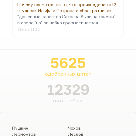
Почему несмотря на то, что произведения «12
стульев» Ильфа и Петрова и «Растратчики»…
"душевные качества Катаева были на таковы" -
в слове "на" апшибка граммотическая
31 мая, 11:20
5625
одобренных цитат
12329
цитат в базе
Пушкин
Чехов
Лермонтов
Лесков