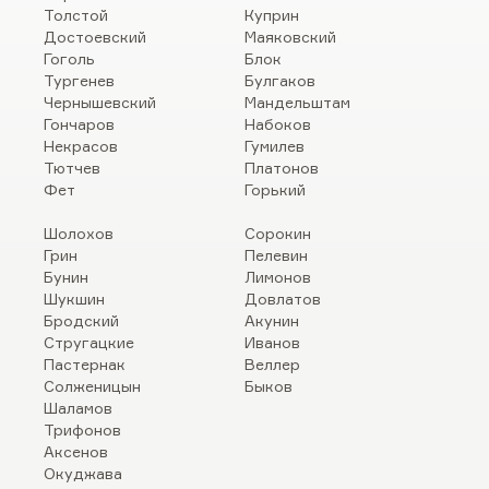
Толстой
Куприн
Достоевский
Маяковский
Гоголь
Блок
Тургенев
Булгаков
Чернышевский
Мандельштам
Гончаров
Набоков
Некрасов
Гумилев
Тютчев
Платонов
Фет
Горький
Шолохов
Сорокин
Грин
Пелевин
Бунин
Лимонов
Шукшин
Довлатов
Бродский
Акунин
Стругацкие
Иванов
Пастернак
Веллер
Солженицын
Быков
Шаламов
Трифонов
Аксенов
Окуджава