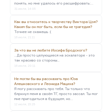
понять, но мне удалось его расшифровать:…
31 июля, 14:05
Как вы относитесь к творчеству Виктора Цоя?
Каким бы он мог быть, если бы не трагедия?
Точнее не скажешь :(
16 июля, 21:11
За что вы не любите Иосифа Бродского?
...Да просто целующиеся на эскалаторе - это
так красиво со стороны...
16 июля, 20:11
Не могли бы вы рассказать про Юза
Алешковского и Леонида Мациха?
Я могу рассказать про тебя. Ты только что
блркнул меня в своём ТГ, просто зассал. Ты мог
мне пригодиться в будущем, но…
12 июля, 15:25