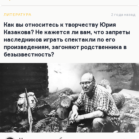
застрелившегося на подмосковной даче, с
собственным тупиком. Два последних рассказа
Казакова — «Свечечка» и «Во сне ты горько
ЛИТЕРАТУРА
2 года назад
плакал» — это, по сути, такая автоэпитафия. Вот
Как вы относитесь к творчеству Юрия
и весь прием — соотнесение собственной судьбы
Казакова? Не кажется ли вам, что запреты
с…
наследников играть спектакли по его
произведениям, загоняют родственника в
безызвестность?