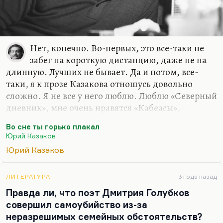
Нет, конечно. Во-первых, это все-таки не
забег на короткую дистанцию, даже не на
длинную. Лучших не бывает. Да и потом, все-
таки, я к прозе Казакова отношусь довольно
сложно. Я не все у него люблю. Люблю «Северный
дневник», мне очень нравятся «Кабеасы»,
которых выделял, кстати говоря, и Мамлеев. Мне
Во сне ты горько плакал
чрезвычайно симпатичен его поздний рассказ
Юрий Казаков
«Свечечка», меня совершенно потрясает рассказ
Юрий Казаков
«Во сне ты горько плакал», гениальный, на мой
вкус.
ЛИТЕРАТУРА
3 года назад
Но многие более ранние рассказы, типа
Правда ли, что поэт Дмитрия Голубков
«Голубого и зеленого» или «Некрасивой», вот
совершил самоубийство из-за
этого «Осень в дубовых лесах», самого
неразрешимых семейных обстоятельств?
знаменитого, – это, в общем, не Бунин. Да и он, в