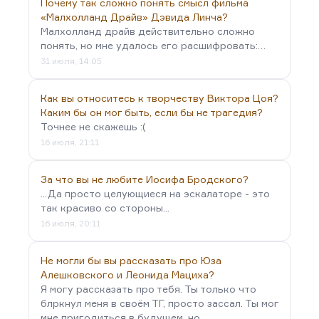
Почему так сложно понять смысл фильма
«Малхолланд Драйв» Дэвида Линча?
Малхолланд драйв действительно сложно
понять, но мне удалось его расшифровать:…
31 июля, 14:05
Как вы относитесь к творчеству Виктора Цоя?
Каким бы он мог быть, если бы не трагедия?
Точнее не скажешь :(
16 июля, 21:11
За что вы не любите Иосифа Бродского?
...Да просто целующиеся на эскалаторе - это
так красиво со стороны...
16 июля, 20:11
Не могли бы вы рассказать про Юза
Алешковского и Леонида Мациха?
Я могу рассказать про тебя. Ты только что
блркнул меня в своём ТГ, просто зассал. Ты мог
мне пригодиться в будущем, но…