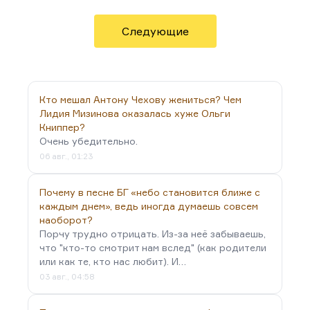
на внутреннем протесте. Либо в условиях
умеренного, неприхотливого, но все-таки
Следующие
комфорта. Мне, в общем, не нравится, когда меня
отвлекают.
Марихуана – дело не в пропаганде наркотиков.
Но марихуана меняет характер мышления. Она
Кто мешал Антону Чехову жениться? Чем
заметно снижает вашу собственную критичность.
Лидия Мизинова оказалась хуже Ольги
Книппер?
И при таком подходе, мне кажется, даже в…
Очень убедительно.
06 авг., 01:23
Почему в песне БГ «небо становится ближе с
каждым днем», ведь иногда думаешь совсем
наоборот?
Порчу трудно отрицать. Из-за неё забываешь,
что "кто-то смотрит нам вслед" (как родители
или как те, кто нас любит). И…
03 авг., 04:58