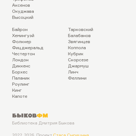
Аксенов
Окуджава
Высоцкий
Байрон
Тарковский
Хемингуэй
Балабанов
Фолкнер
Звягинцев
Фицджеральд
Коппола
Честертон
Кубрик
Лондон
Скорсезе
Диккенс
Джармуш
Борхес
Линч
Паланик
Феллини
Роулинг
Кинг
Капоте
Быков
ФМ
Библиотека Дмитрия Быкова
2022..2026. Проект
Стаса Сырицына