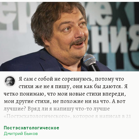
которых я находил не эхо, а именно гениальный
ответ, додумывание такое.
Иной раз Катька что-нибудь такое скажет, и
жить хочется. Что-нибудь…
Я сам с собой не соревнуюсь, потому что
стихи же не я пишу, они как бы даются. Я
четко понимаю, что мои новые стихи впереди,
мои другие стихи, не похожие ни на что. А вот
лучшие? Вряд ли я напишу что-то лучше
«Постэсхатологического», которое я написал в 21
год («Наше свято место отныне пусто…»), вряд ли
Постэсхатологическое
я напишу что-то лучше «Пятнадцатой баллады»
Дмитрий Быков
(«Если б был я Дэн Браун…») или моего самого