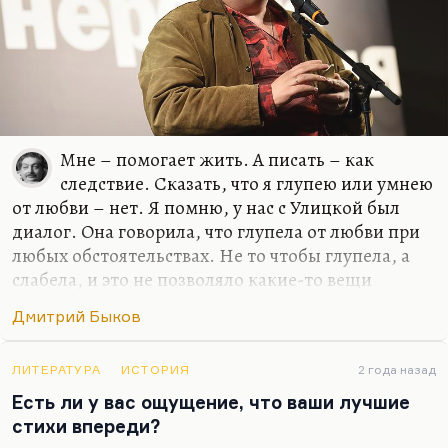
Откуда это? Но рифма очень хорошая, забавно.
Вообще, стихи, как учил нас Лосев, лучше всего
сочиняются в первый…
Мне – помогает жить. А писать – как
следствие. Сказать, что я глупею или умнею
от любви – нет. Я помню, у нас с Улицкой был
диалог. Она говорила, что глупела от любви при
любых обстоятельствах. Не то чтобы глупела, а
слабела, и это не позволяло какие-то вещи
додумывать и договаривать до конца. Но у меня
Дмитрий Быков
все-таки этого нет, для меня любовь – это формат
общения. И всегда так получилось, если искать
какую-то общую черту у моих жен или тех
ЛИТЕРАТУРА
ИСТОРИЯ
2 года назад
женщин, с которыми у меня были долгие и
Есть ли у вас ощущение, что ваши лучшие
счастливые отношения, – это были женщины, с
стихи впереди?
которыми мне нравилось разговаривать, в