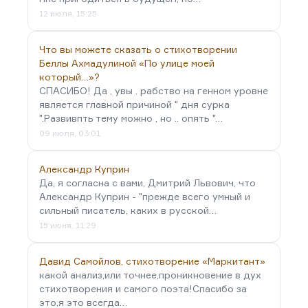
12 июля, 15:25
Что вы можете сказать о стихотворении
Беллы Ахмадулиной «По улице моей
который…»?
СПАСИБО! Да , увы . рабство на генном уровне
является главной причиной " дня сурка
".Развивпть тему можно , но .. опять "…
09 июля, 03:01
Александр Куприн
Да, я согласна с вами, Дмитрий Львович, что
Александр Куприн - "прежде всего умный и
сильный писатель, каких в русской…
15 июня, 11:29
Давид Самойлов, стихотворение «Маркитант»
какой анализ,или точнее,проникновение в дух
стихотворения и самого поэта!Спасибо за
это,я это всегда…