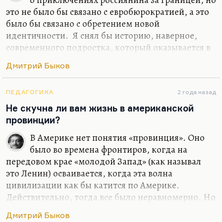
это не было бы связано с евробюрократией, а это
было бы связано с обретением новой
идентичности. Я снял бы историю, наверное,
современного подростка, который оказывается в
трудном классе и пытается в нем завоевать,
Дмитрий Быков
отвоевать себе место. И я, наверное, снял бы
хорошую любовную историю… Я не вижу, к
сожалению, любовных историй в современной
ПЕДАГОГИКА
2 года назад
России в современном кино. Понимаете, всех
Не скучна ли вам жизнь в американской
ведь обычно занимает история гендерной
провинции?
идентичности, которая, по-моему, совсем
В Америке нет понятия «провинция». Оно
неинтересна. Людей занимает проблема как
было во времена фронтиров, когда на
совместить, условно говоря, секс и отношения.
передовом крае «молодой Запад» (как называл
Как в «Интиме», например: возможен ли секс
это Ленин) осваивается, когда эта волна
без…
цивилизации как бы катится по Америке.
Действительно, тогда все было неравномерно. Но
на самом деле, вот сейчас я живу в местности
Дмитрий Быков
примерно сельской. Стоит проехать три минуты,