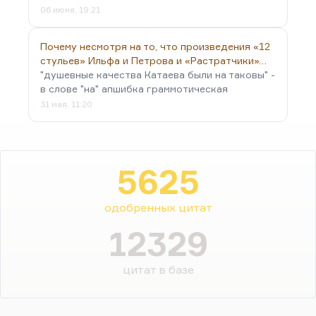
06 июня, 19:21
Почему несмотря на то, что произведения «12
стульев» Ильфа и Петрова и «Растратчики»…
"душевные качества Катаева были на таковы" -
в слове "на" апшибка граммотическая
31 мая, 11:20
5625
одобренных цитат
12329
цитат в базе