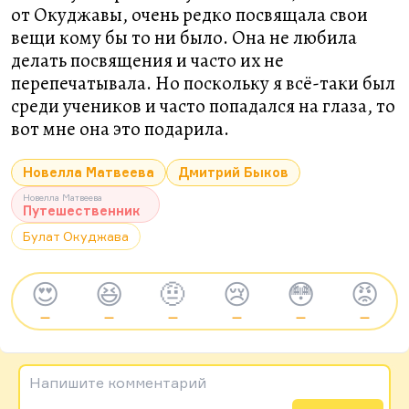
от Окуджавы, очень редко посвящала свои
вещи кому бы то ни было. Она не любила
делать посвящения и часто их не
перепечатывала. Но поскольку я всё-таки был
среди учеников и часто попадался на глаза, то
вот мне она это подарила.
Новелла Матвеева
Дмитрий Быков
Новелла Матвеева
Путешественник
Булат Окуджава
😍
😆
🤨
😢
😳
😡
—
—
—
—
—
—
Напишите комментарий