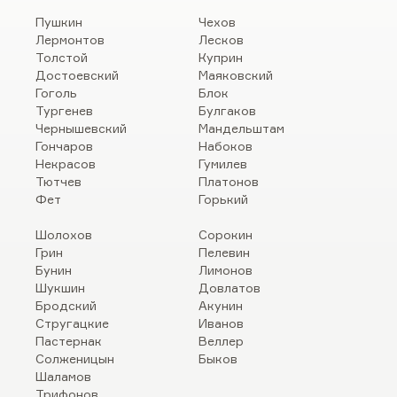
Пушкин
Чехов
Лермонтов
Лесков
Толстой
Куприн
Достоевский
Маяковский
Гоголь
Блок
Тургенев
Булгаков
Чернышевский
Мандельштам
Гончаров
Набоков
Некрасов
Гумилев
Тютчев
Платонов
Фет
Горький
Шолохов
Сорокин
Грин
Пелевин
Бунин
Лимонов
Шукшин
Довлатов
Бродский
Акунин
Стругацкие
Иванов
Пастернак
Веллер
Солженицын
Быков
Шаламов
Трифонов