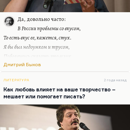
Да, довольно часто:
В России проблемы со вкусом,
То есть вкус ее, кажется, стух.
Я бы был недоумком и трусом,
Побоявшись сказать это вслух.
Вот проснулся и записал. Я сделал из этого
Дмитрий Быков
стихотворение. Иногда это совершенно какие-то
полубредовые, но, может быть, гениальные
ЛИТЕРАТУРА
2 года назад
озарения:
Как любовь влияет на ваше творчество –
Мы делаем чаши, но чаши не цель;
мешает или помогает писать?
Учил же нас Кроули, тот, что Алистер,
Что вся наша жизнь – бесконечная щель,
В которую чаша должна провалиться.