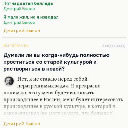
Пятнадцатая баллада
любимого стихотворения – «Сказки о рыбаке и
Дмитрий Быков
рыбке»… Вообще, лучшее стихотворение мое
Я мало жил, но я изведал
звучит так:
Дмитрий Быков
Я мало жил, но я изведал
Дмитрий Быков
И тьму, и свет.
Небесной Родины я не предал –
ЛИТЕРАТУРА
2 года назад
Думали ли вы когда-нибудь полностью
Что нет, то нет.
проститься со старой культурой и
Земную предал неоднократно,
раствориться в новой?
И…
Нет, я не ставлю перед собой
неразрешимых задач. Я прекрасно
понимаю, что у меня будет волновать
происходящее в России, меня будет интересовать
происходящее в русской культуре, в которой я
какое-никакое (не могу сказать, что большое)
место все-таки занимаю. Какое-то занимаю,
Дмитрий Быков
безусловно. Сужу я об этом прежде всего по