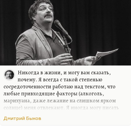
(хотя это нельзя назвать попсой). Вот ушел со
сцены Валерий Леонтьев. Сделал такое…
Никогда в жизни, и могу вам сказать,
почему. Я всегда с такой степенью
сосредоточенности работаю над текстом, что
любые привходящие факторы (алкоголь,
марихуана, даже лежание на слишком ярком
солнце) меня отвлекают. Я иногда могу писать
стихи в совершенно не располагающей к этому
Дмитрий Быков
обстановке, как было в армии. Там с какой-то
дополнительной силой вырывалось, может быть,