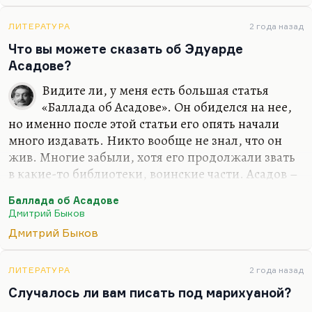
реакции на меня американских друзей –
студентов, славистов. Так что нет, я не думал
ЛИТЕРАТУРА
2 года назад
бросить то, что я там прожил и то, что я там
Что вы можете сказать об Эдуарде
видел и сделал. Иной вопрос, что писать по-
Асадове?
английски я, конечно, буду. От этого никуда не
Видите ли, у меня есть большая статья
денешься. Писание на английском делает речь
«Баллада об Асадове». Он обиделся на нее,
более четкой. Переводить с английского я буду
но именно после этой статьи его опять начали
много. Вот «Март» переведу Кунищака, буду
много издавать. Никто вообще не знал, что он
«Сорделло» заканчивать. Конечно, я…
жив. Многие забыли, хотя его продолжали звать
в какие-то библиотеки, воинские части. Асадов –
значительное литературное явление. Это поэзия
Баллада об Асадове
для советского нижнего этажа среднего класса.
Дмитрий Быков
Этим людям нужна своя поэзия. Это поэтическая
Дмитрий Быков
поп-культура, не лишенная ни морали, ни
сюжетного чувства, ни формальных интересных
находок. Безусловно, это важный человек.
ЛИТЕРАТУРА
2 года назад
Понимаете, в Советском Союзе была довольно
Случалось ли вам писать под марихуаной?
интеллигентная, довольно культурная попса