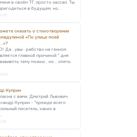
меня в своём ТГ, просто зассал. Ты
пригодиться в будущем, но…
5:25
можете сказать о стихотворении
хмадулиной «По улице моей
…»?
 Да , увы . рабство на генном
вляется главной причиной " дня
Развивпть тему можно , но .. опять
03:01
др Куприн
гласна с вами, Дмитрий Львович,
сандр Куприн - "прежде всего
сильный писатель, каких в
…
1:29