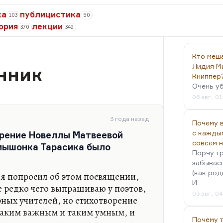
ка
публицистика
103
50
ория
лекции
370
349
Кто меш
Лидия М
нник
Книппер
Очень у
06 авг., 01
3 года назад
Почему в
с кажды
орение Новеллы Матвеевой
совсем 
мышонка Тарасика было
Порчу тр
забываеш
(как род
о я попросил об этом посвящении,
И…
 редко чего выпрашиваю у поэтов,
03 авг., 0
рных учителей, но стихотворение
таким важным и таким умным, и
Почему 