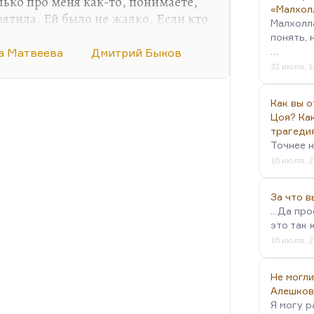
лько про меня как-то, понимаете,
«Малхол
вятила. Ей было не жалко. Если кто
Малхолл
понять, 
…
а Матвеева
Дмитрий Быков
31 июля, 1
к,
Как вы о
Цоя? Как
трагеди
й,
Точнее н
16 июля, 2
За что 
...Да пр
это так 
16 июля, 2
Не могли
Алешков
Я могу р