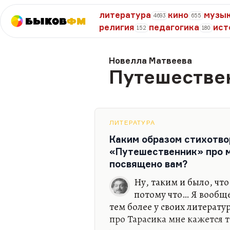
литература
кино
музы
4693
655
Быков
ФМ
религия
педагогика
ист
152
180
Новелла Матвеева
Путешестве
ЛИТЕРАТУРА
Каким образом стихотв
«Путешественник» про 
посвящено вам?
Ну, таким и было, чт
потому что… Я вообще
тем более у своих литерату
про Тарасика мне кажется 