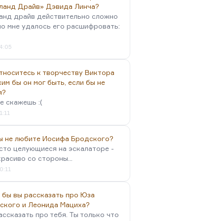
ланд Драйв» Дэвида Линча?
анд драйв действительно сложно
но мне удалось его расшифровать:
4:05
тноситесь к творчеству Виктора
им бы он мог быть, если бы не
я?
е скажешь :(
1:11
вы не любите Иосифа Бродского?
осто целующиеся на эскалаторе -
красиво со стороны...
0:11
 бы вы рассказать про Юза
ского и Леонида Мациха?
ассказать про тебя. Ты только что