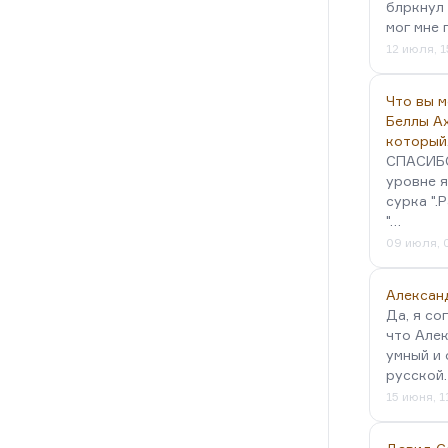
блркнул 
мог мне 
12 июля, 1
Что вы 
Беллы А
который
СПАСИБО!
уровне я
сурка ".
"…
09 июля, 
Алексан
Да, я со
что Алек
умный и 
русской
15 июня, 1