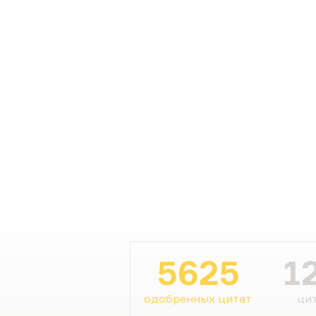
5625
1
одобренных цитат
цит