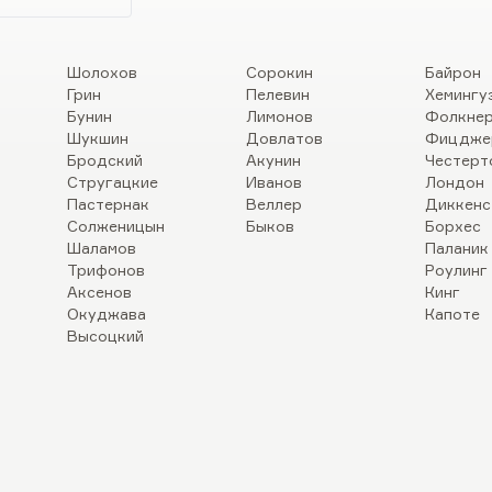
Шолохов
Сорокин
Байрон
Грин
Пелевин
Хемингу
Бунин
Лимонов
Фолкне
Шукшин
Довлатов
Фицдже
Бродский
Акунин
Честерт
Стругацкие
Иванов
Лондон
Пастернак
Веллер
Диккенс
Солженицын
Быков
Борхес
Шаламов
Паланик
Трифонов
Роулинг
Аксенов
Кинг
Окуджава
Капоте
Высоцкий