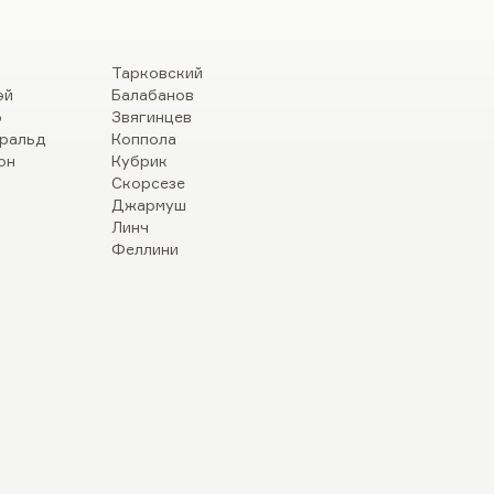
Тарковский
эй
Балабанов
р
Звягинцев
ральд
Коппола
он
Кубрик
Скорсезе
Джармуш
Линч
Феллини