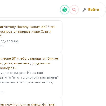
Войти
ал Антону Чехову жениться? Чем
изинова оказалась хуже Ольги
?
бедительно.
:23
 песне БГ «небо становится ближе
м днем», ведь иногда думаешь
наоборот?
удно отрицать. Из-за неё
ь, что "кто-то смотрит нам вслед"
ители или как те, кто нас любит).
4:58
так сложно понять смысл фильма