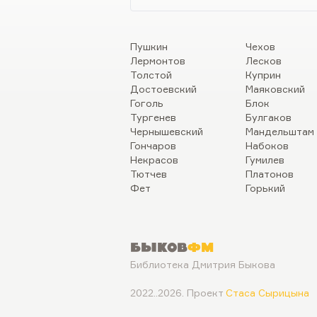
Пушкин
Чехов
Лермонтов
Лесков
Толстой
Куприн
Достоевский
Маяковский
Гоголь
Блок
Тургенев
Булгаков
Чернышевский
Мандельштам
Гончаров
Набоков
Некрасов
Гумилев
Тютчев
Платонов
Фет
Горький
Быков
ФМ
Библиотека Дмитрия Быкова
2022..2026. Проект
Стаса Сырицына