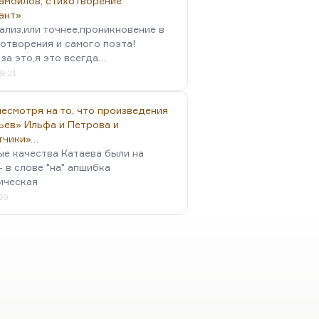
амойлов, стихотворение
ант»
ализ,или точнее,проникновение в
отворения и самого поэта!
за это,я это всегда…
9:21
есмотря на то, что произведения
ьев» Ильфа и Петрова и
тчики»…
ые качества Катаева были на
- в слове "на" апшибка
ическая
:20