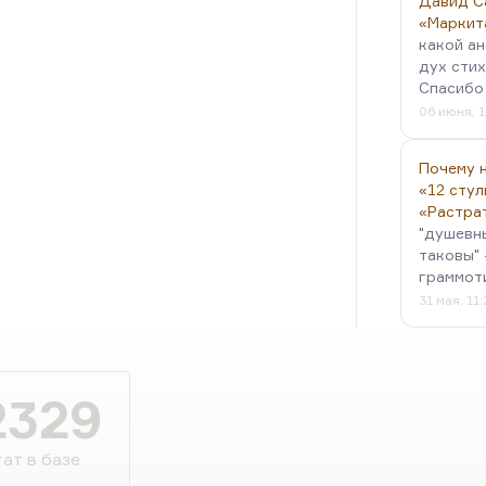
Давид С
«Маркит
какой ан
дух стих
Спасибо 
06 июня, 1
Почему н
«12 стул
«Растра
"душевн
таковы" 
граммот
31 мая, 11
2329
ат в базе