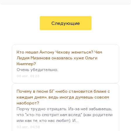
И тьму, и свет.
Небесной Родины я не предал –
Что нет, то нет.
Следующие
Земную предал неоднократно,
И…
Кто мешал Антону Чехову жениться? Чем
Лидия Мизинова оказалась хуже Ольги
Книппер?
Очень убедительно.
06 авг., 01:23
Почему в песне БГ «небо становится ближе с
каждым днем», ведь иногда думаешь совсем
наоборот?
Порчу трудно отрицать. Из-за неё забываешь,
что "кто-то смотрит нам вслед" (как родители
или как те, кто нас любит). И…
03 авг., 04:58