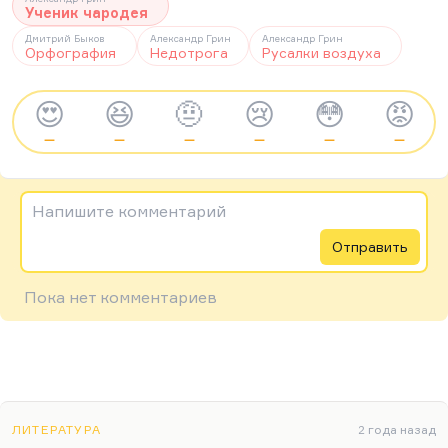
Ученик чародея
Дмитрий Быков
Александр Грин
Александр Грин
Орфография
Недотрога
Русалки воздуха
😍
😆
🤨
😢
😳
😡
—
—
—
—
—
—
Напишите комментарий
Отправить
Пока нет комментариев
ЛИТЕРАТУРА
2 года назад