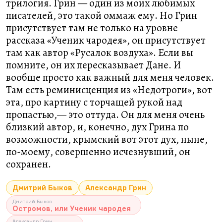
трилогия. Грин — один из моих любимых
писателей, это такой оммаж ему. Но Грин
присутствует там не только на уровне
рассказа «Ученик чародея», он присутствует
там как автор «Русалок воздуха». Если вы
помните, он их пересказывает Дане. И
вообще просто как важный для меня человек.
Там есть реминисценция из «Недотроги», вот
эта, про картину с торчащей рукой над
пропастью,— это оттуда. Он для меня очень
близкий автор, и, конечно, дух Грина по
возможности, крымский вот этот дух, ныне,
по-моему, совершенно исчезнувший, он
сохранен.
Дмитрий Быков
Александр Грин
Дмитрий Быков
Остромов, или Ученик чародея
Александр Грин