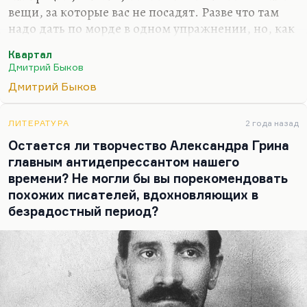
вещи, за которые вас не посадят. Разве что там
надо дать по морде в одном упражнении, но, как
выясняется в конце, давать не надо. «Квартал»
Квартал
ведь проходится с единственной целью –
Дмитрий Быков
вырваться из привычных связей.
Дмитрий Быков
Я совершенно не скрываю: я могу сказать, по
какому принципу построены все эти упражнения.
ЛИТЕРАТУРА
2 года назад
Надо вырвать себя из паутины ложных связей, из
Остается ли творчество Александра Грина
цепочек ложных долгов, из обязательств, из
главным антидепрессантом нашего
квазиважных дел. «Квартал» превращает вашу
времени? Не могли бы вы порекомендовать
жизнь на время в тотальный разрыв. Причем
похожих писателей, вдохновляющих в
«Квартал» можно проходить с женой, с…
безрадостный период?