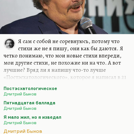
Я сам с собой не соревнуюсь, потому что
стихи же не я пишу, они как бы даются. Я
четко понимаю, что мои новые стихи впереди,
мои другие стихи, не похожие ни на что. А вот
лучшие? Вряд ли я напишу что-то лучше
«Постэсхатологического», которое я написал в 21
год («Наше свято место отныне пусто…»), вряд ли
Постэсхатологическое
я напишу что-то лучше «Пятнадцатой баллады»
Дмитрий Быков
(«Если б был я Дэн Браун…») или моего самого
Пятнадцатая баллада
любимого стихотворения – «Сказки о рыбаке и
Дмитрий Быков
рыбке»… Вообще, лучшее стихотворение мое
Я мало жил, но я изведал
звучит так:
Дмитрий Быков
Я мало жил, но я изведал
Дмитрий Быков