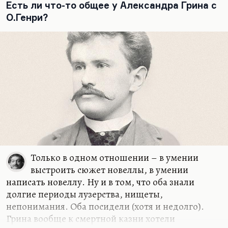
России в современном кино. Понимаете, всех
Есть ли что-то общее у Александра Грина с
ведь обычно занимает история гендерной
О.Генри?
идентичности, которая, по-моему, совсем
неинтересна. Людей занимает проблема как
совместить, условно говоря, секс и отношения.
Как в «Интиме», например: возможен ли секс
без…
Только в одном отношении – в умении
выстроить сюжет новеллы, в умении
написать новеллу. Ну и в том, что оба знали
долгие периоды лузерства, нищеты,
непонимания. Оба посидели (хотя и недолго).
Грина вообще к смертной казни хотели