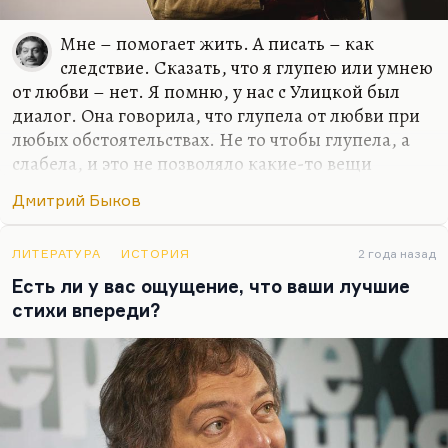
Мне – помогает жить. А писать – как
следствие. Сказать, что я глупею или умнею
от любви – нет. Я помню, у нас с Улицкой был
диалог. Она говорила, что глупела от любви при
любых обстоятельствах. Не то чтобы глупела, а
слабела, и это не позволяло какие-то вещи
додумывать и договаривать до конца. Но у меня
Дмитрий Быков
все-таки этого нет, для меня любовь – это формат
общения. И всегда так получилось, если искать
какую-то общую черту у моих жен или тех
ЛИТЕРАТУРА
ИСТОРИЯ
2 года назад
женщин, с которыми у меня были долгие и
Есть ли у вас ощущение, что ваши лучшие
счастливые отношения, – это были женщины, с
стихи впереди?
которыми мне нравилось разговаривать, в
которых я находил не эхо, а именно гениальный
ответ, додумывание такое.
Иной раз Катька что-нибудь такое скажет, и
жить хочется. Что-нибудь…