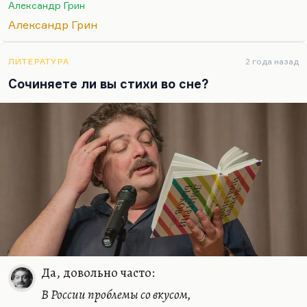
Александр Грин
Значит, у Грина есть гениальные рассказы,
Александр Грин
гениальные завязки, которые слабо развязаны.
Самый канонический…
ЛИТЕРАТУРА
2 года назад
Сочиняете ли вы стихи во сне?
Да, довольно часто:
В России проблемы со вкусом,