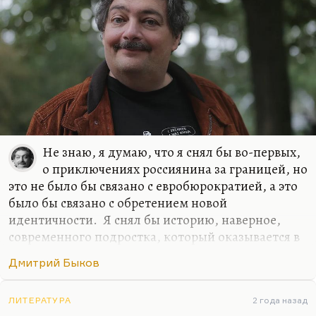
писать…
Не знаю, я думаю, что я снял бы во-первых,
о приключениях россиянина за границей, но
это не было бы связано с евробюрократией, а это
было бы связано с обретением новой
идентичности. Я снял бы историю, наверное,
современного подростка, который оказывается в
трудном классе и пытается в нем завоевать,
Дмитрий Быков
отвоевать себе место. И я, наверное, снял бы
хорошую любовную историю… Я не вижу, к
сожалению, любовных историй в современной
ЛИТЕРАТУРА
2 года назад