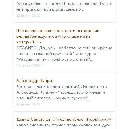
блркнул меня в своём ТГ, просто зассал. Ты мог
мне пригодиться в будущем, но…
12 июля, 15:25
Что вы можете сказать о стихотворении
Беллы Ахмадулиной «По улице моей
который…»?
СПАСИБО! Да , увы . рабство на генном уровне
является главной причиной " дня сурка
".Развивпть тему можно , но .. опять "…
09 июля, 03:01
Александр Куприн
Да, я согласна с вами, Дмитрий Львович, что
Александр Куприн - "прежде всего умный и
сильный писатель, каких в русской…
15 июня, 11:29
Давид Самойлов, стихотворение «Маркитант»
какой анализ,или точнее,проникновение в дух