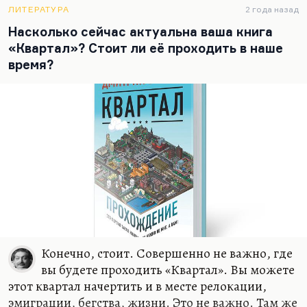
почти центре города. Соответственно, ощущения
ЛИТЕРАТУРА
2 года назад
провинции у меня нет потому, что я ведь всегда
Насколько сейчас актуальна ваша книга
жил, очень много времени проводил в Чепелеве,
«Квартал»? Стоит ли её проходить в наше
на даче своей. Или в «Березках», любимом
время?
пансионате. И у меня ровно такой же пейзаж
здесь, ровно с теми же грибами. Но проблема в
том, что до Чепелева час ехать, а иногда и два, в
пробках. А…
Конечно, стоит. Совершенно не важно, где
вы будете проходить «Квартал». Вы можете
этот квартал начертить и в месте релокации,
эмиграции, бегства, жизни. Это не важно. Там же