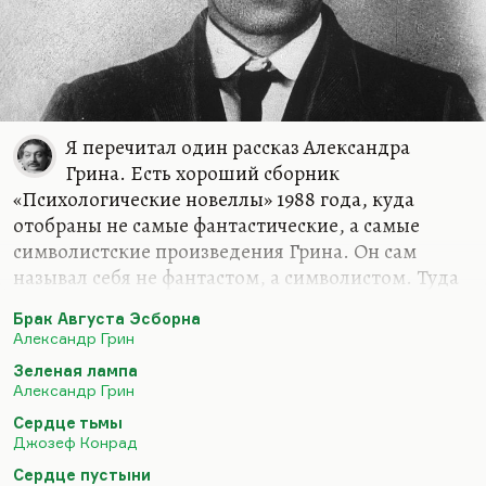
Я перечитал один рассказ Александра
Грина. Есть хороший сборник
«Психологические новеллы» 1988 года, куда
отобраны не самые фантастические, а самые
символистские произведения Грина. Он сам
называл себя не фантастом, а символистом. Туда
отобраны самые парадоксальные тексты, типа
Брак Августа Эсборна
«Брака Августа Эсборна». И вот там есть такой
Александр Грин
рассказ, совершенно я его не помнил. Может
Зеленая лампа
быть, я его не читал вовсе. «Элда и Анготэя». Этот
Александр Грин
рассказ меня потряс абсолютно, меня глубоко
Сердце тьмы
перепахал. Я мог бы в порядке эксперимента
Джозеф Конрад
рассказать его завязку, чтобы посмотреть, как вы
Сердце пустыни
будете его продолжать.