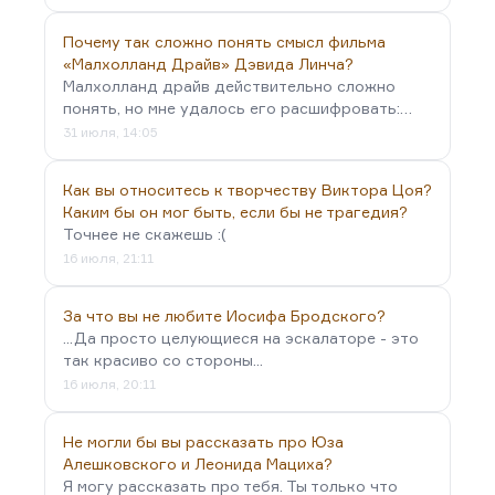
Почему так сложно понять смысл фильма
«Малхолланд Драйв» Дэвида Линча?
Малхолланд драйв действительно сложно
понять, но мне удалось его расшифровать:…
31 июля, 14:05
Как вы относитесь к творчеству Виктора Цоя?
Каким бы он мог быть, если бы не трагедия?
Точнее не скажешь :(
16 июля, 21:11
За что вы не любите Иосифа Бродского?
...Да просто целующиеся на эскалаторе - это
так красиво со стороны...
16 июля, 20:11
Не могли бы вы рассказать про Юза
Алешковского и Леонида Мациха?
Я могу рассказать про тебя. Ты только что