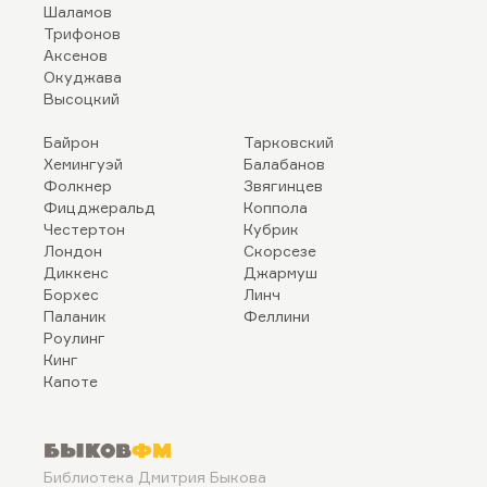
Шаламов
Трифонов
Аксенов
Окуджава
Высоцкий
Байрон
Тарковский
Хемингуэй
Балабанов
Фолкнер
Звягинцев
Фицджеральд
Коппола
Честертон
Кубрик
Лондон
Скорсезе
Диккенс
Джармуш
Борхес
Линч
Паланик
Феллини
Роулинг
Кинг
Капоте
Быков
ФМ
Библиотека Дмитрия Быкова