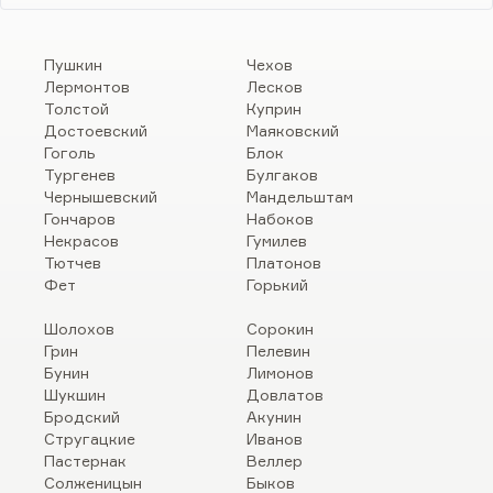
Пушкин
Чехов
Лермонтов
Лесков
Толстой
Куприн
Достоевский
Маяковский
Гоголь
Блок
Тургенев
Булгаков
Чернышевский
Мандельштам
Гончаров
Набоков
Некрасов
Гумилев
Тютчев
Платонов
Фет
Горький
Шолохов
Сорокин
Грин
Пелевин
Бунин
Лимонов
Шукшин
Довлатов
Бродский
Акунин
Стругацкие
Иванов
Пастернак
Веллер
Солженицын
Быков