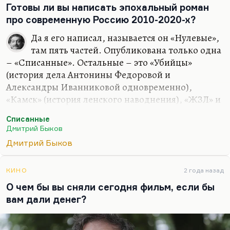
Готовы ли вы написать эпохальный роман
про современную Россию 2010-2020-х?
Да я его написал, называется он «Нулевые»,
там пять частей. Опубликована только одна
– «Списанные». Остальные – это «Убийцы»
(история дела Антонины Федоровой и
Александры Иванниковой одновременно),
«Камск» (история ленского наводнения), «ЖЗЛ» и
«Американец» (история того же героя Сергея
Списанные
Свиридова, который возвращается из
Дмитрий Быков
эмиграции). Десять-пятнадцать лет нам
Дмитрий Быков
происходит действие. Но я не хочу его печатать;
более того, я не уверен, что его надо печатать.
КИНО
2 года назад
Понимаете, в чем дело? Писать эпохальный
О чем бы вы сняли сегодня фильм, если бы
роман хорошо, когда есть эпохальное время на
вам дали денег?
дворе. Сегодня это не тот жанр, в котором надо
выступать. Мне вообще кажется, что время
эпических романов закончилось. Сегодня надо