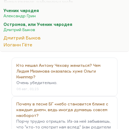
Бурно краток, избыточно щедр,
Нищий век, ученик чародея
Ученик чародея
Вызвал ад из клокочущих недр
Александр Грин
И глядит на него, холодея.
Остромов, или Ученик чародея
Дмитрий Быков
Ну, в том смысле, что Серебряный век — ученик
чародея. А в «Остромове» просто сама ситуация,
Дмитрий Быков
что Даня учится у шарлатана и становится
Иоганн Гёте
полубогом неожиданно, вот эта коллизия меня
привлекала. Но параллелей никаких с гетовской
балладой здесь нет.
Кто мешал Антону Чехову жениться? Чем
Лидия Мизинова оказалась хуже Ольги
Книппер?
Очень убедительно.
06 авг., 01:23
Почему в песне БГ «небо становится ближе с
каждым днем», ведь иногда думаешь совсем
наоборот?
Порчу трудно отрицать. Из-за неё забываешь,
что "кто-то смотрит нам вслед" (как родители