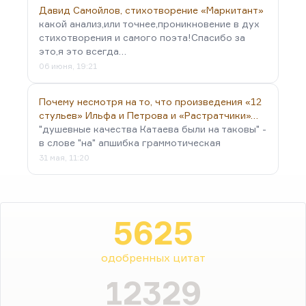
Давид Самойлов, стихотворение «Маркитант»
какой анализ,или точнее,проникновение в дух
стихотворения и самого поэта!Спасибо за
это,я это всегда…
06 июня, 19:21
Почему несмотря на то, что произведения «12
стульев» Ильфа и Петрова и «Растратчики»…
"душевные качества Катаева были на таковы" -
в слове "на" апшибка граммотическая
31 мая, 11:20
5625
одобренных цитат
12329