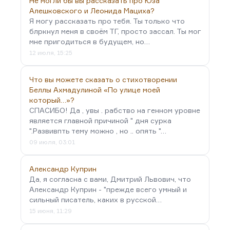
Не могли бы вы рассказать про Юза
Алешковского и Леонида Мациха?
Я могу рассказать про тебя. Ты только что
блркнул меня в своём ТГ, просто зассал. Ты мог
мне пригодиться в будущем, но…
12 июля, 15:25
Что вы можете сказать о стихотворении
Беллы Ахмадулиной «По улице моей
который…»?
СПАСИБО! Да , увы . рабство на генном уровне
является главной причиной " дня сурка
".Развивпть тему можно , но .. опять "…
09 июля, 03:01
Александр Куприн
Да, я согласна с вами, Дмитрий Львович, что
Александр Куприн - "прежде всего умный и
сильный писатель, каких в русской…
15 июня, 11:29