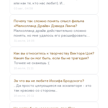
или как те, кто нас любит). И…
03 авг., 04:58
Почему так сложно понять смысл фильма
«Малхолланд Драйв» Дэвида Линча?
Малхолланд драйв действительно сложно
понять, но мне удалось его расшифровать:…
31 июля, 14:05
Как вы относитесь к творчеству Виктора Цоя?
Каким бы он мог быть, если бы не трагедия?
Точнее не скажешь :(
16 июля, 21:11
За что вы не любите Иосифа Бродского?
...Да просто целующиеся на эскалаторе - это
так красиво со стороны...
16 июля, 20:11