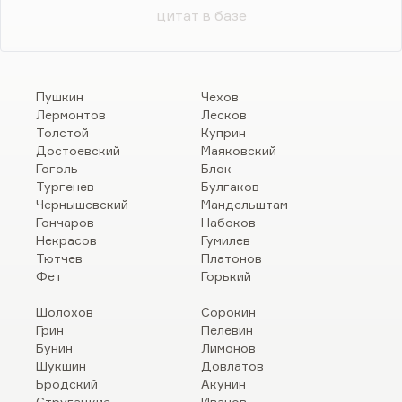
цитат в базе
Пушкин
Чехов
Лермонтов
Лесков
Толстой
Куприн
Достоевский
Маяковский
Гоголь
Блок
Тургенев
Булгаков
Чернышевский
Мандельштам
Гончаров
Набоков
Некрасов
Гумилев
Тютчев
Платонов
Фет
Горький
Шолохов
Сорокин
Грин
Пелевин
Бунин
Лимонов
Шукшин
Довлатов
Бродский
Акунин
Стругацкие
Иванов