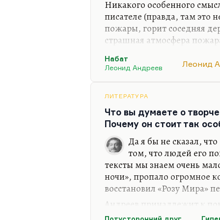
Никакого особенного смысла
писателе (правда, там это 
пожары, горит соседняя д
страшная атмосфера пожара
лирический герой (или авто
Набат
появляется высокий тощий 
Леонид 
Леонид Андреев
начинает произносить:
«Бам
андреевски, написано. Чело
перенял эту тревогу и стал
ЛИТЕРАТУРА
становится вечным спутник
Что вы думаете о творч
это такая метафора…
Почему он стоит так ос
Да я бы не сказал, чт
том, что людей его по
тексты мы знаем очень мал
ночи», пропало огромное к
восстановил «Розу Мира» п
Андреев принадлежит к пок
выбито (он участвовал в вой
Потусторонний друг
Гипе