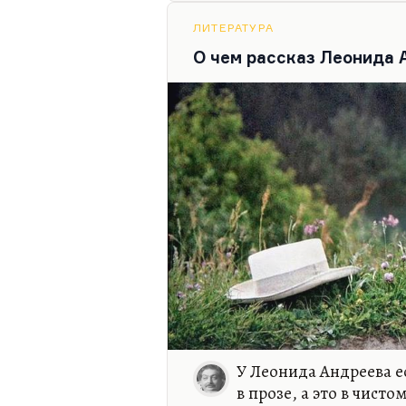
предъявлять претензии к «
ЛИТЕРАТУРА
проходим сейчас в рамках у
О чем рассказ Леонида 
колледже в теме «Тюрьма, 
У Леонида Андреева е
в прозе, а это в чисто