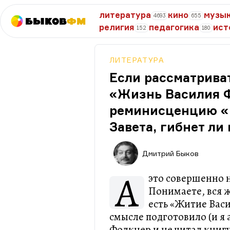
литература
кино
музы
4693
655
Быков
ФМ
религия
педагогика
ист
152
180
ЛИТЕРАТУРА
Если рассматрива
«Жизнь Василия 
реминисценцию «
Завета, гибнет ли
Дмитрий Быков
А
это совершенно 
Понимаете, вся ж
есть «Житие Вас
смысле подготовило (и я 
Фолкнер и не читал книгу