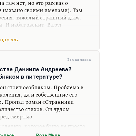
 там нет, но это рассказ о
не названо своими именами). Там
еревня, тяжелый страшный дым,
. И набат звенит. Вдруг
р) видит, как рядом с ним
человек, который тоже, как набат,
Андреев
-бам-бам!»
. Это очень страшно, по-
век, который увлекся тревогой,
 по-набатному орать. И он
3 года назад
ом главного героя. Может быть,
естве Даниила Андреева?
обняком в литературе?
о он стоит особняком. Проблема в
коления, да и собственные его
о. Пропал роман «Странники
оличество стихов. Он чудом
еред смертью.
олению, которое было не просто
не и мог много раз не вернуться
р-пэон
Роза Мира