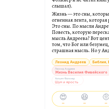
слышал).
Жизнь — это сны, которы
огненная лента, которая 
Это сны. По мысли Андре
Повесть, которую переск
мысль Андреева? Вот цен
том, что Бог или безумец
страшная мысль. Но у Ан
Леонид Андреев
Библия, 
Леонид Андреев
Жизнь Василия Фивейского
Уильям Фолкнер
Шум и ярость
😍
😆

—
—
—