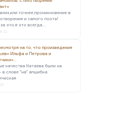
амойлов, стихотворение
ант»
ализ,или точнее,проникновение в
отворения и самого поэта!
за это,я это всегда…
9:21
есмотря на то, что произведения
ьев» Ильфа и Петрова и
тчики»…
ые качества Катаева были на
- в слове "на" апшибка
ическая
:20