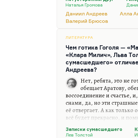
оттуда), но к поколению, к
Наталья Громова
Дани
ровесник Благининой, он р
Даниил Андреев
Алла А
Штейнберга. Это поколение
Валерий Брюсов
сидело, либо молчало и пис
самое удивительное, что ко
ЛИТЕРАТУРА
метафизики вот этой, из ко
Чем готика Гоголя — «Ма
«Клара Милич», Льва То
сумасшедшего» отличае
Андреева?
Нет, ребята, это не г
обещает Аратову, обе
воссоединение и счастье, 
снами, да, но эти страшные
её отвергает. А как только 
всё будет прекрасно, и пом
которой, собственно, Арат
Записки сумасшедшего
К
«Майскую ночь». Конечно, 
Лев Толстой
И