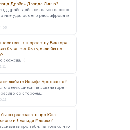
ланд Драйв» Дэвида Линча?
анд драйв действительно сложно
но мне удалось его расшифровать:
4:05
тноситесь к творчеству Виктора
им бы он мог быть, если бы не
я?
е скажешь :(
1:11
вы не любите Иосифа Бродского?
осто целующиеся на эскалаторе -
красиво со стороны...
0:11
 бы вы рассказать про Юза
ского и Леонида Мациха?
ассказать про тебя. Ты только что