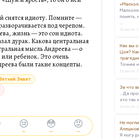
«Малхол
Малхолл
й снятся идиоту. Помните —
понять, 
…
разворачивается под черепом.
31 июля, 1
ева, жизнь — это сон идиота.
азал дурак. Какова центральная
Как вы о
тральная мысль Андреева — о
Цоя? Как
, или ребенок. Это очень
трагеди
дреева были такие концепты.
Точнее н
16 июля, 2
Ветхий Завет
За что 
...Да пр
это так 
16 июля, 2

😢
😳
😡
Не могли
Алешков
—
—
—
Я могу р