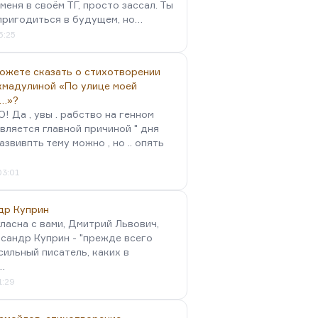
меня в своём ТГ, просто зассал. Ты
пригодиться в будущем, но…
5:25
можете сказать о стихотворении
хмадулиной «По улице моей
…»?
 Да , увы . рабство на генном
вляется главной причиной " дня
Развивпть тему можно , но .. опять
03:01
др Куприн
гласна с вами, Дмитрий Львович,
сандр Куприн - "прежде всего
сильный писатель, каких в
…
1:29