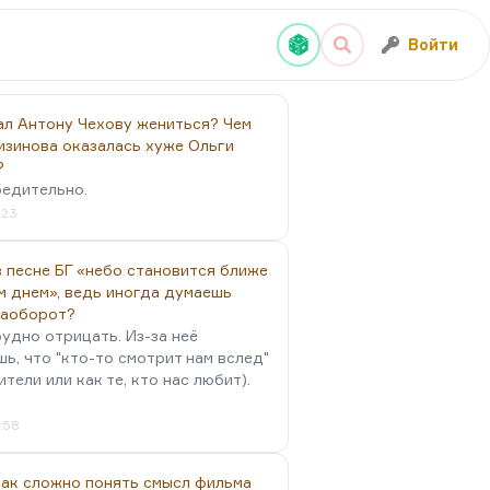
Войти
ал Антону Чехову жениться? Чем
изинова оказалась хуже Ольги
?
бедительно.
:23
 песне БГ «небо становится ближе
м днем», ведь иногда думаешь
наоборот?
удно отрицать. Из-за неё
ь, что "кто-то смотрит нам вслед"
ители или как те, кто нас любит).
4:58
так сложно понять смысл фильма