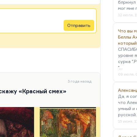
блркнул 
мог мне 
12 июля, 1
Отправить
Что вы 
Беллы А
который
СПАСИБО!
уровне я
сурка ".
"…
09 июля, 
3 года назад
Алексан
сскажу «Красный смех»
Да, я со
что Алек
умный и 
русской
15 июня, 1