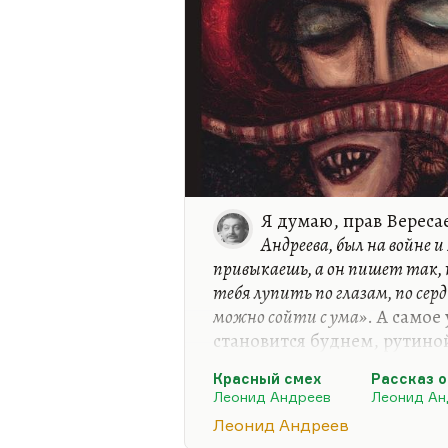
Я думаю, прав Вереса
Андреева, был на войне и
привыкаешь, а он пишет так,
тебя лупить по глазам, по серд
можно сойти с ума»
. А самое
становится буднем, рутино
Но сам рассказ очень тала
Красный смех
Рассказ 
Андреев очень талантливый
Леонид Андреев
Леонид Ан
писатель. Достоверен он или
Леонид Андреев
можно спорить о «Рассказе