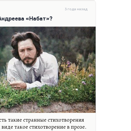
Моим запискам», мы их как раз
3 года назад
ниверситетского курса в Бард-
Андреева «Набат»?
ссылка и…
сть такие странные стихотворения
м виде такое стихотворение в прозе.