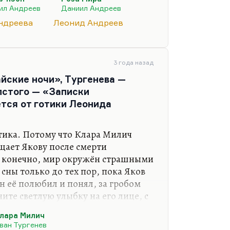
оторому грубо заткнули рот. Он
ил Андреев
Даниил Андреев
овесник Тарковского и
ндреева
Леонид Андреев
 было загнано в переводы, либо
ало всю жизнь в стол. Поэтому
нтекст андреевского творчества,
3 года назад
торой, на мой…
йские ночи», Тургенева —
лстого — «Записки
тся от готики Леонида
отика. Потому что Клара Милич
щает Якову после смерти
и, конечно, мир окружён страшными
 сны только до тех пор, пока Яков
он её полюбил и понял, за гробом
ните светлую улыбку на его лице, с
ов умирает. Потом вспомним
лара Милич
мир Гоголя страшный мир, и в
ван Тургенев