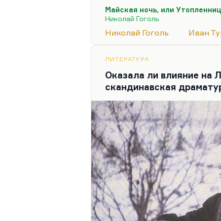
конце концов Гоголь в этот
Майская ночь, или Утопленни
мести бог всё-таки носител
Николай Гоголь
«Страшна казнь, тобой выду
Николай Гоголь
Иван Ту
будет покоя, пока враг твой
носитель справедливости, а
ЛИТЕРАТУРА
Оказала ли влияние на 
скандинавская драмату