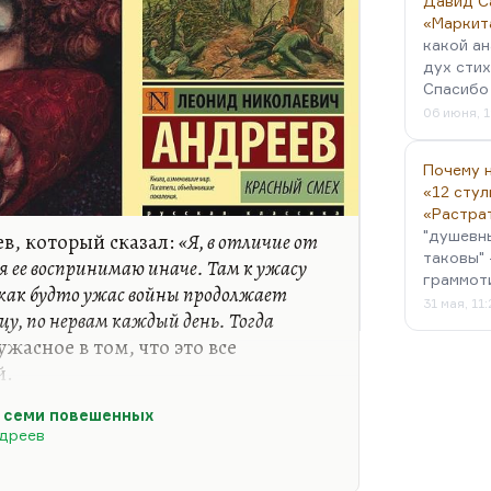
Давид С
«Маркит
какой ан
дух стих
Спасибо 
06 июня, 1
Почему н
«12 стул
«Растра
"душевн
ев, который сказал:
«Я, в отличие от
таковы" 
 я ее воспринимаю иначе. Там к ужасу
граммот
 как будто ужас войны продолжает
31 мая, 11
цу, по нервам каждый день. Тогда
 ужасное в том, что это все
й.
нтливый. Понимаете, какая вещь?
о семи повешенных
. Он ослепительно талантливый
дреев
 нет, есть ли у него вкус или такт,
 о семи повешенных», можно