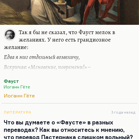
Так я бы не сказал, что Фауст мелок в
желаниях. У него есть грандиозное
желание:
Едва я миг отдельный возвеличу,
Вскричав: «Мгновение, повремени!» –
Все кончено, и я твоя добыча,
Фауст
И мне спасенья нет из западни.
Иоганн Гёте
Тогда вступает в силу наша сделка,
Иоганн Гёте
Тогда ты волен, – я закабален.
ЛИТЕРАТУРА
3 года назад
Тогда пусть станет часовая стрелка,
Что вы думаете о «Фаусте» в разных
По мне раздастся похоронный звон.
переводах? Как вы относитесь к мнению,
Иными словами, когда я почувствую
что перевод Пастернака слишком вольный?