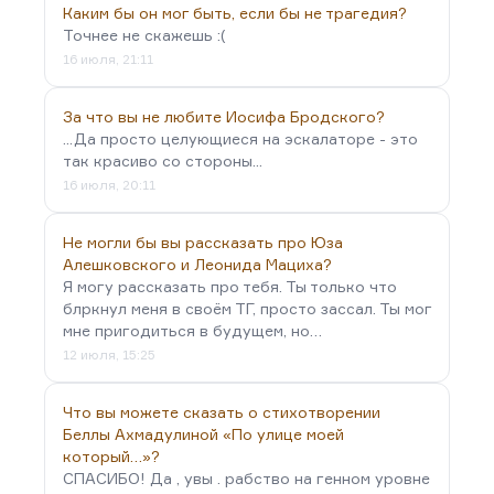
Каким бы он мог быть, если бы не трагедия?
Точнее не скажешь :(
16 июля, 21:11
За что вы не любите Иосифа Бродского?
...Да просто целующиеся на эскалаторе - это
так красиво со стороны...
16 июля, 20:11
Не могли бы вы рассказать про Юза
Алешковского и Леонида Мациха?
Я могу рассказать про тебя. Ты только что
блркнул меня в своём ТГ, просто зассал. Ты мог
мне пригодиться в будущем, но…
12 июля, 15:25
Что вы можете сказать о стихотворении
Беллы Ахмадулиной «По улице моей
который…»?
СПАСИБО! Да , увы . рабство на генном уровне