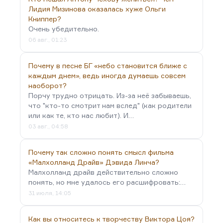
Лидия Мизинова оказалась хуже Ольги
Книппер?
Очень убедительно.
06 авг., 01:23
Почему в песне БГ «небо становится ближе с
каждым днем», ведь иногда думаешь совсем
наоборот?
Порчу трудно отрицать. Из-за неё забываешь,
что "кто-то смотрит нам вслед" (как родители
или как те, кто нас любит). И…
03 авг., 04:58
Почему так сложно понять смысл фильма
«Малхолланд Драйв» Дэвида Линча?
Малхолланд драйв действительно сложно
понять, но мне удалось его расшифровать:…
31 июля, 14:05
Как вы относитесь к творчеству Виктора Цоя?