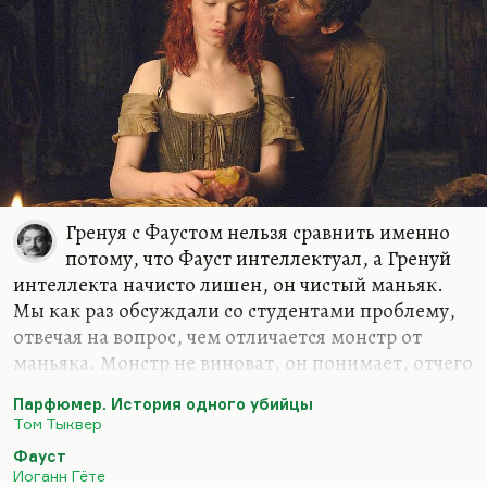
Гренуя с Фаустом нельзя сравнить именно
потому, что Фауст интеллектуал, а Гренуй
интеллекта начисто лишен, он чистый маньяк.
Мы как раз обсуждали со студентами проблему,
отвечая на вопрос, чем отличается монстр от
маньяка. Монстр не виноват, он понимает, отчего
он такой, что с ним произошло, как чудовище
Парфюмер. История одного убийцы
Франкенштейна. Мозг – такая же его жертва.
Том Тыквер
Маньяк понимает, что он делает. Более того, он
Фауст
способен дать отчет в своих действиях (как
Иоганн Гёте