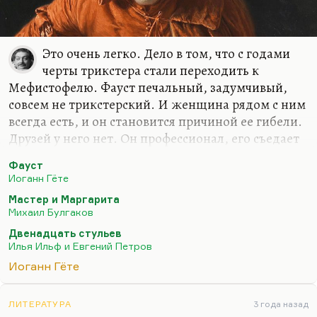
возводили неосновательно. Он байронит (в…
Это очень легко. Дело в том, что с годами
черты трикстера стали переходить к
Мефистофелю. Фауст печальный, задумчивый,
совсем не трикстерский. И женщина рядом с ним
всегда есть, и он становится причиной ее гибели.
Друзей у него нет. Он профессионал, его съедает
профессия, он выживает за счет профессии. А
Фауст
Мефистофель приобретает черты Бендера, как
Иоганн Гёте
Воланд. Воланд и есть Бендер,
Мастер и Маргарита
транспонированный в другую среду. Потому что
Михаил Булгаков
все люциферы пытаются подражать трикстерам.
Двенадцать стульев
Они хотели бы быть ими. Сатана, соблазняя
Илья Ильф и Евгений Петров
Христа, предлагал ему все, что ему нравится
Иоганн Гёте
самому – власть, чудеса, поклонение, искушение,
победы. А Христос просто говорит:
«Следуй за
мной»
ЛИТЕРАТУРА
. Или
«Отойди за меня», «Скройся за…
3 года назад