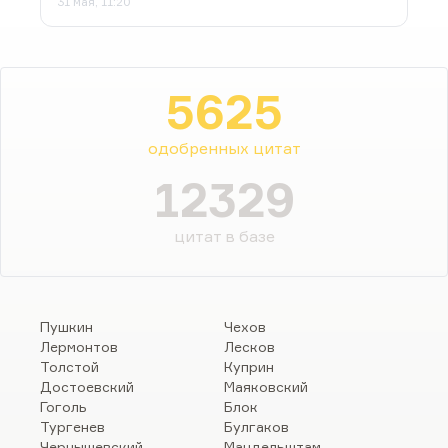
31 мая, 11:20
5625
одобренных цитат
12329
цитат в базе
Пушкин
Чехов
Лермонтов
Лесков
Толстой
Куприн
Достоевский
Маяковский
Гоголь
Блок
Тургенев
Булгаков
Чернышевский
Мандельштам