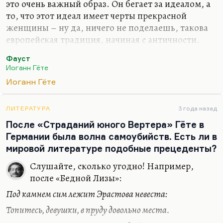
это очень важный образ. Он бегает за идеалом, а
то, что этот идеал имеет черты прекрасной
женщины – ну да, ничего не поделаешь, такова
европейская традиция, начиная с античности.
Елена, за которой бегает Фауст, никоим образом
Фауст
не предмет его вожделения, это воплощение
Иоганн Гёте
истины. И это же касается и Гретхен, которая
Иоганн Гёте
воплощение земной жизни, поэтому она и
оказалась в раю.
ЛИТЕРАТУРА
3 года назад
Что бы я делал? Вопрос, который вы задаете,
После «Страданий юного Вертера» Гёте в
сродни моему любимому вопросу из повести
Германии была волна самоубийств. Есть ли в
Куприна «Звезда Соломона»:
«У тебя было
мировой литературе подобные прецеденты?
всемогущество, а на что ты его потратил, ты, мелкий
канцелярский чиновник Цвет? Ты мог бы, дорогой друг,
Слушайте, сколько угодно! Например,
залить мир…
после «Бедной Лизы»:
Под камнем сим лежит Эрастова невеста:
Топитесь, девушки, в пруду довольно места.