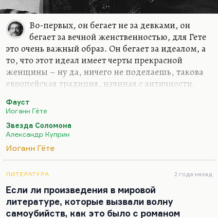
Во-первых, он бегает не за девками, он
бегает за вечной женственностью, для Гете
это очень важный образ. Он бегает за идеалом, а
то, что этот идеал имеет черты прекрасной
женщины – ну да, ничего не поделаешь, такова
европейская традиция, начиная с античности.
Елена, за которой бегает Фауст, никоим образом
Фауст
не предмет его вожделения, это воплощение
Иоганн Гёте
истины. И это же касается и Гретхен, которая
Звезда Соломона
воплощение земной жизни, поэтому она и
Александр Куприн
оказалась в раю.
Иоганн Гёте
Что бы я делал? Вопрос, который вы задаете,
сродни моему любимому вопросу из повести
ЛИТЕРАТУРА
2 года назад
Куприна «Звезда Соломона»:
«У тебя было
Если ли произведения в мировой
всемогущество, а на что ты его потратил, ты, мелкий
литературе, которые вызвали волну
канцелярский чиновник Цвет? Ты мог бы, дорогой друг,
самоубийств, как это было с романом
залить мир…