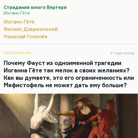
несчастной любви, причем не только среди
Страдания юного Вертера
простолюдинок (простолюдинки не читали
Иоганн Гёте
Карамзина), вполне себе имело место. Более
Иоганн Гёте
того, многие волны суицидов и вообще такого
Феликс Дзержинский
жизнестроительства в подражание литературе
Николай Гумилёв
очень характерно для Серебряного века. Сколько
народу – и об этом Леонид Мартынов пишет в
«Воздушных фрегатах» – перестрелялось после
ЛИТЕРАТУРА
2 года назад
самоубийства Отто Вейнингера. Насчет
Почему Фауст из одноименной трагедии
литературных героев – тоже бывало. Анна
Иоганна Гёте так мелок в своих желаниях?
Каренина не вызвала такой…
Как вы думаете, это его ограниченность или
Мефистофель не может дать ему больше?