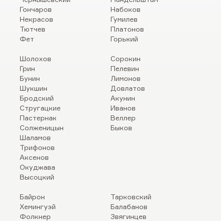
Гончаров
Набоков
Некрасов
Гумилев
Тютчев
Платонов
Фет
Горький
Шолохов
Сорокин
Грин
Пелевин
Бунин
Лимонов
Шукшин
Довлатов
Бродский
Акунин
Стругацкие
Иванов
Пастернак
Веллер
Солженицын
Быков
Шаламов
Трифонов
Аксенов
Окуджава
Высоцкий
Байрон
Тарковский
Хемингуэй
Балабанов
Фолкнер
Звягинцев