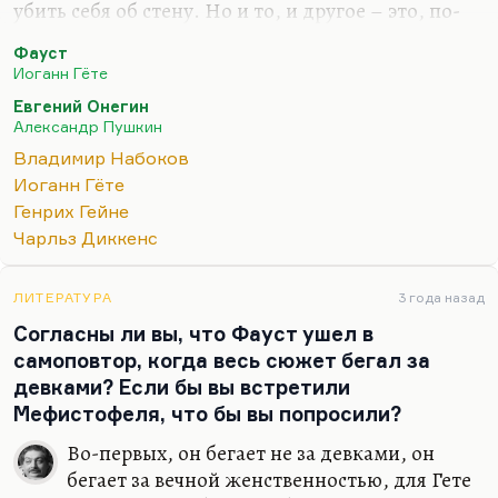
убить себя об стену. Но и то, и другое – это, по-
моему, одинаковая пошлость. А убить себя об
Фауст
стену – пошлость, по-моему, гораздо большая.
Иоганн Гёте
Я не думаю, что Набоков всерьез это говорит.
Евгений Онегин
Набоков как раз из тех русских, которые умеют
Александр Пушкин
уважать чужое. Я тут давеча для студенческих
Владимир Набоков
нужд перечитывал комментарий Набокова к
Иоганн Гёте
«Онегину». Сам перевод я не беру, перевод,
Генрих Гейне
конечно, обычный прозаический. Но
Чарльз Диккенс
комментарий гениальный. Набоков проследил и
вытащил на читательское обозрение такое
ЛИТЕРАТУРА
3 года назад
количество вкусных…
Согласны ли вы, что Фауст ушел в
самоповтор, когда весь сюжет бегал за
девками? Если бы вы встретили
Мефистофеля, что бы вы попросили?
Во-первых, он бегает не за девками, он
бегает за вечной женственностью, для Гете