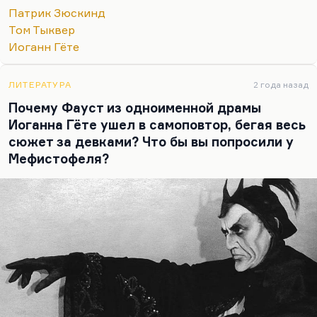
правило).
Патрик Зюскинд
Ну а что касается Гренуя, то это интуитивный
Том Тыквер
гений, стихийный, сам он запаха лишен, но
Иоганн Гёте
чувствует чужие запахи. Может, это метафора
художника, как говорят некоторые. Другие
ЛИТЕРАТУРА
2 года назад
говорят, что это эмпатия, то есть отсутствие
Почему Фауст из одноименной драмы
эмпатии. По-разному, это…
Иоганна Гёте ушел в самоповтор, бегая весь
сюжет за девками? Что бы вы попросили у
Мефистофеля?