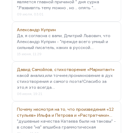
является главной причиной " дня сурка
".Развивпть тему можно , но .. опять "…
09 июля, 03:01
Александр Куприн
Да, я согласна с вами, Дмитрий Львович, что
Александр Куприн - "прежде всего умный и
сильный писатель, каких в русской…
15 июня, 11:29
Давид Самойлов, стихотворение «Маркитант»
какой анализ,или точнее,проникновение в дух
стихотворения и самого поэта!Спасибо за
это,я это всегда…
06 июня, 19:21
Почему несмотря на то, что произведения «12
стульев» Ильфа и Петрова и «Растратчики»…
"душевные качества Катаева были на таковы" -
в слове "на" апшибка граммотическая