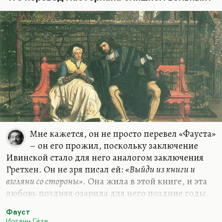
удовлетворение, когда я скажу:
«Стоп, здесь предел
моих желаний, здесь максимум моей реализации, на
большее я не способен».
Это довольно грандиозное…
Мне кажется, он не просто перевел «Фауста»
– он его прожил, поскольку заключение
Ивинской стало для него аналогом заключения
Гретхен. Он не зря писал ей:
«Выйди из книги и
взгляни со стороны»
. Она жила в этой книге, и эта
любовь поздняя озарила для него поздние годы.
Он чувствовал себя Фаустом, влюбившемся в
Фауст
Маргариту и погубившем Маргариту. Пастернак
Иоганн Гёте