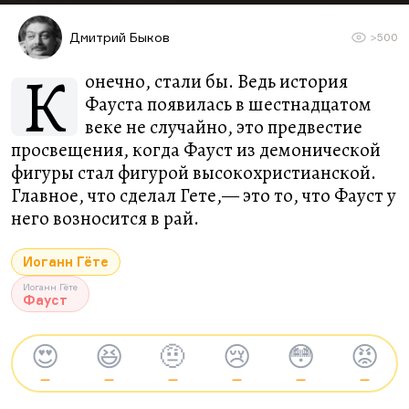
Дмитрий Быков
>500
К
онечно, стали бы. Ведь история
Фауста появилась в шестнадцатом
веке не случайно, это предвестие
просвещения, когда Фауст из демонической
фигуры стал фигурой высокохристианской.
Главное, что сделал Гете,— это то, что Фауст у
него возносится в рай.
Иоганн Гёте
Иоганн Гёте
Фауст
😍
😆
🤨
😢
😳
😡
—
—
—
—
—
—