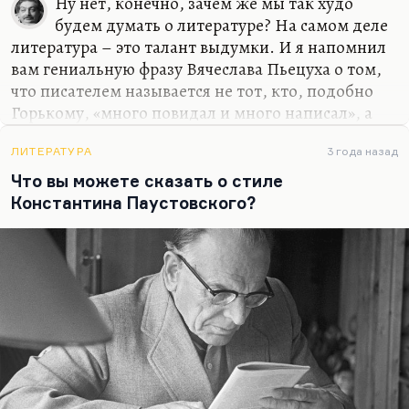
Ну нет, конечно, зачем же мы так худо
И зэк, и соглядатай –
будем думать о литературе? На самом деле
Все в…
литература – это талант выдумки. И я напомнил
вам гениальную фразу Вячеслава Пьецуха о том,
что писателем называется не тот, кто, подобно
Горькому, «много повидал и много написал», а
писателем называется тот, у кого на плечах
волшебная голова.
ЛИТЕРАТУРА
3 года назад
Что вы можете сказать о стиле
Не суммой опыта, не поверхностным интересом к
Константина Паустовского?
чужой жизни определяется писатель. Писатель
все-таки интроверт, он ведь все-таки из себя
добывает. Бывают писатели экстравертного
склада, но это все-таки редкое явление. А в
основном он, конечно, добывает из себя.
Знаменитая фраза Пастернака: «Глубже, глубже,
забирайте земляным буравом только в себя,
потому что если…