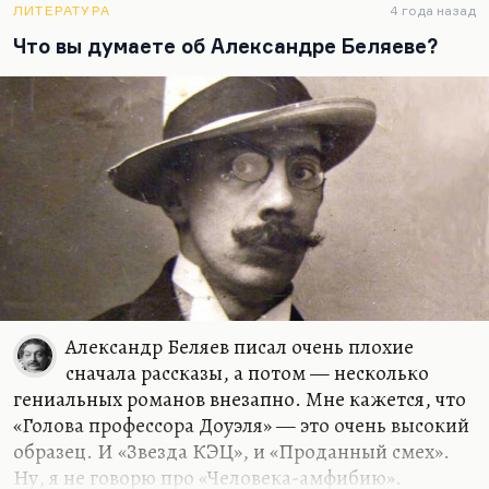
мой взгляд, наиболее успешно Маркес и вообще
ЛИТЕРАТУРА
4 года назад
латиноамериканская проза. Астуриас, конечно,
Что вы думаете об Александре Беляеве?
да.
Можно было бы назвать, наверное, из
позднейших российских… Мне наверняка кто-то
подскажет Зульфикарова, но у Зульфикарова так
искусственно это всё, такая речь неестественная
— хуже, чем у Белого. Немудрёно…
Александр Беляев писал очень плохие
сначала рассказы, а потом — несколько
гениальных романов внезапно. Мне кажется, что
«Голова профессора Доуэля» — это очень высокий
образец. И «Звезда КЭЦ», и «Проданный смех».
Ну, я не говорю про «Человека-амфибию».