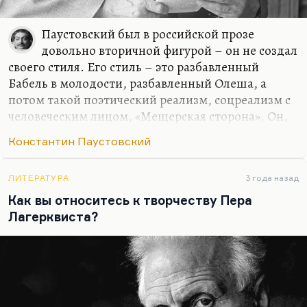
Паустовский был в российской прозе
довольно вторичной фигурой – он не создал
своего стиля. Его стиль – это разбавленный
Бабель в молодости, разбавленный Олеша, а
потом такой поэтический реализм, соцреализм с
человеческим лицом, «Мещерская сторона». Он,
конечно, замечательно описывает всех этих
Константин Паустовский
милых чудаков, но мне кажется, что это
немножко такая святочная литература, немножко
сахарная вода. Я здесь солидарен с Веллером.
ЛИТЕРАТУРА
3 года назад
Как вы относитесь к творчеству Пера
Хотя есть у него и замечательные тексты, и не
Лагерквиста?
«Телеграмма» прежде всего, а мой любимый
рассказ «Соранг», например. Кстати, Паустовский
был рожден писать такую вот экзотику,
гриновскую экзотику. Поэтому он Грина так
любил и даже сделал его героем…