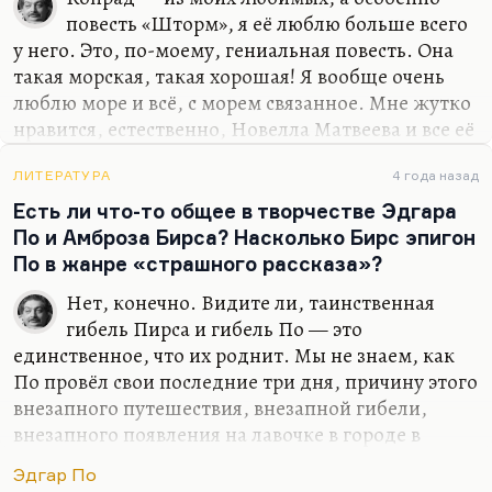
повесть «Шторм», я её люблю больше всего
у него. Это, по-моему, гениальная повесть. Она
такая морская, такая хорошая! Я вообще очень
люблю море и всё, с морем связанное. Мне жутко
нравится, естественно, Новелла Матвеева и все её
морские песни. «Почему у вас так много морских
песен?» И замечательный её ответ: «Потому что
ЛИТЕРАТУРА
4 года назад
воды на Земле значительно больше, чем суши». Я
Есть ли что-то общее в творчестве Эдгара
очень люблю Грина, разговоров нет, это самое
По и Амброза Бирса? Насколько Бирс эпигон
лучшее море, которое я знаю. А чистая
По в жанре «страшного рассказа»?
маринистика, вроде Станюковича, мне не очень
Нет, конечно. Видите ли, таинственная
интересна. Вот Конрад — это классный писатель.
гибель Пирса и гибель По — это
Прочтите «Шторм», это замечательно.
единственное, что их роднит. Мы не знаем, как
По провёл свои последние три дня, причину этого
внезапного путешествия, внезапной гибели,
внезапного появления на лавочке в городе в
безнадёжно пьяном и, может быть, уже
Эдгар По
безумном состоянии. И мы не знаем, как погиб