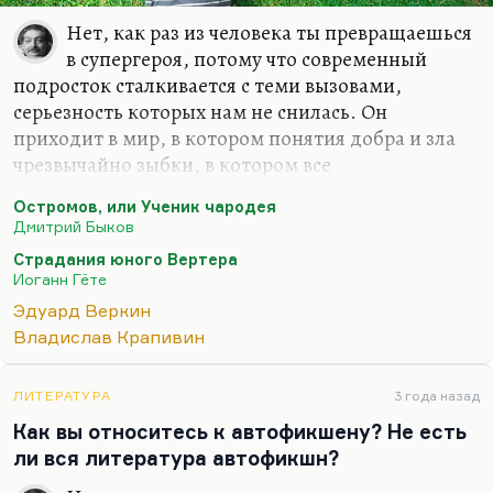
Нет, как раз из человека ты превращаешься
в супергероя, потому что современный
подросток сталкивается с теми вызовами,
серьезность которых нам не снилась. Он
приходит в мир, в котором понятия добра и зла
чрезвычайно зыбки, в котором все
переоформляется, переучреждается. Выясняется,
Остромов, или Ученик чародея
что зло – это, возможно, не реакция на добро, а
Дмитрий Быков
вообще первооснова мира. Это готическое
Страдания юного Вертера
мировоззрение. Я поэтому все время настаиваю
Иоганн Гёте
на том. Грех себя цитировать, но:
Эдуард Веркин
Что значит это СВО?
Владислав Крапивин
Да думаю, немало.
Нет больше ничего,
ЛИТЕРАТУРА
3 года назад
Как вы относитесь к автофикшену? Не есть
На чем бы все стояло.
ли вся литература автофикшн?
И мрамор, и гранит,