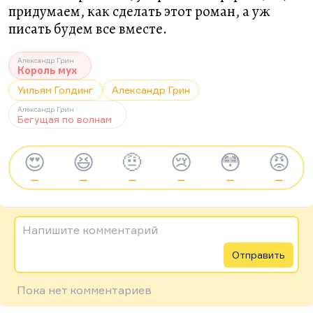
придумаем, как сделать этот роман, а уж
писать будем все вместе.
Александр Грин
Король мух
Уильям Голдинг
Александр Грин
Александр Грин
Бегущая по волнам
😍
😆
🤨
😢
😳
😡
—
—
—
—
—
—
Напишите комментарий
Отправить
Пока нет комментариев