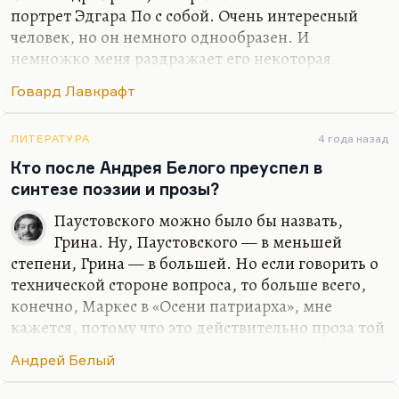
портрет Эдгара По с собой. Очень интересный
человек, но он немного однообразен. И
немножко меня раздражает его некоторая
вторичность. Он весь вышел из «Низвержения в
Говард Лавкрафт
Мальстрём», «Приключений Гордона Пима» и так
далее. Но некоторые его истории про людей-рыб
— это очень страшно, хорошо. Люблю его.
ЛИТЕРАТУРА
4 года назад
Кто после Андрея Белого преуспел в
синтезе поэзии и прозы?
Паустовского можно было бы назвать,
Грина. Ну, Паустовского — в меньшей
степени, Грина — в большей. Но если говорить о
технической стороне вопроса, то больше всего,
конечно, Маркес в «Осени патриарха», мне
кажется, потому что это действительно проза той
плотности… Если прочитать «Проблемы
Андрей Белый
стихотворного языка» Тынянова, это проблемы
стихового ряда, его тесноты. Этого добивается, на