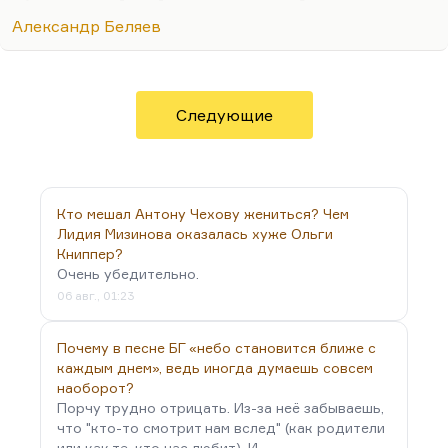
«Человек-амфибия» — плохой роман, но
Александр Беляев
прекрасно придуманный. Понимаете, вот
Александр Грин — это гений, а Александр Беляев
в моей табели о рангах месте на десятом после
Александра Грина. Но он очень талантливый
Следующие
человек, безусловно, и очень мужественный.
Кто мешал Антону Чехову жениться? Чем
Лидия Мизинова оказалась хуже Ольги
Книппер?
Очень убедительно.
06 авг., 01:23
Почему в песне БГ «небо становится ближе с
каждым днем», ведь иногда думаешь совсем
наоборот?
Порчу трудно отрицать. Из-за неё забываешь,
что "кто-то смотрит нам вслед" (как родители
или как те, кто нас любит). И…