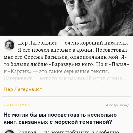
Пер Лагерквист — очень хороший писатель.
Я его прочел впервые в армии. Посоветовал
мне его Сережа Васильев, однополчанин мой. Я-
то больше люблю «Варавву» из него. Но и «Палач»
и «Карлик» — это такие серьезные тексты.
Лагерквист — вот это как раз такой один самых…
Он немножко похож на Голдинга и тоже, кстати,
Пер Лагерквист
Нобелиат. Это такой странный норвежский
сказочник. Довольно своеобразный на фоне всей
скандинавской прозы, но принадлежащей
ЛИТЕРАТУРА
4 года назад
глубоко именно к скандинавской сказочной
Не могли бы вы посоветовать несколько
традиции, к традиции Ибсена, Сельмы Лагерлеф
книг, связанных с морской тематикой?
и так далее.
Конрад — из моих любимых, а особенно