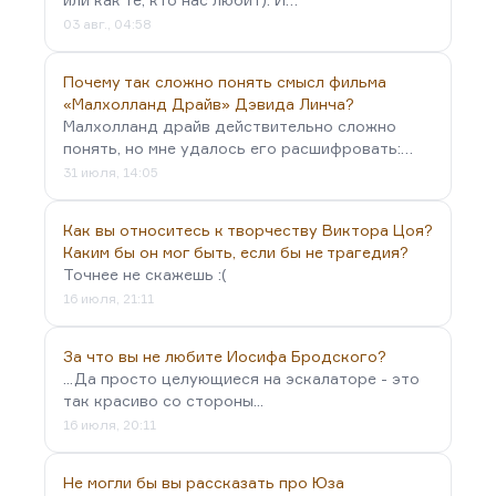
03 авг., 04:58
Почему так сложно понять смысл фильма
«Малхолланд Драйв» Дэвида Линча?
Малхолланд драйв действительно сложно
понять, но мне удалось его расшифровать:…
31 июля, 14:05
Как вы относитесь к творчеству Виктора Цоя?
Каким бы он мог быть, если бы не трагедия?
Точнее не скажешь :(
16 июля, 21:11
За что вы не любите Иосифа Бродского?
...Да просто целующиеся на эскалаторе - это
так красиво со стороны...
16 июля, 20:11
Не могли бы вы рассказать про Юза