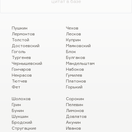
цитат в базе
Пушкин
Чехов
Лермонтов
Лесков
Толстой
Куприн
Достоевский
Маяковский
Гоголь
Блок
Тургенев
Булгаков
Чернышевский
Мандельштам
Гончаров
Набоков
Некрасов
Гумилев
Тютчев
Платонов
Фет
Горький
Шолохов
Сорокин
Грин
Пелевин
Бунин
Лимонов
Шукшин
Довлатов
Бродский
Акунин
Стругацкие
Иванов