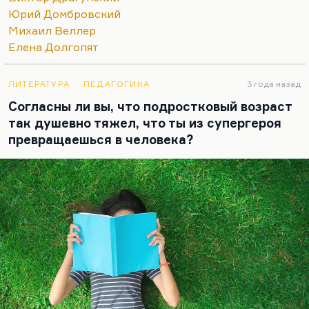
Я знаю очень мало примеров (наверное, всего
Юрий Домбровский
три), когда литературный талант отца так полно
Михаил Веллер
воплотился в детях. Это Драгунский – Виктор,
Елена Долгопят
Ксения и Денис. Это Шаровы – Александр и
Владимир. Это Радзинские – Эдвард и Олег.
ЛИТЕРАТУРА
ПЕДАГОГИКА
3 года назад
Потому что Олег и Эдвард…
Согласны ли вы, что подростковый возраст
так душевно тяжел, что ты из супергероя
превращаешься в человека?