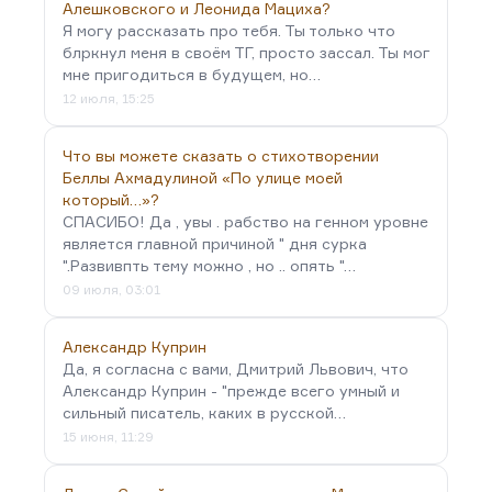
Алешковского и Леонида Мациха?
Я могу рассказать про тебя. Ты только что
блркнул меня в своём ТГ, просто зассал. Ты мог
мне пригодиться в будущем, но…
12 июля, 15:25
Что вы можете сказать о стихотворении
Беллы Ахмадулиной «По улице моей
который…»?
СПАСИБО! Да , увы . рабство на генном уровне
является главной причиной " дня сурка
".Развивпть тему можно , но .. опять "…
09 июля, 03:01
Александр Куприн
Да, я согласна с вами, Дмитрий Львович, что
Александр Куприн - "прежде всего умный и
сильный писатель, каких в русской…
15 июня, 11:29