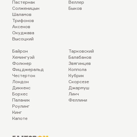
Пастернак
Веллер
Солженицын
Быков
Шаламов
Трифонов
Аксенов
Окуджава
Высоцкий
Байрон
Тарковский
Хемингуэй
Балабанов
Фолкнер
Звягинцев
Фицджеральд
Коппола
Честертон
Кубрик
Лондон
Скорсезе
Диккенс
Джармуш
Борхес
Линч
Паланик
Феллини
Роулинг
Кинг
Капоте