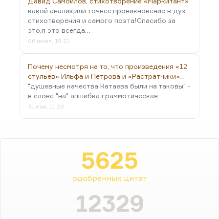
Давид Самойлов, стихотворение «Маркитант»
какой анализ,или точнее,проникновение в дух
стихотворения и самого поэта!Спасибо за
это,я это всегда…
06 июня, 19:21
Почему несмотря на то, что произведения «12
стульев» Ильфа и Петрова и «Растратчики»…
"душевные качества Катаева были на таковы" -
в слове "на" апшибка граммотическая
31 мая, 11:20
5625
одобренных цитат
12329