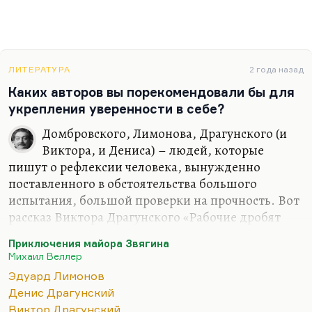
ЛИТЕРАТУРА
2 года назад
Каких авторов вы порекомендовали бы для
укрепления уверенности в себе?
Домбровского, Лимонова, Драгунского (и
Виктора, и Дениса) – людей, которые
пишут о рефлексии человека, вынужденно
поставленного в обстоятельства большого
испытания, большой проверки на прочность. Вот
рассказ Виктора Драгунского «Рабочие дробят
камень». Денис Драгунский вообще весь
Приключения майора Звягина
способствует воспитанию уверенности в себе. Ну
Михаил Веллер
как «воспитанию уверенности»?» Видите, Денис
Эдуард Лимонов
вообще, на мой взгляд, великий писатель,
Денис Драгунский
сегодняшний Трифонов.
Виктор Драгунский