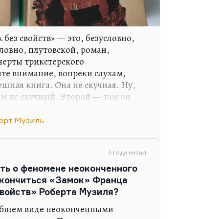
без свойств» — это, безусловно,
словно, плутовской, роман,
черты трикстерского
ите внимание, вопреки слухам,
ешная книга. Она не скучная. Ну,
ом не скучный. Второй — там он
сплываться. Но в любом случае это
ение. Не то чтобы в трикстере
ерт Музиль
у, а просто здесь трикстер выбрал
редпочел стать конформистом,
ств.
3 года назад
ать о феномене неоконченного
овек без свойств у Музиля — это не
акончиться «Замок» Франца
то не значит человек без лица.…
свойств» Роберта Музиля?
общем виде неоконченными