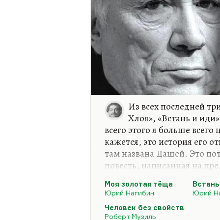
Из всех последней тр
Хлоя», «Встань и иди»
всего этого я больше всего
кажется, это история его 
там названа Дашей. Это по
повесть, написанная на пре
лучшее, что написано на ру
Моя золотая тёща
Встань
кажется. Еще к этому прим
Юрий Нагибин
Юрий Н
«В те юные годы» про Оську
Человек без свойств
прекрасной, удивительной 
Роберт Музиль