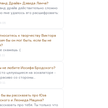
ланд Драйв» Дэвида Линча?
анд драйв действительно сложно
но мне удалось его расшифровать:
4:05
тноситесь к творчеству Виктора
им бы он мог быть, если бы не
я?
е скажешь :(
1:11
вы не любите Иосифа Бродского?
осто целующиеся на эскалаторе -
красиво со стороны...
0:11
 бы вы рассказать про Юза
ского и Леонида Мациха?
ассказать про тебя. Ты только что