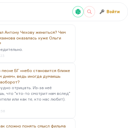
Войти
ал Антону Чехову жениться? Чем
изинова оказалась хуже Ольги
?
бедительно.
:23
 песне БГ «небо становится ближе
м днем», ведь иногда думаешь
наоборот?
удно отрицать. Из-за неё
ь, что "кто-то смотрит нам вслед"
ители или как те, кто нас любит).
4:58
так сложно понять смысл фильма