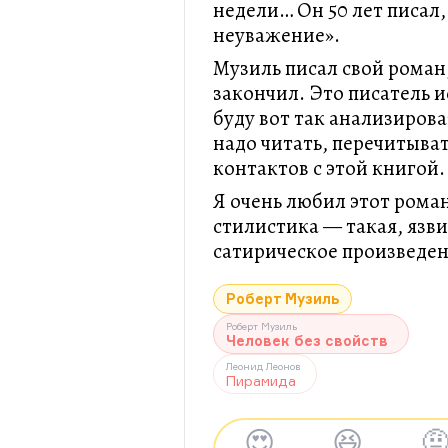
недели… Он 50 лет писал, 
неуважение».
Музиль писал свой роман,
закончил. Это писатель и
буду вот так анализирова
надо читать, перечитыва
контактов с этой книгой.
Я очень любил этот роман
стилистика — такая, язви
сатирическое произведен
Роберт Музиль
Роберт Музиль
Человек без свойств
Леонид Леонов
Пирамида
😍
😆
