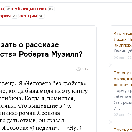
ка
публицистика
103
50
ория
лекции
370
349
Кто меш
Лидия М
зать о рассказе
Книппер
Очень у
йств» Роберта Музиля?
06 авг., 01
>1т
Почему в
с кажды
 вещь. Я «Человека без свойств»
совсем 
но, когда была мода на эту книгу
Порчу тр
забываеш
агибина. Когда я, помнится,
(как род
только что вышедшие в 3-х
И…
нника» роман Леонова
03 авг., 0
о дать отзыв, он сказал:
 Я говорю: «3 недели».— «Ну, 3
Почему 