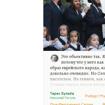
Это объективно так. 
потому что у него как
образ еврейского народа, к
довольно очевидно. Но Сел
писателем. Не гением, как
Селина считал отцом литер
Селина исключительно тал
Тарас Бульба
хотя я прочел его довольно
Роберт М
Николай Гоголь
рекомендации того же Наги
Луи-Фердинанд Селин
В