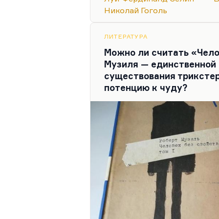
«Вечернем клубе», я его спр
Николай Гоголь
«После Селина это все чушь»
. 
по-настоящему – Селина, 
Селина и Платонова я это…
ЛИТЕРАТУРА
Можно ли считать «Чело
Музиля — единственной
существования трикстер
потенцию к чуду?