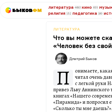
литература
кино
музы
4693
655
Быков
ФМ
религия
педагогика
ист
152
180
ЛИТЕРАТУРА
Что вы можете ска
«Человек без сво
Дмитрий Быков
П
онимаете, какая
читал очень дав
с легкой руки Н
привез Льву Аннинского 
книгах «Нашего совреме
«Пирамида» и попросил ег
«Сколько ты мне даешь?».