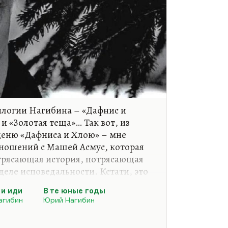
илогии Нагибина – «Дафнис и
 и «Золотая теща»… Так вот, из
 ценю «Дафниса и Хлою» – мне
отношений с Машей Асмус, которая
трясающая история, потрясающая
деле исповедальности. Кстати, это
сском языке об эротике, мне
 и иди
В те юные годы
ыкает ранняя сравнительно вещь
агибин
Юрий Нагибин
 Роскина. Все, что сказано об этой
генерации, об этом поколении