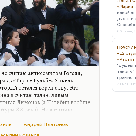
Давид С
«Маркит
какой ан
дух стих
Спасибо 
06 июня, 1
Почему н
«12 стул
«Растра
"душевн
таковы" 
Я не считаю антисемитом Гоголя,
граммот
 раз в «Тарасе Бульбе» Янкель –
31 мая, 11
оторый остался верен отцу. Это
ина я считаю талантливым
 считал Лимонов (а Нагибин вообще
атуры ХХ века). Но я считаю
антливым, важным писателем,
 поздно – кстати, по личной
узиль
Андрей Платонов
бина. Мы встретились в
асилий Розанов