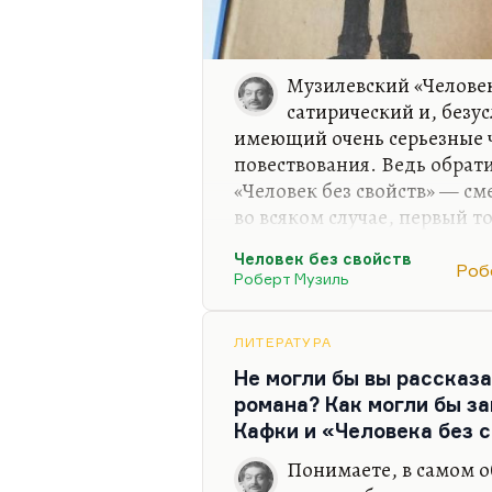
Музилевский «Человек 
сатирический и, безу
имеющий очень серьезные 
повествования. Ведь обрат
«Человек без свойств» — см
во всяком случае, первый т
уже, мне кажется, начал ра
Человек без свойств
увлекательное и смешное чт
Роб
Роберт Музиль
угасла здесь потенция к чуд
иной путь — он все-таки п
именно человеком без свой
ЛИТЕРАТУРА
Не могли бы вы рассказ
Обратите внимание, что чел
романа? Как могли бы з
значит человек в футляре, э
Кафки и «Человека без 
Понимаете, в самом 