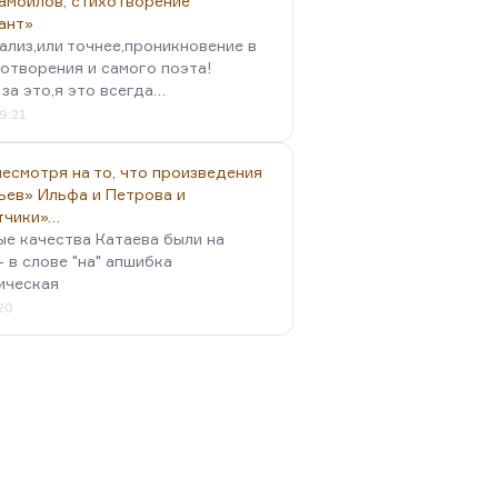
амойлов, стихотворение
ант»
ализ,или точнее,проникновение в
отворения и самого поэта!
за это,я это всегда…
9:21
есмотря на то, что произведения
ьев» Ильфа и Петрова и
тчики»…
ые качества Катаева были на
- в слове "на" апшибка
ическая
:20