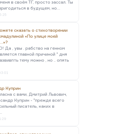
меня в своём ТГ, просто зассал. Ты
пригодиться в будущем, но…
5:25
можете сказать о стихотворении
хмадулиной «По улице моей
…»?
 Да , увы . рабство на генном
вляется главной причиной " дня
Развивпть тему можно , но .. опять
03:01
др Куприн
гласна с вами, Дмитрий Львович,
сандр Куприн - "прежде всего
сильный писатель, каких в
…
1:29