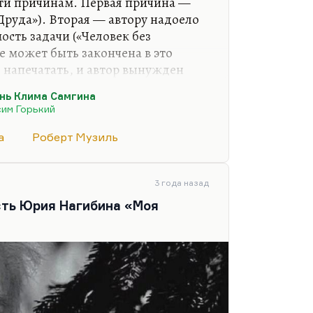
ти причинам. Первая причина —
Друда»). Вторая — автору надоело
сть задачи («Человек без
не может быть закончена в это
я напечатать, и автор вынужден
иант («Евгений Онегин»).
нь Клима Самгина
 понял иллюзорность поставленной
им Горький
мя изменилось («Чёрная
а
Роберт Музиль
Жизни Клима Самгина», когда
очет умирать, вернее, не хочет
3 года назад
идумал. Горький пишет в
сть Юрия Нагибина «Моя
тся в его…