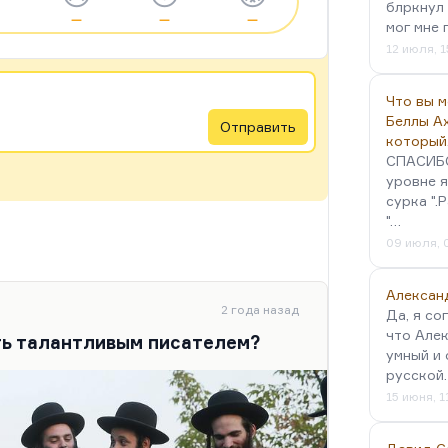
блркнул 
—
—
—
мог мне 
12 июля, 1
Что вы 
Беллы А
Отправить
который
СПАСИБО!
уровне я
сурка ".
"…
09 июля, 
Алексан
2 года назад
Да, я со
что Алек
ть талантливым писателем?
умный и 
русской
15 июня, 1