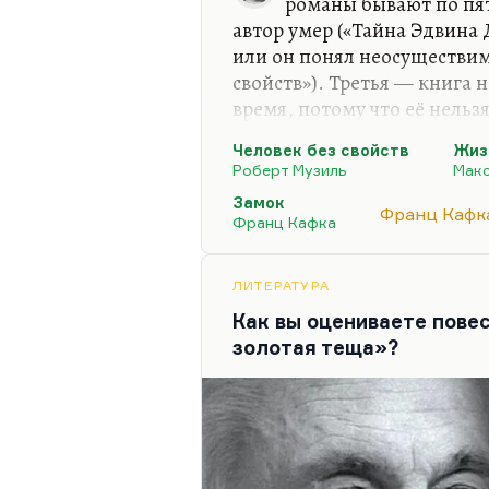
романы бывают по пя
автор умер («Тайна Эдвина 
или он понял неосуществимо
свойств»). Третья — книга 
время, потому что её нельз
печатать неоконченный вар
Человек без свойств
Жиз
Четвёртая причина — автор
Роберт Музиль
Макс
ему задачи, потому что вре
Замок
металлургия» Фадеева).
Франц Кафк
Франц Кафка
А пятый случай — случай «
автор понял, что герой не х
ЛИТЕРАТУРА
умирать так, как он ему пр
Как вы оцениваете пове
черновиках (эта фраза храни
золотая теща»?