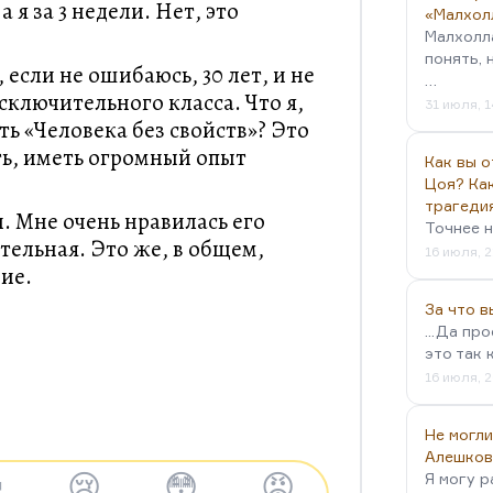
а я за 3 недели. Нет, это
«Малхол
Малхолл
понять, 
 если не ошибаюсь, 30 лет, и не
…
сключительного класса. Что я,
31 июля, 1
ть «Человека без свойств»? Это
ть, иметь огромный опыт
Как вы о
Цоя? Как
трагеди
. Мне очень нравилась его
Точнее н
тельная. Это же, в общем,
16 июля, 2
ие.
За что 
...Да пр
это так 
16 июля, 2
Не могли
Алешков

😢
😳
😡
Я могу р