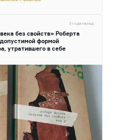
осил о какой-то книге, и он сказал:
Он, я думаю, трех писателей уважал
Музиля и Платонова. Относительно
3 года назад
века без свойств» Роберта
 допустимой формой
а, утратившего в себе