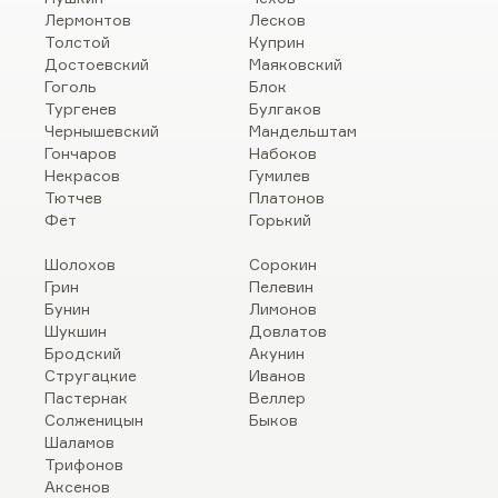
Лермонтов
Лесков
Толстой
Куприн
Достоевский
Маяковский
Гоголь
Блок
Тургенев
Булгаков
Чернышевский
Мандельштам
Гончаров
Набоков
Некрасов
Гумилев
Тютчев
Платонов
Фет
Горький
Шолохов
Сорокин
Грин
Пелевин
Бунин
Лимонов
Шукшин
Довлатов
Бродский
Акунин
Стругацкие
Иванов
Пастернак
Веллер
Солженицын
Быков
Шаламов
Трифонов
Аксенов