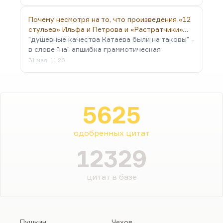
Почему несмотря на то, что произведения «12
стульев» Ильфа и Петрова и «Растратчики»…
"душевные качества Катаева были на таковы" -
в слове "на" апшибка граммотическая
31 мая, 11:20
5625
одобренных цитат
12329
цитат в базе
Пушкин
Чехов