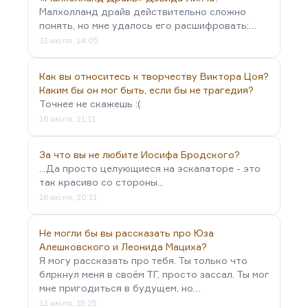
Малхолланд драйв действительно сложно
понять, но мне удалось его расшифровать:…
31 июля, 14:05
Как вы относитесь к творчеству Виктора Цоя?
Каким бы он мог быть, если бы не трагедия?
Точнее не скажешь :(
16 июля, 21:11
За что вы не любите Иосифа Бродского?
...Да просто целующиеся на эскалаторе - это
так красиво со стороны...
16 июля, 20:11
Не могли бы вы рассказать про Юза
Алешковского и Леонида Мациха?
Я могу рассказать про тебя. Ты только что
блркнул меня в своём ТГ, просто зассал. Ты мог
мне пригодиться в будущем, но…
12 июля, 15:25