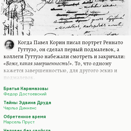
Когда Павел Корин писал портрет Реннато
Гуттузо, он сделал первый подмалевок, а
коллеги Гуттузо набежали смотреть и закричали:
«Боже, какая завершенность!»
. То, что одному
кажется завершенностью, для другого эскиз и
подмалевок.
В свое время Гариф Басыров устроил выставку,
Братья Карамазовы
которую назвал «Маргиналии». Замечательный
Федор Достоевский
художник, кстати, ведущий художник «Химии и
Тайны Эдвина Друда
жизни». Он жил напротив меня и многие его
Чарльз Диккенс
пейзажи для меня прямо родные: вот наши
Обретенное время
толстые трубы ТЭЦ. Он в Матвеевском жил, а я на
Марсель Пруст
Мосфильмовской. Ну и мы познакомились, я брал
Человек без свойств