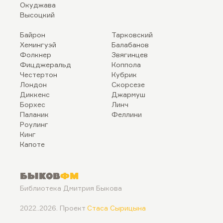
Окуджава
Высоцкий
Байрон
Тарковский
Хемингуэй
Балабанов
Фолкнер
Звягинцев
Фицджеральд
Коппола
Честертон
Кубрик
Лондон
Скорсезе
Диккенс
Джармуш
Борхес
Линч
Паланик
Феллини
Роулинг
Кинг
Капоте
Быков
ФМ
Библиотека Дмитрия Быкова
2022..2026. Проект
Стаса Сырицына