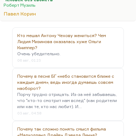
у него интервью, и мне ужасно понравились его
Роберт Музиль
эти работы. И вот он говорит: «А я сейчас буду
Павел Корин
делать выставку маргиналий». Это даже не
черновики, это…
Кто мешал Антону Чехову жениться? Чем
Лидия Мизинова оказалась хуже Ольги
Книппер?
Очень убедительно.
06 авг., 01:23
Почему в песне БГ «небо становится ближе с
каждым днем», ведь иногда думаешь совсем
наоборот?
Порчу трудно отрицать. Из-за неё забываешь,
что "кто-то смотрит нам вслед" (как родители
или как те, кто нас любит). И…
03 авг., 04:58
Почему так сложно понять смысл фильма
«Малхолланд Драйв» Дэвида Линча?