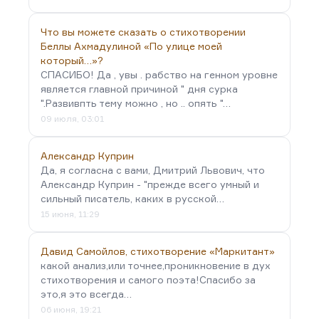
Что вы можете сказать о стихотворении
Беллы Ахмадулиной «По улице моей
который…»?
СПАСИБО! Да , увы . рабство на генном уровне
является главной причиной " дня сурка
".Развивпть тему можно , но .. опять "…
09 июля, 03:01
Александр Куприн
Да, я согласна с вами, Дмитрий Львович, что
Александр Куприн - "прежде всего умный и
сильный писатель, каких в русской…
15 июня, 11:29
Давид Самойлов, стихотворение «Маркитант»
какой анализ,или точнее,проникновение в дух
стихотворения и самого поэта!Спасибо за
это,я это всегда…
06 июня, 19:21