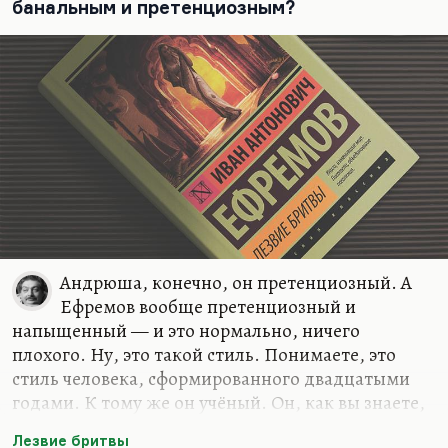
банальным и претенциозным?
фараон, который стал истощать народ, который
везде насадил жрецов, который строил
колоссальные пирамиды и довёл до нищеты
население Египта. Если история о завещании
Ленина и о правлении Сталина вам ничего тем
самым не напоминает, то человек 1953 года всё
отлично понимал. И то, что Ефремов умудрился
это тогда написать — ребята, это, конечно,
совершенно грандиозное…
Андрюша, конечно, он претенциозный. А
Ефремов вообще претенциозный и
напыщенный — и это нормально, ничего
плохого. Ну, это такой стиль. Понимаете, это
стиль человека, сформированного двадцатыми
годами. К тому же он учёный. Он, как вы знаете,
палеоантрополог, он изучает эволюцию, он
Лезвие бритвы