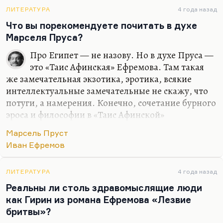
муравейнике». Но Стругацкие были безусловно
правы в том, что можно в безнадёжном обществе
ЛИТЕРАТУРА
4 года назад
пытаться хотя бы, как они любили повторять, «всё
Что вы порекомендуете почитать в духе
видеть, всё слышать, всё понимать», оставаться
Марселя Пруса?
хронистами этого общества, чтобы противостоять
Про Египет — не назову. Но в духе Пруса —
ему. У них была идея безнадёжного
это «Таис Афинская» Ефремова. Там такая
сопротивления. Это не Теория малых дел.…
же замечательная экзотика, эротика, всякие
интеллектуальные замечательные не скажу, что
потуги, а намерения. Конечно, сочетание бурного
эроса и философии в «Таис Афинской»
дурновкусно, но это такой нормальный роман
Марсель Пруст
Серебряного века, на которых, собственно,
Иван Ефремов
Ефремов и был воспитан.
Понимаете, как? Конечно, в рассуждениях
ЛИТЕРАТУРА
4 года назад
Гирина есть своя пошлятина, но дело в том, что
Реальны ли столь здравомыслящие люди
человек-то он обаятельный, обаятельна его
как Гирин из романа Ефремова «Лезвие
жертвенность, альтруизм, сила. Он —
бритвы»?
воплощение лучших черт идеального советского