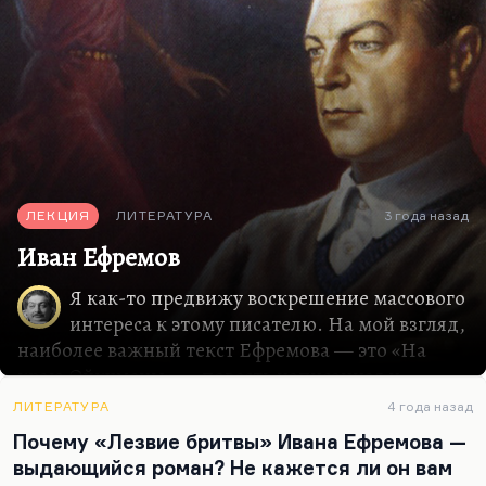
ЛЕКЦИЯ
ЛИТЕРАТУРА
3 года назад
Иван Ефремов
Я как-то предвижу воскрешение массового
интереса к этому писателю. На мой взгляд,
наиболее важный текст Ефремова — это «На
краю Ойкумены» — повесть написанная и
напечатанная (во что невозможно поверить!) в
ЛИТЕРАТУРА
4 года назад
1953 году. Это история о том, что было
Почему «Лезвие бритвы» Ивана Ефремова —
завещание некоего фараона, которое не
выдающийся роман? Не кажется ли он вам
исполнили, и вместо него пришёл следующий