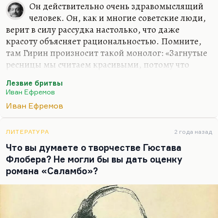
человека. Таким был и Ефремов, великий наш
Он действительно очень здравомыслящий
палеоархеолог, крупный мыслитель,
человек. Он, как и многие советские люди,
замечательный стилист. Вот уж тут…
верит в силу рассудка настолько, что даже
красоту объясняет рациональностью. Помните,
там Гирин произносит такой монолог: «Загнутые
ресницы мы считаем красивыми, потому что
загнутые лучше предохраняют от снега». Ну, это
Лезвие бритвы
всё равно, что теория Чернышевского,
Иван Ефремов
«Прекрасное есть жизнь»: «Рассвет красив, а закат
Иван Ефремов
некрасив».— «Почему?» — «Потому что жизнь —
витальная сила». Я огрубляю, конечно. Что
касается Гирина: я встречал таких людей. И я
ЛИТЕРАТУРА
2 года назад
думаю, что сам Ефремов в огромной степени был
Что вы думаете о творчестве Гюстава
одним из таких людей.
Флобера? Не могли бы вы дать оценку
романа «Саламбо»?