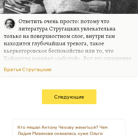
Ответить очень просто: потому что
литература Стругацких увлекательна
только на поверхностном слое, внутри там
находится глубочайшая тревога, такое
кьеркегоровское беспокойство или то, что
Хайдеггер называл «заботой». Вот это ощущение
озабоченности постоянной, неотступная тревога,
Братья Стругацкие
которая их пронизывает, вызывают желание
экранизировать подтекст. То, что Тарковский
сделал с «Пикником…» и Герман с «Трудно быть
богом» (а я продолжаю обе эти картины ценить
Следующие
чрезвычайно высоко) — это экранизация
подтекста, а буквальный подход к сочинениям
Стругацких — очень трудно себе это представить.
Я не могу себе представить режиссера, который
Кто мешал Антону Чехову жениться? Чем
мог бы построить такой мир. Разве что снять
Лидия Мизинова оказалась хуже Ольги