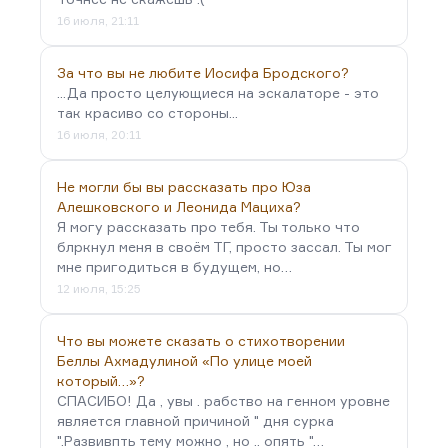
16 июля, 21:11
За что вы не любите Иосифа Бродского?
...Да просто целующиеся на эскалаторе - это
так красиво со стороны...
16 июля, 20:11
Не могли бы вы рассказать про Юза
Алешковского и Леонида Мациха?
Я могу рассказать про тебя. Ты только что
блркнул меня в своём ТГ, просто зассал. Ты мог
мне пригодиться в будущем, но…
12 июля, 15:25
Что вы можете сказать о стихотворении
Беллы Ахмадулиной «По улице моей
который…»?
СПАСИБО! Да , увы . рабство на генном уровне
является главной причиной " дня сурка
".Развивпть тему можно , но .. опять "…