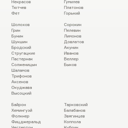
Некрасов
Гумилев
Тютчев
Платонов
Фет
Горький
Шолохов
Сорокин
Грин
Пелевин
Бунин
Лимонов
Шукшин
Довлатов
Бродский
Акунин
Стругацкие
Иванов
Пастернак
Веллер
Солженицын
Быков
Шаламов
Трифонов
Аксенов
Окуджава
Высоцкий
Байрон
Тарковский
Хемингуэй
Балабанов
Фолкнер
Звягинцев
Фицджеральд
Коппола
Честертон
Кубрик