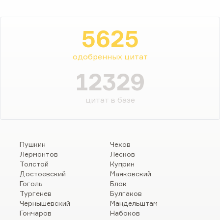
5625
одобренных цитат
12329
цитат в базе
Пушкин
Чехов
Лермонтов
Лесков
Толстой
Куприн
Достоевский
Маяковский
Гоголь
Блок
Тургенев
Булгаков
Чернышевский
Мандельштам
Гончаров
Набоков