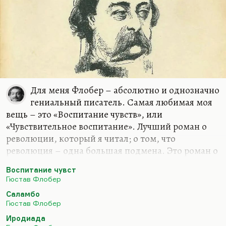
Для меня Флобер – абсолютно и однозначно
гениальный писатель. Самая любимая моя
вещь – это «Воспитание чувств», или
«Чувствительное воспитание». Лучший роман о
революции, который я читал; о том, что
революция – одна большая подмена. Это роман о
подменах: у него там гениально сведены своды:
Воспитание чувст
именно в момент революции герой не попадает к
Гюстав Флобер
идеальной возлюбленной и проводит ночь с
Саламбо
проституткой. Вот революция – это то же самое,
Гюстав Флобер
это ночь с проституткой. Хотя ничего не
Иродиада
поделаешь, как писал я в одном недавнем