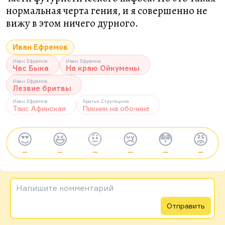
нормальная черта гения, и я совершенно не
вижу в этом ничего дурного.
Иван Ефремов
Иван Ефремов
Иван Ефремов
Час Быка
На краю Ойкумены
Иван Ефремов
Лезвие бритвы
Иван Ефремов
Братья Стругацкие
Таис Афинская
Пикник на обочине
😍
😆
🤨
😢
😳
😡
—
—
—
—
—
—
Напишите комментарий
Отправить