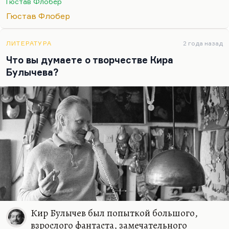
Гюстав Флобер
англоязычном стихотворении: «Follow Russia’s
Гюстав Флобер
Revolution, it’s the only solution». В общем, у меня
есть ощущение, что «L’Education Sentimentale» –
великий роман. «Мадам Бовари» не нуждается в…
ЛИТЕРАТУРА
2 года назад
Что вы думаете о творчестве Кира
Булычева?
Кир Булычев был попыткой большого,
взрослого фантаста, замечательного