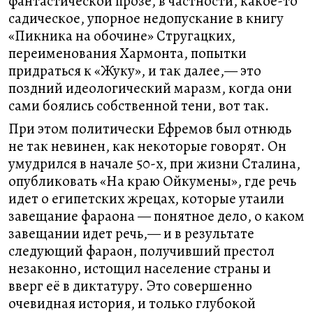
фантастической прозе, в частности, какое-то
садическое, упорное недопускание в книгу
«Пикника на обочине» Стругацких,
переименования Хармонта, попытки
придраться к «Жуку», и так далее,— это
поздний идеологический маразм, когда они
сами боялись собственной тени, вот так.
При этом политически Ефремов был отнюдь
не так невинен, как некоторые говорят. Он
умудрился в начале 50-х, при жизни Сталина,
опубликовать «На краю Ойкумены», где речь
идет о египетских жрецах, которые утаили
завещание фараона — понятное дело, о каком
завещании идет речь,— и в результате
следующий фараон, получивший престол
незаконно, истощил население страны и
вверг её в диктатуру. Это совершенно
очевидная история, и только глубокой