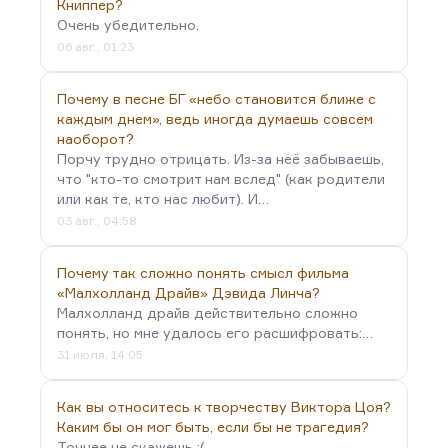
«Обитаемый…
Книппер?
Очень убедительно.
06 авг., 01:23
Почему в песне БГ «небо становится ближе с
каждым днем», ведь иногда думаешь совсем
наоборот?
Порчу трудно отрицать. Из-за неё забываешь,
что "кто-то смотрит нам вслед" (как родители
или как те, кто нас любит). И…
03 авг., 04:58
Почему так сложно понять смысл фильма
«Малхолланд Драйв» Дэвида Линча?
Малхолланд драйв действительно сложно
понять, но мне удалось его расшифровать:…
31 июля, 14:05
Как вы относитесь к творчеству Виктора Цоя?
Каким бы он мог быть, если бы не трагедия?
Точнее не скажешь :(