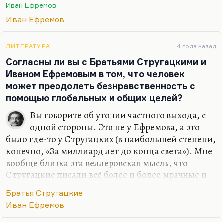
изучает ископаемые и останки. Он верит во
Иван Ефремов
всевластие и всесилие науки. Он патетический
Иван Ефремов
человек вообще, возросший, как он сам
признавался, на Хаггарде, на Буссенаре, на Жюль
Верне — на людях, верящих в абсолютную мощь
ЛИТЕРАТУРА
4 года назад
разума. Я уже не говорю о том, что в «Лезвии
Согласны ли вы с Братьями Стругацкими и
бритвы», как и в «Олгой-Хорхой», довольно много
Иваном Ефремовым в том, что человек
просто хороших страшных придумок. Вот эти
может преодолеть безнравственность с
серые кристаллы, эта диадема, которую надевают
помощью глобальных и общих целей?
на голову, и она…
Вы говорите об утопии частного выхода, с
одной стороны. Это не у Ефремова, а это
было где-то у Стругацких (в наибольшей степени,
конечно, «За миллиард лет до конца света»). Мне
вообще близка эта веллеровская мысль, что
Стругацкие писали всё более и более мрачные и
не просто антиутопичные, а автоэпитафические
Братья Стругацкие
вещи. Это автоэпитафии всё — и «За миллиард
Иван Ефремов
лет до конца света», и в особенности «Жук в