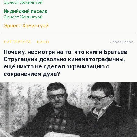
такой, какой ему представлялся идеалом,
Эрнест Хемингуэй
начиная с его американского, среднезападного
Индийский поселк
детства. Мужчина, который всё умеет, который
Эрнест Хемингуэй
всегда…
Эрнест Хемингуэй
ЛИТЕРАТУРА
КИНО
2 года назад
Почему, несмотря на то, что книги Братьев
Стругацких довольно кинематографичны,
ещё никто не сделал экранизацию с
сохранением духа?