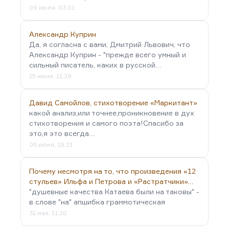
09 июля, 03:01
Александр Куприн
Да, я согласна с вами, Дмитрий Львович, что
Александр Куприн - "прежде всего умный и
сильный писатель, каких в русской…
15 июня, 11:29
Давид Самойлов, стихотворение «Маркитант»
какой анализ,или точнее,проникновение в дух
стихотворения и самого поэта!Спасибо за
это,я это всегда…
06 июня, 19:21
Почему несмотря на то, что произведения «12
стульев» Ильфа и Петрова и «Растратчики»…
"душевные качества Катаева были на таковы" -
в слове "на" апшибка граммотическая
31 мая, 11:20