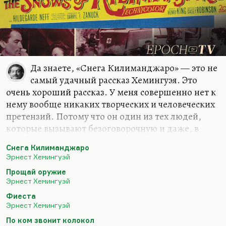
Да знаете, «Снега Килиманджаро» — это не
самый удачный рассказ Хемингуэя. Это
очень хороший рассказ. У меня совершенно нет к
нему вообще никаких творческих и человеческих
претензий. Потому что он один из тех людей,
которые вызывают безоговорочную и даже, в
общем, я бы сказал, трогательную симпатию.
Снега Килиманджаро
Очень честный, по-самурайски честный. Чем-то
Эрнест Хемингуэй
напоминающий Маяковского. Также
Прощай оружие
застрелившийся. Такой же заложник образа,
Эрнест Хемингуэй
вечно вынужденный доказывать себе и всем
Фиеста
остальным, что он мужчина. Мужчина в
Эрнест Хемингуэй
жертвенном понимании слова. Мужчина именно
По ком звонит колокол