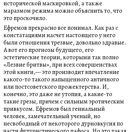
исторической маскировкой, а также
маразмом режима можно объяснить то, что
это проскочило.
Ефремов прекрасно все понимал. Как раз с
констатациями насчет настоящего у него
были отношения трезвые, довольно здравые.
А вот его прогнозы будущего, его
эстетические теории, которыми так полно
«Лезвие бритвы», при всех совершенствах
этой книги,— это производит впечатление
какого-то такого напыщенного античного
или постсоветского прожектерства. И,
конечно, это даже не утопия, а какие-то
такие грезы, причем с сильным эротическим
привкусом. Ефремов был гениальный
человек, замечательный ученый, но
несвободный от некоторого дурновкусия по
части футуристического пафоса. Но это такая