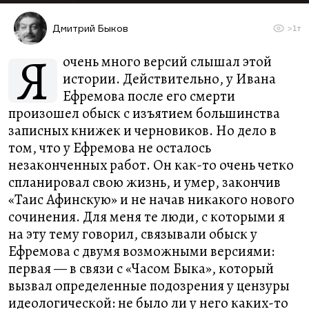
Дмитрий Быков
>1т
Я
очень много версий слышал этой
истории. Действительно, у Ивана
Ефремова после его смерти
произошел обыск с изъятием большинства
записных книжек и черновиков. Но дело в
том, что у Ефремова не осталось
незаконченных работ. Он как-то очень четко
спланировал свою жизнь, и умер, закончив
«Таис Афинскую» и не начав никакого нового
сочинения. Для меня те люди, с которыми я
на эту тему говорил, связывали обыск у
Ефремова с двумя возможными версиями:
первая — в связи с «Часом Быка», который
вызвал определенные подозрения у цензуры
идеологической: не было ли у него каких-то