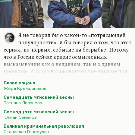
Я не говорил бы о какой-то «потрясающей
популярности». Я бы говорил о том, что этот
сериал, во-первых, событие на безрыбье. Потому
что в России сейчас кризис осмысленных
высказываний как о недавнем, так и о давнем
прошлом. А Жора Крыжовников все-таки не под
забором найден; он, безусловно, серьезный
Слово пацана
профессионал. Он умеет делать кино, это не
Жора Крыжовников
пропьешь, что называется. Это врожденное.
Семнадцать мгновений весны
Но и безрыбье, конечно, полное. Оно такое
Татьяна Лиознова
советское, когда главным событием десятилетия
Семнадцать мгновений весны
были «Семнадцать мгновений весны». При этом
Юлиан Семенов
это очень хороший сериал – «Семнадцать
Великая криминальная революция
мгновений весны». Это тоже осмысленное,
Станислав Говорухин