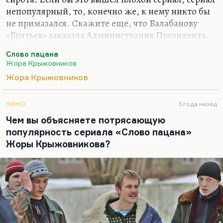
непопулярный, то, конечно же, к нему никто бы
не примазался. Скажите еще, что Балабанову
«Братьев» заказала Администрация Президента.
Администрация Президента не умеет
Слово пацана
планировать на полтора дня, а вы тут говорите,
Жора Крыжовников
что заказывает.
Жора Крыжовников
Давно прошло время, когда вождь, по-
пастернаковски,
«управлял течением мысли и только
КИНО
3 года назад
потому – страной»
. Давно уже эти люди ничем не
Чем вы объясняете потрясающую
управляют, течением собственных мыслей не
популярность сериала «Слово пацана»
управляют, течением собственных процессов
Жоры Крыжовникова?
распада не управляют. А вы говорите,
заказывают, «Слово пацана»… Администрация
Президента…