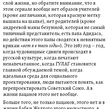
слой жизни, но обратите внимание, что в
этом сериале вообще нет образов учителей
(кроме англичанки, которая красную метку
вышила на шапке), нет родителей (кроме
андреевой мамы безумной, которая не самый
типичный представитель; есть папа Адидаса,
но действия этого папы сводятся к невнятным
крикам
«вот я в твои годы»
). Это 1987 год – год,
когда чудовищные сдвиги происходят в
русской культуре, когда печатают
ненапечатанное, когда ГУЛАГ становится
главной обсуждаемой темой, когда
идеальная среда для социального
проектирования, люди пытаются понять, как
перепроектировать Советский Союз. А в
жизни пацанов этого нет вообще.
Больше того, не только пацанов, этого нет и в
жизни бабки Желтого этого несчастного, в