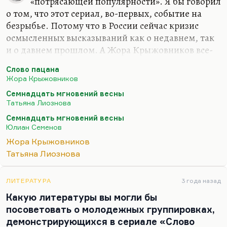
«потрясающей популярности». Я бы говорил
о том, что этот сериал, во-первых, событие на
безрыбье. Потому что в России сейчас кризис
осмысленных высказываний как о недавнем, так
и о давнем прошлом. А Жора Крыжовников все-
таки не под забором найден; он, безусловно,
Слово пацана
серьезный профессионал. Он умеет делать кино,
Жора Крыжовников
это не пропьешь, что называется. Это
Семнадцать мгновений весны
врожденное.
Татьяна Лиознова
Но и безрыбье, конечно, полное. Оно такое
Семнадцать мгновений весны
советское, когда главным событием десятилетия
Юлиан Семенов
были «Семнадцать мгновений весны». При этом
Жора Крыжовников
это очень хороший сериал – «Семнадцать
Татьяна Лиознова
мгновений весны». Это тоже осмысленное,
блистательное высказывание, стилистически
ЛИТЕРАТУРА
3 года назад
очень интересное, с очень интересной…
Какую литературы вы могли бы
посоветовать о молодежных группировках,
демонстрирующихся в сериале «Слово