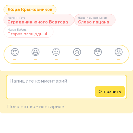
Жора Крыжовников
Иоганн Гёте
Жора Крыжовников
Страдания юного Вертера
Слово пацана
Исаак Бабель
Старая площадь, 4
😍
😆
🤨
😢
😳
😡
—
—
—
—
—
—
Напишите комментарий
Отправить
Пока нет комментариев