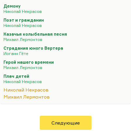
Понятно совершенно, что речь идет о стихах —
Демону
Николай Некрасов
«
братия болтливая моя
». А дело в том, что
Некрасов написал там на полях: «Пояснить».
Поэт и гражданин
Николай Некрасов
Пояснить он не успел, поэтому нам приходится
догадываться.
«Что уж доволен ты мной?»
— вот
Казачья колыбельная песня
Михаил Лермонтов
этот вот финал, это демоническая,
сверхчеловеческая, во многом античеловеческая
Страдания юного Вертера
Иоганн Гёте
природа поэзии Лермонтова действительно
привела Некрасова к созданию совершенно
Герой нашего времени
Михаил Лермонтов
нового жанра — такой абсолютно
мизогинической любовной лирики, таких
Плач детей
Николай Некрасов
мизантропических…
Николай Некрасов
Михаил Лермонтов
Следующие