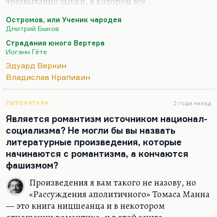
чрезвычайно зыбки, в котором все
переоформляется, переучреждается. Выясняется,
Остромов, или Ученик чародея
что зло – это, возможно, не реакция на добро, а
Дмитрий Быков
вообще первооснова мира. Это готическое
Страдания юного Вертера
мировоззрение. Я поэтому все время настаиваю
Иоганн Гёте
на том. Грех себя цитировать, но:
Эдуард Веркин
Что значит это СВО?
Владислав Крапивин
Да думаю, немало.
Нет больше ничего,
ЛИТЕРАТУРА
2 года назад
Является романтизм источником национал-
На чем бы все стояло.
социализма? Не могли бы вы назвать
И мрамор, и гранит,
литературные произведения, которые
И зэк, и соглядатай –
начинаются с романтизма, а кончаются
фашизмом?
Все в…
Произведения я вам такого не назову, но
«Рассуждения аполитичного» Томаса Манна
— это книга ницшеанца и в некотором