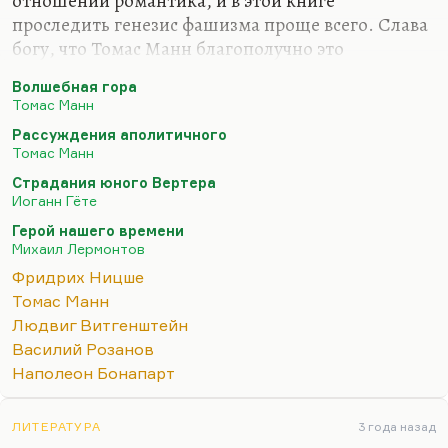
отношении романтика, и в этой книге
проследить генезис фашизма проще всего. Слава
богу, что Томас Манн благополучно это
заблуждение преодолел. Связь романтизма и
Волшебная гора
фашизма наиболее наглядно показана в
Томас Манн
«Волшебной горе»: иезуит Нафта высказывает
Рассуждения аполитичного
там очень многие романтические взгляды.
Томас Манн
Наверное, у Шпенглера можно найти очень
Страдания юного Вертера
многие корни фашизма и последствия
Иоганн Гёте
романтизма. Противопоставление культуры и
Герой нашего времени
цивилизации, безусловно, романтическое по
Михаил Лермонтов
своей природе. То колено, тот сустав, где
Фридрих Ницше
романтизм соединяется с фашизмом, проще всего
Томас Манн
обнаружить у Ницше, потому что… Я прекрасно…
Людвиг Витгенштейн
Василий Розанов
Наполеон Бонапарт
ЛИТЕРАТУРА
3 года назад