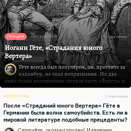
ЛЕКЦИЯ
ЛИТЕРАТУРА
3 года назад
Иоганн Гёте, «Страдания юного
Вертера»
Гете всегда был популярен, он, простите за
каламбур, не знал непризнания. Но два
пика славы несомненны: первая часть «Фауста» и
«Страдания юного Вертера». «Страдания…» были
настолько модной книгой, что предполагаемое
ЛИТЕРАТУРА
3 года назад
место упокоения Вертера стало местом
После «Страданий юного Вертера» Гёте в
паломничества, самоубийства стали модой,
Германии была волна самоубийств. Есть ли в
носили все одежду под Вертера, желтые эти
мировой литературе подобные прецеденты?
канареечные штаны. Но самый яркий пример –
по крайней мере, для России – в том, что
Слушайте, сколько угодно! Например,