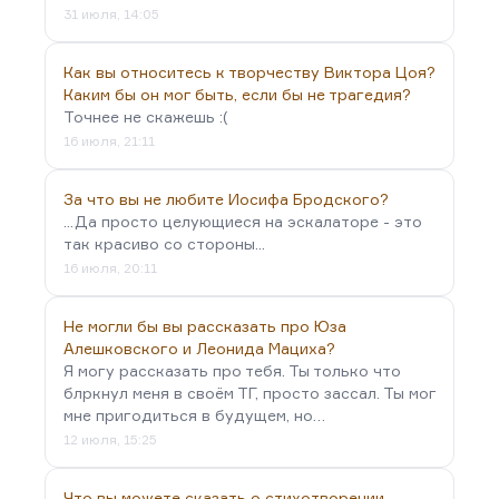
31 июля, 14:05
Как вы относитесь к творчеству Виктора Цоя?
Каким бы он мог быть, если бы не трагедия?
Точнее не скажешь :(
16 июля, 21:11
За что вы не любите Иосифа Бродского?
...Да просто целующиеся на эскалаторе - это
так красиво со стороны...
16 июля, 20:11
Не могли бы вы рассказать про Юза
Алешковского и Леонида Мациха?
Я могу рассказать про тебя. Ты только что
блркнул меня в своём ТГ, просто зассал. Ты мог
мне пригодиться в будущем, но…
12 июля, 15:25
Что вы можете сказать о стихотворении