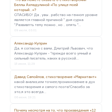
Беллы Ахмадулиной «По улице моей
который…»?
СПАСИБО! Да , увы . рабство на генном уровне
является главной причиной " дня сурка
".Развивпть тему можно , но .. опять "…
09 июля, 03:01
Александр Куприн
Да, я согласна с вами, Дмитрий Львович, что
Александр Куприн - "прежде всего умный и
сильный писатель, каких в русской…
15 июня, 11:29
Давид Самойлов, стихотворение «Маркитант»
какой анализ,или точнее,проникновение в дух
стихотворения и самого поэта!Спасибо за
это,я это всегда…
06 июня, 19:21
Почему несмотря на то, что произведения «12