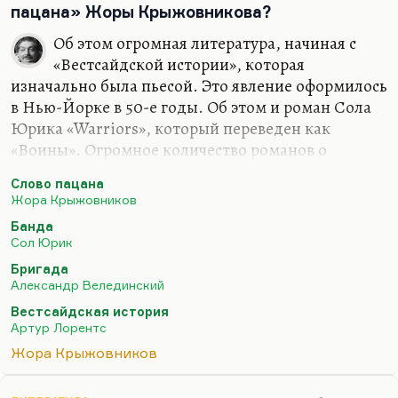
пацана» Жоры Крыжовникова?
Об этом огромная литература, начиная с
«Вестсайдской истории», которая
изначально была пьесой. Это явление оформилось
в Нью-Йорке в 50-е годы. Об этом и роман Сола
Юрика «Warriors», который переведен как
«Воины». Огромное количество романов о
бандах.
Слово пацана
Из российских книг такого рода ничего не знаю.
Жора Крыжовников
Только, может быть, «Бригаду», которую
Банда
Велединский написал как сценарист, вместе с
Сол Юрик
двумя соавторами. Он написал очень
Бригада
качественно, на мой взгляд. А так тема не
Александр Велединский
отрефлексирована, потому что непонятно, как к
Вестсайдская история
ним относиться. Для автора «Warriors» они герои,
Артур Лорентс
для автора «Вестсайдской истории» они
Жора Крыжовников
чудовища, и любовь возникает вопреки этим
диким законам, как и в «Ромео и Джульетте». Я-