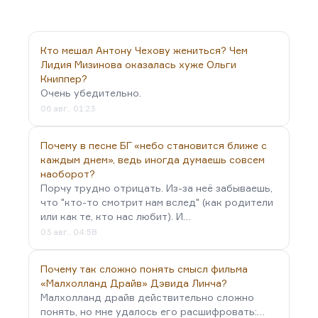
Кто мешал Антону Чехову жениться? Чем
Лидия Мизинова оказалась хуже Ольги
Книппер?
Очень убедительно.
06 авг., 01:23
Почему в песне БГ «небо становится ближе с
каждым днем», ведь иногда думаешь совсем
наоборот?
Порчу трудно отрицать. Из-за неё забываешь,
что "кто-то смотрит нам вслед" (как родители
или как те, кто нас любит). И…
03 авг., 04:58
Почему так сложно понять смысл фильма
«Малхолланд Драйв» Дэвида Линча?
Малхолланд драйв действительно сложно
понять, но мне удалось его расшифровать:…