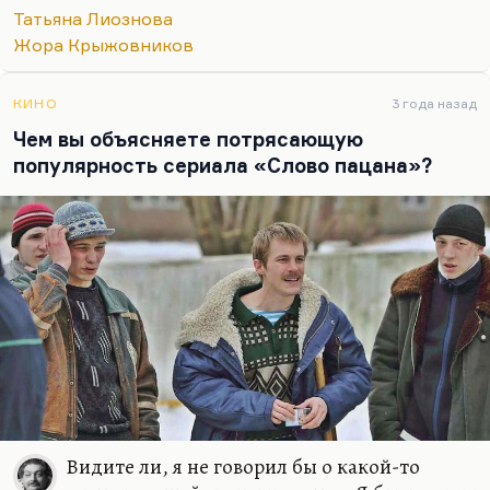
блистательное высказывание, стилистически
Татьяна Лиознова
очень интересное, с очень интересной…
Жора Крыжовников
КИНО
3 года назад
Чем вы объясняете потрясающую
популярность сериала «Слово пацана»?
Видите ли, я не говорил бы о какой-то