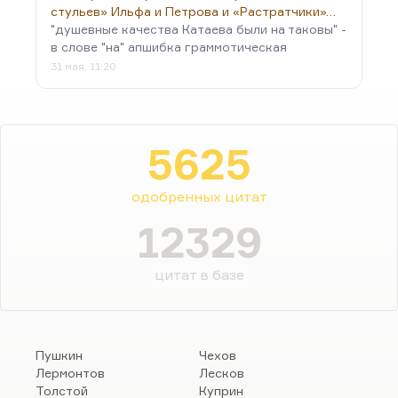
стульев» Ильфа и Петрова и «Растратчики»…
"душевные качества Катаева были на таковы" -
в слове "на" апшибка граммотическая
31 мая, 11:20
5625
одобренных цитат
12329
цитат в базе
Пушкин
Чехов
Лермонтов
Лесков
Толстой
Куприн