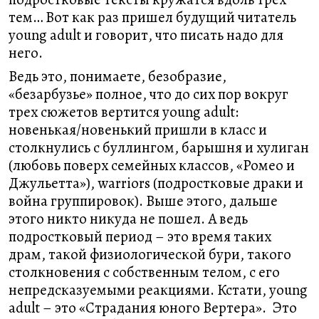
тем… Вот как раз пришел будущий читатель
young adult и говорит, что писать надо для
него.
Ведь это, понимаете, безобразие,
«безарбузье» полное, что до сих пор вокруг
трех сюжетов вертится young adult:
новенькая/новенький пришли в класс и
столкнулись с буллингом, барышня и хулиган
(любовь поверх семейных классов, «Ромео и
Джульетта»), warriors (подростковые драки и
война группировок). Выше этого, дальше
этого никто никуда не пошел. А ведь
подростковый период – это время таких
драм, такой физиологической бури, такого
столкновения с собственным телом, с его
непредсказуемыми реакциями. Кстати, young
adult – это «Страдания юного Вертера». Это