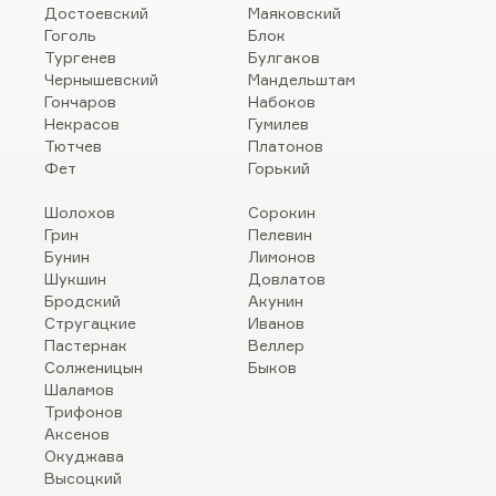
Достоевский
Маяковский
Гоголь
Блок
Тургенев
Булгаков
Чернышевский
Мандельштам
Гончаров
Набоков
Некрасов
Гумилев
Тютчев
Платонов
Фет
Горький
Шолохов
Сорокин
Грин
Пелевин
Бунин
Лимонов
Шукшин
Довлатов
Бродский
Акунин
Стругацкие
Иванов
Пастернак
Веллер
Солженицын
Быков
Шаламов
Трифонов
Аксенов
Окуджава
Высоцкий