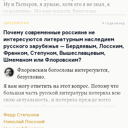
Ну и Гаспаров, я думаю, хотя его я не знал, к
сожалению. Можно назвать Вячеслава
Всеволодовича Ива́нова, но он шире, чем
филолог.
ЛИТЕРАТУРА
4 года назад
Почему современные россияне не
интересуются литературным наследием
русского зарубежья — Бердяевым, Лосским,
Франком, Степуном, Вышеславцевым,
Шмеманом или Флоровским?
Флоровским богословы интересуются,
безусловно.
Я вам могу ответить на этот вопрос. Потому что
большая часть русской литературы потеряла всю
свою актуальность, и потеряла прежде всего
потому, что проблематика современного мира
усложнилась многократно, Россия стала
Федр Степунов
совершенно другой. Эти люди жили и писали
Николай Лосский
так, как будто у них было очень много времени.