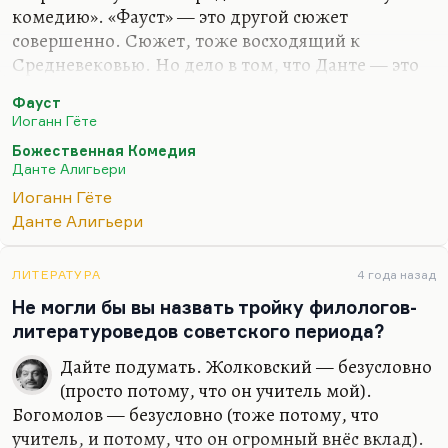
комедию». «Фауст» — это другой сюжет
совершенно. Сюжет, тоже восходящий к
Средневековью. Но дело в том, что Данте — это
космогония, а «Фауст» — это скорее
Фауст
принципиальный отказ от космогонии.
Иоганн Гёте
Понимаете, я рискну сказать, что «Божественная
Божественная Комедия
комедия» — это последняя попытка человека
Данте Алигьери
единым чертежом объять мир. Дальше человек
Иоганн Гёте
догадался, что мир принципиально разомкнут.
Данте Алигьери
Вот большой антропный принцип, столь
любимый покойным Вячеславом Всеволодовичем
ЛИТЕРАТУРА
4 года назад
Ивановым и пропагандируемый им, в простом
Не могли бы вы назвать тройку филологов-
виде сводится к тому, что Вселенная создана в
литературоведов советского периода?
расчете на человеческое…
Дайте подумать. Жолковский — безусловно
(просто потому, что он учитель мой).
Богомолов — безусловно (тоже потому, что
учитель, и потому, что он огромный внёс вклад).