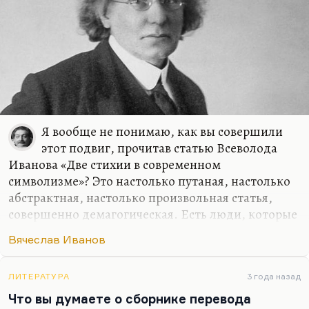
Я вообще не понимаю, как вы совершили
этот подвиг, прочитав статью Всеволода
Иванова «Две стихии в современном
символизме»? Это настолько путаная, настолько
абстрактная, настолько произвольная статья,
совершенно демагогическая. Есть люди, которые
занимаются творчеством Иванова совершенно
Вячеслав Иванов
серьезно, как, скажем, Майкл Вахтель, но я
никогда не понимал этого. Может быть, у него
есть несколько сильных стихотворений в «Cor
ЛИТЕРАТУРА
3 года назад
Ardens», да и «Корчие звезды» само по себе
Что вы думаете о сборнике перевода