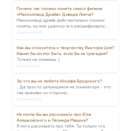
Почему так сложно понять смысл фильма
«Малхолланд Драйв» Дэвида Линча?
Малхолланд драйв действительно сложно
понять, но мне удалось его расшифровать:…
31 июля, 14:05
Как вы относитесь к творчеству Виктора Цоя?
Каким бы он мог быть, если бы не трагедия?
Точнее не скажешь :(
16 июля, 21:11
За что вы не любите Иосифа Бродского?
...Да просто целующиеся на эскалаторе - это
так красиво со стороны...
16 июля, 20:11
Не могли бы вы рассказать про Юза
Алешковского и Леонида Мациха?
Я могу рассказать про тебя. Ты только что