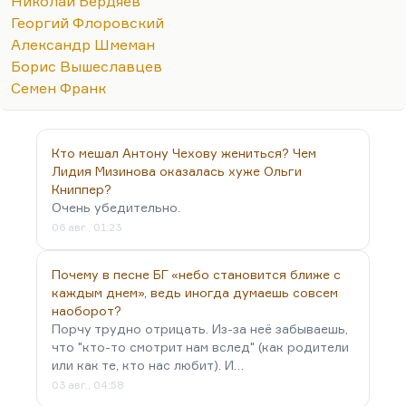
Николай Бердяев
Многое обернулось простой болтологией. Хотя
Георгий Флоровский
есть прекрасные страницы и в наследии
Александр Шмеман
Шмемана, пожалуй, и Бердяева, и уж конечно,
Борис Вышеславцев
Лосского. Бердяев мне кажется скорее
Семен Франк
публицистом таким, достаточно переменчивым.
И у Розанова, и у Флоровского, богослова
превосходного, у Флоренского, которого я ценю
Кто мешал Антону Чехову жениться? Чем
выше всех остальных, конечно, есть…
Лидия Мизинова оказалась хуже Ольги
Книппер?
Очень убедительно.
06 авг., 01:23
Почему в песне БГ «небо становится ближе с
каждым днем», ведь иногда думаешь совсем
наоборот?
Порчу трудно отрицать. Из-за неё забываешь,
что "кто-то смотрит нам вслед" (как родители
или как те, кто нас любит). И…
03 авг., 04:58