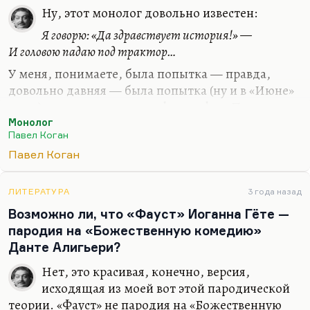
вот что касается…
Ну, этот монолог довольно известен:
Я говорю: «Да здравствует история!» —
И головою падаю под трактор…
У меня, понимаете, была попытка — правда,
довольно давняя — была попытка (ну и в «Июне»
тоже) как-то рассмотреть философию Павла
Когана с точки зрения так называемого
Монолог
Павел Коган
неортодоксального марксизма, который
придумали Слуцкий и компания. Действительно,
Павел Коган
Коган прав, что
«смелейшие — мы были ренегаты».
Подвиг поэта, с точки зрения этой прослойки,
ЛИТЕРАТУРА
3 года назад
заключается в том, чтобы отдаться на волю
Возможно ли, что «Фауст» Иоганна Гёте —
большинства — и это делает его ренегатом,
пародия на «Божественную комедию»
помимо воли. На эти темы достаточно полно
Данте Алигьери?
высказался Пастернак, сказав:
Нет, это красивая, конечно, версия,
Иль я не знаю, что, в потемки тычась,
исходящая из моей вот этой пародической
Вовек…
теории. «Фауст» не пародия на «Божественную