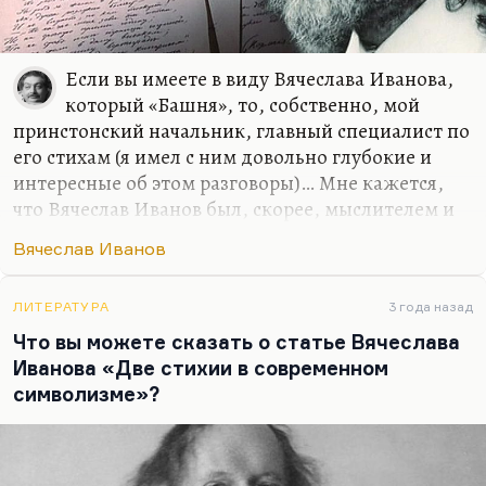
Если вы имеете в виду Вячеслава Иванова,
который «Башня», то, собственно, мой
принстонский начальник, главный специалист по
его стихам (я имел с ним довольно глубокие и
интересные об этом разговоры)… Мне кажется,
что Вячеслав Иванов был, скорее, мыслителем и
организатором литературного процесса, нежели
Вячеслав Иванов
первоклассным поэтом. Поэтом он был таким
своеобразным. Он был таким, с одной стороны,
безусловно, мыслителем (его поэзия
ЛИТЕРАТУРА
3 года назад
интеллектуальна), а с другой… как бы сказать…
Что вы можете сказать о статье Вячеслава
да, Майкл Вахтей — наш завкафедрой, главный
Иванова «Две стихии в современном
специалист по творчеству Вячеслава Иванова, и
символизме»?
мне кажется, что он наиболее точно определяет
его место в литературе Серебряного века,
восхищаясь именно плотностью и…