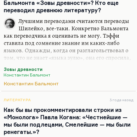
довольно интересное сочинение, но в целом,
Бальмонта «Зовы древности»? Кто еще
понимаете, «невысокая природа колдовских его
переводил древнюю литературу?
забав: / то калоши, то погода, то Иванов
Лучшими переводами считаются переводы
Вячеслав».
Шилейко, все-таки. Конкретно Бальмонта
Мне кажется, что это переоцененная фигура.
как переводчика я оценивать не могу. Тэффи
Интересны его отношения с…
ставила под сомнение знание им каких-либо
языков. Однажды, когда он разглагольствовал о
том, что не знает «языка зулю», она его спросила,
как по-фински будет «четырнадцать». И он не
Зовы древности
вспомнил, не знал.
Константин Бальмонт
Я думаю, что Бальмонт, будучи очень большим
Константин Бальмонт
поэтом, по-настоящему большим (что хотите, а
Бальмонт большой поэт, настоящий), переводил
ЛИТЕРАТУРА
3 года назад
по слуху, чувствуя каким-то вкусом своим, каким-
Как бы вы прокомментировали строки из
то языковым до-знанием интонацию
«Монолога» Павла Когана: «Честнейшие —
подлинника. Во всяком случае, грузинские
мы были подлецами, Смелейшие — мы были
мнения – а я бы недавно в Тбилиси – о его
ренегаты.»?
переводах довольно высоки. Он не буквалист. А