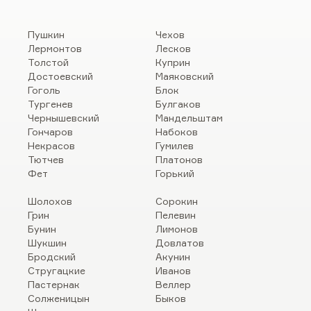
Пушкин
Чехов
Лермонтов
Лесков
Толстой
Куприн
Достоевский
Маяковский
Гоголь
Блок
Тургенев
Булгаков
Чернышевский
Мандельштам
Гончаров
Набоков
Некрасов
Гумилев
Тютчев
Платонов
Фет
Горький
Шолохов
Сорокин
Грин
Пелевин
Бунин
Лимонов
Шукшин
Довлатов
Бродский
Акунин
Стругацкие
Иванов
Пастернак
Веллер
Солженицын
Быков