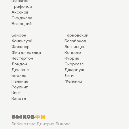
Шаламов
Трифонов
Аксенов
Окуджава
Высоцкий
Байрон
Тарковский
Хемингуэй
Балабанов
Фолкнер
Звягинцев
Фицджеральд
Коппола
Честертон
Кубрик
Лондон
Скорсезе
Диккенс
Джармуш
Борхес
Линч
Паланик
Феллини
Роулинг
Кинг
Капоте
Быков
ФМ
Библиотека Дмитрия Быкова