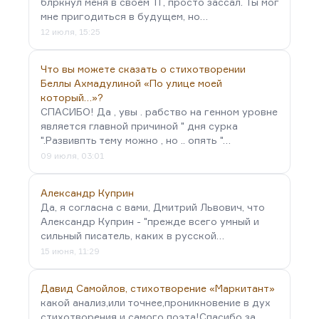
блркнул меня в своём ТГ, просто зассал. Ты мог
мне пригодиться в будущем, но…
12 июля, 15:25
Что вы можете сказать о стихотворении
Беллы Ахмадулиной «По улице моей
который…»?
СПАСИБО! Да , увы . рабство на генном уровне
является главной причиной " дня сурка
".Развивпть тему можно , но .. опять "…
09 июля, 03:01
Александр Куприн
Да, я согласна с вами, Дмитрий Львович, что
Александр Куприн - "прежде всего умный и
сильный писатель, каких в русской…
15 июня, 11:29
Давид Самойлов, стихотворение «Маркитант»
какой анализ,или точнее,проникновение в дух
стихотворения и самого поэта!Спасибо за