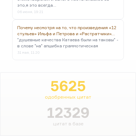
это,я это всегда…
06 июня, 19:21
Почему несмотря на то, что произведения «12
стульев» Ильфа и Петрова и «Растратчики»…
"душевные качества Катаева были на таковы" -
в слове "на" апшибка граммотическая
31 мая, 11:20
5625
одобренных цитат
12329
цитат в базе