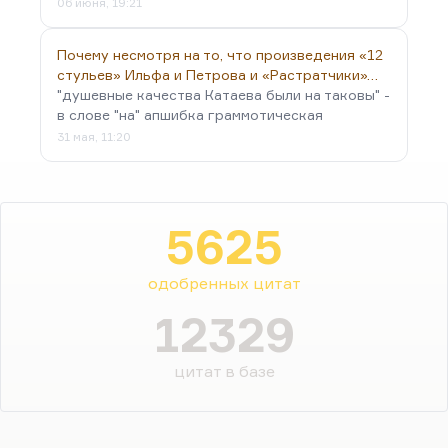
06 июня, 19:21
Почему несмотря на то, что произведения «12
стульев» Ильфа и Петрова и «Растратчики»…
"душевные качества Катаева были на таковы" -
в слове "на" апшибка граммотическая
31 мая, 11:20
5625
одобренных цитат
12329
цитат в базе