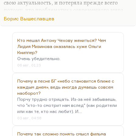
свою актуальность, и потеряла прежде всего
потому, что проблематика современного мира
усложнилась многократно, Россия стала
Борис Вышеславцев
совершенно другой. Эти люди жили и писали
так, как будто у них было очень много времени.
Многое обернулось простой болтологией. Хотя
Кто мешал Антону Чехову жениться? Чем
есть прекрасные страницы и в наследии
Лидия Мизинова оказалась хуже Ольги
Шмемана, пожалуй, и Бердяева, и уж конечно,
Книппер?
Очень убедительно.
Лосского. Бердяев мне кажется скорее
06 авг., 01:23
публицистом таким, достаточно переменчивым.
И у Розанова, и у Флоровского, богослова
Почему в песне БГ «небо становится ближе с
превосходного, у Флоренского, которого я ценю
каждым днем», ведь иногда думаешь совсем
выше всех остальных, конечно, есть…
наоборот?
Порчу трудно отрицать. Из-за неё забываешь,
что "кто-то смотрит нам вслед" (как родители
или как те, кто нас любит). И…
03 авг., 04:58
Почему так сложно понять смысл фильма