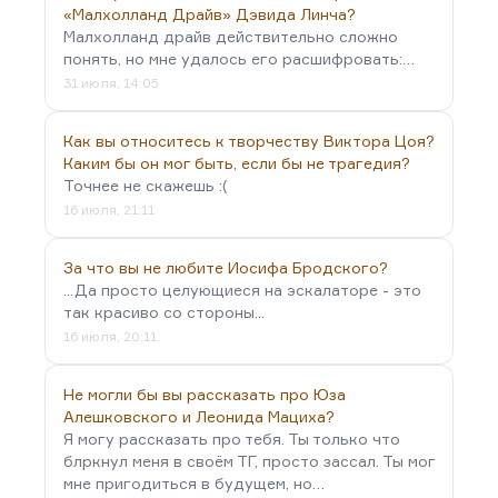
«Малхолланд Драйв» Дэвида Линча?
Малхолланд драйв действительно сложно
понять, но мне удалось его расшифровать:…
31 июля, 14:05
Как вы относитесь к творчеству Виктора Цоя?
Каким бы он мог быть, если бы не трагедия?
Точнее не скажешь :(
16 июля, 21:11
За что вы не любите Иосифа Бродского?
...Да просто целующиеся на эскалаторе - это
так красиво со стороны...
16 июля, 20:11
Не могли бы вы рассказать про Юза
Алешковского и Леонида Мациха?
Я могу рассказать про тебя. Ты только что
блркнул меня в своём ТГ, просто зассал. Ты мог
мне пригодиться в будущем, но…