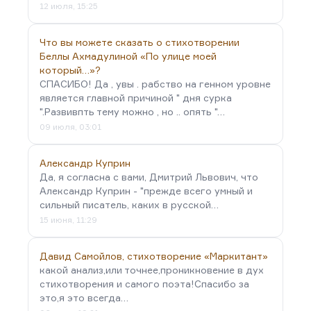
12 июля, 15:25
Что вы можете сказать о стихотворении
Беллы Ахмадулиной «По улице моей
который…»?
СПАСИБО! Да , увы . рабство на генном уровне
является главной причиной " дня сурка
".Развивпть тему можно , но .. опять "…
09 июля, 03:01
Александр Куприн
Да, я согласна с вами, Дмитрий Львович, что
Александр Куприн - "прежде всего умный и
сильный писатель, каких в русской…
15 июня, 11:29
Давид Самойлов, стихотворение «Маркитант»
какой анализ,или точнее,проникновение в дух
стихотворения и самого поэта!Спасибо за
это,я это всегда…