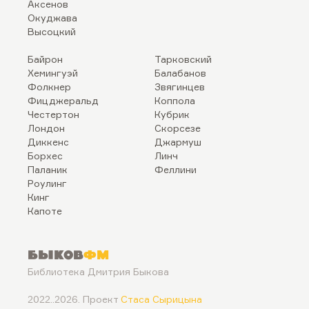
Аксенов
Окуджава
Высоцкий
Байрон
Тарковский
Хемингуэй
Балабанов
Фолкнер
Звягинцев
Фицджеральд
Коппола
Честертон
Кубрик
Лондон
Скорсезе
Диккенс
Джармуш
Борхес
Линч
Паланик
Феллини
Роулинг
Кинг
Капоте
Быков
ФМ
Библиотека Дмитрия Быкова
2022..2026. Проект
Стаса Сырицына