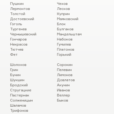
Пушкин
Чехов
Лермонтов
Лесков
Толстой
Куприн
Достоевский
Маяковский
Гоголь
Блок
Тургенев
Булгаков
Чернышевский
Мандельштам
Гончаров
Набоков
Некрасов
Гумилев
Тютчев
Платонов
Фет
Горький
Шолохов
Сорокин
Грин
Пелевин
Бунин
Лимонов
Шукшин
Довлатов
Бродский
Акунин
Стругацкие
Иванов
Пастернак
Веллер
Солженицын
Быков
Шаламов
Трифонов