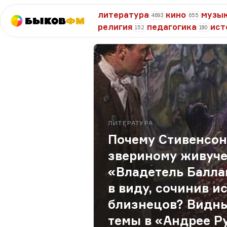
литература
кино
музы
4693
655
Быков
ФМ
религия
педагогика
ист
152
180
ЛИТЕРАТУРА
Почему Стивенсон
звериному живуче
«Владетель Балла
в виду, сочинив 
близнецов? Видны
темы в «Андрее Р