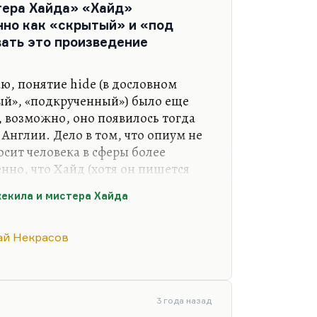
тера Хайда» «Хайд»
но как «скрытый» и «под
ать это произведение
ю, понятие hide (в дословном
й», «подкрученный») было еще
, возможно, оно появилось тогда
 Англии. Дело в том, что опиум не
осит человека в сферы более
нно, что Хайд (хотя он пишется
рятанная личность».
екила и мистера Хайда
роизведения. Я всегда исходил из
нтик, романтика и готика, как вы
ай Некрасов
и путями, но не совпадают.
отический герой всегда борец, а
жертва. Он пытается укрыться от
ор Джекил и…
3 года назад