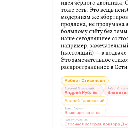
идея чёрного двойника. 
тоже есть. Это вещь неиз
модернизм же абортирова
продлена, не продумана э
большому счёту без темы
наше сегодняшнее состоя
например, замечательный
(настоящий) — в подвале 
Это замечательное стих
распространённое в Сети
Роберт Стивенсон
Арсений Тарковский
Роберт Стивен
Андрей Рублёв
Владетел
Андрей Тарковский
Эрнст Гофман
Эликсиры сатаны
Роберт Стивенсон
Странная история доктора Дж