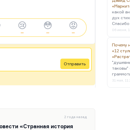
Давид С
«Маркит
какой ан
дух стих

😢
😳
😡
Спасибо 
06 июня, 1
—
—
—
Почему н
«12 стул
«Растра
"душевн
Отправить
таковы" 
граммот
31 мая, 11
2 года назад
повести «Странная история