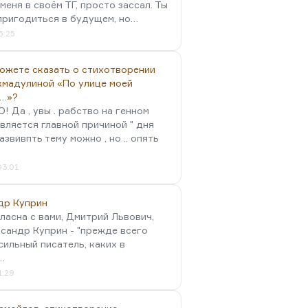
меня в своём ТГ, просто зассал. Ты
пригодиться в будущем, но…
5:25
можете сказать о стихотворении
хмадулиной «По улице моей
…»?
 Да , увы . рабство на генном
вляется главной причиной " дня
Развивпть тему можно , но .. опять
03:01
др Куприн
гласна с вами, Дмитрий Львович,
сандр Куприн - "прежде всего
сильный писатель, каких в
…
1:29