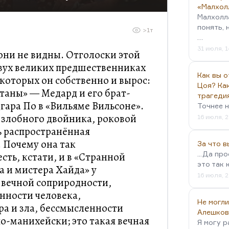
«Малхол
Малхолл
понять, 
>1т
…
31 июля, 1
 они не видны. Отголоски этой
вух великих предшественниках
Как вы о
 которых он собственно и вырос:
Цоя? Как
атаны» — Медард и его брат-
трагеди
дгара По в «Вильяме Вильсоне».
Точнее н
 злобного двойника, роковой
16 июля, 2
ь распространённая
 Почему она так
За что 
...Да пр
сть, кстати, и в «Странной
это так 
 и мистера Хайда» у
16 июля, 2
 вечной соприродности,
нности человека,
Не могли
ра и зла, бессмысленности
Алешков
о-манихейски; это такая вечная
Я могу р