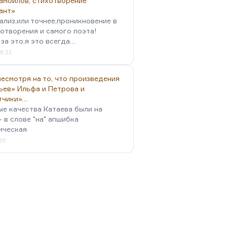
амойлов, стихотворение
ант»
ализ,или точнее,проникновение в
отворения и самого поэта!
за это,я это всегда…
9:21
есмотря на то, что произведения
ьев» Ильфа и Петрова и
тчики»…
ые качества Катаева были на
- в слове "на" апшибка
ическая
:20