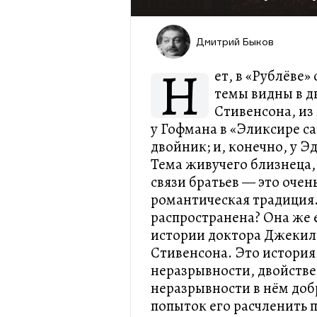
Дмитрий Быков
Н
ет, в «Рублёве»
темы видны в д
Стивенсона, из
у Гофмана в «Эликсире с
двойник; и, конечно, у Э
Тема живучего близнеца,
связи братьев — это очен
романтическая традиция.
распространена? Она же е
истории доктора Джекила
Стивенсона. Это история
неразрывности, двойстве
неразрывности в нём доб
попыток его расчленить п