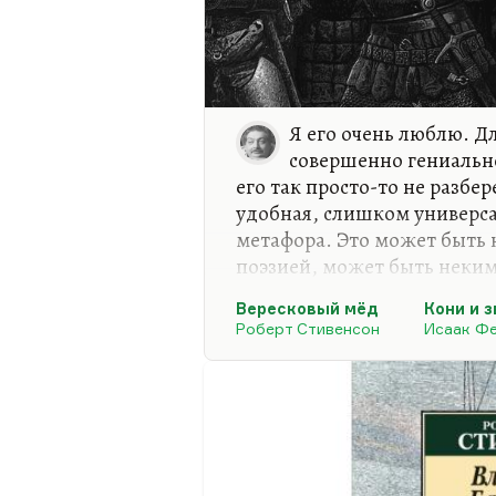
Я его очень люблю. Д
совершенно гениально
его так просто-то не разб
удобная, слишком универс
метафора. Это может быть
поэзией, может быть неким
быть просто верой, а може
Вересковый мёд
Кони и 
Я так люблю это стихотвор
Роберт Стивенсон
Исаак Ф
переводе — конгениальном,
говорили, что
При всём при том, при всём пр
При всём при том, при этом
Маршак остался Маршаком,