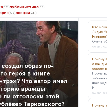
ка
публицистика
103
50
ория
лекции
370
349
Кто меш
Лидия М
Книппер
Очень у
06 авг., 01
Почему в
с кажды
 создал образ по-
совсем 
го героя в книге
Порчу тр
забываеш
нтрэ»? Что автор имел
(как род
историю вражды
И…
03 авг., 0
 ли отголоски этой
ублёве» Тарковского?
Почему 