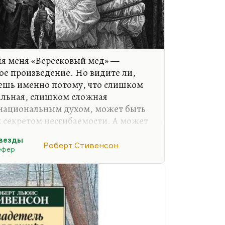
ля меня «Вересковый мед» —
е произведение. Но видите ли,
ерешь именно потому, что слишком
альная, слишком сложная
 национальным духом, может быть
 секретом несгибаемости. А может
т быть просто смыслом жизни.
звезды
Роберт Стивенсон
ение! Особенно в маршаковском
ефер
 безусловно. Уж сколько бы ни
и том,