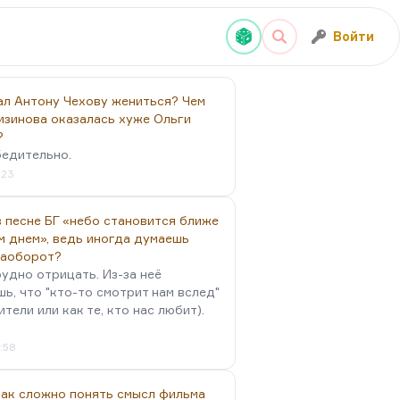
Войти
ал Антону Чехову жениться? Чем
изинова оказалась хуже Ольги
?
бедительно.
:23
 песне БГ «небо становится ближе
м днем», ведь иногда думаешь
наоборот?
удно отрицать. Из-за неё
ь, что "кто-то смотрит нам вслед"
ители или как те, кто нас любит).
4:58
так сложно понять смысл фильма