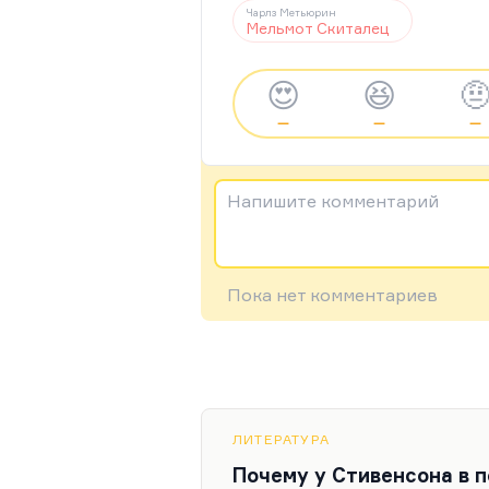
Чарлз Метьюрин
Мельмот Скиталец
😍
😆

—
—
—
Напишите комментарий
Пока нет комментариев
ЛИТЕРАТУРА
Почему у Стивенсона в 