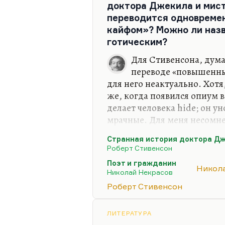
доктора Джекила и мис
переводится одновремен
кайфом»? Можно ли назв
готическим?
Для Стивенсона, дума
переводе «повышенны
для него неактуально. Хотя
же, когда появился опиум в
делает человека hide; он ун
мрачные. Для меня несомне
через y) – это скрытое, «сп
Странная история доктора Дж
Что касается готического п
Роберт Стивенсон
того, что Стивенсон – рома
Поэт и гражданин
Никол
знаете, идут параллельным
Николай Некрасов
Прежде всего потому, что г
Роберт Стивенсон
романтический – эскапист, 
мира. Но, пожалуй, «Докт
ЛИТЕРАТУРА