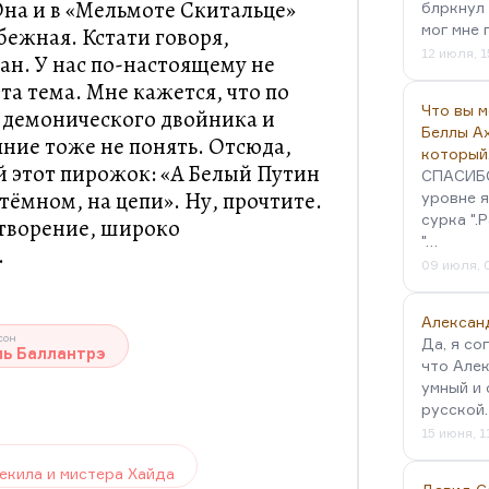
Она и в «Мельмоте Скитальце»
блркнул 
мог мне 
бежная. Кстати говоря,
12 июля, 1
н. У нас по-настоящему не
та тема. Мне кажется, что по
Что вы 
 демонического двойника и
Беллы А
ние тоже не понять. Отсюда,
который
 этот пирожок: «А Белый Путин
СПАСИБО!
тёмном, на цепи». Ну, прочтите.
уровне я
сурка ".
отворение, широко
"…
.
09 июля, 
Алексан
сон
Да, я со
ь Баллантрэ
что Алек
умный и 
русской
15 июня, 1
екила и мистера Хайда