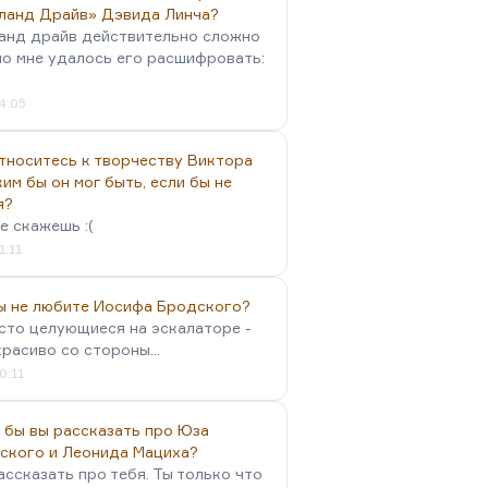
ланд Драйв» Дэвида Линча?
анд драйв действительно сложно
но мне удалось его расшифровать:
4:05
тноситесь к творчеству Виктора
им бы он мог быть, если бы не
я?
е скажешь :(
1:11
вы не любите Иосифа Бродского?
осто целующиеся на эскалаторе -
красиво со стороны...
0:11
 бы вы рассказать про Юза
ского и Леонида Мациха?
ассказать про тебя. Ты только что