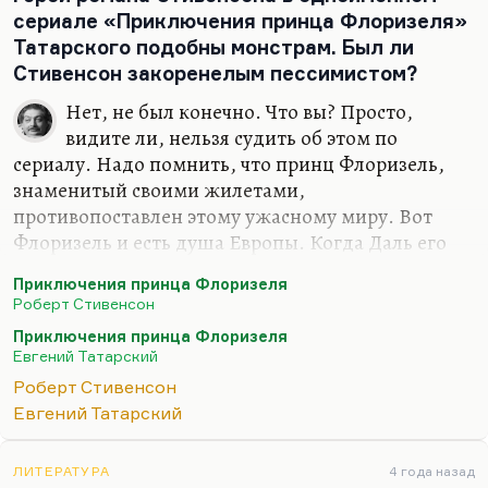
Флоризеля», и, разумеется, «Джекил и Хайд». Это
сериале «Приключения принца Флоризеля»
потрясающие две хроники викторианских
Татарского подобны монстрам. Был ли
времен, которые эпоху запечатлели, я думаю,
Стивенсон закоренелым пессимистом?
даже лучше чем Честертон, скажем, или чем
Нет, не был конечно. Что вы? Просто,
Уайльд. Стивенсон —…
видите ли, нельзя судить об этом по
сериалу. Надо помнить, что принц Флоризель,
знаменитый своими жилетами,
противопоставлен этому ужасному миру. Вот
Флоризель и есть душа Европы. Когда Даль его
играет в картине (последняя роль) — это
Приключения принца Флоризеля
предсмертный Даль, действительно тоже
Роберт Стивенсон
вымороженный и тоже холодный. А Флоризель —
Приключения принца Флоризеля
скорее такая очаровательная, старомодная
Евгений Татарский
фигура. Он немножко похож, во всяком случае,
Роберт Стивенсон
мне так кажется… Я его вижу немного Питером
Евгений Татарский
О'Тулом или Грегори Пеком. Он похож скорее на
Аттикуса Финча из романа «Убить пересмешника»
Харпер Ли. Он вот такой был. Флоризель добрый
ЛИТЕРАТУРА
4 года назад