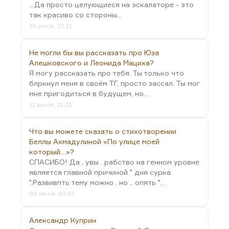
...Да просто целующиеся на эскалаторе - это
так красиво со стороны...
16 июля, 20:11
Не могли бы вы рассказать про Юза
Алешковского и Леонида Мациха?
Я могу рассказать про тебя. Ты только что
блркнул меня в своём ТГ, просто зассал. Ты мог
мне пригодиться в будущем, но…
12 июля, 15:25
Что вы можете сказать о стихотворении
Беллы Ахмадулиной «По улице моей
который…»?
СПАСИБО! Да , увы . рабство на генном уровне
является главной причиной " дня сурка
".Развивпть тему можно , но .. опять "…
09 июля, 03:01
Александр Куприн