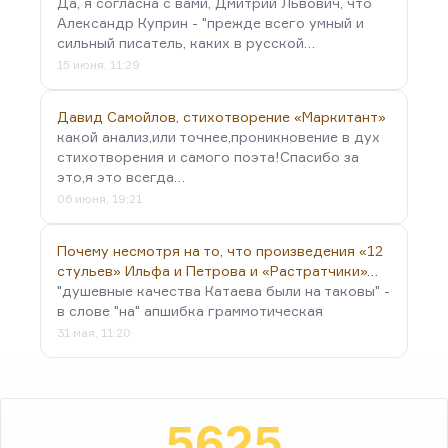
Да, я согласна с вами, Дмитрий Львович, что
Александр Куприн - "прежде всего умный и
сильный писатель, каких в русской…
15 июня, 11:29
Давид Самойлов, стихотворение «Маркитант»
какой анализ,или точнее,проникновение в дух
стихотворения и самого поэта!Спасибо за
это,я это всегда…
06 июня, 19:21
Почему несмотря на то, что произведения «12
стульев» Ильфа и Петрова и «Растратчики»…
"душевные качества Катаева были на таковы" -
в слове "на" апшибка граммотическая
31 мая, 11:20
5625