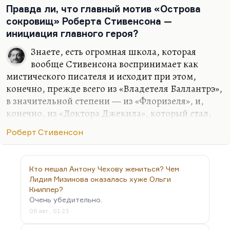
прежде всего, он весёлый. И в этом смысле фильм
Правда ли, что главный мотив «Острова
нравится мне меньше, чем…
сокровищ» Роберта Стивенсона —
инициация главного героя?
Знаете, есть огромная школа, которая
вообще Стивенсона воспринимает как
мистического писателя и исходит при этом,
конечно, прежде всего из «Владетеля Баллантрэ»,
в значительной степени — из «Флоризеля», и,
конечно, из «Доктора Джекила», который стал,
наверное, самым главным текстом для XX века,
Роберт Стивенсон
хотя написан в конце XIX. Знаете, есть как бы два
таких великих текста о мотиве двойничества,
написанных почти одновременно, две великие
Кто мешал Антону Чехову жениться? Чем
сказки — «Портрет Дориана Грея» Уайльда и
Лидия Мизинова оказалась хуже Ольги
«Доктор Джекил и мистер Хайд» Стивенсона.
Книппер?
Хотя, по-моему, «Портрет Дориана Грея» —
Очень убедительно.
гораздо слабее роман, чем маленькая
06 авг., 01:23
стивенсовская повесть.