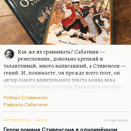
Как же их сравнивать? Сабатини —
ремесленник, довольно крепкий и
талантливый, много написавший, а Стивенсон —
гений. И, понимаете, он прежде всего поэт, он
автор самого влиятельного текста конца века
«Странная история доктора Джекила и мистера
Хайда». Дорог он нам не пиратской своей
Роберт Стивенсон
стилизацией «Остров сокровищ», а философским
Рафаэль Сабатини
нуаром «Владетель Баллантрэ» или «Черной
стрелой». За что бы он не брался, он создавал
великолепные образцы жанра. Но лучшее, что он
ЛИТЕРАТУРА
КИНО
4 года назад
оставил — это, конечно, «Приключения принца
Герои романа Стивенсона в одноимённом