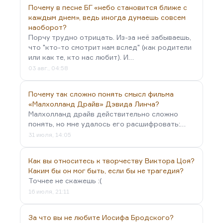
Почему в песне БГ «небо становится ближе с
И Уайльда, и Стивенсона в XX веке всё время
каждым днем», ведь иногда думаешь совсем
пытаются прочесть с позиций…
наоборот?
Порчу трудно отрицать. Из-за неё забываешь,
что "кто-то смотрит нам вслед" (как родители
или как те, кто нас любит). И…
03 авг., 04:58
Почему так сложно понять смысл фильма
«Малхолланд Драйв» Дэвида Линча?
Малхолланд драйв действительно сложно
понять, но мне удалось его расшифровать:…
31 июля, 14:05
Как вы относитесь к творчеству Виктора Цоя?
Каким бы он мог быть, если бы не трагедия?
Точнее не скажешь :(
16 июля, 21:11
За что вы не любите Иосифа Бродского?