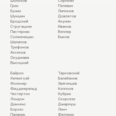
Шолохов
Сорокин
Грин
Пелевин
Бунин
Лимонов
Шукшин
Довлатов
Бродский
Акунин
Стругацкие
Иванов
Пастернак
Веллер
Солженицын
Быков
Шаламов
Трифонов
Аксенов
Окуджава
Высоцкий
Байрон
Тарковский
Хемингуэй
Балабанов
Фолкнер
Звягинцев
Фицджеральд
Коппола
Честертон
Кубрик
Лондон
Скорсезе
Диккенс
Джармуш
Борхес
Линч
Паланик
Феллини