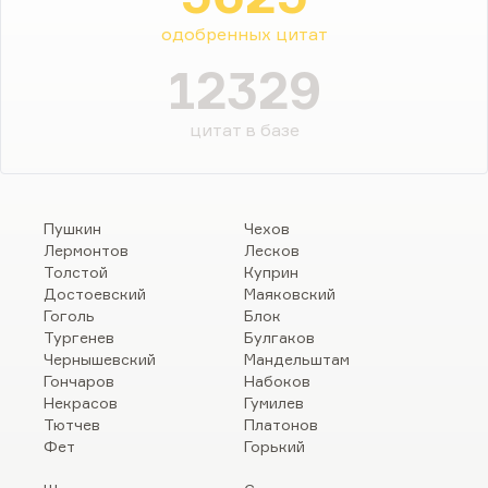
одобренных цитат
12329
цитат в базе
Пушкин
Чехов
Лермонтов
Лесков
Толстой
Куприн
Достоевский
Маяковский
Гоголь
Блок
Тургенев
Булгаков
Чернышевский
Мандельштам
Гончаров
Набоков
Некрасов
Гумилев
Тютчев
Платонов
Фет
Горький