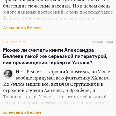
блестящие сюжетные находки. Но в целом очень
много наивных построений, очень предсказуемые
фабулы. У него есть довольно много такой
наивной напыщенности, которую мы ценили в то
Александр Беляев
время. Она есть и у Трублаини в «Шхуне
«Колумб», у всех фантастов и приключенцев 20-
х-30-х годов. Тем не менее, это глоток кислорода
ЛИТЕРАТУРА
3 года назад
в тогдашней литературе. У Белева есть вещи,
Можно ли считать книги Александра
написанные чуть получше, как, скажем, «Голова
Беляева такой же серьезной литературой,
профессора Доуэлля», и похожи, как, скажем,
как произведения Герберта Уэллса?
«Человек-амфибия», но это все равно прекрасный,
Нет. Беляев — хороший писатель, но Уэллс
трогательный писатель, и мужественный
вообще придумал всю фантастику XX века.
человек, всю жизнь боровшийся с…
Из Уэллса вышли все, включая Стругацких и в
огромной степени Азимова, и Брэдбери, и
Толкиена даже. Уэллс — это автор, чей каждый
роман из первых десяти-двенадцати пролагал
путь в мировой литературе. Великий писатель. И
Александр Беляев
книга Максима Чертанова довольно наглядно это