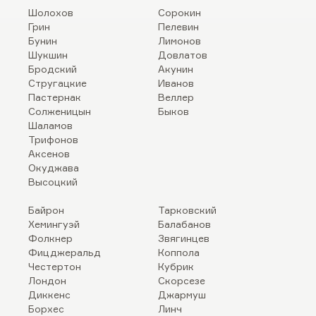
Шолохов
Сорокин
Грин
Пелевин
Бунин
Лимонов
Шукшин
Довлатов
Бродский
Акунин
Стругацкие
Иванов
Пастернак
Веллер
Солженицын
Быков
Шаламов
Трифонов
Аксенов
Окуджава
Высоцкий
Байрон
Тарковский
Хемингуэй
Балабанов
Фолкнер
Звягинцев
Фицджеральд
Коппола
Честертон
Кубрик
Лондон
Скорсезе
Диккенс
Джармуш
Борхес
Линч