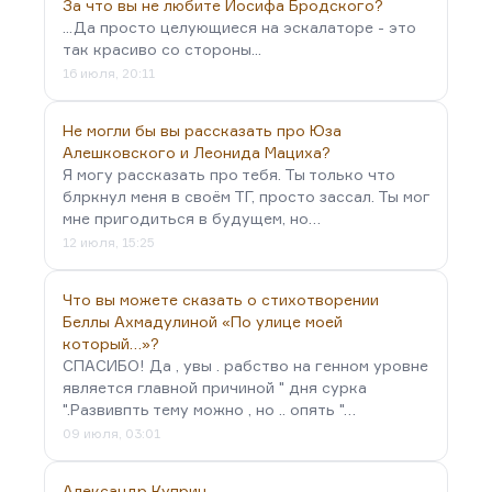
За что вы не любите Иосифа Бродского?
...Да просто целующиеся на эскалаторе - это
так красиво со стороны...
16 июля, 20:11
Не могли бы вы рассказать про Юза
Алешковского и Леонида Мациха?
Я могу рассказать про тебя. Ты только что
блркнул меня в своём ТГ, просто зассал. Ты мог
мне пригодиться в будущем, но…
12 июля, 15:25
Что вы можете сказать о стихотворении
Беллы Ахмадулиной «По улице моей
который…»?
СПАСИБО! Да , увы . рабство на генном уровне
является главной причиной " дня сурка
".Развивпть тему можно , но .. опять "…
09 июля, 03:01
Александр Куприн