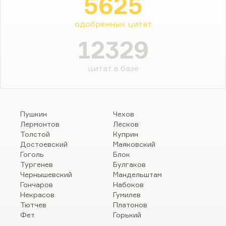
5625
одобренных цитат
12329
цитат в базе
Пушкин
Чехов
Лермонтов
Лесков
Толстой
Куприн
Достоевский
Маяковский
Гоголь
Блок
Тургенев
Булгаков
Чернышевский
Мандельштам
Гончаров
Набоков
Некрасов
Гумилев
Тютчев
Платонов
Фет
Горький