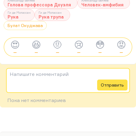
Александр Беляев
Александр Беляев
Голова профессора Доуэля
Человек-амфибия
Ги де Мопассан
Ги де Мопассан
Рука
Рука трупа
Булат Окуджава
😍
😆
🤨
😢
😳
😡
—
—
—
—
—
—
Напишите комментарий
Отправить
Пока нет комментариев