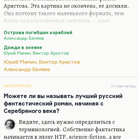
Аристова. Эта картина не окончена, ее досняли.
Она поэтому такого маленького формата, тем
более там классическая ситуация – двое
влюблены в одну. По-моему, Аристов снимал. Это
Острова погибших кораблей
фильм перекрестной стилистики, потому что
Александр Беляев
делали двое.
Дожди в океане
Да, начинал Аристов, а заканчивал Мамин –
Юрий Мамин, Виктор Аристов
человек, который героически отважился
Юрий Мамин, Виктор Аристов
закончить работу старшего друга, но дело в том,
Александр Беляев
что Мамин – режиссер совершенно другой
стилистики, поэтому картина получилась такой
ЛИТЕРАТУРА
2 года назад
бродящей. Но там действительно в главной роли
Можете ли вы называть лучший русский
изумительно красивая Анна Молчанова, которая,
фантастический роман, начиная с
кстати говоря,…
Серебряного века?
Видите, здесь нужно определиться с
терминологией. Собственно фантастика
начинается в эпоху НТР, science-fiction, а все