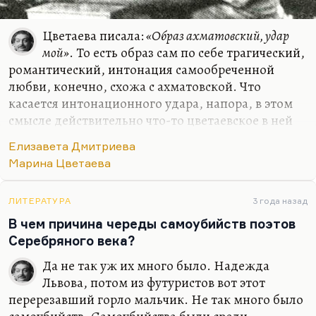
Цветаева писала:
«Образ ахматовский, удар
мой»
. То есть образ сам по себе трагический,
романтический, интонация самообреченной
любви, конечно, схожа с ахматовской. Что
касается интонационного удара, напора, в этом
смысле действительно что-то цветаевское в ней
было. Я думаю, что если бы у Васильевой-
Елизавета Дмитриева
Дмитриевой не было ее счастливого дара
Марина Цветаева
перевоплощаться, если бы она могла что-то
писать о себе, она была бы поэтом, может быть,
как минимум не меньшим, чем Ахматова,
ЛИТЕРАТУРА
3 года назад
равным, может быть, Цветаевой. Но в силу
В чем причина череды самоубийств поэтов
долгой болезни, необходимости значительную
Серебряного века?
часть детства провести просто в неподвижности,
Да не так уж их много было. Надежда
отвращения к собственной внешности и
Львова, потом из футуристов вот этот
биографии она была таким человеком, который…
перерезавший горло мальчик. Не так много было