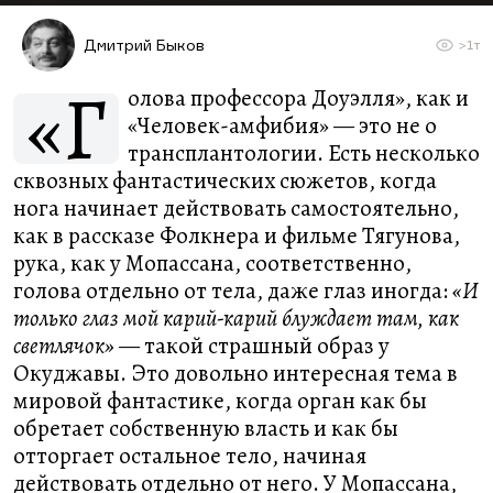
Дмитрий Быков
>1т
«Г
олова профессора Доуэлля», как и
«Человек-амфибия» — это не о
трансплантологии. Есть несколько
сквозных фантастических сюжетов, когда
нога начинает действовать самостоятельно,
как в рассказе Фолкнера и фильме Тягунова,
рука, как у Мопассана, соответственно,
голова отдельно от тела, даже глаз иногда:
«И
только глаз мой карий-карий блуждает там, как
светлячок»
— такой страшный образ у
Окуджавы. Это довольно интересная тема в
мировой фантастике, когда орган как бы
обретает собственную власть и как бы
отторгает остальное тело, начиная
действовать отдельно от него. У Мопассана,