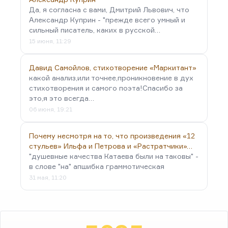
Да, я согласна с вами, Дмитрий Львович, что
Александр Куприн - "прежде всего умный и
сильный писатель, каких в русской…
15 июня, 11:29
Давид Самойлов, стихотворение «Маркитант»
какой анализ,или точнее,проникновение в дух
стихотворения и самого поэта!Спасибо за
это,я это всегда…
06 июня, 19:21
Почему несмотря на то, что произведения «12
стульев» Ильфа и Петрова и «Растратчики»…
"душевные качества Катаева были на таковы" -
в слове "на" апшибка граммотическая
31 мая, 11:20