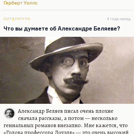
Герберт Уэллс
демонстрирует. Не зря она вот так популярна
среди фанов настоящих, любителей фантастики.
Собственно только среди них, потому что все
ЛИТЕРАТУРА
4 года назад
остальные считают, что Уэллс преувеличен. Нет,
Что вы думаете об Александре Беляеве?
Уэллс — гениальный писатель.
Беляев очень талантлив, но рассказы его — это
просто графомания, прости меня господи. А из
романов — ну, подавляющее большинство
сделано…
Александр Беляев писал очень плохие
сначала рассказы, а потом — несколько
гениальных романов внезапно. Мне кажется, что
«Голова профессора Доуэля» — это очень высокий