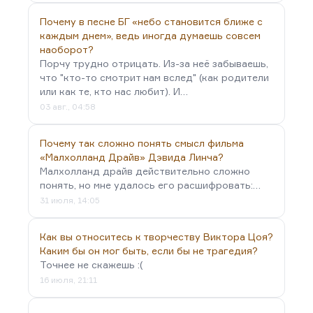
Почему в песне БГ «небо становится ближе с
каждым днем», ведь иногда думаешь совсем
наоборот?
Порчу трудно отрицать. Из-за неё забываешь,
что "кто-то смотрит нам вслед" (как родители
или как те, кто нас любит). И…
03 авг., 04:58
Почему так сложно понять смысл фильма
«Малхолланд Драйв» Дэвида Линча?
Малхолланд драйв действительно сложно
понять, но мне удалось его расшифровать:…
31 июля, 14:05
Как вы относитесь к творчеству Виктора Цоя?
Каким бы он мог быть, если бы не трагедия?
Точнее не скажешь :(
16 июля, 21:11