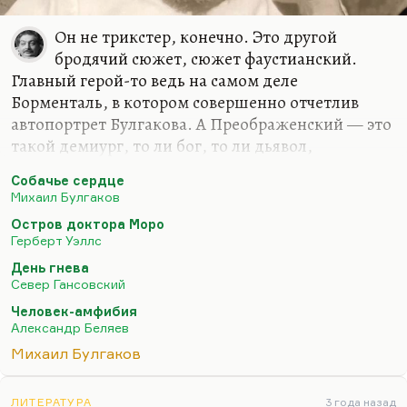
Он не трикстер, конечно. Это другой
бродячий сюжет, сюжет фаустианский.
Главный герой-то ведь на самом деле
Борменталь, в котором совершенно отчетлив
автопортрет Булгакова. А Преображенский — это
такой демиург, то ли бог, то ли дьявол,
искуситель. К Преображенскому у Булгакова
Собачье сердце
очень сложное отношение. Преображенский —
Михаил Булгаков
очень старая священническая фамилия. Это, в
Остров доктора Моро
общем, понимаете, история о Фаусте-
Герберт Уэллс
Борментале, который пытается с помощью
День гнева
алхимии сделать гомункулуса, сделать зверя
Север Гансовский
человеком. А Преображенский ему в этом как бы
Человек-амфибия
помогает, Борменталь ассистирует, и они вместе
Александр Беляев
создают этого гомункулуса. А потом оказывается,
Михаил Булгаков
что их способностей недостаточно. Это
фаустианская история, поэтому…
ЛИТЕРАТУРА
3 года назад