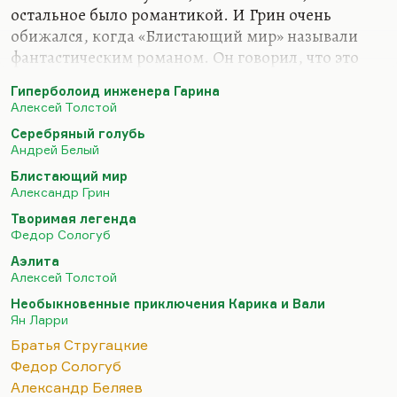
остальное было романтикой. И Грин очень
обижался, когда «Блистающий мир» называли
фантастическим романом. Он говорил, что это
символистский роман. Можно ли назвать
Гиперболоид инженера Гарина
фантастической прозу Сологуба, в частности,
Алексей Толстой
«Творимую легенду»? Хотя в ней, безусловно,
Серебряный голубь
присутствуют элементы фэнтези, да даже
Андрей Белый
элементы научной фантастики. Думаю, нет. И
Блистающий мир
первая русская фантастика — это не «Русские
Александр Грин
ночи» Одоевского, а, если на то пошло, «Красная
Творимая легенда
звезда» Богданова. Наверное, в каком-то смысле
Федор Сологуб
первые советские фантастические романы — это
Аэлита
«Аэлита» и «Гиперболоид инженера Гарина», хотя
Алексей Толстой
тоже…
Необыкновенные приключения Карика и Вали
Ян Ларри
Братья Стругацкие
Федор Сологуб
Александр Беляев