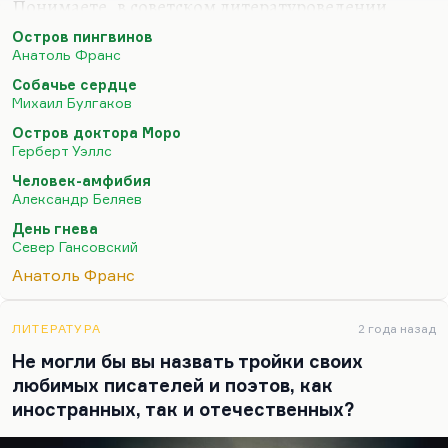
Понимаете, в советском литературоведении
существовал такой штамп, что это пародийная
Остров пингвинов
история Франции. На самом деле, конечно, не
Анатоль Франс
только. Это роман, который следует
Собачье сердце
рассматривать, на мой взгляд, в одном ряду с
Михаил Булгаков
такими антропологическими фантазиями,
Остров доктора Моро
вообще характерными очень для начала века. Эта
Герберт Уэллс
тема продолжала волновать людей на
Человек-амфибия
протяжении всего XX столетия. Ну, возьмём
Александр Беляев
рассказ Севера Гансовского «День гнева» про этих
День гнева
умных медведей. Дело в том, что тема отличия
Север Гансовский
человека от…
Анатоль Франс
ЛИТЕРАТУРА
2 года назад
Не могли бы вы назвать тройки своих
любимых писателей и поэтов, как
иностранных, так и отечественных?