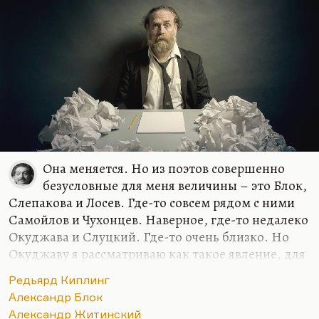
Она меняется. Но из поэтов совершенно
безусловные для меня величины – это Блок,
Слепакова и Лосев. Где-то совсем рядом с ними
Самойлов и Чухонцев. Наверное, где-то недалеко
Окуджава и Слуцкий. Где-то очень близко. Но
Окуджаву я рассматриваю как такое явление, для
меня песни, стихи и проза образуют такой
Редьярд Киплинг
конгломерат нерасчленимый. Видите, семерку
Александр Блок
только могу назвать. Но в самом первом ряду
Александр Житинский