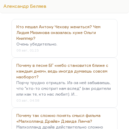
наверное, у первого это дошло до такого
Александр Беляев
блистательного сюжетного варианта. Оба
варианта рассказа…
Кто мешал Антону Чехову жениться? Чем
Лидия Мизинова оказалась хуже Ольги
Книппер?
Очень убедительно.
06 авг., 01:23
Почему в песне БГ «небо становится ближе с
каждым днем», ведь иногда думаешь совсем
наоборот?
Порчу трудно отрицать. Из-за неё забываешь,
что "кто-то смотрит нам вслед" (как родители
или как те, кто нас любит). И…
03 авг., 04:58
Почему так сложно понять смысл фильма
«Малхолланд Драйв» Дэвида Линча?
Малхолланд драйв действительно сложно