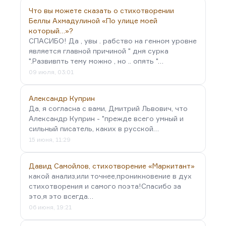
Что вы можете сказать о стихотворении
Беллы Ахмадулиной «По улице моей
который…»?
СПАСИБО! Да , увы . рабство на генном уровне
является главной причиной " дня сурка
".Развивпть тему можно , но .. опять "…
09 июля, 03:01
Александр Куприн
Да, я согласна с вами, Дмитрий Львович, что
Александр Куприн - "прежде всего умный и
сильный писатель, каких в русской…
15 июня, 11:29
Давид Самойлов, стихотворение «Маркитант»
какой анализ,или точнее,проникновение в дух
стихотворения и самого поэта!Спасибо за
это,я это всегда…
06 июня, 19:21