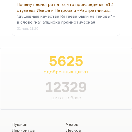
Почему несмотря на то, что произведения «12
стульев» Ильфа и Петрова и «Растратчики»…
"душевные качества Катаева были на таковы" -
в слове "на" апшибка граммотическая
31 мая, 11:20
5625
одобренных цитат
12329
цитат в базе
Пушкин
Чехов
Лермонтов
Лесков