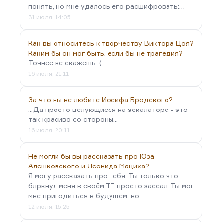
понять, но мне удалось его расшифровать:…
31 июля, 14:05
Как вы относитесь к творчеству Виктора Цоя?
Каким бы он мог быть, если бы не трагедия?
Точнее не скажешь :(
16 июля, 21:11
За что вы не любите Иосифа Бродского?
...Да просто целующиеся на эскалаторе - это
так красиво со стороны...
16 июля, 20:11
Не могли бы вы рассказать про Юза
Алешковского и Леонида Мациха?
Я могу рассказать про тебя. Ты только что
блркнул меня в своём ТГ, просто зассал. Ты мог
мне пригодиться в будущем, но…
12 июля, 15:25