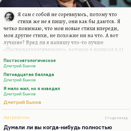
Я сам с собой не соревнуюсь, потому что
стихи же не я пишу, они как бы даются. Я
четко понимаю, что мои новые стихи впереди,
мои другие стихи, не похожие ни на что. А вот
лучшие? Вряд ли я напишу что-то лучше
«Постэсхатологического», которое я написал в 21
год («Наше свято место отныне пусто…»), вряд ли
Постэсхатологическое
я напишу что-то лучше «Пятнадцатой баллады»
Дмитрий Быков
(«Если б был я Дэн Браун…») или моего самого
Пятнадцатая баллада
любимого стихотворения – «Сказки о рыбаке и
Дмитрий Быков
рыбке»… Вообще, лучшее стихотворение мое
Я мало жил, но я изведал
звучит так:
Дмитрий Быков
Я мало жил, но я изведал
Дмитрий Быков
И тьму, и свет.
Небесной Родины я не предал –
ЛИТЕРАТУРА
2 года назад
Думали ли вы когда-нибудь полностью
Что нет, то нет.