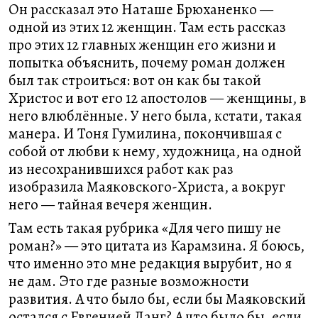
Он рассказал это Наташе Брюханенко —
одной из этих 12 женщин. Там есть рассказ
про этих 12 главных женщин его жизни и
попытка объяснить, почему роман должен
был так строиться: вот он как бы такой
Христос и вот его 12 апостолов — женщины, в
него влюблённые. У него была, кстати, такая
манера. И Тоня Гумилина, покончившая с
собой от любви к нему, художница, на одной
из несохранившихся работ как раз
изобразила Маяковского-Христа, а вокруг
него — тайная вечеря женщин.
Там есть такая рубрика «Для чего пишу не
роман?» — это цитата из Карамзина. Я боюсь,
что именно это мне редакция вырубит, но я
не дам. Это где разные возможности
развития. А что было бы, если бы Маяковский
остался с Евгенией Ланг? А что было бы, если