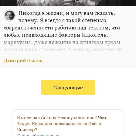
Никогда в жизни, и могу вам сказать,
почему. Я всегда с такой степенью
сосредоточенности работаю над текстом, что
любые привходящие факторы (алкоголь,
марихуана, даже лежание на слишком ярком
солнце) меня отвлекают. Я иногда могу писать
стихи в совершенно не располагающей к этому
Дмитрий Быков
обстановке, как было в армии. Там с какой-то
дополнительной силой вырывалось, может быть,
на внутреннем протесте. Либо в условиях
умеренного, неприхотливого, но все-таки
Следующие
комфорта. Мне, в общем, не нравится, когда меня
отвлекают.
Марихуана – дело не в пропаганде наркотиков.
Но марихуана меняет характер мышления. Она
Кто мешал Антону Чехову жениться? Чем
заметно снижает вашу собственную критичность.
Лидия Мизинова оказалась хуже Ольги
Книппер?
И при таком подходе, мне кажется, даже в…
Очень убедительно.