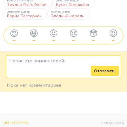
Братья Стругацкие
Дмитрий Быков
Трудно быть богом
Булат Окуджава
Дмитрий Быков
Фостер Уоллес
Борис Пастернак
Бледный король
😍
😆
🤨
😢
😳
😡
—
—
—
—
—
—
Напишите комментарий
Отправить
Пока нет комментариев
ЛИТЕРАТУРА
2 года назад