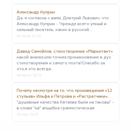
Александр Куприн
Да, я согласна с вами, Дмитрий Львович, что
Александр Куприн - "прежде всего умный и
сильный писатель, каких в русской…
15 июня, 11:29
Давид Самойлов, стихотворение «Маркитант»
какой анализ,или точнее,проникновение в дух
стихотворения и самого поэта!Спасибо за
это,я это всегда…
06 июня, 19:21
Почему несмотря на то, что произведения «12
стульев» Ильфа и Петрова и «Растратчики»…
"душевные качества Катаева были на таковы" -
в слове "на" апшибка граммотическая
31 мая, 11:20