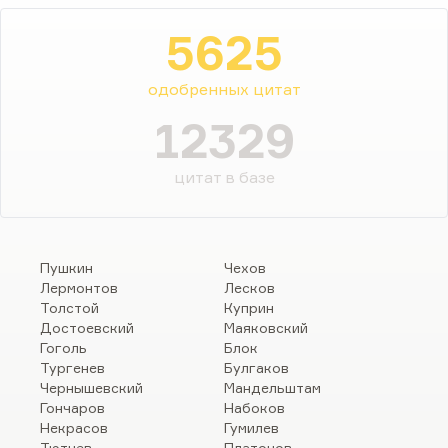
5625
одобренных цитат
12329
цитат в базе
Пушкин
Чехов
Лермонтов
Лесков
Толстой
Куприн
Достоевский
Маяковский
Гоголь
Блок
Тургенев
Булгаков
Чернышевский
Мандельштам
Гончаров
Набоков
Некрасов
Гумилев
Тютчев
Платонов