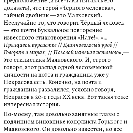
предположение (и всё-таки пытаюсь его
доказать), что герой «Чёрного человека»,
тайный двойник — это Маяковский.
Неслучайно то, что говорит Чёрный человек
— это почти буквальное повторение
известного стихотворения «Нате!». «
…
Прыщавой курсистке // Длинноволосый урод //
Говорит о мирах, // Половой истекая истомою
»,—
это стилистика Маяковского. И, строго
говоря, этот распад одной человеческой
личности на поэта и гражданина уже у
Некрасова есть. Конечно, на поэта и
гражданина развалился, условно говоря,
Некрасов в 20-е годы XX века. Вот такая тоже
интересная история.
По-моему, там довольно занятные главы о
подлинном виновнике конфликта Горького и
Маяковского. Он довольно известен, но все