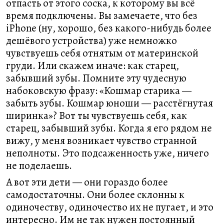
отпасть от этого соска, к которому вы всё
время подключены. Вы замечаете, что без
iPhone (ну, хорошо, без какого-нибудь более
дешёвого устройства) уже немножко
чувствуешь себя отнятым от материнской
груди. Или скажем иначе: как старец,
забывший зубы. Помните эту чудесную
набоковскую фразу: «Кошмар старика —
забыть зубы. Кошмар юноши — расстёгнутая
ширинка»? Вот ты чувствуешь себя, как
старец, забывший зубы. Когда я его рядом не
вижу, у меня возникает чувство странной
неполноты. Это подсаженность уже, ничего
не поделаешь.
А вот эти дети — они гораздо более
самодостаточны. Они более склонны к
одиночеству, одиночество их не пугает, и это
интересно. Им не так нужен постоянный