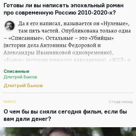
Готовы ли вы написать эпохальный роман
про современную Россию 2010-2020-х?
Да я его написал, называется он «Нулевые»,
там пять частей. Опубликована только одна
– «Списанные». Остальные – это «Убийцы»
(история дела Антонины Федоровой и
Александры Иванниковой одновременно),
«Камск» (история ленского наводнения), «ЖЗЛ» и
«Американец» (история того же героя Сергея
Списанные
Свиридова, который возвращается из
Дмитрий Быков
эмиграции). Десять-пятнадцать лет нам
Дмитрий Быков
происходит действие. Но я не хочу его печатать;
более того, я не уверен, что его надо печатать.
КИНО
2 года назад
Понимаете, в чем дело? Писать эпохальный
О чем бы вы сняли сегодня фильм, если бы
роман хорошо, когда есть эпохальное время на
вам дали денег?
дворе. Сегодня это не тот жанр, в котором надо
выступать. Мне вообще кажется, что время
эпических романов закончилось. Сегодня надо