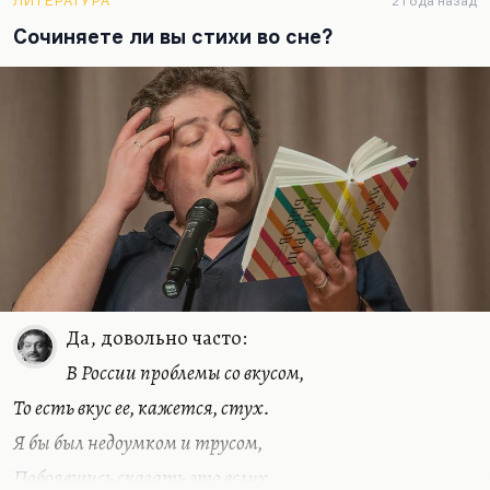
ЛИТЕРАТУРА
2 года назад
Надо вырвать себя из паутины ложных связей, из
Сочиняете ли вы стихи во сне?
цепочек ложных долгов, из обязательств, из
квазиважных дел. «Квартал» превращает вашу
жизнь на время в тотальный разрыв. Причем
«Квартал» можно проходить с женой, с…
Да, довольно часто:
В России проблемы со вкусом,
То есть вкус ее, кажется, стух.
Я бы был недоумком и трусом,
Побоявшись сказать это вслух.