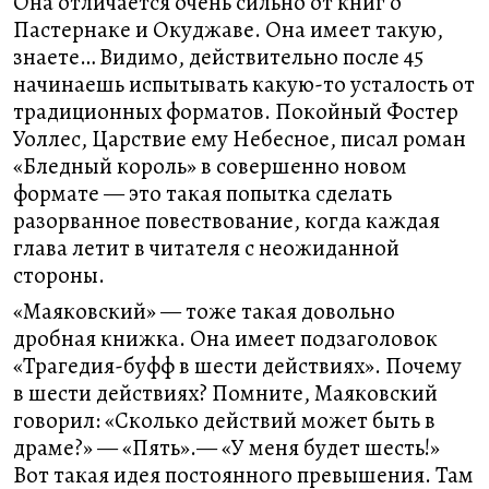
Она отличается очень сильно от книг о
Пастернаке и Окуджаве. Она имеет такую,
знаете… Видимо, действительно после 45
начинаешь испытывать какую-то усталость от
традиционных форматов. Покойный Фостер
Уоллес, Царствие ему Небесное, писал роман
«Бледный король» в совершенно новом
формате — это такая попытка сделать
разорванное повествование, когда каждая
глава летит в читателя с неожиданной
стороны.
«Маяковский» — тоже такая довольно
дробная книжка. Она имеет подзаголовок
«Трагедия-буфф в шести действиях». Почему
в шести действиях? Помните, Маяковский
говорил: «Сколько действий может быть в
драме?» — «Пять».— «У меня будет шесть!»
Вот такая идея постоянного превышения. Там