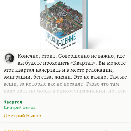
пробках. А…
Конечно, стоит. Совершенно не важно, где
вы будете проходить «Квартал». Вы можете
этот квартал начертить и в месте релокации,
эмиграции, бегства, жизни. Это не важно. Там же
вещи, за которые вас не посадят. Разве что там
надо дать по морде в одном упражнении, но, как
выясняется в конце, давать не надо. «Квартал»
Квартал
ведь проходится с единственной целью –
Дмитрий Быков
вырваться из привычных связей.
Дмитрий Быков
Я совершенно не скрываю: я могу сказать, по
какому принципу построены все эти упражнения.