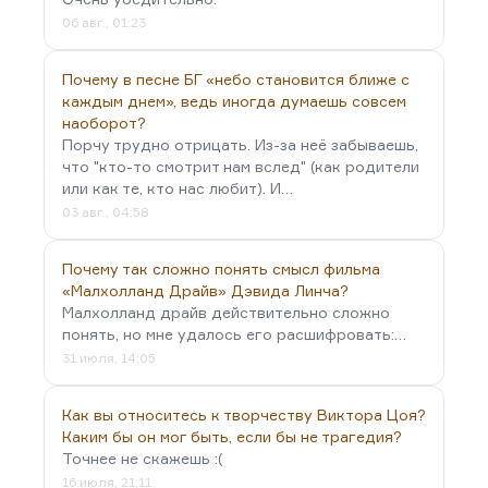
06 авг., 01:23
Почему в песне БГ «небо становится ближе с
каждым днем», ведь иногда думаешь совсем
наоборот?
Порчу трудно отрицать. Из-за неё забываешь,
что "кто-то смотрит нам вслед" (как родители
или как те, кто нас любит). И…
03 авг., 04:58
Почему так сложно понять смысл фильма
«Малхолланд Драйв» Дэвида Линча?
Малхолланд драйв действительно сложно
понять, но мне удалось его расшифровать:…
31 июля, 14:05
Как вы относитесь к творчеству Виктора Цоя?
Каким бы он мог быть, если бы не трагедия?
Точнее не скажешь :(
16 июля, 21:11