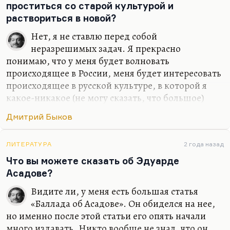
проститься со старой культурой и
Земную предал неоднократно,
раствориться в новой?
И…
Нет, я не ставлю перед собой
неразрешимых задач. Я прекрасно
понимаю, что у меня будет волновать
происходящее в России, меня будет интересовать
происходящее в русской культуре, в которой я
какое-никакое (не могу сказать, что большое)
место все-таки занимаю. Какое-то занимаю,
Дмитрий Быков
безусловно. Сужу я об этом прежде всего по
реакции на меня американских друзей –
студентов, славистов. Так что нет, я не думал
ЛИТЕРАТУРА
2 года назад
бросить то, что я там прожил и то, что я там
Что вы можете сказать об Эдуарде
видел и сделал. Иной вопрос, что писать по-
Асадове?
английски я, конечно, буду. От этого никуда не
Видите ли, у меня есть большая статья
денешься. Писание на английском делает речь
«Баллада об Асадове». Он обиделся на нее,
более четкой. Переводить с английского я буду
но именно после этой статьи его опять начали
много. Вот «Март» переведу Кунищака, буду
много издавать. Никто вообще не знал, что он