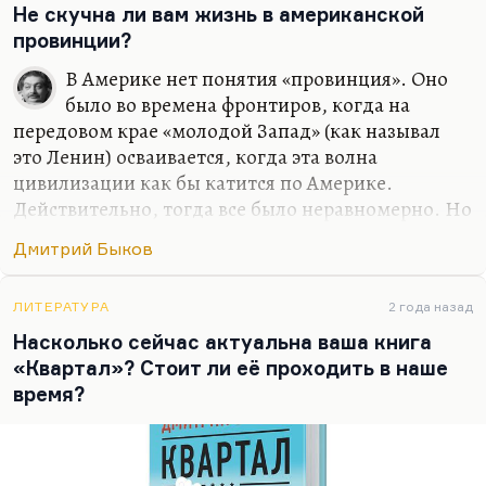
России в современном кино. Понимаете, всех
Не скучна ли вам жизнь в американской
ведь обычно занимает история гендерной
провинции?
идентичности, которая, по-моему, совсем
В Америке нет понятия «провинция». Оно
неинтересна. Людей занимает проблема как
было во времена фронтиров, когда на
совместить, условно говоря, секс и отношения.
передовом крае «молодой Запад» (как называл
Как в «Интиме», например: возможен ли секс
это Ленин) осваивается, когда эта волна
без…
цивилизации как бы катится по Америке.
Действительно, тогда все было неравномерно. Но
на самом деле, вот сейчас я живу в местности
Дмитрий Быков
примерно сельской. Стоит проехать три минуты,
я оказываюсь в абсолютно городском месте,
почти центре города. Соответственно, ощущения
ЛИТЕРАТУРА
2 года назад
провинции у меня нет потому, что я ведь всегда
Насколько сейчас актуальна ваша книга
жил, очень много времени проводил в Чепелеве,
«Квартал»? Стоит ли её проходить в наше
на даче своей. Или в «Березках», любимом
время?
пансионате. И у меня ровно такой же пейзаж
здесь, ровно с теми же грибами. Но проблема в
том, что до Чепелева час ехать, а иногда и два, в