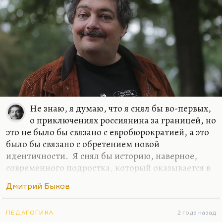
писать…
Не знаю, я думаю, что я снял бы во-первых,
о приключениях россиянина за границей, но
это не было бы связано с евробюрократией, а это
было бы связано с обретением новой
идентичности. Я снял бы историю, наверное,
современного подростка, который оказывается в
трудном классе и пытается в нем завоевать,
Дмитрий Быков
отвоевать себе место. И я, наверное, снял бы
хорошую любовную историю… Я не вижу, к
сожалению, любовных историй в современной
ПЕДАГОГИКА
2 года назад