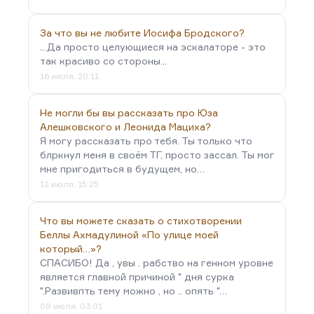
За что вы не любите Иосифа Бродского?
...Да просто целующиеся на эскалаторе - это
так красиво со стороны...
16 июля, 20:11
Не могли бы вы рассказать про Юза
Алешковского и Леонида Мациха?
Я могу рассказать про тебя. Ты только что
блркнул меня в своём ТГ, просто зассал. Ты мог
мне пригодиться в будущем, но…
12 июля, 15:25
Что вы можете сказать о стихотворении
Беллы Ахмадулиной «По улице моей
который…»?
СПАСИБО! Да , увы . рабство на генном уровне
является главной причиной " дня сурка
".Развивпть тему можно , но .. опять "…
09 июля, 03:01