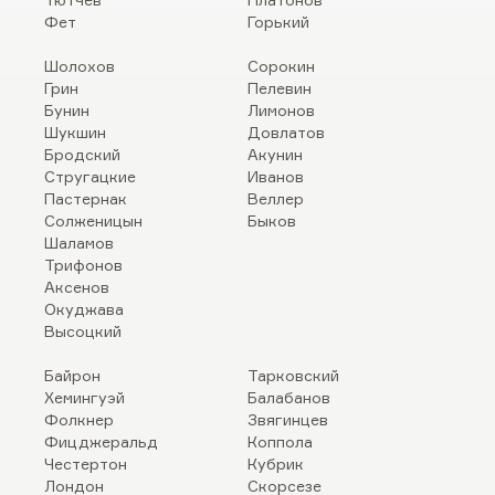
Фет
Горький
Шолохов
Сорокин
Грин
Пелевин
Бунин
Лимонов
Шукшин
Довлатов
Бродский
Акунин
Стругацкие
Иванов
Пастернак
Веллер
Солженицын
Быков
Шаламов
Трифонов
Аксенов
Окуджава
Высоцкий
Байрон
Тарковский
Хемингуэй
Балабанов
Фолкнер
Звягинцев
Фицджеральд
Коппола
Честертон
Кубрик
Лондон
Скорсезе