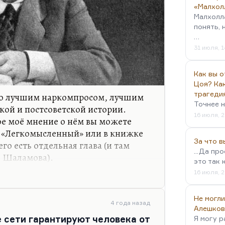
«Малхол
Малхолл
понять, 
…
31 июля, 1
Как вы о
Цоя? Как
трагеди
го лучшим наркомпросом, лучшим
Точнее н
кой и постсоветской истории.
16 июля, 2
ое моё мнение о нём вы можете
ц «Легкомысленный» или в книжке
За что 
го есть отдельная глава (и там
...Да пр
з Шаламова).
это так 
ь к Луначарскому. Меня восхищает
16 июля, 2
дачи знания, но и абсолютная
ритических догадок. Ведь это он
Не могли
4 года назад
«150.000.000» догадался, что эта
Алешков
 сети гарантируют человека от
Я могу р
цати», вот такая битва