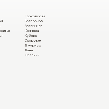
Тарковский
эй
Балабанов
р
Звягинцев
ральд
Коппола
он
Кубрик
Скорсезе
Джармуш
Линч
Феллини