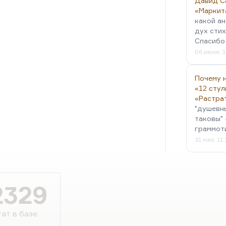
Давид С
«Маркит
какой ан
дух стих
Спасибо 
06 июня, 1
Почему н
«12 стул
«Растра
"душевн
таковы" 
граммот
31 мая, 11
2329
ат в базе