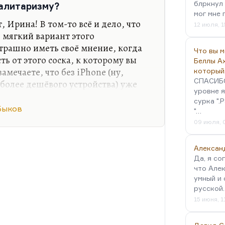
блркнул 
талитаризму?
она он об этом сказал). Он
мог мне 
о большинстве…
, Ирина! В том-то всё и дело, что
12 июля, 1
 мягкий вариант этого
страшно иметь своё мнение, когда
Что вы 
ть от этого соска, к которому вы
Беллы А
амечаете, что без iPhone (ну,
который
СПАСИБО!
 более дешёвого устройства) уже
уровне я
отнятым от материнской груди.
сурка ".
рец, забывший зубы. Помните эту
Быков
"…
у: «Кошмар старика — забыть
09 июля, 
стёгнутая ширинка»? Вот ты
ц, забывший зубы. Когда я его
Алексан
никает чувство странной неполноты.
Да, я со
чего не…
что Алек
умный и 
русской
15 июня, 1