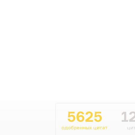
5625
1
одобренных цитат
цит