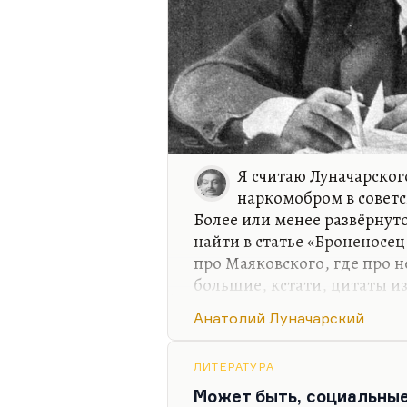
Я считаю Луначарско
наркомобром в советс
Более или менее развёрнут
найти в статье «Броненосе
про Маяковского, где про не
большие, кстати, цитаты и
Я очень позитивно отношус
Анатолий Луначарский
в нём не только радость от
точность его литературно-к
ЛИТЕРАТУРА
первым сразу после чтения 
Может быть, социальные
вещь — возражение «Двенад