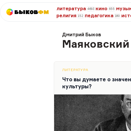
литература
кино
музы
4693
655
Быков
ФМ
религия
педагогика
ист
152
180
Дмитрий Быков
Маяковский
ЛИТЕРАТУРА
Что вы думаете о значе
культуры?