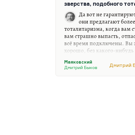
зверства, подобного то
числительных (раньше Якобс
удивительно точно писал 
Да вот не гарантируют
они предлагают более
тоталитаризма, когда вам 
вам страшно выпасть, отпас
всё время подключены. Вы з
хорошо, без какого-нибудь
немножко чувствуешь себя 
Маяковский
Или скажем иначе: как ста
Дмитрий 
Дмитрий Быков
чудесную набоковскую фраз
зубы. Кошмар юноши — рас
чувствуешь себя, как старе
рядом не вижу, у меня воз
Это подсаженность уже, ни