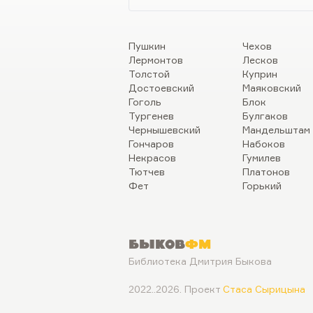
Пушкин
Чехов
Лермонтов
Лесков
Толстой
Куприн
Достоевский
Маяковский
Гоголь
Блок
Тургенев
Булгаков
Чернышевский
Мандельштам
Гончаров
Набоков
Некрасов
Гумилев
Тютчев
Платонов
Фет
Горький
Быков
ФМ
Библиотека Дмитрия Быкова
2022..2026. Проект
Стаса Сырицына