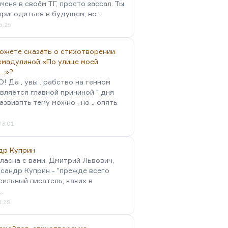
меня в своём ТГ, просто зассал. Ты
пригодиться в будущем, но…
5:25
можете сказать о стихотворении
хмадулиной «По улице моей
…»?
 Да , увы . рабство на генном
вляется главной причиной " дня
Развивпть тему можно , но .. опять
03:01
др Куприн
гласна с вами, Дмитрий Львович,
сандр Куприн - "прежде всего
сильный писатель, каких в
…
1:29