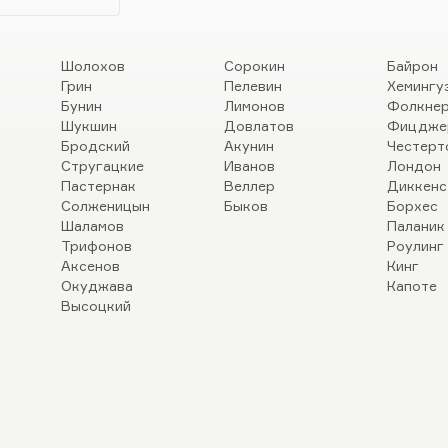
Шолохов
Сорокин
Байрон
Грин
Пелевин
Хемингу
Бунин
Лимонов
Фолкне
Шукшин
Довлатов
Фицдже
Бродский
Акунин
Честерт
Стругацкие
Иванов
Лондон
Пастернак
Веллер
Диккенс
Солженицын
Быков
Борхес
Шаламов
Паланик
Трифонов
Роулинг
Аксенов
Кинг
Окуджава
Капоте
Высоцкий