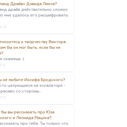
ланд Драйв» Дэвида Линча?
анд драйв действительно сложно
но мне удалось его расшифровать:
4:05
тноситесь к творчеству Виктора
им бы он мог быть, если бы не
я?
е скажешь :(
1:11
вы не любите Иосифа Бродского?
осто целующиеся на эскалаторе -
красиво со стороны...
0:11
 бы вы рассказать про Юза
ского и Леонида Мациха?
ассказать про тебя. Ты только что