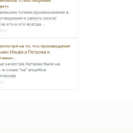
амойлов, стихотворение
ант»
ализ,или точнее,проникновение в
отворения и самого поэта!
за это,я это всегда…
9:21
есмотря на то, что произведения
ьев» Ильфа и Петрова и
тчики»…
ые качества Катаева были на
- в слове "на" апшибка
ическая
:20