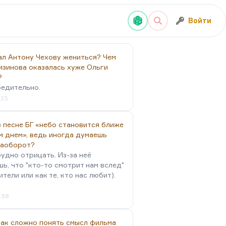
Войти
ал Антону Чехову жениться? Чем
изинова оказалась хуже Ольги
?
бедительно.
:23
 песне БГ «небо становится ближе
м днем», ведь иногда думаешь
наоборот?
удно отрицать. Из-за неё
ь, что "кто-то смотрит нам вслед"
ители или как те, кто нас любит).
4:58
так сложно понять смысл фильма