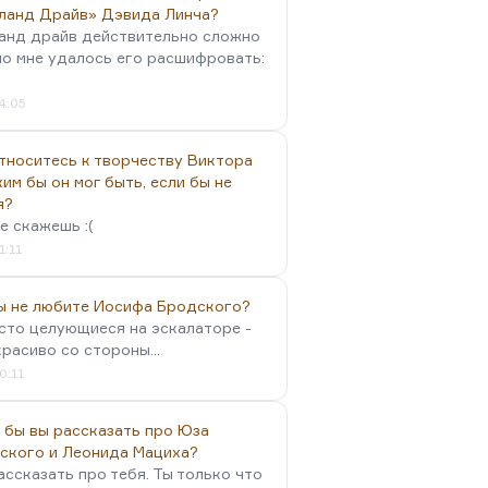
ланд Драйв» Дэвида Линча?
анд драйв действительно сложно
но мне удалось его расшифровать:
4:05
тноситесь к творчеству Виктора
им бы он мог быть, если бы не
я?
е скажешь :(
1:11
вы не любите Иосифа Бродского?
осто целующиеся на эскалаторе -
красиво со стороны...
0:11
 бы вы рассказать про Юза
ского и Леонида Мациха?
ассказать про тебя. Ты только что