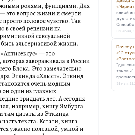
Давид С
ожными ролями, функциями. Для
«Маркит
— это вопрос жизни и смерти.
какой ан
дух стих
е просто половое чувство. Так
Спасибо 
но в своей рецензии на
06 июня, 1
примитивной сексуальной
 быть альтернативой жизни.
Почему н
: «Антисексус» — это
«12 стул
«Растра
 которая завораживала в России
"душевн
сего Блока. Это замечательно
таковы" 
ндра Эткинда «Хлыст». Эткинд
граммот
 становится очень модным
31 мая, 11
 он один из главных
едние тридцать лет. А сегодня
очел, например, книгу Ямбурга
и там цитаты из Эткинда
часть текста. Кстати, книга
тся ужасно полезной, умной и