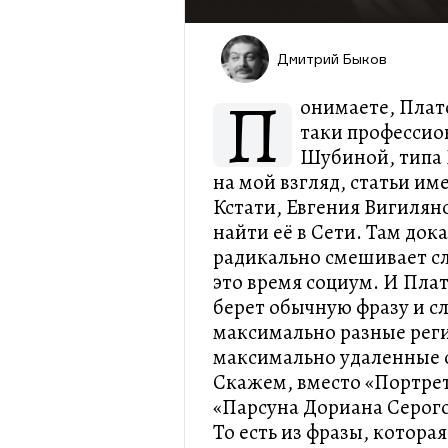
Дмитрий Быков
П
онимаете, Плат
таки профессио
Шубиной, типа 
на мой взгляд, статьи им
Кстати, Евгения Вигилян
найти её в Сети. Там док
радикально смешивает сл
это время социум. И Плат
берет обычную фразу и сл
максимально разные реги
максимально удаленные 
Скажем, вместо «Портрет
«Парсуна Дориана Серого
То есть из фразы, котора