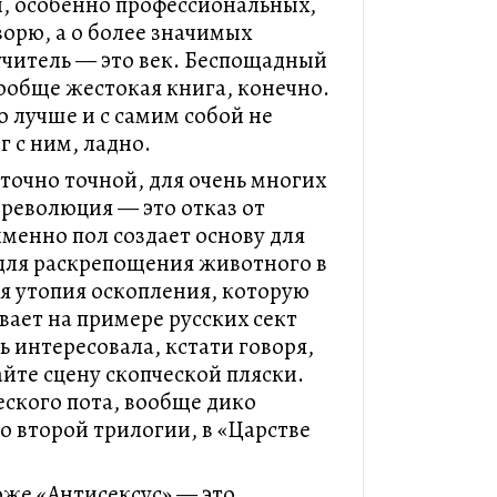
, особенно профессиональных,
оворю, а о более значимых
учитель — это век. Беспощадный
Вообще жестокая книга, конечно.
о лучше и с самим собой не
г с ним, ладно.
точно точной, для очень многих
революция — это отказ от
именно пол создает основу для
 для раскрепощения животного в
ая утопия оскопления, которую
вает на примере русских сект
ь интересовала, кстати говоря,
те сцену скопческой пляски.
еского пота, вообще дико
о второй трилогии, в «Царстве
оже «Антисексус» — это