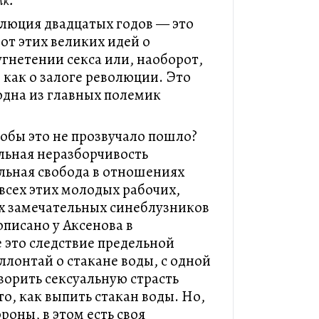
лк.
олюция двадцатых годов — это
от этих великих идей о
угнетении секса или, наоборот,
 как о залоге революции. Это
 одна из главных полемик
чтобы это не прозвучало пошло?
льная неразборчивость
альная свобода в отношениях
всех этих молодых рабочих,
тих замечательных синеблузников
описано у Аксенова в
 это следствие предельной
ллонтай о стакане воды, с одной
ворить сексуальную страсть
о, как выпить стакан воды. Но,
роны, в этом есть своя