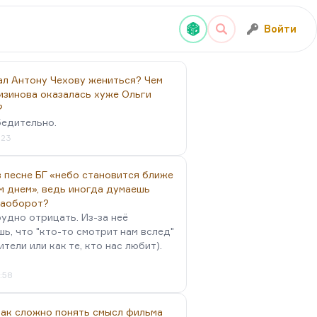
Войти
ал Антону Чехову жениться? Чем
изинова оказалась хуже Ольги
?
бедительно.
:23
 песне БГ «небо становится ближе
м днем», ведь иногда думаешь
наоборот?
удно отрицать. Из-за неё
ь, что "кто-то смотрит нам вслед"
ители или как те, кто нас любит).
4:58
так сложно понять смысл фильма