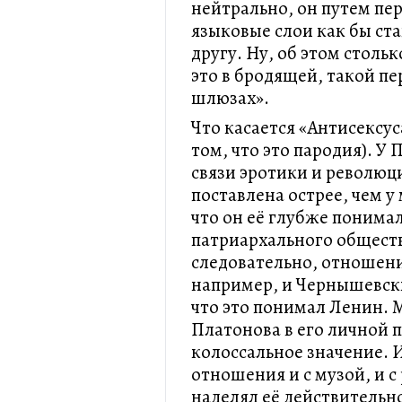
нейтрально, он путем пер
языковые слои как бы ста
другу. Ну, об этом столь
это в бродящей, такой п
шлюзах».
Что касается «Антисексус
том, что это пародия). У
связи эротики и революц
поставлена острее, чем 
что он её глубже понима
патриархального обществ
следовательно, отношени
например, и Чернышевски
что это понимал Ленин. 
Платонова в его личной 
колоссальное значение. 
отношения и с музой, и с
наделял её действительн