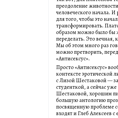
преодоление животности
человеческого начала. И
для того, чтобы это нача
трансформировать. Плато
образом можно было бы 
переделать. Это вечная, 
Мы об этом много раз го
можно претворить, перед
«Антисексус».
Просто «Антисексус» воо
контексте эротической л
с Лизой Шестаковой — з
студенткой, а сейчас уж
Шестаковой, хорошим пи
большую антологию проз
посвященную проблеме с
входят и Глеб Алексеев с 