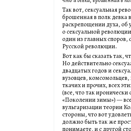
что и девка, брошенная в по
Так вот, сексуальная рев
брошенная в полк девка в
раскрепощении духа, об 
о сексуальной революции
один из главных споров,
Русской революции.
Вот как бы сказать так, 
Но действительно сексуа
двадцатых годов и сексу
вузовцев, комсомольцев, 
ткачих и прочих, всех э
(все, что так иронически 
«Поколении зимы») — все
вульгаризации теории Ко
стороны, что вот удовлет
должно быть так же прост
понимаете, и с другой сто