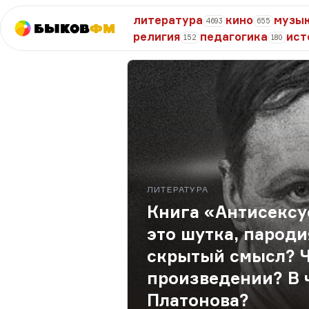
литература
кино
музы
4693
655
Быков
ФМ
религия
педагогика
ист
152
180
ЛИТЕРАТУРА
Книга «Антисексу
это шутка, пароди
скрытый смысл? Ч
произведении? В 
Платонова?