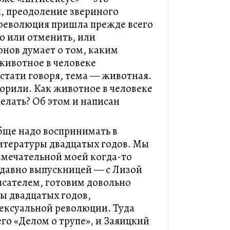
, преодоление звериного
 революция пришла прежде всего
ло или отменить, или
нов думает о том, каким
животное в человеке
кстати говоря, тема — животная.
ворили. Как животное в человеке
елать? Об этом и написан
бще надо воспринимать в
итературы двадцатых годов. Мы
амечательной моей когда-то
е давно выпускницей — с Лизой
сателем, готовим довольно
ы двадцатых годов,
ексуальной революции. Туда
его «Делом о трупе», и Заяицкий