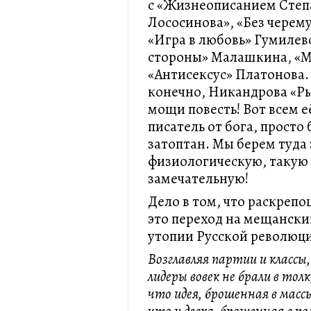
с «Жизнеописанием Степ
Лососинова», «Без черем
«Игра в любовь» Гумилевс
стороны» Малашкина, «М
«Антисексус» Платонова. 
конечно, Никандрова «Р
мощи повесть! Вот всем 
писатель от бога, просто
затоптан. Мы берем туда
физиологическую, такую
замечательную!
Дело в том, что раскреп
это переход на мещански
утопии Русской революци
Возглавляя партии и классы,
лидеры вовек не брали в толк
что идея, брошенная в мас