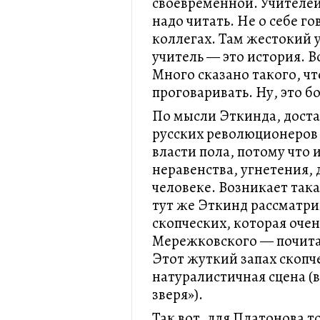
своевременной. Учителей
надо читать. Не о себе г
коллегах. Там жестокий 
учитель — это история. 
Много сказано такого, чт
проговаривать. Ну, это бо
По мысли Эткинда, доста
русских революционеров 
власти пола, потому что 
неравенства, угнетения,
человеке. Возникает так
тут же Эткинд рассматри
скопческих, которая очен
Мережковского — почитай
Этот жуткий запах скопч
натуралистичная сцена (в
зверя»).
Так вот, для Платонова т