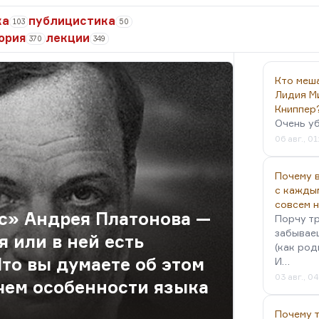
ка
публицистика
103
50
ория
лекции
370
349
Кто меш
Лидия М
Книппер
Очень у
06 авг., 01
Почему в
с кажды
совсем 
с» Андрея Платонова —
Порчу тр
забываеш
я или в ней есть
(как род
то вы думаете об этом
И…
03 авг., 0
чем особенности языка
Почему 