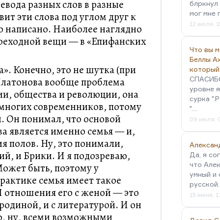
евода разных слов в разные
блркнул 
мог мне 
вит эти слова под углом друг к
12 июля, 1
ко написано. Наиболее наглядно
ереходной вещи — в «Епифанских
Что вы 
Беллы А
а». Конечно, это не шутка (при
который
СПАСИБО!
 Платонова вообще проблема
уровне я
ии, общества и революции, она
сурка ".
у многих современников, потому
"…
л. Он понимал, что основой
09 июля, 
а является именно семья — и,
я полов. Ну, это понимали,
Алексан
й, и Брики. И я подозреваю,
Да, я со
что Алек
Может быть, поэтому у
умный и 
практике семья имеет такое
русской
И отношения его с женой — это
15 июня, 1
 родиной, и с литературой. И он
о, ну, всеми возможными