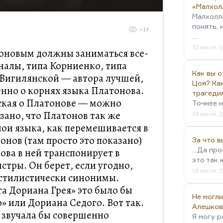
«Малхол
Малхолл
понять, 
>1т
…
31 июля, 1
оновым должны заниматься все-
налы, типа Корниенко, типа
Как вы о
Вигилянской — автора лучшей,
Цоя? Как
енно о корнях языка Платонова.
трагеди
ская о Платонове — можно
Точнее н
азано, что Платонов так же
16 июля, 2
ои языка, как перемешивается в
онов (там просто это показано)
За что 
...Да пр
ова в ней транспонирует в
это так 
стры. Он берет, если угодно,
16 июля, 2
стилистически синонимы.
а Дориана Грея» это было бы
Не могли
» или Дориана Седого. Вот так.
Алешков
я звучала бы совершенно
Я могу р