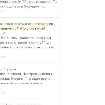
меня в своём ТГ, просто зассал. Ты
пригодиться в будущем, но…
5:25
можете сказать о стихотворении
хмадулиной «По улице моей
…»?
 Да , увы . рабство на генном
вляется главной причиной " дня
Развивпть тему можно , но .. опять
03:01
др Куприн
гласна с вами, Дмитрий Львович,
сандр Куприн - "прежде всего
сильный писатель, каких в
…
1:29