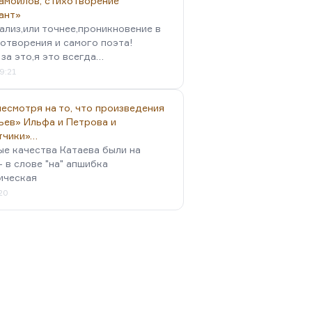
амойлов, стихотворение
ант»
ализ,или точнее,проникновение в
отворения и самого поэта!
за это,я это всегда…
9:21
есмотря на то, что произведения
ьев» Ильфа и Петрова и
тчики»…
ые качества Катаева были на
- в слове "на" апшибка
ическая
:20