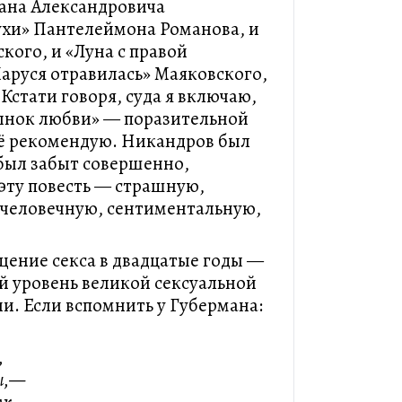
ана Александровича
ухи» Пантелеймона Романова, и
кого, и «Луна с правой
аруся отравилась» Маяковского,
Кстати говоря, суда я включаю,
ынок любви» — поразительной
её рекомендую. Никандров был
 был забыт совершенно,
 эту повесть — страшную,
 человечную, сентиментальную,
ощение секса в двадцатые годы —
й уровень великой сексуальной
и. Если вспомнить у Губермана:
,
сы,—