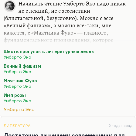
Начинать чтение Умберто Эко надо никак
не с лекций, не с эссеистики
(блистательной, безусловно). Можно с эссе
«Вечный фашизм», а можно все-таки, мне
кажется, с «Маятника Фуко» — главного,
фундаментального произведения, которое
нравится мне больше, чем «Имя Розы», хотя «Имя
Шесть прогулок в литературных лесах
Розы» прелестная книга, да и сам он, по-моему,
Умберто Эко
прекрасный человек был, хотя я с ним виделся
Вечный фашизм
всего два раза.
Умберто Эко
Маятник Фуко
Умберто Эко
Имя розы
Умберто Эко
Умберто Эко
ЛИТЕРАТУРА
2 года назад
Достаточно ли нашему современнику для