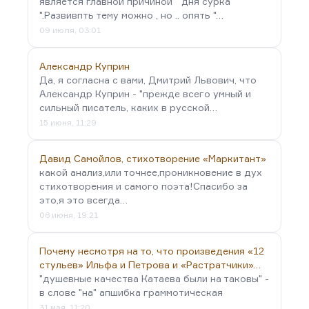
является главной причиной " дня сурка
".Развивпть тему можно , но .. опять "…
09 июля, 03:01
Александр Куприн
Да, я согласна с вами, Дмитрий Львович, что
Александр Куприн - "прежде всего умный и
сильный писатель, каких в русской…
15 июня, 11:29
Давид Самойлов, стихотворение «Маркитант»
какой анализ,или точнее,проникновение в дух
стихотворения и самого поэта!Спасибо за
это,я это всегда…
06 июня, 19:21
Почему несмотря на то, что произведения «12
стульев» Ильфа и Петрова и «Растратчики»…
"душевные качества Катаева были на таковы" -
в слове "на" апшибка граммотическая
31 мая, 11:20