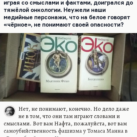
играя со смыслами и фактами, доигрался до
знаю, но всё-таки это писатель, безусловно.
тяжёлой онкологии. Неужели наши
Умберто Эко — просто один из крупнейших
медийные персонажи, что на белое говорят
мыслителей современной Европы. И проза для
«чёрное», не понимают своей опасности?
него —…
Нет, не понимают, конечно. Но дело даже
не в том, что они там играют словами и
смыслами. Вот вам Нафта, пожалуйста, вот вам
самоубийственность фашизма у Томаса Манна в