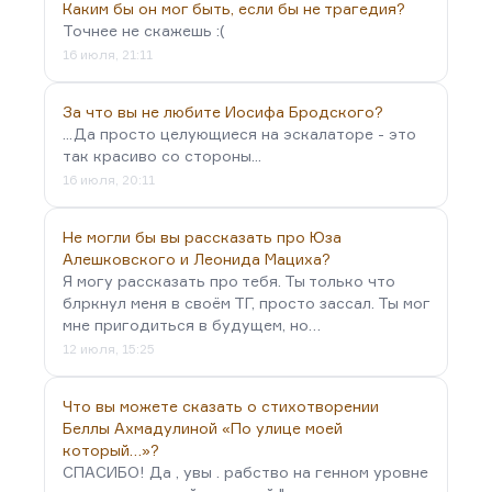
Каким бы он мог быть, если бы не трагедия?
Точнее не скажешь :(
16 июля, 21:11
За что вы не любите Иосифа Бродского?
...Да просто целующиеся на эскалаторе - это
так красиво со стороны...
16 июля, 20:11
Не могли бы вы рассказать про Юза
Алешковского и Леонида Мациха?
Я могу рассказать про тебя. Ты только что
блркнул меня в своём ТГ, просто зассал. Ты мог
мне пригодиться в будущем, но…
12 июля, 15:25
Что вы можете сказать о стихотворении
Беллы Ахмадулиной «По улице моей
который…»?
СПАСИБО! Да , увы . рабство на генном уровне