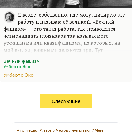
Я везде, собственно, где могу, цитирую эту
работу и называю её великой. «Вечный
фашизм» — это такая работа, где приводятся
четырнадцать признаков так называемого
урфашизма или квазифашизма, из которых, на
мой взгляд, важными являются три. Тут
спрашивают: «Не являются ли его
Вечный фашизм
леволиберальные взгляды помехой в
Умберто Эко
объективной критике фашизма?» Я разговаривал
Умберто Эко
с ним два раза в жизни, но я бы не сказал, что у
него леволиберальные взгляды, тем более что в
итальянской системе это тоже довольно
относительное понятие. Как раз в разговоре о
Следующие
фашизме у него взгляды, я бы сказал, чисто
структуралистские.
Он действительно крупный структуралист. Он
произвёл структурный анализ фашизма,
Кто мешал Антону Чехову жениться? Чем