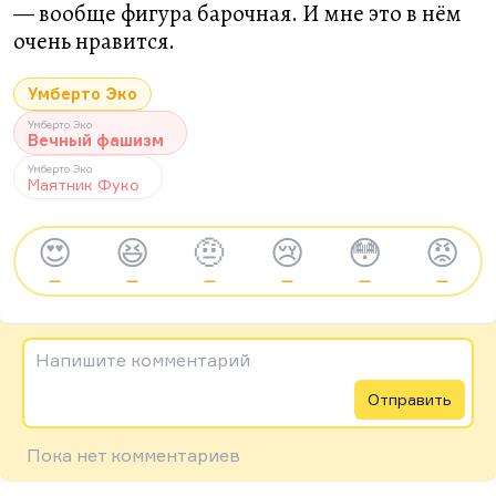
— вообще фигура барочная. И мне это в нём
очень нравится.
Умберто Эко
Умберто Эко
Вечный фашизм
Умберто Эко
Маятник Фуко
😍
😆
🤨
😢
😳
😡
—
—
—
—
—
—
Напишите комментарий
Отправить
Пока нет комментариев