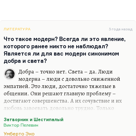
ЛИТЕРАТУРА
3 года назад
Что такое модерн? Всегда ли это явление,
которого ранее никто не наблюдал?
Является ли для вас модерн синонимом
добра и света?
Добра – точно нет. Света – да. Люди
модерна – люди с довольно сниженной
эмпатией. Это люди, достаточно тяжелые в
общении. Они решают главную проблему –
достигают совершенства. А их сочувствие и их
любовь завоевать довольно трудно. Только
другого такого же калеку они могут любить, как
Затворник и Шестипалый
Шестипалый и Затворник любили крысу-
Виктор Пелевин
трехглазку. Затворник, в основном.
Умберто Эко