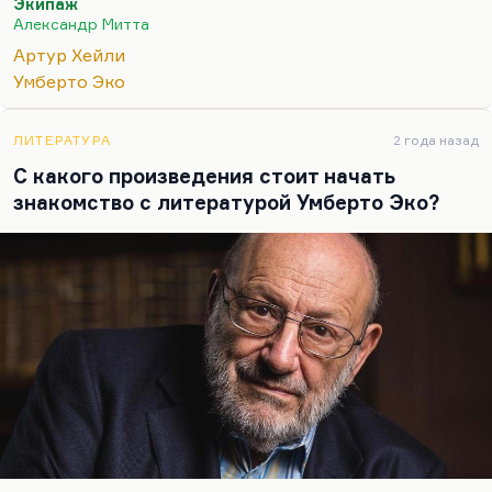
Экипаж
понимаете, трудовой процесс, если его
Александр Митта
правильно описать, ну,…
Артур Хейли
Умберто Эко
ЛИТЕРАТУРА
2 года назад
С какого произведения стоит начать
знакомство с литературой Умберто Эко?