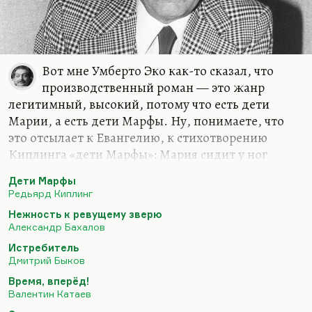
Вот мне Умберто Эко как-то сказал, что
производственный роман — это жанр
легитимный, высокий, потому что есть дети
Марии, а есть дети Марфы. Ну, понимаете, что
это отсылает к Евангелию, к стихотворению
Киплинга «дети Марфы»: Мария сидит у ног
Христа и слушает его, и от неё идёт — любовные
Дети Марфы
романы и психологические. А Марфа подметает
Редьярд Киплинг
по дому, кто-то должен подметать, и от детей
Нежность к ревущему зверю
Марфы идёт роман производственный. Почему
Александр Бахалов
он не появился— понять довольно легко. Потому
Истребитель
что большая часть того труда, который имело
Дмитрий Быков
смысл в России воспевать, то есть труда на благо
Время, вперёд!
военных, летчиков, ракетчиков и так далее, этот
Валентин Катаев
труд был засекречен. А потом всё-таки