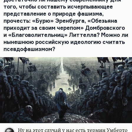
того, чтобы составить исчерпывающее
представление о природе фашизма,
прочесть: «Бурю» Эренбурга, «Обезьяна
приходит за своим черепом» Домбровского
и «Благоволительниц» Литтелла? Можно ли
нынешнюю российскую идеологию считать
псевдофашизмом?
Ну на этот случай у нас есть термин Умберто