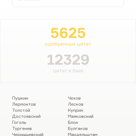
5625
одобренных цитат
12329
цитат в базе
Пушкин
Чехов
Лермонтов
Лесков
Толстой
Куприн
Достоевский
Маяковский
Гоголь
Блок
Тургенев
Булгаков
Чернышевский
Мандельштам