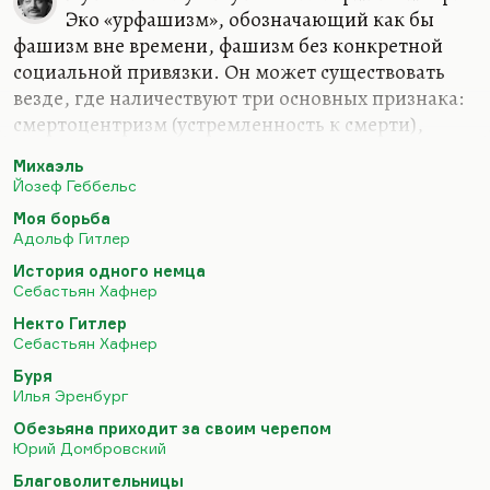
Эко «урфашизм», обозначающий как бы
фашизм вне времени, фашизм без конкретной
социальной привязки. Он может существовать
везде, где наличествуют три основных признака:
смертоцентризм (устремленность к смерти),
эклектизм (то есть набор разнообразных
Михаэль
философских учений, сплавленных без разбора в
Йозеф Геббельс
одно) и архаика (то есть культ прошлого). Там
Моя борьба
есть ещё 11 признаков, но три вот эти
Адольф Гитлер
системообразующие.
История одного немца
Что касается того, достаточно ли трех
Себастьян Хафнер
антифашистских текстов, чтобы судить о
Некто Гитлер
фашизме. Конечно, нет. Эти тексты достаточны
Себастьян Хафнер
для того, чтобы поставить вопрос, и он там
Буря
поставлен впервые, об антропологической
Илья Эренбург
природе фашизма. Более того, я бы сказал,…
Обезьяна приходит за своим черепом
Юрий Домбровский
Благоволительницы