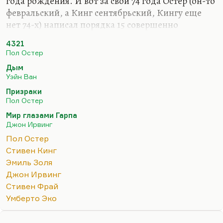
года рождения. И вот за свои 74 года Остер (он-то
февральский, а Кинг сентябрьский, Кингу еще
нет 74-х) написал порядка 15 совершенно
первоклассных романов, поставил несколько
4321
фильмов, выпустил, по-моему, 5 или больше
Пол Остер
стихотворных сборников, и у него штук 10 очень
Дым
хороших сценариев, включая замечательную
Уэйн Ван
картину «Дым». В общем, он такой живой урок
Призраки
русской литературе!
Пол Остер
Я не очень люблю «4321», потому что он
Мир глазами Гарпа
многословный, и замысел слишком, что ли, мал
Джон Ирвинг
для такой громоздкой книги — 900 страниц. Сам
Пол Остер
герой мне представляется не заслуживающимся.
Стивен Кинг
Но сама конструктивная…
Эмиль Золя
Джон Ирвинг
Стивен Фрай
Умберто Эко