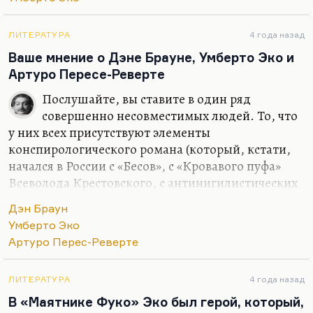
извращённое представление Честертона о
христианских эмоциях. Мне кажется, что патер
Браун, каким он изображён у Честертона,— это
ЛИТЕРАТУРА
4 года назад
копия Честертона, безусловно, и протагонист, но
Ваше мнение о Дэне Брауне, Умберто Эко и
назвать его…
Артуро Пересе-Реверте
Послушайте, вы ставите в один ряд
совершенно несовместимых людей. То, что
у них всех присутствуют элементы
конспирологического романа (который, кстати,
начался в России с «Бесов», с «Кровавого пуфа»
Всеволода Крестовского, с антинигилистических
романов Николая Лескова и так далее), это не
Дэн Браун
делает их писателями одного уровня.
Умберто Эко
Я совершенно солидарен с Володей Вороновым,
Артуро Перес-Реверте
который считает, что Перес-Реверте — начнём с
того, что это блистательный публицист,
ЛИТЕРАТУРА
4 года назад
замечательный колумнист, очень интересный
В «Маятнике Фуко» Эко был герой, который,
историк. Ну, как писатель («Клуб Дюма») — я не