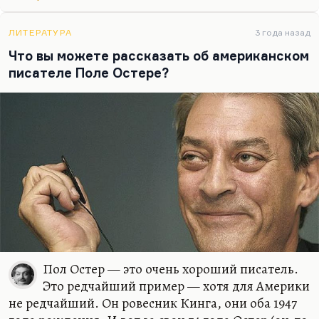
Значит, видите, какая штука? Что я называю
модерном? Это далеко не всегда все новое. Новое
ЛИТЕРАТУРА
3 года назад
не всегда бывает новым. Часто это хорошо
Что вы можете рассказать об американском
забытое старое. Я бы сказал, что модерн во всем
писателе Поле Остере?
– в культуре, в метафизике, в понимании мира, в
философии – это поиски максимальной
эмансипации, максимального освобождения от
данностей. Модерном…
Пол Остер — это очень хороший писатель.
Это редчайший пример — хотя для Америки
не редчайший. Он ровесник Кинга, они оба 1947