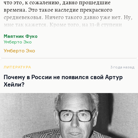
что это, к сожалению, давно прошедшие
времена. Это такое наследие прекрасного
средневековья. Ничего такого давно уже нет. Ну,
мне так кажется. Кроме того, на 33-й ступени
посвящения большинства организаций вам
Маятник Фуко
открывают, что и тайн никаких нет, а есть
Умберто Эко
построенная вокруг них великолепная, как бы
Умберто Эко
стоящая вокруг пустоты декорация.
Но Умберто Эко написал роман не только об
ЛИТЕРАТУРА
3 года назад
этом. Это роман об over-интерпретации, о сверх-,
Почему в России не появился свой Артур
гиперинтерпретации. О том, что главная задача
Хейли?
человека, главное его занятие —
интерпретировать мир, но любые интерпретации
ограничены, любые классификации порочны,
любые действия,…