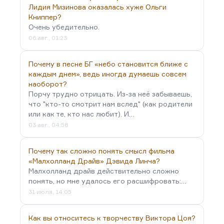
фашистских…
Лидия Мизинова оказалась хуже Ольги
Книппер?
Очень убедительно.
06 авг., 01:23
Почему в песне БГ «небо становится ближе с
каждым днем», ведь иногда думаешь совсем
наоборот?
Порчу трудно отрицать. Из-за неё забываешь,
что "кто-то смотрит нам вслед" (как родители
или как те, кто нас любит). И…
03 авг., 04:58
Почему так сложно понять смысл фильма
«Малхолланд Драйв» Дэвида Линча?
Малхолланд драйв действительно сложно
понять, но мне удалось его расшифровать:…
31 июля, 14:05
Как вы относитесь к творчеству Виктора Цоя?