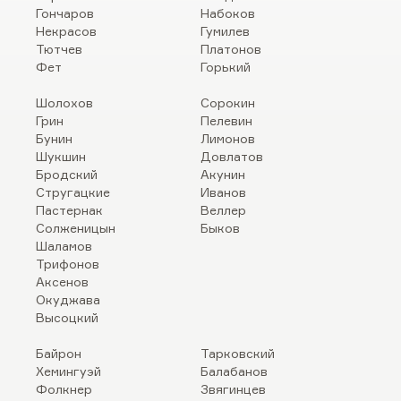
Гончаров
Набоков
Некрасов
Гумилев
Тютчев
Платонов
Фет
Горький
Шолохов
Сорокин
Грин
Пелевин
Бунин
Лимонов
Шукшин
Довлатов
Бродский
Акунин
Стругацкие
Иванов
Пастернак
Веллер
Солженицын
Быков
Шаламов
Трифонов
Аксенов
Окуджава
Высоцкий
Байрон
Тарковский
Хемингуэй
Балабанов
Фолкнер
Звягинцев