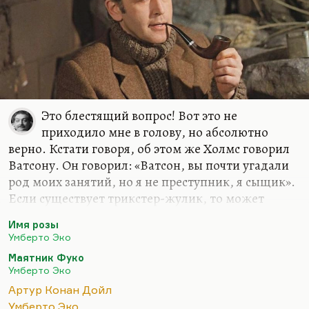
Это блестящий вопрос! Вот это не
приходило мне в голову, но абсолютно
верно. Кстати говоря, об этом же Холмс говорил
Ватсону. Он говорил: «Ватсон, вы почти угадали
род моих занятий, но я не преступник, я сыщик».
Если существует трикстер-жулик, то может
существовать и трикстер-сыщик. Просто
Имя розы
единственный его случай — это Холмс. И Холмс,
Умберто Эко
кстати, гораздо более религиозная фигура в
Маятник Фуко
каком-то смысле, нежели религиозный сыщик
Умберто Эко
патер Браун, который воплощает не столько
Артур Конан Дойл
религиозную идею, сколько странное,
Умберто Эко