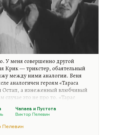
аю. У меня совершенно другой
еня Крик — трикстер, обаятельный
ижу между ними аналогии. Беня
сле аналогичен героям «Тараса
он Остап, а изнеженный влюбчивый
 случае это не про то. «Тарас
тория угасания рода, понимаете.
а
Чапаев и Пустота
ая история. Не надо путать Чапаева
ль
Виктор Пелевин
манова. Чапаев у Фурманова не
р Пелевин
вящийся. И вообще главный герой