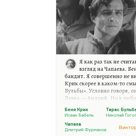
Я как раз так не счит
взгляд на Чапаева. Б
бандит. Я совершенно не в
Крик скорее в каком-то смы
Бульбы». Условно говоря, 
Левка — Андрий. Но в любом
Бульба» и «Закат» — это ис
Беня Крик
Тарас Бульб
А Чапаев — это совсем друг
Исаак Бабель
Николай Гого
у Пелевина и Чапаева у Фур
Чапаев
Викто
прописан. Это герой стано
Дмитрий Фурманов