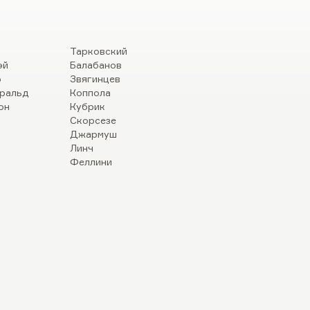
Тарковский
эй
Балабанов
р
Звягинцев
ральд
Коппола
он
Кубрик
Скорсезе
Джармуш
Линч
Феллини