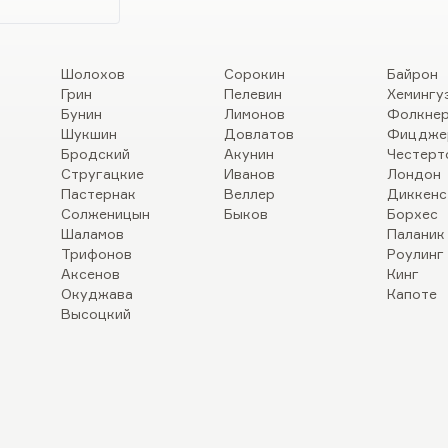
Шолохов
Сорокин
Байрон
Грин
Пелевин
Хемингу
Бунин
Лимонов
Фолкне
Шукшин
Довлатов
Фицдже
Бродский
Акунин
Честерт
Стругацкие
Иванов
Лондон
Пастернак
Веллер
Диккенс
Солженицын
Быков
Борхес
Шаламов
Паланик
Трифонов
Роулинг
Аксенов
Кинг
Окуджава
Капоте
Высоцкий