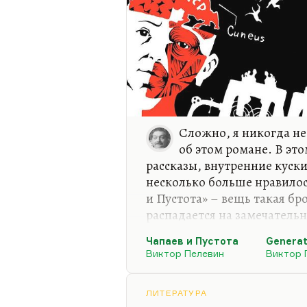
Сложно, я никогда не
об этом романе. В эт
рассказы, внутренние куск
несколько больше нравилось
и Пустота» – вещь такая б
распадается на замечательн
Потом, видите, какая вещь
Чапаев и Пустота
Generat
кажется, что почти вся лит
Виктор Пелевин
Виктор 
обнулилась. Обнулилась он
путинскому режиму. Мы уз
ЛИТЕРАТУРА
ужасного. Мы обнулились т