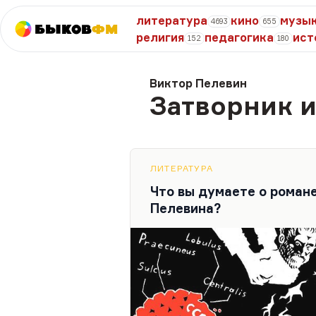
литература
кино
музы
4693
655
Быков
ФМ
религия
педагогика
ист
152
180
Виктор Пелевин
Затворник 
ЛИТЕРАТУРА
Что вы думаете о роман
Пелевина?