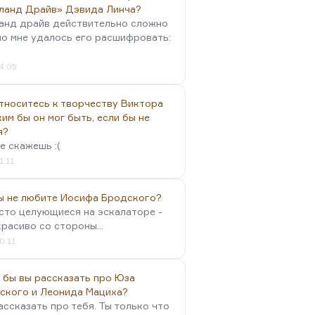
ланд Драйв» Дэвида Линча?
анд драйв действительно сложно
но мне удалось его расшифровать:
4:05
тноситесь к творчеству Виктора
им бы он мог быть, если бы не
я?
е скажешь :(
1:11
вы не любите Иосифа Бродского?
осто целующиеся на эскалаторе -
красиво со стороны...
0:11
 бы вы рассказать про Юза
ского и Леонида Мациха?
ассказать про тебя. Ты только что