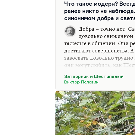
Что такое модерн? Всегд
Серебряного века в 1917 году
ранее никто не наблюда
Остались от нее «Человек и
синонимом добра и свет
Добра – точно нет. С
довольно сниженной 
тяжелые в общении. Они р
достигают совершенства. А 
завоевать довольно трудно.
они могут любить, как Ше
крысу-трехглазку. Затворни
Затворник и Шестипалый
Значит, видите, какая шту
Виктор Пелевин
далеко не всегда все новое
Часто это хорошо забытое с
всем – в культуре, в метаф
философии – это поиски м
максимального освобожден