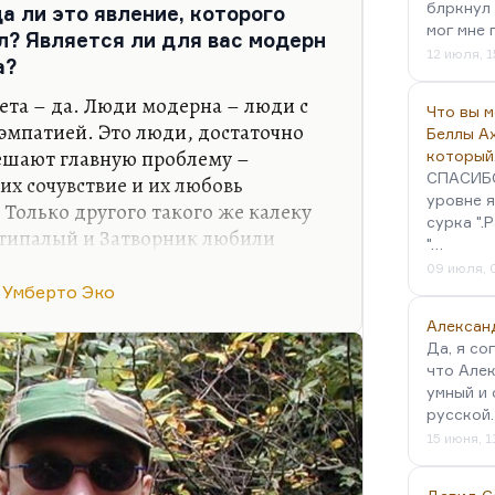
блркнул 
а ли это явление, которого
. А что там от нее осталось?
мог мне 
л? Является ли для вас модерн
з ресторана»…
12 июля, 1
а?
вета – да. Люди модерна – люди с
Что вы 
эмпатией. Это люди, достаточно
Беллы А
ешают главную проблему –
который
СПАСИБО!
их сочувствие и их любовь
уровне я
 Только другого такого же калеку
сурка ".
стипалый и Затворник любили
"…
к, в основном.
09 июля, 
Умберто Эко
ка? Что я называю модерном? Это
. Новое не всегда бывает новым.
Алексан
тарое. Я бы сказал, что модерн во
Да, я со
что Алек
изике, в понимании мира, в
умный и 
аксимальной эмансипации,
русской
ия от данностей. Модерном…
15 июня, 1