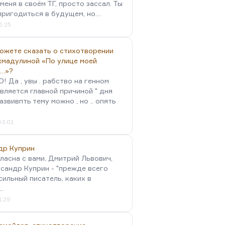
меня в своём ТГ, просто зассал. Ты
пригодиться в будущем, но…
5:25
можете сказать о стихотворении
хмадулиной «По улице моей
…»?
 Да , увы . рабство на генном
вляется главной причиной " дня
Развивпть тему можно , но .. опять
03:01
др Куприн
гласна с вами, Дмитрий Львович,
сандр Куприн - "прежде всего
сильный писатель, каких в
…
1:29