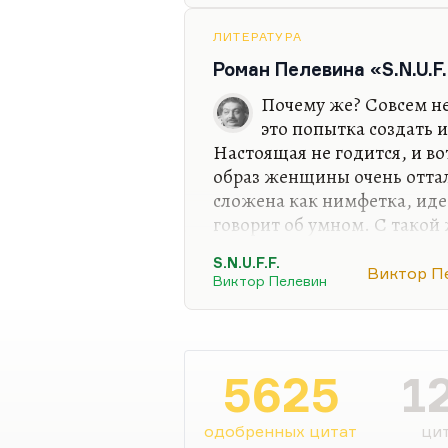
«Чапаева» — Клочков. Это 
Клочкова. Чапаев здесь не 
ЛИТЕРАТУРА
вариант, замечательный…
Роман Пелевина «S.N.U.F
Почему же? Совсем не
это попытка создать
Настоящая не годится, и во
образ женщины очень отта
сложена как нимфетка, идеа
говорит об умном. С такой
секунды — её искусственно
S.N.U.F.F.
мечтает об искусственной 
Виктор П
Виктор Пелевин
Пелевин, а его лирический 
что есть в этом романе — э
скучный. Мне ещё очень нр
«Затворнике и Шестипалом
5625
1
самое нежное, что написал
одобренных цитат
цит