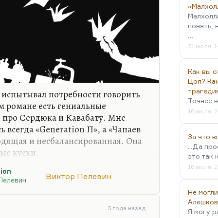
«Малхол
Малхолл
понять, 
…
31 июля, 1
Как вы о
Цоя? Как
трагеди
 испытывал потребности говорить
Точнее н
ом романе есть гениальные
16 июля, 2
и про Сердюка и Кавабату. Мне
 всегда «Generation П», а «Чапаев
За что 
родящая и несбалансированная. Она
...Да пр
ые куски.
это так 
? Это трудно сформулировать. Мне
16 июля, 2
ion
Виктор Пелевин
ература второй половины 90-х годов
Пелевин
а благодаря войне, благодаря
Не могли
нали о себе слишком много
Алешков
3 года назад
Я могу р
ак же, как обнулилась литература