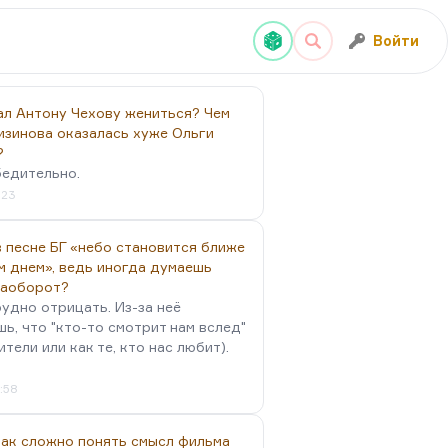
Войти
ал Антону Чехову жениться? Чем
изинова оказалась хуже Ольги
?
бедительно.
:23
 песне БГ «небо становится ближе
м днем», ведь иногда думаешь
наоборот?
удно отрицать. Из-за неё
ь, что "кто-то смотрит нам вслед"
ители или как те, кто нас любит).
4:58
так сложно понять смысл фильма