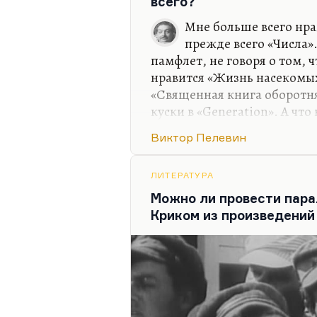
всего?
«Текст» в редакции Алексан
безошибочным чутьем, близ
Мне больше всего нра
то первым почувствовал, чт
прежде всего «Числа»
действительно великий пис
памфлет, не говоря о том, 
Я помню своё страстное пр
нравится «Жизнь насекомы
потому что я ужасно не люб
«Священная книга оборотня
«Жизнь насекомых», вышед
куски в «Generation». А что
книга вся блистательна. Но
Виктор Пелевин
Госплана». У матери была 
Шестипалый». Мне кажется,
что она кончается словом «
ЛИТЕРАТУРА
отсылка к «Божественной 
Можно ли провести пара
Криком из произведений