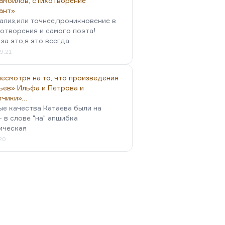
амойлов, стихотворение
ант»
ализ,или точнее,проникновение в
отворения и самого поэта!
за это,я это всегда…
9:21
есмотря на то, что произведения
ьев» Ильфа и Петрова и
тчики»…
ые качества Катаева были на
- в слове "на" апшибка
ическая
:20