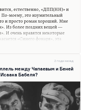
дра Мирера, человека с
кого друга Стругацких. И вот он-
вится, естественно, «ДПП(НН)» и
о в русскую литературу пришел
. По-моему, это изумительный
атель.
что и просто роман хороший. Мне
едубеждение против Пелевина,
х». Из более поздних вещей —
ил всё модное. Но я открыл
». И очень нравятся некоторые
шую, насколько помню, в…
 касается «Синего фонаря», эта
 особенно, конечно, «Принц
любимая вещь «Затворник и
 это тоже идеальная сказка. И то,
светило» — это замечательная
2 года назад
комедии».
ллель между Чапаевым и Беней
 Исаака Бабеля?