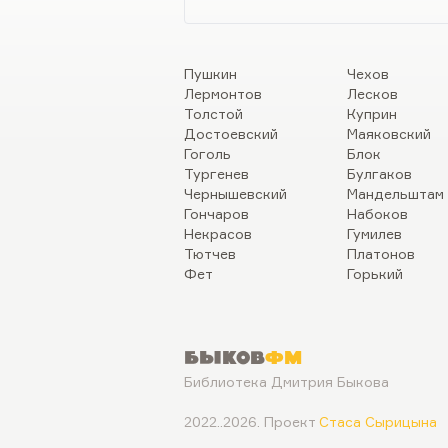
Пушкин
Чехов
Лермонтов
Лесков
Толстой
Куприн
Достоевский
Маяковский
Гоголь
Блок
Тургенев
Булгаков
Чернышевский
Мандельштам
Гончаров
Набоков
Некрасов
Гумилев
Тютчев
Платонов
Фет
Горький
Быков
ФМ
Библиотека Дмитрия Быкова
2022..2026. Проект
Стаса Сырицына