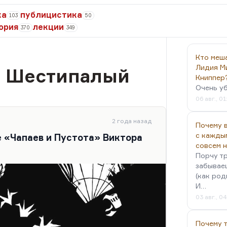
ка
публицистика
103
50
ория
лекции
370
349
Кто меш
Лидия М
и Шестипалый
Книппер
Очень у
06 авг., 01
2 года назад
Почему в
с кажды
е «Чапаев и Пустота» Виктора
совсем 
Порчу тр
забываеш
(как род
И…
03 авг., 0
Почему 