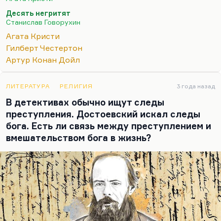
Мне атмосферно очень нравятся, конечно, «Пять
Десять негритят
зернышек апельсина» и «Пляшущие человечки».
Станислав Говорухин
Именно потому, что страшно не тогда, когда…
Агата Кристи
Гилберт Честертон
Артур Конан Дойл
ЛИТЕРАТУРА
РЕЛИГИЯ
3 года назад
В детективах обычно ищут следы
преступления. Достоевский искал следы
бога. Есть ли связь между преступлением и
вмешательством бога в жизнь?