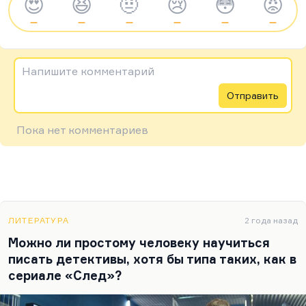
😍
😆
🤨
😢
😳
😡
—
—
—
—
—
—
Напишите комментарий
Отправить
Пока нет комментариев
ЛИТЕРАТУРА
2 года назад
Можно ли простому человеку научиться
писать детективы, хотя бы типа таких, как в
сериале «След»?