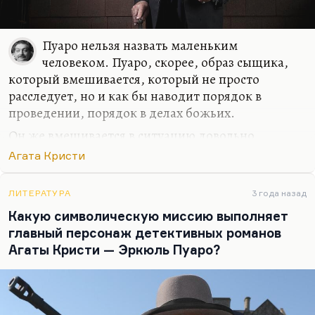
Пуаро нельзя назвать маленьким
человеком. Пуаро, скорее, образ сыщика,
который вмешивается, который не просто
расследует, но и как бы наводит порядок в
проведении, порядок в делах божьих.
Он же вмешивается в ситуацию довольно
радикально почти всегда. Он же исправляет
Агата Кристи
нравы. Иногда он скрывает результаты
расследования, как в «Убийстве в Восточном
ЛИТЕРАТУРА
3 года назад
экспрессе», иногда он наводит порядок своими
Какую символическую миссию выполняет
руками, как в «Занавесе». И не зря Агата Кристи
главный персонаж детективных романов
отложила публикацию этого романа, чтобы
Агаты Кристи — Эркюль Пуаро?
прощальным был он: хватит терпеть, надо
действовать! Надо вмешиваться. Пуаро берет на
себя преступление. Вот здесь, в поле моральной
ответственности лежит поле её поиска. А назвать