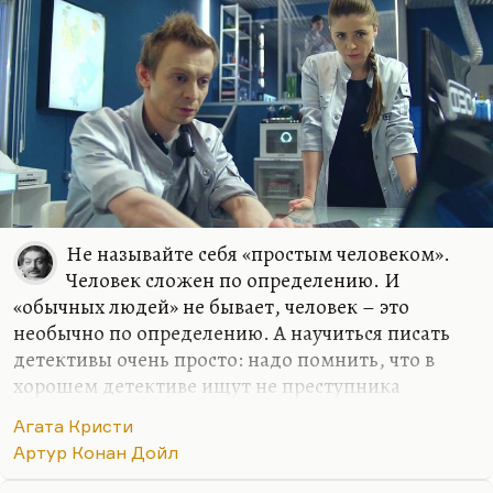
Не называйте себя «простым человеком».
Человек сложен по определению. И
«обычных людей» не бывает, человек – это
необычно по определению. А научиться писать
детективы очень просто: надо помнить, что в
хорошем детективе ищут не преступника
(преступник автору известен), а бога. И вот если
Агата Кристи
вы сумеете превратить свои детективы в
Артур Конан Дойл
богоискательство (такие, как у Агаты Кристи, или
как у Конан Дойля, найти raison d’etre, найти