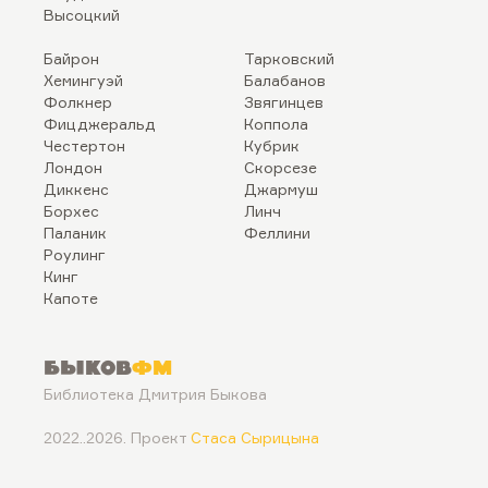
Высоцкий
Байрон
Тарковский
Хемингуэй
Балабанов
Фолкнер
Звягинцев
Фицджеральд
Коппола
Честертон
Кубрик
Лондон
Скорсезе
Диккенс
Джармуш
Борхес
Линч
Паланик
Феллини
Роулинг
Кинг
Капоте
Быков
ФМ
Библиотека Дмитрия Быкова
2022..2026. Проект
Стаса Сырицына