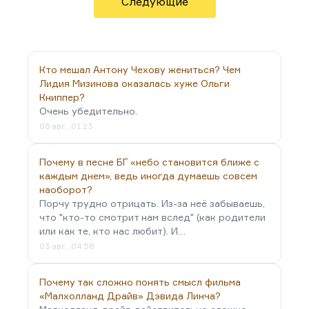
Следующие
ухищрениями не пользуюсь.
Иное дело, что замечательно сказала Агата
Кристи: «Лучше всего придумывать сюжеты,
когда лежишь в ванной и ешь яблоки». Сюжеты в
Кто мешал Антону Чехову жениться? Чем
ванной хорошо придумывать,…
Лидия Мизинова оказалась хуже Ольги
Книппер?
Очень убедительно.
06 авг., 01:23
Почему в песне БГ «небо становится ближе с
каждым днем», ведь иногда думаешь совсем
наоборот?
Порчу трудно отрицать. Из-за неё забываешь,
что "кто-то смотрит нам вслед" (как родители
или как те, кто нас любит). И…
03 авг., 04:58
Почему так сложно понять смысл фильма
«Малхолланд Драйв» Дэвида Линча?