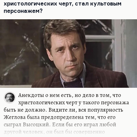
христологических черт, стал культовым
Говорухин. Он был очень умный, тонкий,
персонажем?
действительно много понимающий, нервный,
неуверенный в себе человек. Его броня
мачистская, как всегда в…
Анекдоты о нем есть, но дело в том, что
христологических черт у такого персонажа
быть не должно. Видите ли, вся популярность
Жеглова была предопределена тем, что его
сыграл Высоцкий. Если бы его играл любой
другой человек, он был бы совершенно