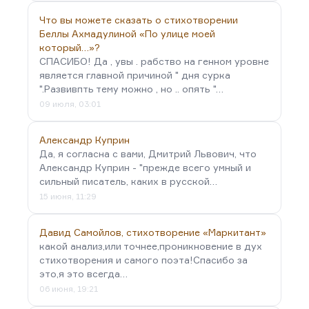
Что вы можете сказать о стихотворении
Беллы Ахмадулиной «По улице моей
который…»?
СПАСИБО! Да , увы . рабство на генном уровне
является главной причиной " дня сурка
".Развивпть тему можно , но .. опять "…
09 июля, 03:01
Александр Куприн
Да, я согласна с вами, Дмитрий Львович, что
Александр Куприн - "прежде всего умный и
сильный писатель, каких в русской…
15 июня, 11:29
Давид Самойлов, стихотворение «Маркитант»
какой анализ,или точнее,проникновение в дух
стихотворения и самого поэта!Спасибо за
это,я это всегда…
06 июня, 19:21