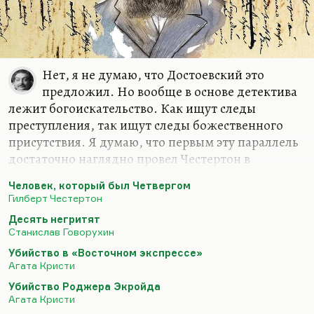
Нет, я не думаю, что Достоевский это
предложил. Но вообще в основе детектива
лежит богоискательство. Как ищут следы
преступления, так ищут следы божественного
присутствия. Я думаю, что первым эту параллель
достаточно наглядно провел Честертон в
«Человеке, который был Четвергом» — одной из
Человек, который был Четвергом
моих любимых книг. Там, где семеро преследуют
Гилберт Честертон
бога, думая, что они преследуют главу мафии.
Десять негритят
Это довольно интересная аналогия. Интересно в
Станислав Говорухин
детективе — грех себя цитировать, но тем не
Убийство в «Восточном экспрессе»
менее — не там, где ищут преступников
Агата Кристи
(преступник автору известен в большинстве
Убийство Роджера Экройда
случаев), а там, где ищут бога. И в этом смысле
Агата Кристи
Агата Кристи — как раз глубоко религиозный