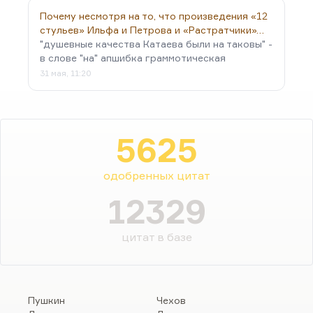
Почему несмотря на то, что произведения «12
стульев» Ильфа и Петрова и «Растратчики»…
"душевные качества Катаева были на таковы" -
в слове "на" апшибка граммотическая
31 мая, 11:20
5625
одобренных цитат
12329
цитат в базе
Пушкин
Чехов