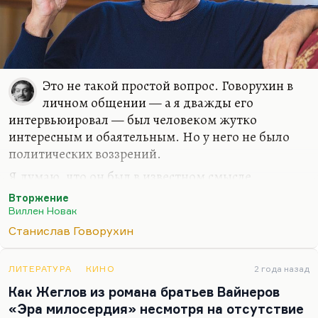
Это не такой простой вопрос. Говорухин в
личном общении — а я дважды его
интервьюировал — был человеком жутко
интересным и обаятельным. Но у него не было
политических воззрений.
Я думаю, что он был в известном смысле
заложником образа — такой сильный человек с
Вторжение
трубкой. И при этом был внутри себя таким
Виллен Новак
тончайшим, колеблющимся интеллигентом. И
Станислав Говорухин
лучше всего его характеризует его сценарий
«Вторжение». Он, кстати, всю жизнь жалел, что
ЛИТЕРАТУРА
КИНО
2 года назад
отдал его другому режиссеру Новаку.
Как Жеглов из романа братьев Вайнеров
«Вторжение» — гениальный сценарий, можно
«Эра милосердия» несмотря на отсутствие
только догадываться, как бы его поставил