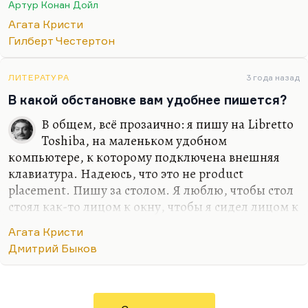
Артур Конан Дойл
сознательно скрывает истину, именно поэтому он
Агата Кристи
сам наносит удар в романе «Занавес», да и
Гилберт Честертон
вообще, он как-то перевязывает ниточки судьбы.
Он вправляет вывихи…
ЛИТЕРАТУРА
3 года назад
В какой обстановке вам удобнее пишется?
В общем, всё прозаично: я пишу на Libretto
Toshiba, на маленьком удобном
компьютере, к которому подключена внешняя
клавиатура. Надеюсь, что это не product
placement. Пишу за столом. Я люблю, чтобы стол
стоял как-то лицом к окну, чтобы я сидел лицом к
окну. Мне это почему-то нравится. Как говорил
Агата Кристи
Твардовский:
«Русский писатель любит
Дмитрий Быков
отвлекаться»
. Я люблю выглянуть в окно. Люблю
разложить пасьянс, когда мысль не идёт или
когда я устал. Люблю сыграть в «Эрудита». В
остальном я, как правило, какими-то