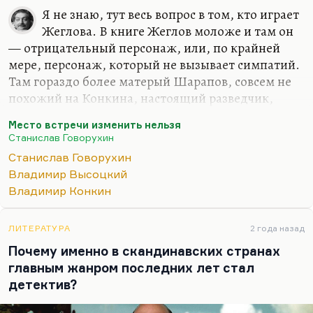
Я не знаю, тут весь вопрос в том, кто играет
Жеглова. В книге Жеглов моложе и там он
— отрицательный персонаж, или, по крайней
мере, персонаж, который не вызывает симпатий.
Там гораздо более матерый Шарапов, совсем не
похожий на Конкина, настоящий разведчик,
настоящий командир, который иногда действует
Место встречи изменить нельзя
мешковато, неуклюже, но это не от избытка сил.
Станислав Говорухин
В нем нет интеллигентщины, в нем есть чистота,
Станислав Говорухин
которая была, может быть, в Веньке Малышеве
Владимир Высоцкий
из «Жестокости» Павла Нилина. Да, собственно
Владимир Конкин
говоря, Шарапов и должен быть больше похож
на Веньку Малышева, каким его сыграл Георгий
Юматов в замечательной картине. Для меня спор
ЛИТЕРАТУРА
2 года назад
Жеглова и Шарапова в книге актуален, в фильме
Почему именно в скандинавских странах
он протекает в не слишком равных…
главным жанром последних лет стал
детектив?