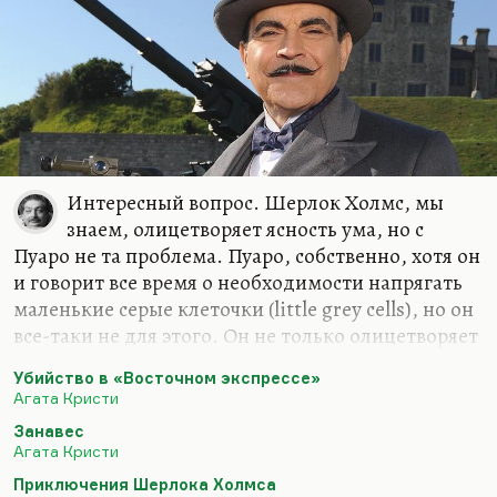
его маленьким человеком…
Интересный вопрос. Шерлок Холмс, мы
знаем, олицетворяет ясность ума, но с
Пуаро не та проблема. Пуаро, собственно, хотя он
и говорит все время о необходимости напрягать
маленькие серые клеточки (little grey cells), но он
все-таки не для этого. Он не только олицетворяет
разум. Он олицетворяет осторожное и умелое
Убийство в «Восточном экспрессе»
божественное вмешательство в судьбу. Он не
Агата Кристи
только сыщик. Он — участник жизни. Как и Мисс
Занавес
Марпл, кстати. Он перевязывает какие-то важные
Агата Кристи
узелки. Именно поэтому Пуаро не разоблачает
Приключения Шерлока Холмса
героев убийства в «Восточном Экспрессе» и