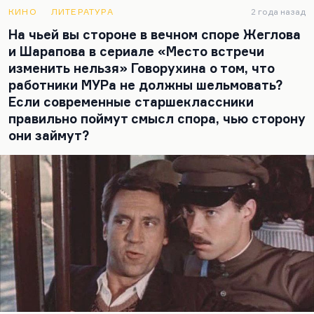
принципы, по которому он построен, – если у вас
КИНО
ЛИТЕРАТУРА
2 года назад
это получится, хорошо. А просто писать
На чьей вы стороне в вечном споре Жеглова
детектив… Всегда нужна сверхзадача.
«Бросая в
и Шарапова в сериале «Место встречи
воду камешки, смотри на круги, ими образуемые, иначе
изменить нельзя» Говорухина о том, что
такое бросание будет пустой забавой»
. Сочиняя
работники МУРа не должны шельмовать?
детективный рассказ, пытайся понять…
Если современные старшеклассники
правильно поймут смысл спора, чью сторону
они займут?