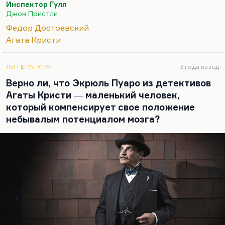
Инспектор Гулл
писатель. Особенно мне нравится её идея
Джон Пристли
коллективной…
Федор Достоевский
Агата Кристи
ЛИТЕРАТУРА
3 года назад
Верно ли, что Экрюль Пуаро из детективов
Агаты Кристи ― маленький человек,
который компенсирует свое положение
небывалым потенциалом мозга?