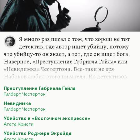
Я много раз писал о том, что хорош не тот
детектив, где автор ищет убийцу, потому
что убийцу-то он знает, а тот, где он ищет бога.
Наверное, «Преступление Гэбриэла Гэйла» или
«Невидимка» Честертона. Все-таки не зря
Набоков любил этого писателя. Из детективов
Агаты Кристи я предпочитаю «Убийство в
Преступление Габриела Гейла
Восточном экспрессе» и «Убийство Роджера
Гилберт Честертон
Экройда». «Десять негритят» — это хороший
Невидимка
уровень. Кстати, я не рекомендую книги Кристи и
Гилберт Честертон
Честертона для изучения языка, потому что все-
Убийство в «Восточном экспрессе»
таки они слишком сложны и путаны с
Агата Кристи
детективной интригой. Тогда читайте Конан
Убийство Роджера Экройда
Дойла.
Агата Кристи