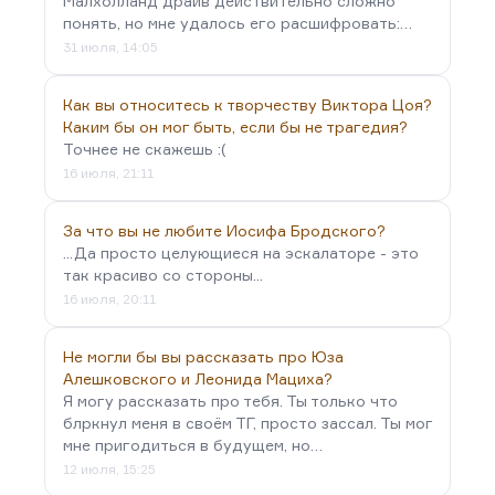
Малхолланд драйв действительно сложно
понять, но мне удалось его расшифровать:…
31 июля, 14:05
Как вы относитесь к творчеству Виктора Цоя?
Каким бы он мог быть, если бы не трагедия?
Точнее не скажешь :(
16 июля, 21:11
За что вы не любите Иосифа Бродского?
...Да просто целующиеся на эскалаторе - это
так красиво со стороны...
16 июля, 20:11
Не могли бы вы рассказать про Юза
Алешковского и Леонида Мациха?
Я могу рассказать про тебя. Ты только что
блркнул меня в своём ТГ, просто зассал. Ты мог
мне пригодиться в будущем, но…
12 июля, 15:25