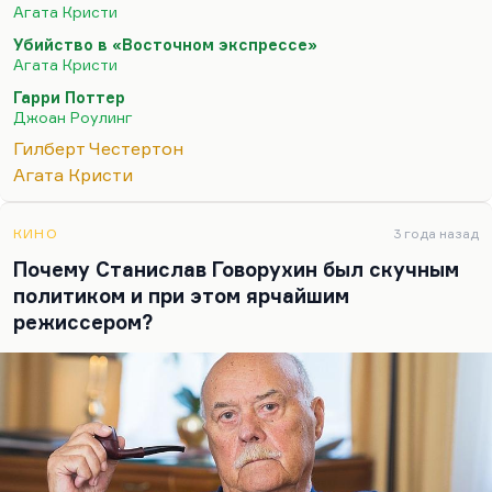
своем воображении. То есть он должен быть
Агата Кристи
немножко двойным агентом, немножко
Убийство в «Восточном экспрессе»
человеком вот с той стороны. Я думаю, что
Агата Кристи
реализация этой идеи у Несбё и у остальных
Гарри Поттер
норвежских авторов, и датских, и шведских —
Джоан Роулинг
везде, где я читал, я наблюдал эту близость
Гилберт Честертон
сыщика, если не к фрикам, то к патологическим
Агата Кристи
типам. Если раньше он был…
КИНО
3 года назад
Почему Станислав Говорухин был скучным
политиком и при этом ярчайшим
режиссером?