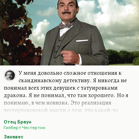
У меня довольно сложное отношения к
скандинавскому детективу. Я никогда не
понимал всех этих девушек с татуировками
дракона. Я не понимал, что там хорошего. Но я
понимаю, в чем новизна. Это реализация
честертоновской мысли о том, что какой-то
гранью своей личности сыщик должен близок к
Отец Браун
козлу, должен быть фриком. Как говорил отец
Гилберт Честертон
Браун:
«Все эти преступления я совершил сам»
. Но в
Занавес