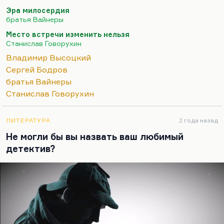
непривлекателен. И в книге он непривлекателен,
Эра милосердия
он показан там глазами Шарапова, который
братья Вайнеры
уважает его, но не любит ни секунды. Просто
Место встречи изменить нельзя
действительно, Говорухин сыграл — и это только
Станислав Говорухин
в плюс ему — довольно нетрадиционную,
Владимир Высоцкий
довольно неожиданную игру. Он задумал такую
Сергей Бодров
художественную провокацию — сделать человека
братья Вайнеры
с абсолютно тоталитарным сознанием (тоже
Станислав Говорухин
типичного силовика) обаятельным, артистичным,
еще таким немножко, как говорил сам Высоцкий,
«немножко из…
ЛИТЕРАТУРА
2 года назад
Не могли бы вы назвать ваш любимый
детектив?