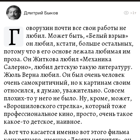
Дмитрий Быков
>1т
Г
оворухин почти все свои работы не
любил. Может быть, «Белый взрыв»
он любил, кстати, больше остальных,
потому что в его основе лежала любимая им
проза. Он Житкова любил «Механика
Салерно», любил детскую такую литературу.
Жюль Верна любил. Он был очень человек
очень самокритичный, но к картинам своим
относился, я думаю, уважительно. Совсем
плохих-то у него не было. Ну, кроме, может,
«Ворошиловского стрелка», который тоже
профессиональное кино, просто, очень такое
какое-то детское, наивное.
А вот что касается именно вот этого фильма
конкретного, именно «Десяти негритят», он