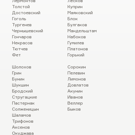
Лермонтов
Лесков
Толстой
Куприн
Достоевский
Маяковский
Гоголь
Блок
Тургенев
Булгаков
Чернышевский
Мандельштам
Гончаров
Набоков
Некрасов
Гумилев
Тютчев
Платонов
Фет
Горький
Шолохов
Сорокин
Грин
Пелевин
Бунин
Лимонов
Шукшин
Довлатов
Бродский
Акунин
Стругацкие
Иванов
Пастернак
Веллер
Солженицын
Быков
Шаламов
Трифонов
Аксенов
Окуджава