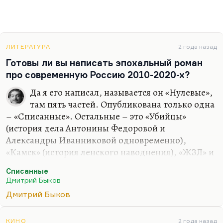
ЛИТЕРАТУРА
2 года назад
Готовы ли вы написать эпохальный роман
про современную Россию 2010-2020-х?
Да я его написал, называется он «Нулевые»,
там пять частей. Опубликована только одна
– «Списанные». Остальные – это «Убийцы»
(история дела Антонины Федоровой и
Александры Иванниковой одновременно),
«Камск» (история ленского наводнения), «ЖЗЛ» и
«Американец» (история того же героя Сергея
Списанные
Свиридова, который возвращается из
Дмитрий Быков
эмиграции). Десять-пятнадцать лет нам
Дмитрий Быков
происходит действие. Но я не хочу его печатать;
более того, я не уверен, что его надо печатать.
КИНО
2 года назад