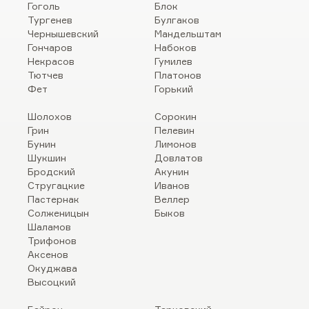
Гоголь
Блок
Тургенев
Булгаков
Чернышевский
Мандельштам
Гончаров
Набоков
Некрасов
Гумилев
Тютчев
Платонов
Фет
Горький
Шолохов
Сорокин
Грин
Пелевин
Бунин
Лимонов
Шукшин
Довлатов
Бродский
Акунин
Стругацкие
Иванов
Пастернак
Веллер
Солженицын
Быков
Шаламов
Трифонов
Аксенов
Окуджава
Высоцкий