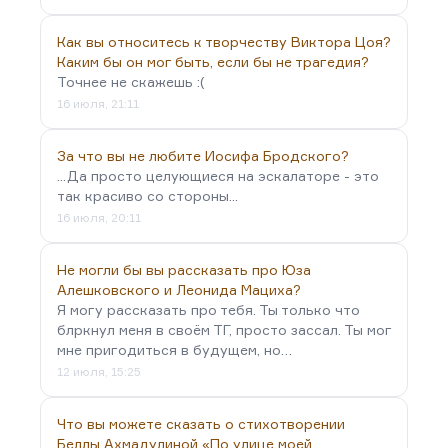
Как вы относитесь к творчеству Виктора Цоя?
Каким бы он мог быть, если бы не трагедия?
Точнее не скажешь :(
16 июля, 21:11
За что вы не любите Иосифа Бродского?
...Да просто целующиеся на эскалаторе - это
так красиво со стороны...
16 июля, 20:11
Не могли бы вы рассказать про Юза
Алешковского и Леонида Мациха?
Я могу рассказать про тебя. Ты только что
блркнул меня в своём ТГ, просто зассал. Ты мог
мне пригодиться в будущем, но…
12 июля, 15:25
Что вы можете сказать о стихотворении
Беллы Ахмадулиной «По улице моей