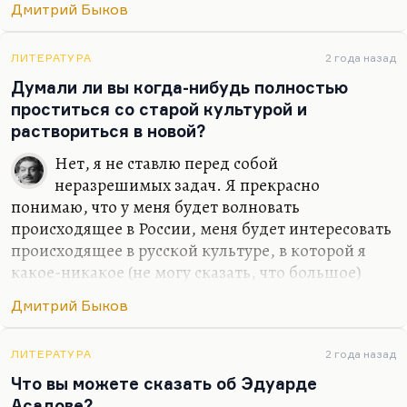
Я мало жил, но я изведал
Дмитрий Быков
И тьму, и свет.
Небесной Родины я не предал –
ЛИТЕРАТУРА
2 года назад
Думали ли вы когда-нибудь полностью
Что нет, то нет.
проститься со старой культурой и
Земную предал неоднократно,
раствориться в новой?
И…
Нет, я не ставлю перед собой
неразрешимых задач. Я прекрасно
понимаю, что у меня будет волновать
происходящее в России, меня будет интересовать
происходящее в русской культуре, в которой я
какое-никакое (не могу сказать, что большое)
место все-таки занимаю. Какое-то занимаю,
Дмитрий Быков
безусловно. Сужу я об этом прежде всего по
реакции на меня американских друзей –
студентов, славистов. Так что нет, я не думал
ЛИТЕРАТУРА
2 года назад
бросить то, что я там прожил и то, что я там
Что вы можете сказать об Эдуарде
видел и сделал. Иной вопрос, что писать по-
Асадове?