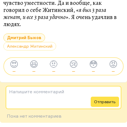
чувство уместности. Да и вообще, как
говорил о себе Житинский,
«я был 3 раза
женат, и все 3 раза удачно»
. Я очень удачлив в
людях.
Дмитрий Быков
Александр Житинский
😍
😆
🤨
😢
😳
😡
—
—
—
—
—
—
Напишите комментарий
Отправить
Пока нет комментариев