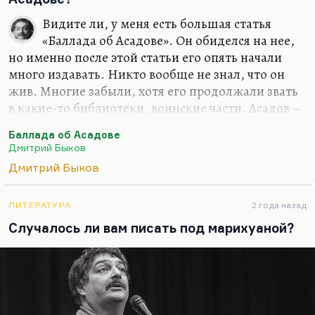
английски я, конечно, буду. От этого никуда не
Видите ли, у меня есть большая статья
денешься. Писание на английском делает речь
«Баллада об Асадове». Он обиделся на нее,
более четкой. Переводить с английского я буду
но именно после этой статьи его опять начали
много. Вот «Март» переведу Кунищака, буду
много издавать. Никто вообще не знал, что он
«Сорделло» заканчивать. Конечно, я…
жив. Многие забыли, хотя его продолжали звать
в какие-то библиотеки, воинские части. Асадов –
значительное литературное явление. Это поэзия
Баллада об Асадове
для советского нижнего этажа среднего класса.
Дмитрий Быков
Этим людям нужна своя поэзия. Это поэтическая
Дмитрий Быков
поп-культура, не лишенная ни морали, ни
сюжетного чувства, ни формальных интересных
находок. Безусловно, это важный человек.
ЛИТЕРАТУРА
2 года назад
Понимаете, в Советском Союзе была довольно
Случалось ли вам писать под марихуаной?
интеллигентная, довольно культурная попса
(хотя это нельзя назвать попсой). Вот ушел со
сцены Валерий Леонтьев. Сделал такое…