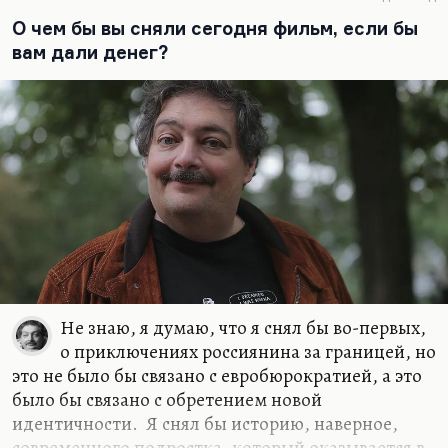
Понимаете, в чем дело? Писать эпохальный
О чем бы вы сняли сегодня фильм, если бы
роман хорошо, когда есть эпохальное время на
вам дали денег?
дворе. Сегодня это не тот жанр, в котором надо
выступать. Мне вообще кажется, что время
эпических романов закончилось. Сегодня надо
писать…
Не знаю, я думаю, что я снял бы во-первых,
о приключениях россиянина за границей, но
это не было бы связано с евробюрократией, а это
было бы связано с обретением новой
идентичности. Я снял бы историю, наверное,
современного подростка, который оказывается в