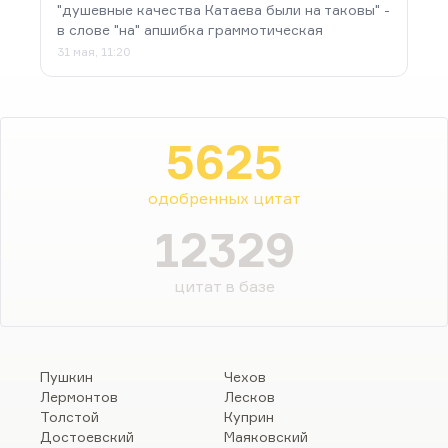
"душевные качества Катаева были на таковы" -
в слове "на" апшибка граммотическая
31 мая, 11:20
5625
одобренных цитат
12329
цитат в базе
Пушкин
Чехов
Лермонтов
Лесков
Толстой
Куприн
Достоевский
Маяковский