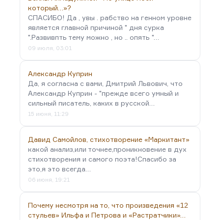
который…»?
СПАСИБО! Да , увы . рабство на генном уровне
является главной причиной " дня сурка
".Развивпть тему можно , но .. опять "…
09 июля, 03:01
Александр Куприн
Да, я согласна с вами, Дмитрий Львович, что
Александр Куприн - "прежде всего умный и
сильный писатель, каких в русской…
15 июня, 11:29
Давид Самойлов, стихотворение «Маркитант»
какой анализ,или точнее,проникновение в дух
стихотворения и самого поэта!Спасибо за
это,я это всегда…
06 июня, 19:21
Почему несмотря на то, что произведения «12
стульев» Ильфа и Петрова и «Растратчики»…