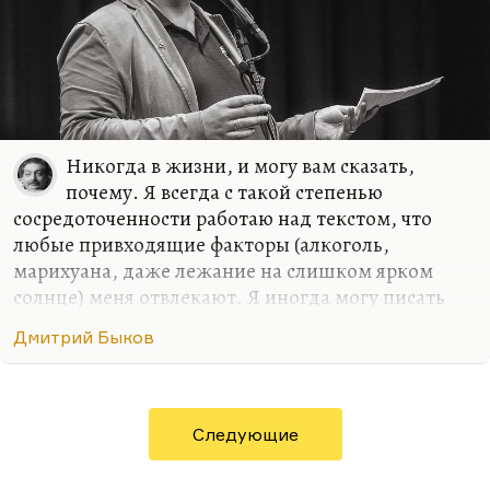
Никогда в жизни, и могу вам сказать,
почему. Я всегда с такой степенью
сосредоточенности работаю над текстом, что
любые привходящие факторы (алкоголь,
марихуана, даже лежание на слишком ярком
солнце) меня отвлекают. Я иногда могу писать
стихи в совершенно не располагающей к этому
Дмитрий Быков
обстановке, как было в армии. Там с какой-то
дополнительной силой вырывалось, может быть,
на внутреннем протесте. Либо в условиях
умеренного, неприхотливого, но все-таки
Следующие
комфорта. Мне, в общем, не нравится, когда меня
отвлекают.