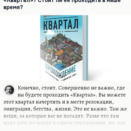
«Квартал»? Стоит ли её проходить в наше
на даче своей. Или в «Березках», любимом
время?
пансионате. И у меня ровно такой же пейзаж
здесь, ровно с теми же грибами. Но проблема в
том, что до Чепелева час ехать, а иногда и два, в
пробках. А…
Конечно, стоит. Совершенно не важно, где
вы будете проходить «Квартал». Вы можете
этот квартал начертить и в месте релокации,
эмиграции, бегства, жизни. Это не важно. Там же
вещи, за которые вас не посадят. Разве что там
надо дать по морде в одном упражнении, но, как
выясняется в конце, давать не надо. «Квартал»