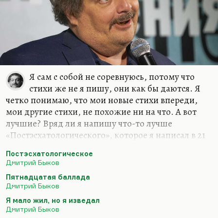
жить хочется. Что-нибудь…
Я сам с собой не соревнуюсь, потому что
стихи же не я пишу, они как бы даются. Я
четко понимаю, что мои новые стихи впереди,
мои другие стихи, не похожие ни на что. А вот
лучшие? Вряд ли я напишу что-то лучше
«Постэсхатологического», которое я написал в 21
год («Наше свято место отныне пусто…»), вряд ли
Постэсхатологическое
я напишу что-то лучше «Пятнадцатой баллады»
Дмитрий Быков
(«Если б был я Дэн Браун…») или моего самого
Пятнадцатая баллада
любимого стихотворения – «Сказки о рыбаке и
Дмитрий Быков
рыбке»… Вообще, лучшее стихотворение мое
Я мало жил, но я изведал
звучит так:
Дмитрий Быков