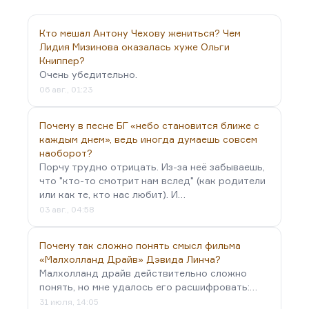
Марихуана – дело не в пропаганде наркотиков.
Но марихуана меняет характер мышления. Она
Кто мешал Антону Чехову жениться? Чем
заметно снижает вашу собственную критичность.
Лидия Мизинова оказалась хуже Ольги
Книппер?
И при таком подходе, мне кажется, даже в…
Очень убедительно.
06 авг., 01:23
Почему в песне БГ «небо становится ближе с
каждым днем», ведь иногда думаешь совсем
наоборот?
Порчу трудно отрицать. Из-за неё забываешь,
что "кто-то смотрит нам вслед" (как родители
или как те, кто нас любит). И…
03 авг., 04:58
Почему так сложно понять смысл фильма
«Малхолланд Драйв» Дэвида Линча?
Малхолланд драйв действительно сложно
понять, но мне удалось его расшифровать:…
31 июля, 14:05