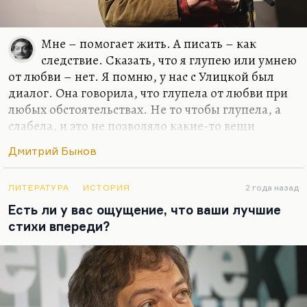
Мне – помогает жить. А писать – как
следствие. Сказать, что я глупею или умнею
от любви – нет. Я помню, у нас с Улицкой был
диалог. Она говорила, что глупела от любви при
любых обстоятельствах. Не то чтобы глупела, а
слабела, и это не позволяло какие-то вещи
додумывать и договаривать до конца. Но у меня
Дмитрий Быков
все-таки этого нет, для меня любовь – это формат
общения. И всегда так получилось, если искать
какую-то общую черту у моих жен или тех
ЛИТЕРАТУРА
ИСТОРИЯ
2 года назад
женщин, с которыми у меня были долгие и
Есть ли у вас ощущение, что ваши лучшие
счастливые отношения, – это были женщины, с
стихи впереди?
которыми мне нравилось разговаривать, в
которых я находил не эхо, а именно гениальный
ответ, додумывание такое.
Иной раз Катька что-нибудь такое скажет, и