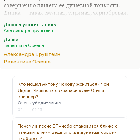
совершенно лишена её душевной тонкости.
Динка — такая смуглая, упрямая, чернобровая,
такая страшная девочка, решительная. Она —
Дорога уходит в даль…
такой Васёк Трубачёв в юбке. Нет, мне осеевская
Александра Бруштейн
проза никогда не нравилась. Понимаете, как?
Динка
«Динку» я читал с удовольствием, и продолжение
Валентина Осеева
«Динка прощается с детством» — с большинством
Александра Бруштейн
удовольствием, но если это сравнивать с
Валентина Осеева
Бруштейн, то, господи, насколько же у Бруштейн
меньше идеологии, насколько больше живости,
иронии, какие характеры богатые. Хотя тема,
Кто мешал Антону Чехову жениться? Чем
казалось бы, та же: девочка, революционеры так…
Лидия Мизинова оказалась хуже Ольги
Книппер?
Очень убедительно.
06 авг., 01:23
Почему в песне БГ «небо становится ближе с
каждым днем», ведь иногда думаешь совсем
наоборот?