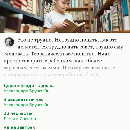
Как у нее это получилось, я до сих пор не
понимаю. Хотя слово «тайна» не вяжется с ее
ясной, удивительно простой и чистой судьбой, я
действительно не понимаю, как это случилось,
каким образом трилогия, три романа из жизни
девочки,…
Это не трудно. Нетрудно понять, как это
делается. Нетрудно дать совет, трудно ему
следовать. Теоретически все понятно. Надо
просто говорить с ребенком, как с более
взрослым, чем вы сами. Потому что вызовы, с
которыми сталкивается ребенок, более
серьезные. Первое предательство, первая любовь,
Дорога уходит в даль…
физиологический рост очень быстрый, новые
Александра Бруштейн
возможности каждый день. Вызовы, с которыми
В рассветный час
сталкивается ребенок, более серьезные, чем все, с
Александра Бруштейн
чем сталкиваетесь вы. Поэтому надо уважать все,
33 несчастья
с чем он сталкивается и говорить с ним
Лемони Сникетт
максималистски. Хорошая детская литература
Яд на завтрак