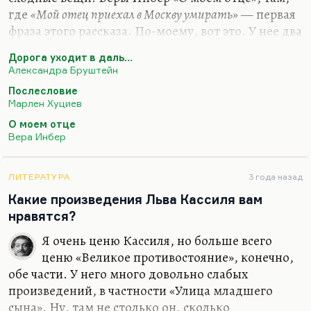
где
«Мой отец приехал в Москву умирать»
— первая
фраза этого рассказа. По-моему, вот это. У нее два
рассказа — рассказ «О моей дочери» и рассказ «О
Дорога уходит в даль…
моем отце». Может быть, это.
Александра Бруштейн
Понимаете, утрата отцов — это вообще очень
Послесловие
сложная тема. Это всегда немного проекция
Марлен Хуциев
собственной смерти, поэтому трудно вот так
О моем отце
сказать… Наверное, у Бруштейн можно прочесть
Вера Инбер
«Дорога уходит вдаль». То, что там она
вспоминает об отце — это сильнейшие страницы.
ЛИТЕРАТУРА
3 года назад
Отец её был расстрелян 80-летним стариком в
Какие произведения Льва Кассиля вам
оккупации. Вот такие вещи. А так трудно…
нравятся?
Я очень ценю Кассиля, но больше всего
ценю «Великое противостояние», конечно,
обе части. У него много довольно слабых
произведений, в частности «Улица младшего
сына». Ну, там не столько он, сколько