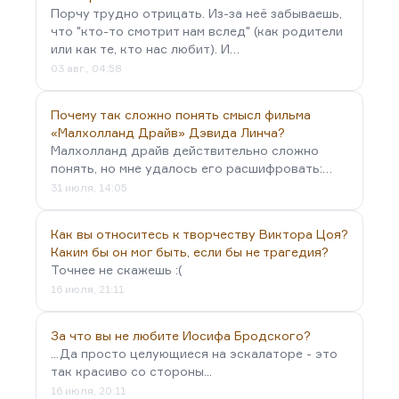
Порчу трудно отрицать. Из-за неё забываешь,
что "кто-то смотрит нам вслед" (как родители
или как те, кто нас любит). И…
03 авг., 04:58
Почему так сложно понять смысл фильма
«Малхолланд Драйв» Дэвида Линча?
Малхолланд драйв действительно сложно
понять, но мне удалось его расшифровать:…
31 июля, 14:05
Как вы относитесь к творчеству Виктора Цоя?
Каким бы он мог быть, если бы не трагедия?
Точнее не скажешь :(
16 июля, 21:11
За что вы не любите Иосифа Бродского?
...Да просто целующиеся на эскалаторе - это
так красиво со стороны...
16 июля, 20:11