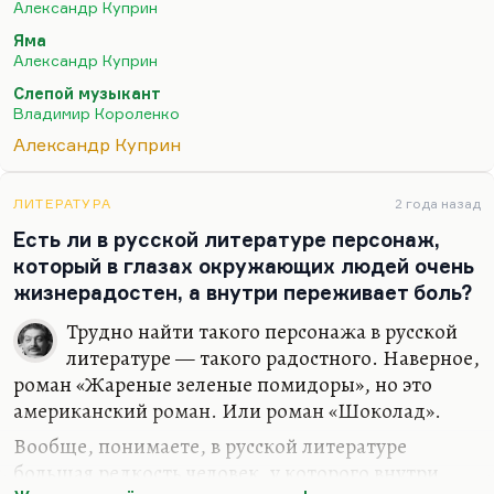
собаки у бродячих гимнастов и возвращением ее,
Александр Куприн
там есть много забавных сцен и забавных
Яма
монологов. Трилли, который в истерике катается
Александр Куприн
по полу, а ему говорят: «Микстурка очень
Слепой музыкант
слабенькая, один сироп-с». Сами эти дети
Владимир Короленко
подземелья, с этим колоритом мрачноватым. Это,
Александр Куприн
мне кажется, у Короленко, у Куприна, у всей
сентиментальной детской прозы начала века
ЛИТЕРАТУРА
2 года назад
один посыл. Что у «Белого пуделя»,…
Есть ли в русской литературе персонаж,
который в глазах окружающих людей очень
жизнерадостен, а внутри переживает боль?
Трудно найти такого персонажа в русской
литературе — такого радостного. Наверное,
роман «Жареные зеленые помидоры», но это
американский роман. Или роман «Шоколад».
Вообще, понимаете, в русской литературе
большая редкость человек, у которого внутри