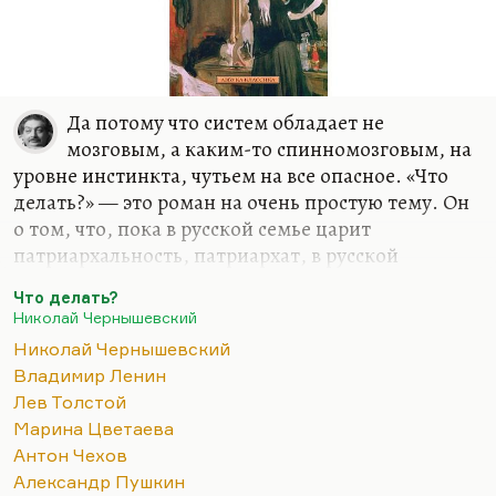
Да потому что систем обладает не
мозговым, а каким-то спинномозговым, на
уровне инстинкта, чутьем на все опасное. «Что
делать?» — это роман на очень простую тему. Он
о том, что, пока в русской семье царит
патриархальность, патриархат, в русской
политической жизни не будет свободы. Вот и все,
Что делать?
об этом роман. И он поэтому Ленина «глубоко
Николай Чернышевский
перепахал».
Николай Чернышевский
Русская семья, где чувство собственника
Владимир Ленин
преобладает над уважением к женщине, над
Лев Толстой
достоинствами ее,— да, наверное, это утопия —
Марина Цветаева
избавиться от чувства ревности. Но тем не менее,
Антон Чехов
все семьи русских модернистов (Маяковского,
Александр Пушкин