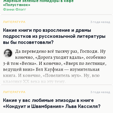
драма, грызущий его, условно говоря,
Жареные зелёные помидоры в кафе
«Полустанок»
спартанский лисенок, как с этим мальчиком
Фэнни Флэгг
(выдуманным, конечно), а внешне он ровен, весел
и радостен — такой Муций Сцевола, который
ЛИТЕРАТУРА
3 года назад
спокойно говорит с врагом, положив руку в
Какие книги про взросление и драмы
огонь. Я не очень могу себе представить веселого,
подростков из русскоязычной литературы
жизнерадостного российского человека. Разве
вы бы посоветовали?
что, может быть, Сашенька Яновская из трилогии
Бруштейн. А так большая редкость.
Да переведено всё тысячу раз, Господи. Ну
конечно, «Дорога уходит вдаль», особенно
3-й том «Весна». И конечно, «Вверх по лестнице,
ведущей вниз» Бел Кауфман — изумительная
книга. И конечно, «Повелитель мух». Ну, всю
классику ХХ века на эту тему.
Наверное, о подростковой любви лучшее, что
ЛИТЕРАТУРА
3 года назад
написано в России — «Дикая собака динго». Это
Какие у вас любимые эпизоды в книге
удивительно тонкая и точная книга.
«Кондуит и Швамбрания» Льва Кассиля?
Поразительно, как она вообще была написана в