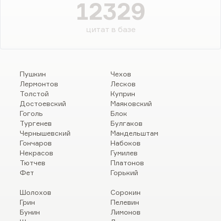
12329
цитат в базе
Пушкин
Чехов
Лермонтов
Лесков
Толстой
Куприн
Достоевский
Маяковский
Гоголь
Блок
Тургенев
Булгаков
Чернышевский
Мандельштам
Гончаров
Набоков
Некрасов
Гумилев
Тютчев
Платонов
Фет
Горький
Шолохов
Сорокин
Грин
Пелевин
Бунин
Лимонов