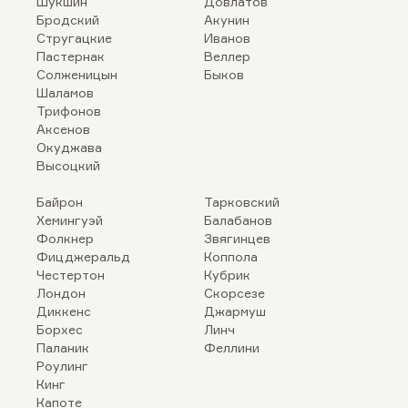
Шукшин
Довлатов
Бродский
Акунин
Стругацкие
Иванов
Пастернак
Веллер
Солженицын
Быков
Шаламов
Трифонов
Аксенов
Окуджава
Высоцкий
Байрон
Тарковский
Хемингуэй
Балабанов
Фолкнер
Звягинцев
Фицджеральд
Коппола
Честертон
Кубрик
Лондон
Скорсезе
Диккенс
Джармуш
Борхес
Линч
Паланик
Феллини
Роулинг
Кинг
Капоте