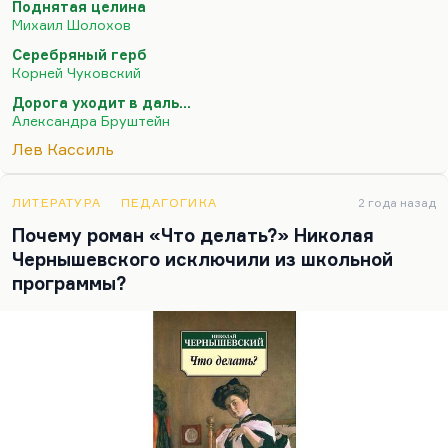
Поднятая целина
на память любимые словечки из этой трилогии.
Михаил Шолохов
Но «Кондуит и Швамбрания» — замечательное
Серебряный герб
произведение, Кассиль — автор тоже с великими
Корней Чуковский
потенциями, правда, они не сложились по
Дорога уходит в даль…
разным причинам. Я, правда, больше люблю
Александра Бруштейн
«Великое противостояние», мне оно кажется
Лев Кассиль
очень значимой книгой до 30-х годов. Потом уже,
все, что он написал в…
ЛИТЕРАТУРА
ПЕДАГОГИКА
2 года назад
Почему роман «Что делать?» Николая
Чернышевского исключили из школьной
программы?