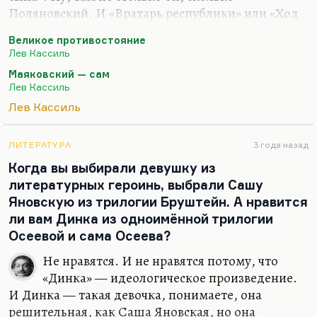
Поляновский. И «Вратарь республики» или «Ход
белой королевы», спортивные его вещи. Ну, мне
Великое противостояние
очень нравилась «Дорогие мои мальчишки»,
Лев Кассиль
очень нравилась «Будьте готовы, Ваше
Маяковский — сам
высочество!». «Кондуит и Швамбрания», само
Лев Кассиль
собой, тоже, но в меньшей степени, потому что я
Лев Кассиль
на том же материале прочел «Дорога уходит в
даль…», и «Дорога уходит в даль…» была сделана
лучше. Что касается «Маяковский — сам», то там
ЛИТЕРАТУРА
3 года назад
лучшая глава «На капитанском мостике», а в
Когда вы выбирали девушку из
целом книжка довольно тривиальная. Правильно
литературных героинь, выбрали Сашу
Кассиль был…
Яновскую из трилогии Бруштейн. А нравится
ли вам Динка из одноимённой трилогии
Осеевой и сама Осеева?
Не нравятся. И не нравятся потому, что
«Динка» — идеологическое произведение.
И Динка — такая девочка, понимаете, она
решительная, как Саша Яновская, но она