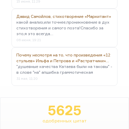
15 июня, 11:29
Давид Самойлов, стихотворение «Маркитант»
какой анализ,или точнее,проникновение в дух
стихотворения и самого поэта!Спасибо за
это,я это всегда…
06 июня, 19:21
Почему несмотря на то, что произведения «12
стульев» Ильфа и Петрова и «Растратчики»…
"душевные качества Катаева были на таковы" -
в слове "на" апшибка граммотическая
31 мая, 11:20
5625
одобренных цитат