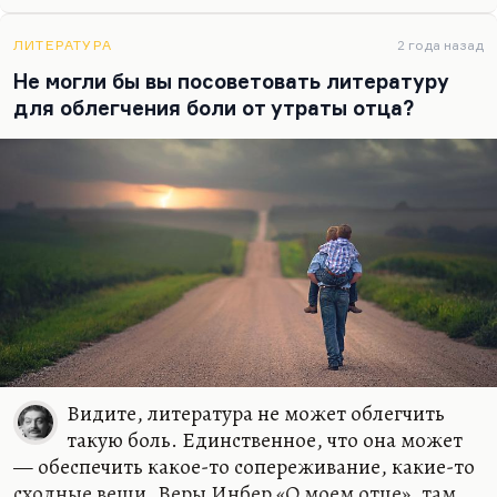
Ленина, Гиппиус-Мережковского-Философова) на
этом строились. Это была попытка разрушить
ЛИТЕРАТУРА
2 года назад
патриархальную семью и через это…
Не могли бы вы посоветовать литературу
для облегчения боли от утраты отца?
Видите, литература не может облегчить
такую боль. Единственное, что она может
— обеспечить какое-то сопереживание, какие-то
сходные вещи. Веры Инбер «О моем отце», там,