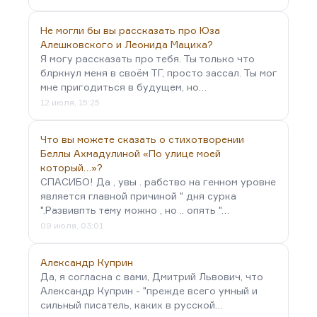
Не могли бы вы рассказать про Юза
Алешковского и Леонида Мациха?
Я могу рассказать про тебя. Ты только что
блркнул меня в своём ТГ, просто зассал. Ты мог
мне пригодиться в будущем, но…
12 июля, 15:25
Что вы можете сказать о стихотворении
Беллы Ахмадулиной «По улице моей
который…»?
СПАСИБО! Да , увы . рабство на генном уровне
является главной причиной " дня сурка
".Развивпть тему можно , но .. опять "…
09 июля, 03:01
Александр Куприн
Да, я согласна с вами, Дмитрий Львович, что
Александр Куприн - "прежде всего умный и
сильный писатель, каких в русской…