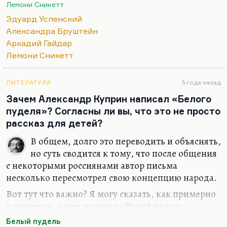
всегда максималистична.
Лемони Сникетт
Например, трилогия Бруштейна «Дорога уходит в
Эдуард Успенский
даль…», «В рассветный час» и «Весна», невзирая
Александра Бруштейн
на…
Аркадий Гайдар
Лемони Сникетт
ЛИТЕРАТУРА
3 года назад
Зачем Александр Куприн написал «Белого
пуделя»? Согласны ли вы, что это не просто
рассказ для детей?
В общем, долго это переводить и объяснять,
но суть сводится к тому, что после общения
с некоторыми россиянами автор письма
несколько пересмотрел свою концепцию народа.
Вот тут что важно? Я могу сказать, как примерно
я понимаю, о чем написан «Белый пудель»,
помимо авантюрного сюжета с похищением
Белый пудель