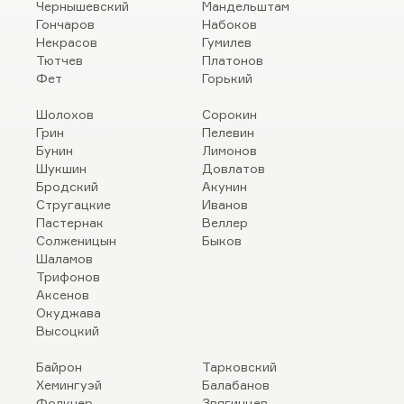
Чернышевский
Мандельштам
Гончаров
Набоков
Некрасов
Гумилев
Тютчев
Платонов
Фет
Горький
Шолохов
Сорокин
Грин
Пелевин
Бунин
Лимонов
Шукшин
Довлатов
Бродский
Акунин
Стругацкие
Иванов
Пастернак
Веллер
Солженицын
Быков
Шаламов
Трифонов
Аксенов
Окуджава
Высоцкий
Байрон
Тарковский
Хемингуэй
Балабанов
Фолкнер
Звягинцев