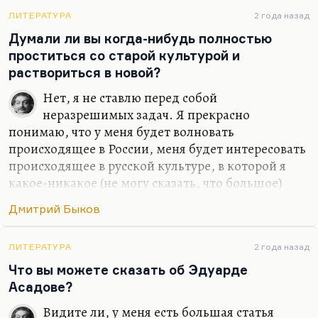
Небесной Родины я не предал –
ЛИТЕРАТУРА
2 года назад
Думали ли вы когда-нибудь полностью
Что нет, то нет.
проститься со старой культурой и
Земную предал неоднократно,
раствориться в новой?
И…
Нет, я не ставлю перед собой
неразрешимых задач. Я прекрасно
понимаю, что у меня будет волновать
происходящее в России, меня будет интересовать
происходящее в русской культуре, в которой я
какое-никакое (не могу сказать, что большое)
место все-таки занимаю. Какое-то занимаю,
Дмитрий Быков
безусловно. Сужу я об этом прежде всего по
реакции на меня американских друзей –
студентов, славистов. Так что нет, я не думал
ЛИТЕРАТУРА
2 года назад
бросить то, что я там прожил и то, что я там
Что вы можете сказать об Эдуарде
видел и сделал. Иной вопрос, что писать по-
Асадове?
английски я, конечно, буду. От этого никуда не
Видите ли, у меня есть большая статья