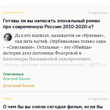
ЛИТЕРАТУРА
2 года назад
Готовы ли вы написать эпохальный роман
про современную Россию 2010-2020-х?
Да я его написал, называется он «Нулевые»,
там пять частей. Опубликована только одна
– «Списанные». Остальные – это «Убийцы»
(история дела Антонины Федоровой и
Александры Иванниковой одновременно),
«Камск» (история ленского наводнения), «ЖЗЛ» и
«Американец» (история того же героя Сергея
Списанные
Свиридова, который возвращается из
Дмитрий Быков
эмиграции). Десять-пятнадцать лет нам
Дмитрий Быков
происходит действие. Но я не хочу его печатать;
более того, я не уверен, что его надо печатать.
КИНО
2 года назад
Понимаете, в чем дело? Писать эпохальный
О чем бы вы сняли сегодня фильм, если бы
роман хорошо, когда есть эпохальное время на