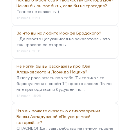
Каким бы он мог быть, если бы не трагедия?
Точнее не скажешь :(
16 июля, 21:11
За что вы не любите Иосифа Бродского?
...Да просто целующиеся на эскалаторе - это
так красиво со стороны...
16 июля, 20:11
Не могли бы вы рассказать про Юза
Алешковского и Леонида Мациха?
Я могу рассказать про тебя. Ты только что
блркнул меня в своём ТГ, просто зассал. Ты мог
мне пригодиться в будущем, но…
12 июля, 15:25
Что вы можете сказать о стихотворении
Беллы Ахмадулиной «По улице моей
который…»?
СПАСИБО! Да , увы . рабство на генном уровне