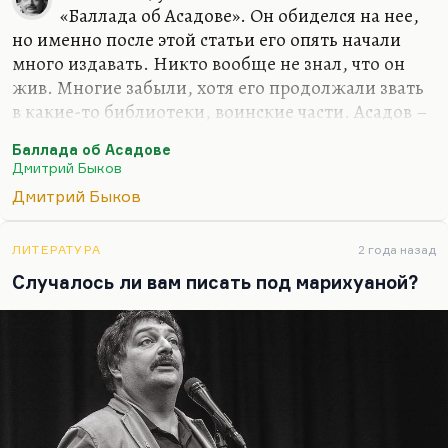
денешься. Писание на английском делает речь
«Баллада об Асадове». Он обиделся на нее,
более четкой. Переводить с английского я буду
но именно после этой статьи его опять начали
много. Вот «Март» переведу Кунищака, буду
много издавать. Никто вообще не знал, что он
«Сорделло» заканчивать. Конечно, я…
жив. Многие забыли, хотя его продолжали звать
в какие-то библиотеки, воинские части. Асадов –
значительное литературное явление. Это поэзия
Баллада об Асадове
для советского нижнего этажа среднего класса.
Дмитрий Быков
Этим людям нужна своя поэзия. Это поэтическая
Дмитрий Быков
поп-культура, не лишенная ни морали, ни
сюжетного чувства, ни формальных интересных
находок. Безусловно, это важный человек.
ЛИТЕРАТУРА
2 года назад
Понимаете, в Советском Союзе была довольно
Случалось ли вам писать под марихуаной?
интеллигентная, довольно культурная попса
(хотя это нельзя назвать попсой). Вот ушел со
сцены Валерий Леонтьев. Сделал такое…