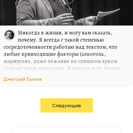
Никогда в жизни, и могу вам сказать,
почему. Я всегда с такой степенью
сосредоточенности работаю над текстом, что
любые привходящие факторы (алкоголь,
марихуана, даже лежание на слишком ярком
солнце) меня отвлекают. Я иногда могу писать
стихи в совершенно не располагающей к этому
Дмитрий Быков
обстановке, как было в армии. Там с какой-то
дополнительной силой вырывалось, может быть,
на внутреннем протесте. Либо в условиях
умеренного, неприхотливого, но все-таки
Следующие
комфорта. Мне, в общем, не нравится, когда меня
отвлекают.
Марихуана – дело не в пропаганде наркотиков.