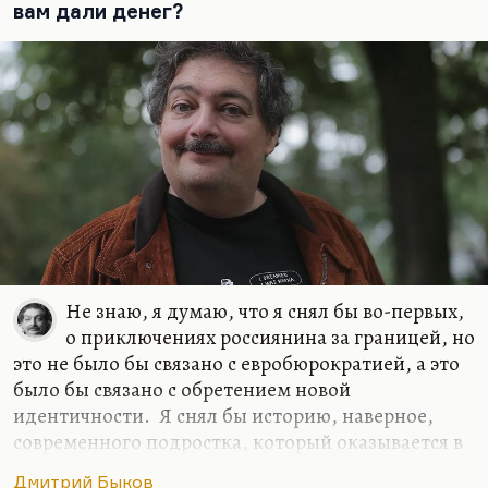
вам дали денег?
дворе. Сегодня это не тот жанр, в котором надо
выступать. Мне вообще кажется, что время
эпических романов закончилось. Сегодня надо
писать…
Не знаю, я думаю, что я снял бы во-первых,
о приключениях россиянина за границей, но
это не было бы связано с евробюрократией, а это
было бы связано с обретением новой
идентичности. Я снял бы историю, наверное,
современного подростка, который оказывается в
трудном классе и пытается в нем завоевать,
Дмитрий Быков