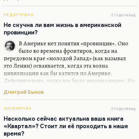
отвоевать себе место. И я, наверное, снял бы
хорошую любовную историю… Я не вижу, к
сожалению, любовных историй в современной
ПЕДАГОГИКА
2 года назад
России в современном кино. Понимаете, всех
Не скучна ли вам жизнь в американской
ведь обычно занимает история гендерной
провинции?
идентичности, которая, по-моему, совсем
В Америке нет понятия «провинция». Оно
неинтересна. Людей занимает проблема как
было во времена фронтиров, когда на
совместить, условно говоря, секс и отношения.
передовом крае «молодой Запад» (как называл
Как в «Интиме», например: возможен ли секс
это Ленин) осваивается, когда эта волна
без…
цивилизации как бы катится по Америке.
Действительно, тогда все было неравномерно. Но
на самом деле, вот сейчас я живу в местности
Дмитрий Быков
примерно сельской. Стоит проехать три минуты,
я оказываюсь в абсолютно городском месте,
почти центре города. Соответственно, ощущения
ЛИТЕРАТУРА
2 года назад
провинции у меня нет потому, что я ведь всегда
Насколько сейчас актуальна ваша книга
жил, очень много времени проводил в Чепелеве,
«Квартал»? Стоит ли её проходить в наше
на даче своей. Или в «Березках», любимом
время?