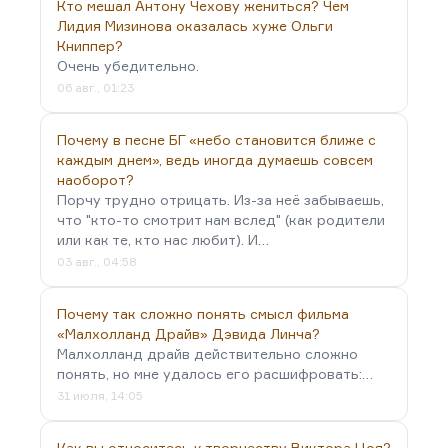
Но марихуана меняет характер мышления. Она
Кто мешал Антону Чехову жениться? Чем
заметно снижает вашу собственную критичность.
Лидия Мизинова оказалась хуже Ольги
Книппер?
И при таком подходе, мне кажется, даже в…
Очень убедительно.
06 авг., 01:23
Почему в песне БГ «небо становится ближе с
каждым днем», ведь иногда думаешь совсем
наоборот?
Порчу трудно отрицать. Из-за неё забываешь,
что "кто-то смотрит нам вслед" (как родители
или как те, кто нас любит). И…
03 авг., 04:58
Почему так сложно понять смысл фильма
«Малхолланд Драйв» Дэвида Линча?
Малхолланд драйв действительно сложно
понять, но мне удалось его расшифровать:…
31 июля, 14:05
Как вы относитесь к творчеству Виктора Цоя?