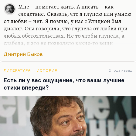
Мне – помогает жить. А писать – как
следствие. Сказать, что я глупею или умнею
от любви – нет. Я помню, у нас с Улицкой был
диалог. Она говорила, что глупела от любви при
любых обстоятельствах. Не то чтобы глупела, а
слабела, и это не позволяло какие-то вещи
додумывать и договаривать до конца. Но у меня
Дмитрий Быков
все-таки этого нет, для меня любовь – это формат
общения. И всегда так получилось, если искать
какую-то общую черту у моих жен или тех
ЛИТЕРАТУРА
ИСТОРИЯ
2 года назад
женщин, с которыми у меня были долгие и
Есть ли у вас ощущение, что ваши лучшие
счастливые отношения, – это были женщины, с
стихи впереди?
которыми мне нравилось разговаривать, в
которых я находил не эхо, а именно гениальный
ответ, додумывание такое.
Иной раз Катька что-нибудь такое скажет, и
жить хочется. Что-нибудь…