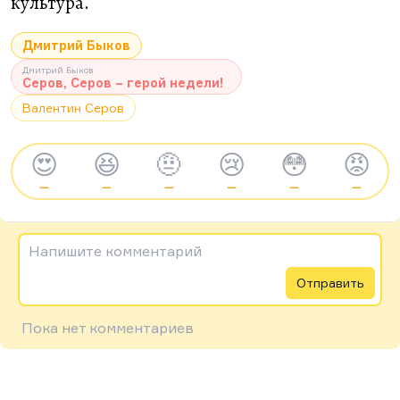
культура.
Дмитрий Быков
Дмитрий Быков
Серов, Серов – герой недели!
Валентин Серов
😍
😆
🤨
😢
😳
😡
—
—
—
—
—
—
Напишите комментарий
Отправить
Пока нет комментариев