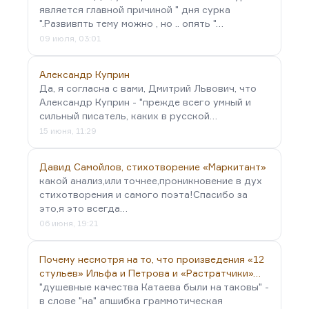
является главной причиной " дня сурка
".Развивпть тему можно , но .. опять "…
09 июля, 03:01
Александр Куприн
Да, я согласна с вами, Дмитрий Львович, что
Александр Куприн - "прежде всего умный и
сильный писатель, каких в русской…
15 июня, 11:29
Давид Самойлов, стихотворение «Маркитант»
какой анализ,или точнее,проникновение в дух
стихотворения и самого поэта!Спасибо за
это,я это всегда…
06 июня, 19:21
Почему несмотря на то, что произведения «12
стульев» Ильфа и Петрова и «Растратчики»…
"душевные качества Катаева были на таковы" -
в слове "на" апшибка граммотическая