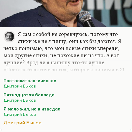
Я сам с собой не соревнуюсь, потому что
стихи же не я пишу, они как бы даются. Я
четко понимаю, что мои новые стихи впереди,
мои другие стихи, не похожие ни на что. А вот
лучшие? Вряд ли я напишу что-то лучше
«Постэсхатологического», которое я написал в 21
год («Наше свято место отныне пусто…»), вряд ли
Постэсхатологическое
я напишу что-то лучше «Пятнадцатой баллады»
Дмитрий Быков
(«Если б был я Дэн Браун…») или моего самого
Пятнадцатая баллада
любимого стихотворения – «Сказки о рыбаке и
Дмитрий Быков
рыбке»… Вообще, лучшее стихотворение мое
Я мало жил, но я изведал
звучит так:
Дмитрий Быков
Я мало жил, но я изведал
Дмитрий Быков
И тьму, и свет.