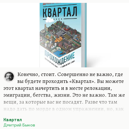
пансионате. И у меня ровно такой же пейзаж
здесь, ровно с теми же грибами. Но проблема в
том, что до Чепелева час ехать, а иногда и два, в
пробках. А…
Конечно, стоит. Совершенно не важно, где
вы будете проходить «Квартал». Вы можете
этот квартал начертить и в месте релокации,
эмиграции, бегства, жизни. Это не важно. Там же
вещи, за которые вас не посадят. Разве что там
надо дать по морде в одном упражнении, но, как
выясняется в конце, давать не надо. «Квартал»
Квартал
ведь проходится с единственной целью –
Дмитрий Быков