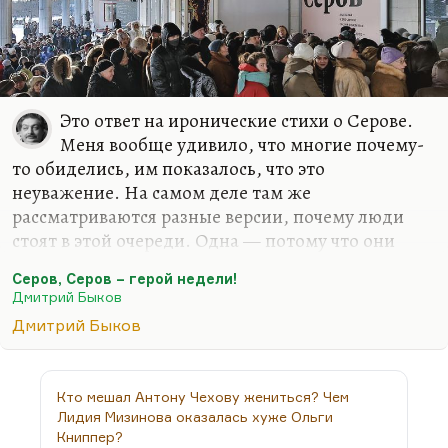
Это ответ на иронические стихи о Серове.
Меня вообще удивило, что многие почему-
то обиделись, им показалось, что это
неуважение. На самом деле там же
рассматриваются разные версии, почему люди
стоят в этой очереди. Одна — потому что они
привыкли стоять в очередях. Другая — потому что
Серов, Серов – герой недели!
Серов становится такой же святыней, как пояс
Дмитрий Быков
Богородицы, которому поклоняются, не думая.
Дмитрий Быков
Третья — что люди хотят увидеть настоящие
человеческие лица (эта гипотеза многажды
высказывалась). И заканчивается это тем, что
Кто мешал Антону Чехову жениться? Чем
люди действительно стоят как бы в очереди за
Лидия Мизинова оказалась хуже Ольги
прозрением, за новым пониманием. Потому что
Книппер?