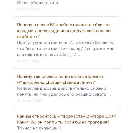
если даже на Владимира Путина эта выставка так
Очень убедительно.
подействовала, что он заговорил о ленинских
06 авг., 01:23
ошибках, может быть,…
Почему в песне БГ «небо становится ближе с
каждым днем», ведь иногда думаешь совсем
наоборот?
Порчу трудно отрицать. Из-за неё забываешь,
что "кто-то смотрит нам вслед" (как родители
или как те, кто нас любит). И…
03 авг., 04:58
Почему так сложно понять смысл фильма
«Малхолланд Драйв» Дэвида Линча?
Малхолланд драйв действительно сложно
понять, но мне удалось его расшифровать:…
31 июля, 14:05
Как вы относитесь к творчеству Виктора Цоя?
Каким бы он мог быть, если бы не трагедия?
Точнее не скажешь :(