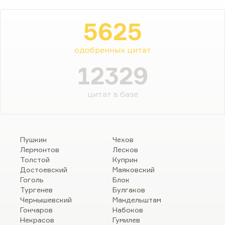
5625
одобренных цитат
12329
цитат в базе
Пушкин
Чехов
Лермонтов
Лесков
Толстой
Куприн
Достоевский
Маяковский
Гоголь
Блок
Тургенев
Булгаков
Чернышевский
Мандельштам
Гончаров
Набоков
Некрасов
Гумилев