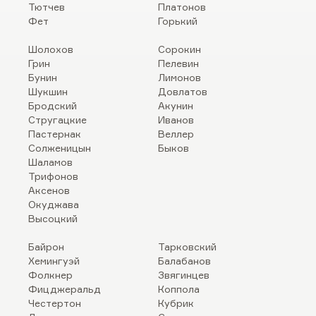
Тютчев
Платонов
Фет
Горький
Шолохов
Сорокин
Грин
Пелевин
Бунин
Лимонов
Шукшин
Довлатов
Бродский
Акунин
Стругацкие
Иванов
Пастернак
Веллер
Солженицын
Быков
Шаламов
Трифонов
Аксенов
Окуджава
Высоцкий
Байрон
Тарковский
Хемингуэй
Балабанов
Фолкнер
Звягинцев
Фицджеральд
Коппола
Честертон
Кубрик