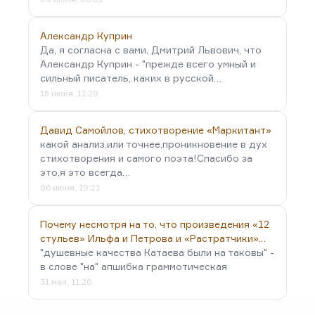
Александр Куприн
Да, я согласна с вами, Дмитрий Львович, что
Александр Куприн - "прежде всего умный и
сильный писатель, каких в русской…
15 июня, 11:29
Давид Самойлов, стихотворение «Маркитант»
какой анализ,или точнее,проникновение в дух
стихотворения и самого поэта!Спасибо за
это,я это всегда…
06 июня, 19:21
Почему несмотря на то, что произведения «12
стульев» Ильфа и Петрова и «Растратчики»…
"душевные качества Катаева были на таковы" -
в слове "на" апшибка граммотическая
31 мая, 11:20