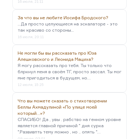
16 июля, 21:11
За что вы не любите Иосифа Бродского?
...Да просто целующиеся на эскалаторе - это
так красиво со стороны...
16 июля, 20:11
Не могли бы вы рассказать про Юза
Алешковского и Леонида Мациха?
Я могу рассказать про тебя. Ты только что
блркнул меня в своём ТГ, просто зассал. Ты мог
мне пригодиться в будущем, но…
12 июля, 15:25
Что вы можете сказать о стихотворении
Беллы Ахмадулиной «По улице моей
который…»?
СПАСИБО! Да , увы . рабство на генном уровне
является главной причиной " дня сурка
".Развивпть тему можно , но .. опять "…
09 июля, 03:01