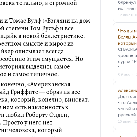
овека тотально, в огромной
блркнул 
мог мне 
12 июля, 1
 и Томас Вулф («Взгляни на дом
ой степени Том Вульф и все
Что вы 
пдайк в новой беллетристике.
Беллы А
естном смысле и вырос из
который
СПАСИБО!
айзер описывает всегда
уровне я
особенно этим смущается. Но
сурка ".
 историях выделить самое
"…
ое и самое типичное.
09 июля, 
 конечно, «Американская
айд Гриффитс — образ на все
Алексан
Да, я со
ека, который, конечно, виноват.
что Алек
в нем есть наклонность к
умный и 
 Он любил Роберту Олден,
русской
 Просто у него нет
15 июня, 1
тип человека, который