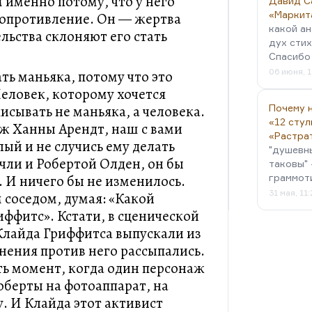
 именно потому, что у него
Давид С
«Маркит
сопротивление. Он — жертва
какой ан
ельства склоняют его стать
дух стих
Спасибо 
06 июня, 1
ть маньяка, потому что это
Человек, которому хочется
исывать не маньяка, а человека.
Почему н
«12 стул
аж Ханны Арендт, наш с вами
«Растра
ый и не случись ему делать
"душевн
ли и Робертой Олден, он бы
таковы" 
 И ничего бы не изменилось.
граммот
31 мая, 11
 соседом, думая: «Какой
ффитс». Кстати, в сценической
Клайда Гриффитса выпускали из
нения против него рассыпались.
сть момент, когда один персонаж
оберты на фотоаппарат, на
. И Клайда этот активист