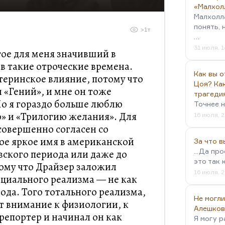
«Малхол
Малхолл
понять, 
>1т
…
31 июля, 1
гое для меня значивший в
, в такие отроческие времена.
Как вы о
атеринское влияние, потому что
Цоя? Как
 «Гений», и мне он тоже
трагеди
о я гораздо больше люблю
Точнее н
» и «Трилогию желания». Для
16 июля, 2
 совершенно согласен со
ое яркое имя в американской
За что 
...Да пр
вского периода или даже до
это так 
ому что Драйзер заложил
16 июля, 2
циального реализма — не как
ода. Того тотального реализма,
Не могли
т внимание к физиологии, к
Алешков
 репортер и начинал он как
Я могу р