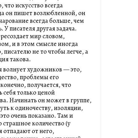
, что искусство всегда
да он пишет возлюбленной, он
очарование всегда больше, чем
. У писателя другая задача.
ересоздает мир словом,
ом, и в этом смысле иногда
 писателю не то чтобы легче, а
ция такова.
я волнует художников — это,
ество, проблемы его
конечно, получается, что
 себя только ценой
ва. Начинать он может в группе,
путь к одиночеству, изоляции,
 это очень показано. Там и
 страшное количество (у
я отпадают от него,