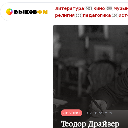
литература
кино
музы
4693
655
Быков
ФМ
религия
педагогика
ист
152
180
ЛЕКЦИЯ
ЛИТЕРАТУРА
Теодор Драйзер