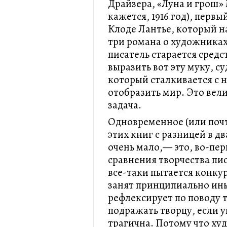
Драйзера, «Луна и грош» 
кажется, 1916 год), перв
Клоде Лантье, который н
три романа о художниках,
писатель старается сред
выразить вот эту муку, с
который сталкивается с 
отобразить мир. Это вели
задача.
Одновременное (или поч
этих книг с разницей в д
очень мало,— это, во-пе
сравнения творчества пи
все-таки пытается конку
занят принципиально ины
рефлексирует по поводу т
подражать творцу, если у
трагична. Потому что худ