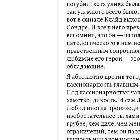
погубил, хотя улика был
так уж много всего было,
вот в финале Клайд выхо
Сондре. И все у него пре
вспомнит, что он — патол
патологического в нем не
нравственным сопротивле
любимые его герои — эт
обладающие.
Я абсолютно против того
пассионарность главным 
Под пассионарностью чащ
хамство, дикость. И сам
любил иногда производит
изобретательнее ты хами
грубее, чем диче, чем ме
ограничений, тем он пас
глупость или злонамерен