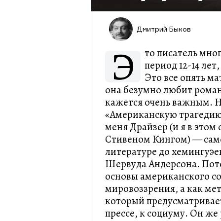
Дмитрий Быков
Э
то писатель мно
период 12-14 лет
Это все опять м
она безумно любит роман
кажется очень важным. Н
«Американскую трагедию
меня Драйзер (и я в этом
Стивеном Кингом) — сам
литературе до хемингуэе
Шервуда Андерсона. Пот
основы американского со
мировоззрения, а как мет
который предусматривае
прессе, к социуму. Он же