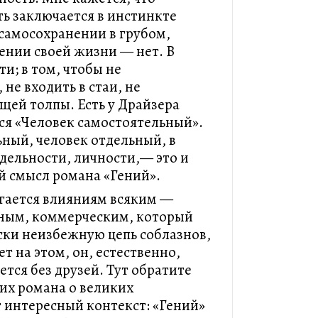
ь заключается в инстинкте
 самосохранении в грубом,
ении своей жизни — нет. В
и; в том, чтобы не
 не входить в стаи, не
щей толпы. Есть у Драйзера
тся «Человек самостоятельный».
ьный, человек отдельный, в
дельности, личности,— это и
ый смысл романа «Гений».
гается влияниям всяким —
нным, коммерческим, который
ски неизбежную цепь соблазнов,
ет на этом, он, естественно,
ется без друзей. Тут обратите
ких романа о великих
 интересный контекст: «Гений»