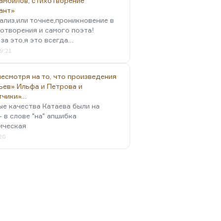
амойлов, стихотворение
ант»
ализ,или точнее,проникновение в
отворения и самого поэта!
за это,я это всегда…
9:21
есмотря на то, что произведения
ьев» Ильфа и Петрова и
тчики»…
ые качества Катаева были на
- в слове "на" апшибка
ическая
:20