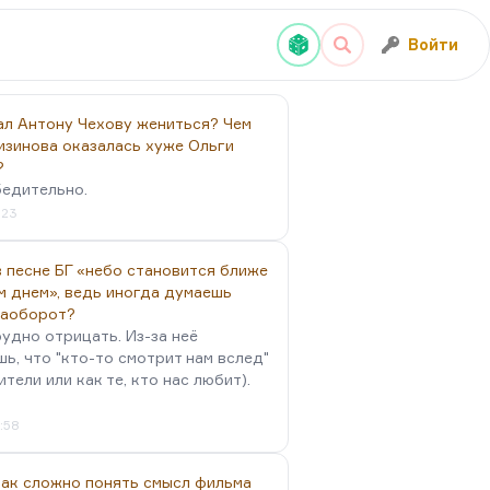
Войти
ал Антону Чехову жениться? Чем
изинова оказалась хуже Ольги
?
бедительно.
:23
 песне БГ «небо становится ближе
м днем», ведь иногда думаешь
наоборот?
удно отрицать. Из-за неё
ь, что "кто-то смотрит нам вслед"
ители или как те, кто нас любит).
4:58
так сложно понять смысл фильма