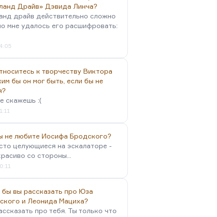
ланд Драйв» Дэвида Линча?
анд драйв действительно сложно
но мне удалось его расшифровать:
4:05
тноситесь к творчеству Виктора
им бы он мог быть, если бы не
я?
е скажешь :(
1:11
вы не любите Иосифа Бродского?
осто целующиеся на эскалаторе -
красиво со стороны...
0:11
 бы вы рассказать про Юза
ского и Леонида Мациха?
ассказать про тебя. Ты только что