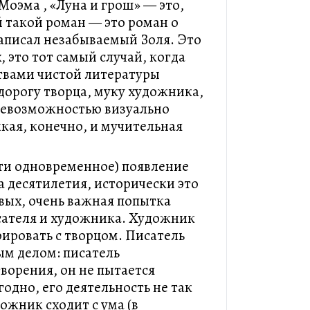
Моэма , «Луна и грош» — это,
ый такой роман — это роман о
аписал незабываемый Золя. Это
 это тот самый случай, когда
ствами чистой литературы
удорогу творца, муку художника,
невозможностью визуально
кая, конечно, и мучительная
ти одновременное) появление
ва десятилетия, исторически это
рвых, очень важная попытка
сателя и художника. Художник
рировать с творцом. Писатель
м делом: писатель
ворения, он не пытается
годно, его деятельность не так
ожник сходит с ума (в