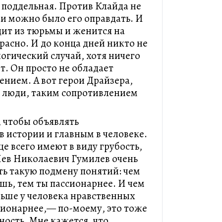
а поддельная. Против Клайда не
 и можно было его оправдать. И
дит из тюрьмы и женится на
красно. И до конца дней никто не
огический случай, хотя ничего
т. Он просто не обладает
нием. А вот герои Драйзера,
о люди, таким сопротивлением
, чтобы объявлять
в истории и главным в человеке.
е всего имеют в виду грубость,
 Лев Николаевич Гумилев очень
ь такую подмену понятий: чем
шь, тем ты пассионарнее. И чем
ньше у человека нравственных
сионарнее,— по-моему, это тоже
ность. Мне кажется, что