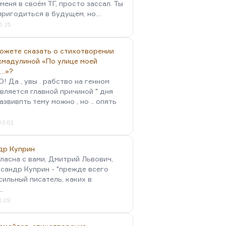
меня в своём ТГ, просто зассал. Ты
пригодиться в будущем, но…
5:25
можете сказать о стихотворении
хмадулиной «По улице моей
…»?
 Да , увы . рабство на генном
вляется главной причиной " дня
Развивпть тему можно , но .. опять
03:01
др Куприн
гласна с вами, Дмитрий Львович,
сандр Куприн - "прежде всего
сильный писатель, каких в
…
1:29