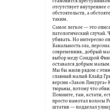
становится преступником
отсутствует внутреннее 
обстоятельств, а обстоят
таким.
Самое легкое — это описа
патологический случай. 
убивать. Но интересно оп
Банальность зла, персон
современник, добрый мал
выбор меду Сондрой Финч
оставался добрым малым.
Мы бы жили рядом с этим
славный малый Клайд Гри
версии «Закон Ликурга» 
тюрьмы, потому что обви
Помните, там, кстати, е
просто намотал волосы Р
штатив — подделал улику