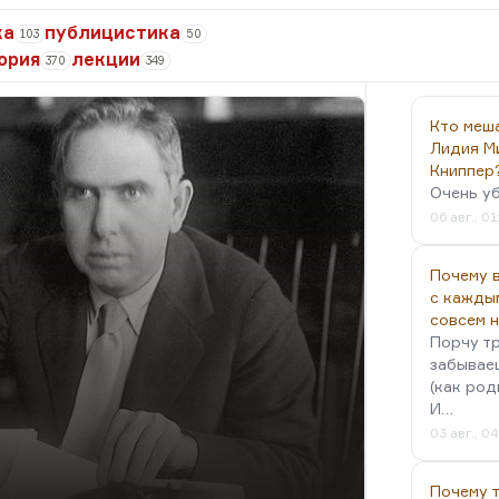
ка
публицистика
103
50
ория
лекции
370
349
Кто меш
Лидия М
Книппер
Очень у
06 авг., 01
Почему в
с кажды
совсем 
Порчу тр
забываеш
(как род
И…
03 авг., 0
Почему 