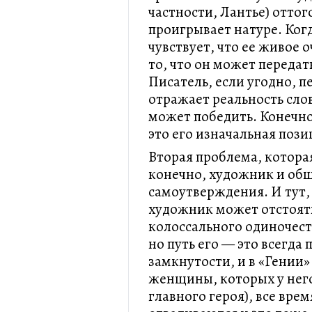
частности, Лантье) оттого
проигрывает натуре. Ког
чувствует, что ее живое 
то, что он может передать
Писатель, если угодно, п
отражает реальность слов
может победить. Конечно,
это его изначальная пози
Вторая проблема, котора
конечно, художник и общ
самоутверждения. И тут, 
художник может отстоять
колоссального одиночест
но путь его — это всегда 
замкнутости, и в «Гении»
женщины, которых у него
главного героя), все врем