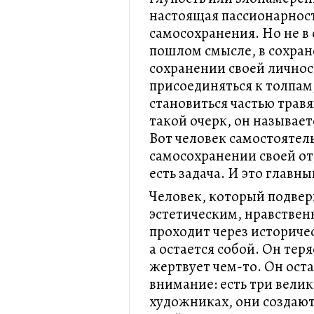
настоящая пассионарност
самосохранения. Но не в
пошлом смысле, в сохран
сохранении своей личност
присоединяться к толпам,
становиться частью травя
такой очерк, он называе
Вот человек самостоятел
самосохранении своей от
есть задача. И это главн
Человек, который подвер
эстетическим, нравстве
проходит через историче
а остается собой. Он теря
жертвует чем-то. Он оста
внимание: есть три вели
художниках, они создают