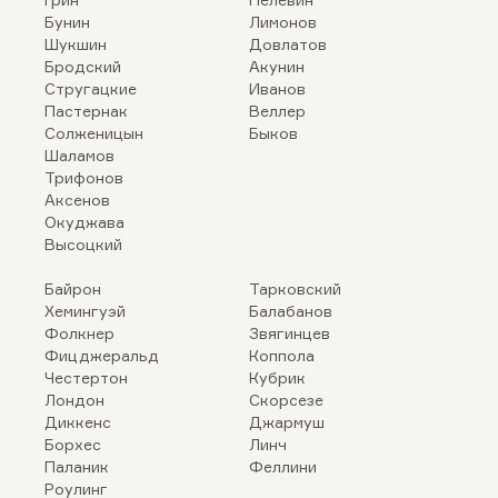
Бунин
Лимонов
Шукшин
Довлатов
Бродский
Акунин
Стругацкие
Иванов
Пастернак
Веллер
Солженицын
Быков
Шаламов
Трифонов
Аксенов
Окуджава
Высоцкий
Байрон
Тарковский
Хемингуэй
Балабанов
Фолкнер
Звягинцев
Фицджеральд
Коппола
Честертон
Кубрик
Лондон
Скорсезе
Диккенс
Джармуш
Борхес
Линч
Паланик
Феллини
Роулинг