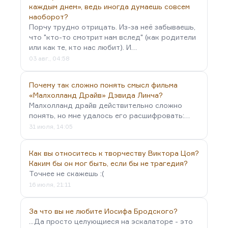
каждым днем», ведь иногда думаешь совсем
наоборот?
Порчу трудно отрицать. Из-за неё забываешь,
что "кто-то смотрит нам вслед" (как родители
или как те, кто нас любит). И…
03 авг., 04:58
Почему так сложно понять смысл фильма
«Малхолланд Драйв» Дэвида Линча?
Малхолланд драйв действительно сложно
понять, но мне удалось его расшифровать:…
31 июля, 14:05
Как вы относитесь к творчеству Виктора Цоя?
Каким бы он мог быть, если бы не трагедия?
Точнее не скажешь :(
16 июля, 21:11
За что вы не любите Иосифа Бродского?
...Да просто целующиеся на эскалаторе - это