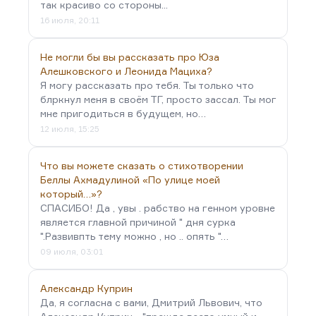
так красиво со стороны...
16 июля, 20:11
Не могли бы вы рассказать про Юза
Алешковского и Леонида Мациха?
Я могу рассказать про тебя. Ты только что
блркнул меня в своём ТГ, просто зассал. Ты мог
мне пригодиться в будущем, но…
12 июля, 15:25
Что вы можете сказать о стихотворении
Беллы Ахмадулиной «По улице моей
который…»?
СПАСИБО! Да , увы . рабство на генном уровне
является главной причиной " дня сурка
".Развивпть тему можно , но .. опять "…
09 июля, 03:01
Александр Куприн
Да, я согласна с вами, Дмитрий Львович, что