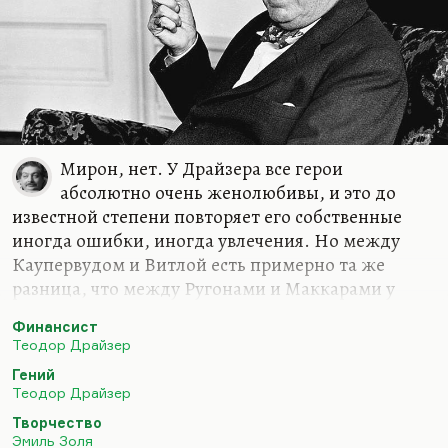
Мирон, нет. У Драйзера все герои
абсолютно очень женолюбивы, и это до
известной степени повторяет его собственные
иногда ошибки, иногда увлечения. Но между
Каупервудом и Витлой есть примерно та же
разница, что между Ругонами и Маккарами у
Золя. Витла — художник, Каупервуд —
Финансист
бизнесмен, а говорить, что он художник от
Теодор Драйзер
бизнеса — нельзя. И его задача —
Гений
самореализация. И задача Витлы — тоже
Теодор Драйзер
самореализация, но цели этой самореализации
Творчество
абсолютно разные.
Эмиль Золя