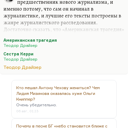
предшественник нового журнализма, и
именно потому, что сам он начинал в
журналистике, и лучшие его тексты построены в
жанре журналистского расследования.
Достаточно сказать, что «Американская трагедия»
— это попытка расследовать абсолютно
Американская трагедия
подлинную историю, точнее, две подлинные
Теодор Драйзер
истории, которые он смешал, но которые были
Сестра Керри
таким классическим примером американского
Теодор Драйзер
преступления начала века. И Драйзер выработал
Теодор Драйзер
свой холодный репортерский блестящий стиль —
стиль документального романа — именно в своих
достаточно долгих чикагских, нью-йоркских и
Кто мешал Антону Чехову жениться? Чем
прочих репортажах. Он же, собственно говоря,
Лидия Мизинова оказалась хуже Ольги
начинал как очень сильный репортер. И в прозе
Книппер?
его всегда…
Очень убедительно.
06 авг., 01:23
Почему в песне БГ «небо становится ближе с