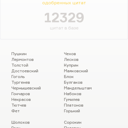
одобренных цитат
12329
цитат в базе
Пушкин
Чехов
Лермонтов
Лесков
Толстой
Куприн
Достоевский
Маяковский
Гоголь
Блок
Тургенев
Булгаков
Чернышевский
Мандельштам
Гончаров
Набоков
Некрасов
Гумилев
Тютчев
Платонов
Фет
Горький
Шолохов
Сорокин
Грин
Пелевин