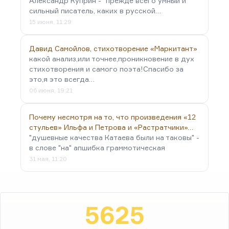
Александр Куприн - "прежде всего умный и
сильный писатель, каких в русской…
15 июня, 11:29
Давид Самойлов, стихотворение «Маркитант»
какой анализ,или точнее,проникновение в дух
стихотворения и самого поэта!Спасибо за
это,я это всегда…
06 июня, 19:21
Почему несмотря на то, что произведения «12
стульев» Ильфа и Петрова и «Растратчики»…
"душевные качества Катаева были на таковы" -
в слове "на" апшибка граммотическая
31 мая, 11:20
5625