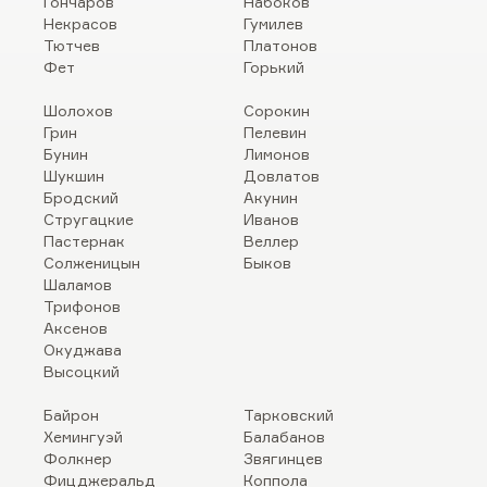
Гончаров
Набоков
Некрасов
Гумилев
Тютчев
Платонов
Фет
Горький
Шолохов
Сорокин
Грин
Пелевин
Бунин
Лимонов
Шукшин
Довлатов
Бродский
Акунин
Стругацкие
Иванов
Пастернак
Веллер
Солженицын
Быков
Шаламов
Трифонов
Аксенов
Окуджава
Высоцкий
Байрон
Тарковский
Хемингуэй
Балабанов
Фолкнер
Звягинцев
Фицджеральд
Коппола