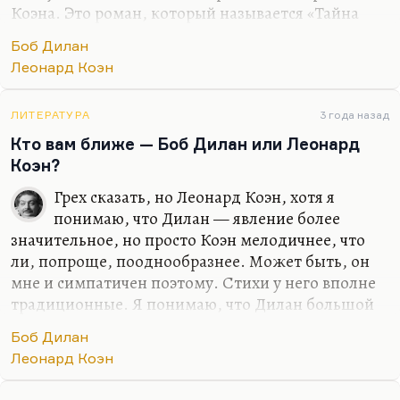
Коэна. Это роман, который называется «Тайна
прокаженных» (или, если угодно, «Балет
Боб Дилан
прокаженных»). Роман, который он сам считал
Леонард Коэн
лучшим, он лежал в результате без движения в
архиве много лет.
ЛИТЕРАТУРА
3 года назад
Вот Коэн и Дилан, два этих американских и
Кто вам ближе — Боб Дилан или Леонард
канадских еврея, два этих персонажа для меня
Коэн?
знаменуют новый способ мышления. Конечно,
революцию в песенном стихе провели Дилан и
Грех сказать, но Леонард Коэн, хотя я
Коэн. Причем мне кажется, что Коэн посильнее
понимаю, что Дилан — явление более
как поэт. Дилан берет отчасти имиджем,
значительное, но просто Коэн мелодичнее, что
отчасти…
ли, попроще, пооднообразнее. Может быть, он
мне и симпатичен поэтому. Стихи у него вполне
традиционные. Я понимаю, что Дилан большой
поэт, большой, настоящий поэт, и своего Нобеля
Боб Дилан
вполне заслуживший. Но Коэн как поэт более
Леонард Коэн
герметичный, более рефренативый, если угодно,
более уютный.