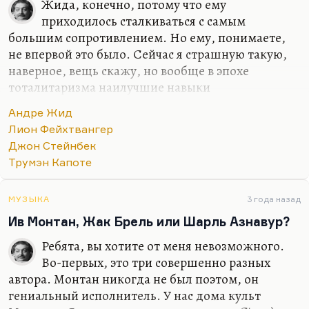
Жида, конечно, потому что ему
приходилось сталкиваться с самым
большим сопротивлением. Но ему, понимаете,
не впервой это было. Сейчас я страшную такую,
наверное, вещь скажу, но вообще в эпохе
тоталитаризма наилучшие навыки
сопротивления демонстрируют изгои. Те, кто и
Андре Жид
так привык быть последними, и умеет.
Лион Фейхтвангер
Вот Ахматова, кто из положения униженного,
Джон Стейнбек
растоптанного человека мог написать
Трумэн Капоте
гениальную лирику? А вот она смогла. Потому что
«И пришелся ль сынок мой по вкусу и тебе, и
МУЗЫКА
3 года назад
деткам твоим?» Вот это страшное блеяние, приду
Ив Монтан, Жак Брель или Шарль Азнавур?
к тебе овцою — это не из победительной
позиции, а из позиции растоптанного человека
Ребята, вы хотите от меня невозможного.
это написано. Кто из позиции растоптанного
Во-первых, это три совершенно разных
человека умел в России писать, кроме…
автора. Монтан никогда не был поэтом, он
гениальный исполнитель. У нас дома культ