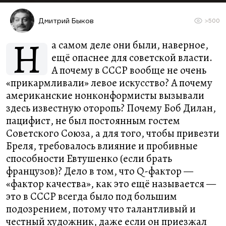
Дмитрий Быков
>500
Н
а самом деле они были, наверное,
ещё опаснее для советской власти.
А почему в СССР вообще не очень
«прикармливали» левое искусство? А почему
американские нонконформисты вызывали
здесь известную оторопь? Почему Боб Дилан,
пацифист, не был постоянным гостем
Советского Союза, а для того, чтобы привезти
Бреля, требовалось влияние и пробивные
способности Евтушенко (если брать
французов)? Дело в том, что Q-фактор —
«фактор качества», как это ещё называется —
это в СССР всегда было под большим
подозрением, потому что талантливый и
честный художник, даже если он приезжал