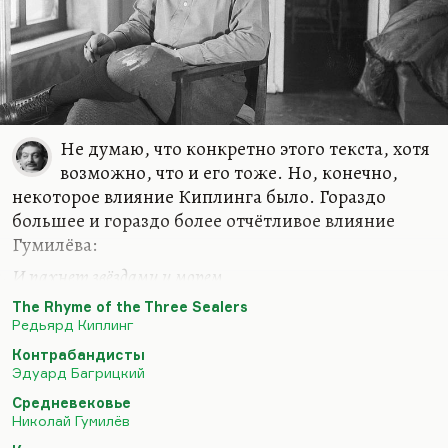
Не думаю, что конкретно этого текста, хотя
возможно, что и его тоже. Но, конечно,
некоторое влияние Киплинга было. Гораздо
большее и гораздо более отчётливое влияние
Гумилёва:
И пахнет звёздами и морем
Твой плащ широкий, Женевьева.
The Rhyme of the Three Sealers
Редьярд Киплинг
— это прямо к Багрицкому перекочевало.
Понимаете, Багрицкий — довольно типичный
Контрабандисты
Эдуард Багрицкий
поэт «южной школы». И, как все поэты, прозаики
этой «южной школы»… Это такие люди, как
Средневековье
Николай Гумилёв
Катаев, Ильф и Петров, Гехт, Бондарин, Олеша в