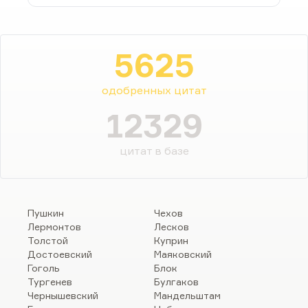
5625
одобренных цитат
12329
цитат в базе
Пушкин
Чехов
Лермонтов
Лесков
Толстой
Куприн
Достоевский
Маяковский
Гоголь
Блок
Тургенев
Булгаков
Чернышевский
Мандельштам