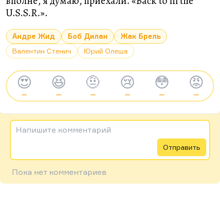
вполне, я думаю, приехали. «Back to in the
U.S.S.R.».
Андре Жид
Боб Дилан
Жак Брель
Валентин Стенич
Юрий Олеша
😍
😆
🤨
😢
😳
😡
—
—
—
—
—
—
Напишите комментарий
Отправить
Пока нет комментариев