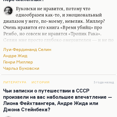
Буковски не нравится, потому что
однообразен как-то, и эмоциональный
диапазон у него, по-моему, невелик. Миллер?
Очень нравится его книга «Время убийц» про
Рембо, но совсем не нравятся «Тропик Рака».
Селин мне просто глубоко омерзителен — и не по
причине его фашизма. Ну, ладно, бывают
Луи-Фердинанд Селин
заблуждения. У Гамсуна они были — что же, я
Андре Жид
теперь должен Гамсуна возненавидеть? Я и так
Генри Миллер
его не очень-то люблю, но признаю его талант.
Чарльз Буковски
Что касается Селина. Понимаете, Селин… Вот я в
статье о Жиде в «Дилетанте» об этом написал
ЛИТЕРАТУРА
ИСТОРИЯ
3 года назад
довольно подробно. Селин же посетил СССР
Чьи записки о путешествии в СССР
одновременно с Жидом, только без такой помпы,
произвели на вас набольшее впечатление —
и отозвался об этой стране гораздо более
Лиона Фейхтвангера, Андре Жида или
критично и просто с омерзением. Ну, вот я и к
Джона Стейнбека?
нему с встречным…