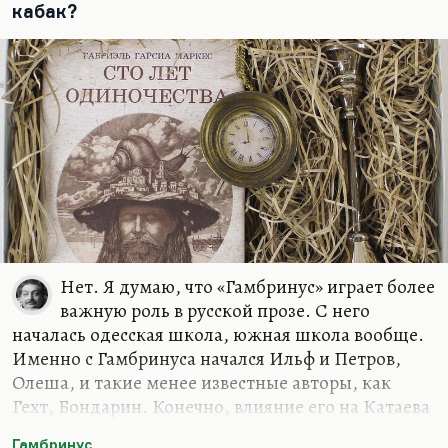
кабак?
Нет. Я думаю, что «Гамбринус» играет более
важную роль в русской прозе. С него
началась одесская школа, южная школа вообще.
Именно с Гамбринуса начался Ильф и Петров,
Олеша, и такие менее известные авторы, как
Гехт, Бондарин. Конечно, влияние его на Катаева
было огромно. Я вообще думаю, что южная
Гамбринус