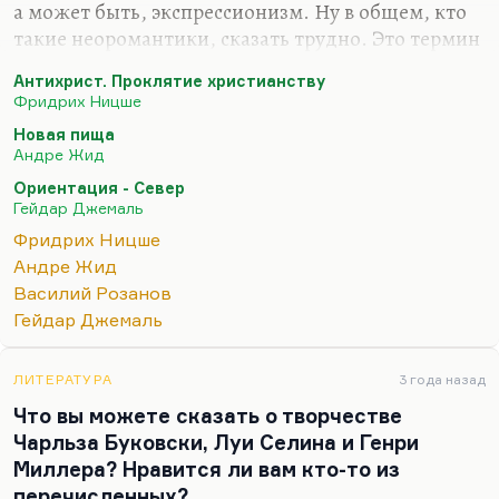
а может быть, экспрессионизм. Ну в общем, кто
такие неоромантики, сказать трудно. Это термин
условный. А влияние Ницше на мировую
Антихрист. Проклятие христианству
литературу, как и влияние всякой философии,
Фридрих Ницше
было не идеологическим, а, как ни странно,
Новая пища
формальным — чисто литературным, довольно
Андре Жид
поверхностным. Но именно Ницше ввел в моду
Ориентация - Север
фрагментарность и афоризм. До него так не
Гейдар Джемаль
писали. Я не думаю, что учение Ницше, которое,
Фридрих Ницше
вдобавок, ещё очень сложно и легко трактуется
Андре Жид
взаимоисключающим образом, ну оно слишком
Василий Розанов
размыто, чтобы быть строгой наукой. Оно может
Гейдар Джемаль
повлиять именно и…
ЛИТЕРАТУРА
3 года назад
Что вы можете сказать о творчестве
Чарльза Буковски, Луи Селина и Генри
Миллера? Нравится ли вам кто-то из
перечисленных?