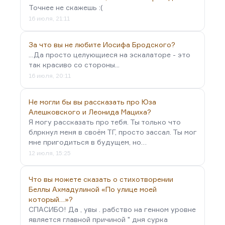
Точнее не скажешь :(
16 июля, 21:11
За что вы не любите Иосифа Бродского?
...Да просто целующиеся на эскалаторе - это
так красиво со стороны...
16 июля, 20:11
Не могли бы вы рассказать про Юза
Алешковского и Леонида Мациха?
Я могу рассказать про тебя. Ты только что
блркнул меня в своём ТГ, просто зассал. Ты мог
мне пригодиться в будущем, но…
12 июля, 15:25
Что вы можете сказать о стихотворении
Беллы Ахмадулиной «По улице моей
который…»?
СПАСИБО! Да , увы . рабство на генном уровне
является главной причиной " дня сурка