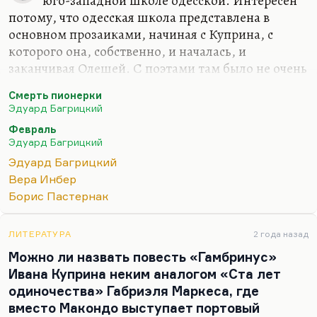
юго-западной школе одесской. Интересен
потому, что одесская школа представлена в
основном прозаиками, начиная с Куприна, с
которого она, собственно, и началась, и
заканчивая Олешей. С поэтами там было не очень
хорошо — кроме Анатолия Фиолетова никто на
Смерть пионерки
ум не приходит. Они все баловались стихами.
Эдуард Багрицкий
Гениально писал Кесельман, но очень мало.
Февраль
Замечательным поэтом в молодости был Катаев,
Эдуард Багрицкий
но он потом оставил это дело, за исключением
Эдуард Багрицкий
каких-то разовых возвращений к поэзии, иногда
Вера Инбер
совершенно гениальных. Но в принципе,
Борис Пастернак
Багрицкий — единственный поэт, который
привнес в поэзию черты авантюрной прозы. Он
такой гумилевец безусловный, такой одесский
ЛИТЕРАТУРА
2 года назад
акмеист,…
Можно ли назвать повесть «Гамбринус»
Ивана Куприна неким аналогом «Ста лет
одиночества» Габриэля Маркеса, где
вместо Макондо выступает портовый