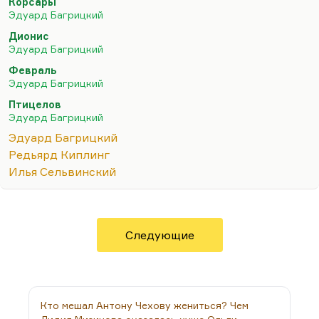
значительной степени — те, кого я в разное время
Корсары
Эдуард Багрицкий
называл. Примыкает к ним и Бабель, хотя он, в
общем, несколько наособицу всегда. В общем,
Дионис
Эдуард Багрицкий
весь этот «одесский десант» отличается двумя
существенными…
Февраль
Эдуард Багрицкий
Птицелов
Эдуард Багрицкий
Эдуард Багрицкий
Редьярд Киплинг
Илья Сельвинский
Следующие
Кто мешал Антону Чехову жениться? Чем