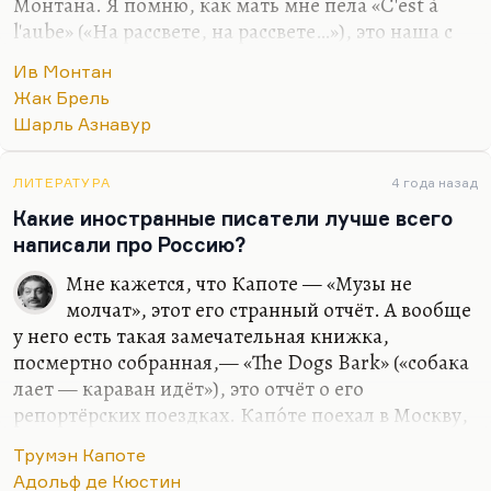
Монтана. Я помню, как мать мне пела «C'est à
l'aube» («На рассвете, на рассвете…»), это наша с
ней любимая песня. Сейчас как раз с французами,
Ив Монтан
приехавшими на конференцию в Бостон, я шёл и,
Жак Брель
плохо помня французский, ночью в ночном
Шарль Азнавур
университете, в Babson, распевал это «C'est à
l'aube» чуть ли не со слезами. А о Бреле и Азнавуре
я сейчас подробнее поговорю.
ЛИТЕРАТУРА
4 года назад
Какие иностранные писатели лучше всего
Что касается Бреля, то для меня Брель прежде
написали про Россию?
всего великий поэт. И «В амстердамском порту»
великая песня, и «Вальс на тысячу счетов».
Мне кажется, что Капоте — «Музы не
Господи, да всё практически. Только «Ne me
молчат», этот его странный отчёт. А вообще
quitte pas» я…
у него есть такая замечательная книжка,
посмертно собранная,— «The Dogs Bark» («собака
лает — караван идёт»), это отчёт о его
репортёрских поездках. Капо́те поехал в Москву,
дай бог памяти, в 1956-м или даже в 1955 году,
Трумэн Капоте
когда первая американская негритянская труппа
Адольф де Кюстин