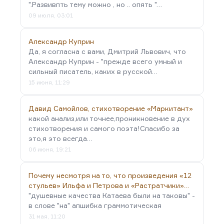
".Развивпть тему можно , но .. опять "…
09 июля, 03:01
Александр Куприн
Да, я согласна с вами, Дмитрий Львович, что
Александр Куприн - "прежде всего умный и
сильный писатель, каких в русской…
15 июня, 11:29
Давид Самойлов, стихотворение «Маркитант»
какой анализ,или точнее,проникновение в дух
стихотворения и самого поэта!Спасибо за
это,я это всегда…
06 июня, 19:21
Почему несмотря на то, что произведения «12
стульев» Ильфа и Петрова и «Растратчики»…
"душевные качества Катаева были на таковы" -
в слове "на" апшибка граммотическая
31 мая, 11:20