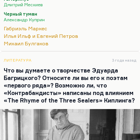
школа, «юго-западная», как её ещё называют,
Дмитрий Месхиев
одесская и отчасти киевская в лице Булгакова,
Черный туман
школа гудковская, если брать 20-е годы, началась
Александр Куприн
именно с Куприна.
Габриэль Маркес
Потому что Куприн, хотя он самого что ни на есть
Илья Ильф и Евгений Петров
наровчатского происхождения, и долго жил в
Михаил Булгаков
Петербурге, и долго был в Москве, но он по
темпераменту южанин. Почему, собственно, он и
ЛИТЕРАТУРА
3 года назад
написал «Черный туман» о том, как Петербург
Что вы думаете о творчестве Эдуарда
высасывает жизнь из…
Багрицкого? Относите ли вы его к поэтам
«первого ряда»? Возможно ли, что
«Контрабандисты» написаны под влиянием
«The Rhyme of the Three Sealers» Киплинга?