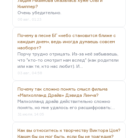
Лидия Мизинова оказалась хуже Ольги
Книппер?
Очень убедительно.
06 авг., 01:23
Почему в песне БГ «небо становится ближе с
каждым днем», ведь иногда думаешь совсем
наоборот?
Порчу трудно отрицать. Из-за неё забываешь,
что "кто-то смотрит нам вслед" (как родители
или как те, кто нас любит). И…
03 авг., 04:58
Почему так сложно понять смысл фильма
«Малхолланд Драйв» Дэвида Линча?
Малхолланд драйв действительно сложно
понять, но мне удалось его расшифровать:…
31 июля, 14:05
Как вы относитесь к творчеству Виктора Цоя?
Каким бы он мог быть, если бы не трагедия?